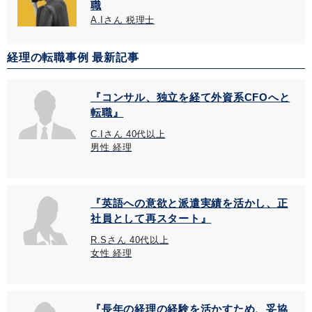
職
A.Iさん 税理士
経理の転職事例 最新記事
『コンサル、独立を経て外資系CFOへと
転職』
C.Iさん 40代以上
男性 経理
『英語への意欲と派遣実績を活かし、正
社員として再スタート』
R.Sさん 40代以上
女性 経理
『長年の経理の経験を活かすため、妥協