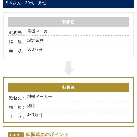
S.Kさん
20代
男性
転職前
電機メーカー
勤務先
設計業務
職 種
500万円
年 収
転職後
機械メーカー
勤務先
経理
職 種
450万円
年 収
転職成功のポイント
POINT