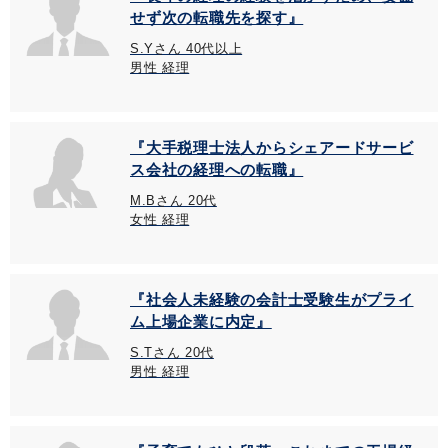
せず次の転職先を探す』
S.Yさん 40代以上
男性 経理
『大手税理士法人からシェアードサービ
ス会社の経理への転職』
M.Bさん 20代
女性 経理
『社会人未経験の会計士受験生がプライ
ム上場企業に内定』
S.Tさん 20代
男性 経理