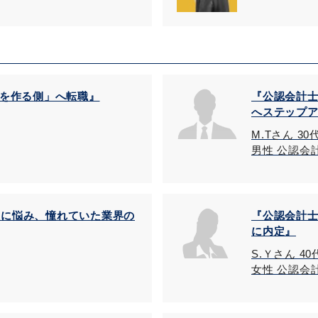
字を作る側」へ転職』
『公認会計
へステップ
M.Tさん 30
男性 公認会
とに悩み、憧れていた業界の
『公認会計
に内定』
S.Ｙさん 4
女性 公認会