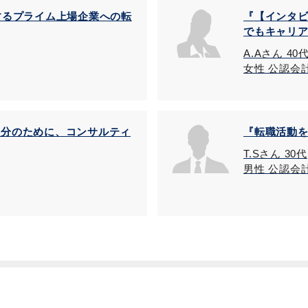
するプライム上場企業への転
『【インタ
でもキャリ
A.Aさん 40
女性 公認会
自分のために、コンサルティ
『転職活動
T.Sさん 30代
男性 公認会