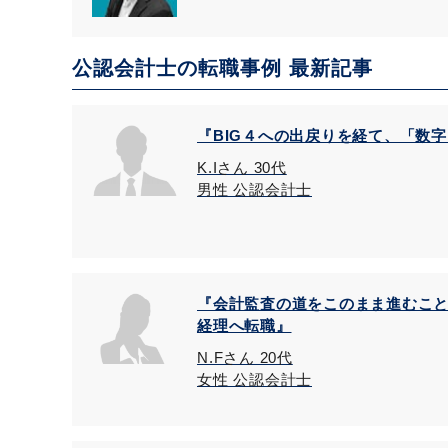
公認会計士の転職事例 最新記事
『BIG４への出戻りを経て、「数
K.Iさん 30代
男性 公認会計士
『会計監査の道をこのまま進むこ
経理へ転職』
N.Fさん 20代
女性 公認会計士