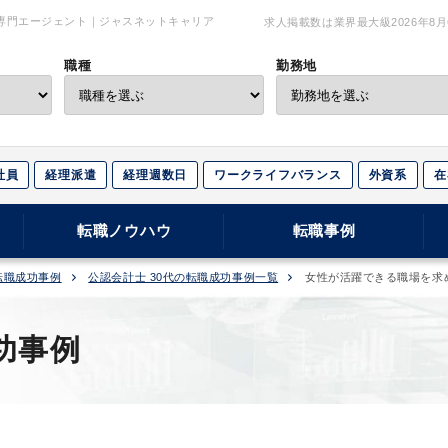
専門エージェント｜ジャスネットキャリア
求人掲載数は業界最大級
2026年8
職種
勤務地
社員
経理派遣
経理週数日
ワークライフバランス
外資系
在
転職ノウハウ
転職事例
転職成功事例
公認会計士 30代の転職成功事例一覧
女性が活躍できる職場を求
功事例