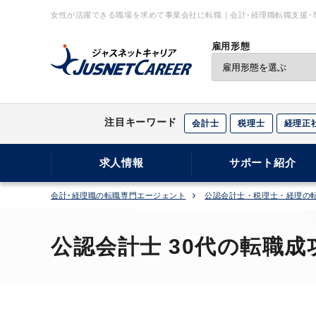
女性が活躍できる職場を求めて事業会社に転職｜会計･経理職転職支援･
雇用形態
注目キーワード
会計士
税理士
経理正
求人情報
サポート紹介
会計･経理職の転職専門エージェント
公認会計士・税理士・経理の
公認会計士 30代の転職成