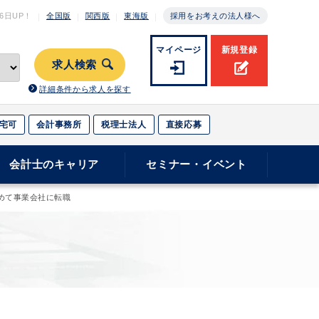
月6日
UP！
全国版
関西版
東海版
採用をお考えの法人様へ
マイページ
新規登録
求人検索
詳細条件から求人を探す
宅可
会計事務所
税理士法人
直接応募
会計士のキャリア
セミナー・イベント
めて事業会社に転職