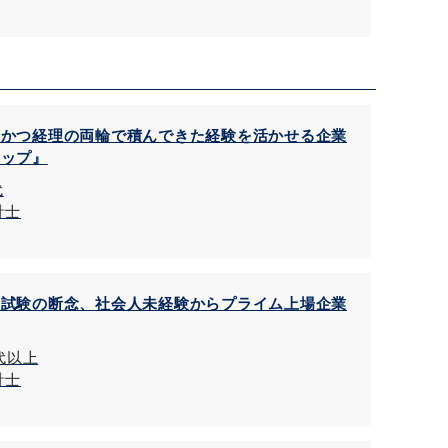
士かつ経理の両輪で積んできた経験を活かせる企業
アップ』
代
計士
士試験の断念、社会人未経験からプライム上場企業
0代以上
計士