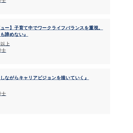
計士
ビュー】子育て中でワークライフバランスを重視。
アも諦めない』
代以上
計士
をしながらキャリアビジョンを描いていく』
計士