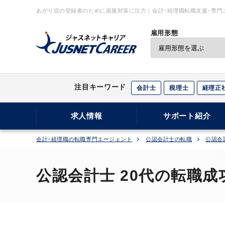
あがり症の登録者のために面接対策に注力｜会計･経理職転職支援･専門
雇用形態
注目キーワード
会計士
税理士
経理正
求人情報
サポート紹介
会計･経理職の転職専門エージェント
公認会計士の転職
公認会
公認会計士 20代の転職成