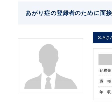
あがり症の登録者のために面接
S.Aさ
勤務先
職 種
年 収