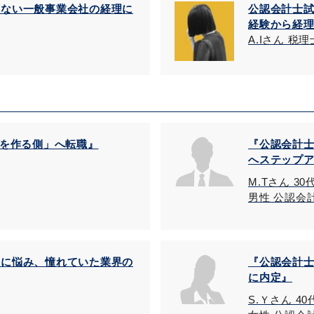
しない一般事業会社の経理に
公認会計士
経験から経
A.Iさん 税理
字を作る側」へ転職』
『公認会計
へステップ
M.Tさん 30
男性 公認会
とに悩み、憧れていた業界の
『公認会計
に内定』
S.Ｙさん 4