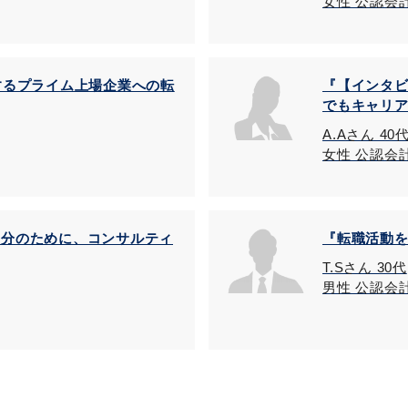
女性 公認会
するプライム上場企業への転
『【インタ
でもキャリ
A.Aさん 40
女性 公認会
自分のために、コンサルティ
『転職活動
T.Sさん 30代
男性 公認会