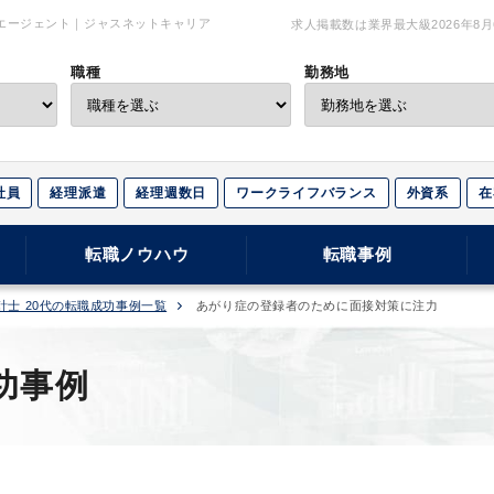
エージェント｜ジャスネットキャリア
求人掲載数は業界最大級
2026年8
職種
勤務地
社員
経理派遣
経理週数日
ワークライフバランス
外資系
在
転職ノウハウ
転職事例
計士 20代の転職成功事例一覧
あがり症の登録者のために面接対策に注力
功事例