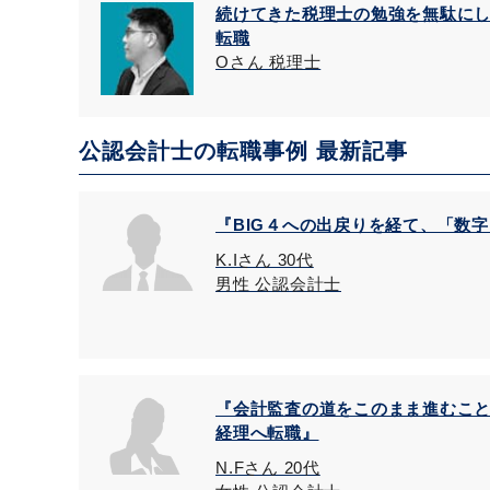
続けてきた税理士の勉強を無駄に
転職
Oさん 税理士
公認会計士の転職事例 最新記事
『BIG４への出戻りを経て、「数
K.Iさん 30代
男性 公認会計士
『会計監査の道をこのまま進むこ
経理へ転職』
N.Fさん 20代