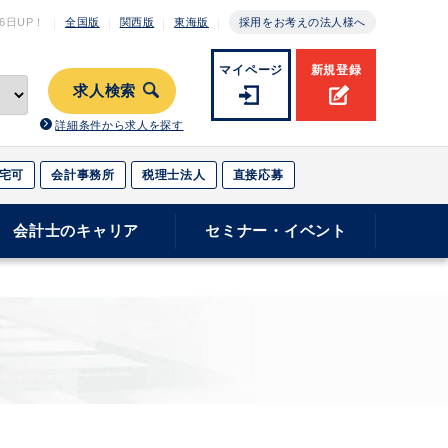
月6日
UP！
全国版
関西版
東海版
採用をお考えの法人様へ
マイページ
新規登録
求人検索
詳細条件から求人を探す
宅可
会計事務所
税理士法人
直接応募
会計士のキャリア
セミナー・イベント