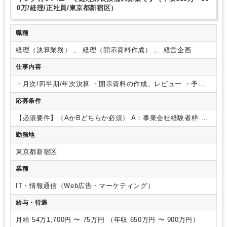
0万/経理/正社員/東京都新宿区）
職種
経理（決算業務） 、 経理（開示資料作成） 、 経営企画
仕事内容
・月次/四半期/年次決算
・開示資料の作成、レビュー
・予
算、中長期計画の立案・作成・管理
・予実分析、レポート
・
応募条件
その他財務数値、KPIの分析・整理
・監査法人対応
・経理チ
ームのマネジメント
【必須要件】（AかBどちらか必須）
A：事業会社経験者枠
・
経理部門における決算取りまとめの実務経験
・監査法人との
勤務地
折衝／監査対応の経験
・開示資料（決算短信／有価証券報告
書／Ⅰの部 等）作成経験
B：監査法人経験者枠
・監査法人で
東京都新宿区
の会計監査のご経験（3年以上）
（※事業会社での決算・開示
経験は不問）
【歓迎要件】
・上場会社または上場準備会社で
業種
の経理実務経験
・J-SOX体制の構築・運用経験
・ベンチャー
／スタートアップでの就業経験
・公認会計士、税理士（科目
IT・情報通信（Web広告・マーケティング）
合格含む）、日商簿記1級等の資格保有
・複数名のメンバーを
給与・待遇
率いたチームマネジメント経験
月給 54万1,700円 〜 75万円 （年収 650万円 〜 900万円）