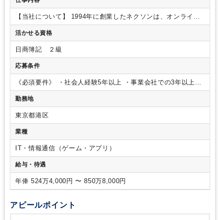
仕事内容
【当社について】
1994年に創業したネクソンは、オンライン
ゲームの制作・開発、配信を手掛ける会社です。2011年12月
活かせる資格
に東京証券取引所第一部（現在のプライム市場）へ上場し、代
表的作である『メイプルストーリー』、『マビノギ』、『アラ
日商簿記 ２級
ド戦記』をはじめとする40を超えるゲームを、190を超える国
と地域でPC、コンソール及びモバイル向けに提供していま
応募条件
す。
【組織について】
経理チームは単体経理業務及びグルー
プ本社業務の一部を担当しています。
具体的には日々の会計
《必須要件》
・社会人経験5年以上
・事業会社での3年以上の
処理から会計決算・計算書類などの作成、監査法人対応、税務
経理実務経験
・現業部門や金融機関と接する機会が多いた
勤務地
申告書の作成、税務調査対応など様々な業務を行っています。
め、積極的なコミュニケーションをとることができる方
・日
【担当予定の業務内容】
・決算業務（月次・四半期・年次）
商簿記2級程度の会計知識
・チームマネジメント経験
・Excel
東京都港区
計算書類/単体財務諸表作成
・連結パッケージ作成
・各種税務
およびITスキル
・英語スキル
（英文メール等で利用する為、
申告作成サポート
・社員経費精算
・資金管理/支払処理
・現
読み書きレベルで構いません。
会話に関しては尚可となり
業種
業部門のサポート
・各種レポートの作成
・各種プロジェクト
ますが必須ではございません。）
《尚可要件》
・英語スキル
対応
【ポジションの役割】
・担当者として各種業務をご担当
（TOEIC700程度）
・税理士（法人・消費税）
《人物像》
・
IT・情報通信（ゲーム・アプリ）
いただきます。
・即戦力としての活躍ができる人
【職場の環
事業に対する関心を持ち当事者として貢献するマインドを持っ
給与・待遇
境】
所属する経理財務部は約15名、経理チームは4名が所属し
ている方
・積極的に業務に取り組み、やり遂げる責任感のあ
ています。
【キャリアパス】
・チーム内のジョブローテーシ
る方
・正確性とスピードの双方を意識して業務に取り組むこ
年俸 524万4,000円 〜 850万8,000円
ョンを経て、本人の適性・能力により他のチームへの異動も可
とができる方
・事業部門や関連会社に対して積極的かつ柔軟
能です。
【使用システム】
Oracle
にコミュニケーションをとることができる方
・マルチタスク
に対応できる方
・業務に取り組む中で会計・税務のスキルの
アピールポイント
向上に取り組み自らキャリアを切り拓ける方