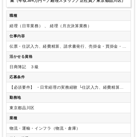
集（年収384万円～／経理スタッフ／正社員／東京都品川区）
職種
経理（日常業務） 、 経理（月次決算業務）
仕事内容
伝票・仕訳⼊⼒、経費精算、請求書発⾏、売掛⾦・買掛⾦・⼊
出⾦管理など、⽇常経理を中⼼にお任せします。
本社経理ユ
活かせる資格
ニットにて、⽇常経理を中⼼とした業務をお任せします。
会
社で発⽣する⽇々の「お⾦の動き」を正確に管理・記録する、
日商簿記 ３級
経理の⼟台となる業務を担当いただき、少しずつステップアッ
プしていけます。
■具体的な業務内容
・伝票起票、仕訳デー
応募条件
タ作成
・経費精算業務
・請求書発⾏、発注書との照合
・仕
⼊、買掛⾦・売掛⾦管理
・⼊⾦確認、消込業務
・預⾦管理、
【必須要件】
・⽇常経理の実務経験
└仕訳⼊⼒、経費精算、
出納帳のチェック・残⾼照合
・債権管理業務
・⽉次等の決算
請求書処理など、経理業務の流れを理解している⽅
・基本的
勤務地
業務
・監査対応
・各種データ⼊⼒・作成、ファイリング な
なPCスキル
└Excelの四則演算、SUM関数の利⽤などがある
ど
※会計ソフトはFX5／TKCを使⽤
（使⽤経験がない⽅には
⽅
【歓迎経験・スキル】
・⽇商簿記3級程度の知識
・会計ソ
東京都品川区
⼊社後に教えます）
■⼊社後の流れ
まずは⽇常の経理・財務
フトを使⽤した経理実務経験
・売掛⾦、買掛⾦管理の経験
・
業務から慣れていただき、経験や習熟度に応じて⽉次等の決算
固定資産台帳（新規取得・償却・除売却など）の管理経験
・
業種
や監査対応業務などに関わっていただきます。
会計ソフトの
⽉次決算や年次決算の経験
・法⼈向けインターネットバンキ
使い⽅も3ヶ⽉程度で覚えられると思います。
また、⽉次・四
ングの利⽤経験
・電⼦帳簿保存法に対応した書類管理の経験
物流・運輸・インフラ（物流・倉庫）
半期・年次決算などの⾼度な業務は、初めからすべてお任せす
【求める人物像】
・経理として少しずつスキルアップした