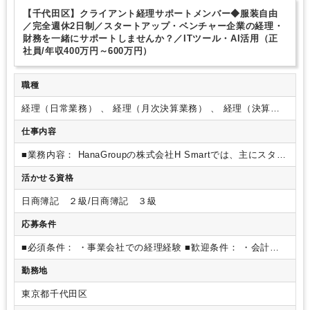
研修・資格取得支援
土日祝休み
完全週休2日制
年間休日120日以上
【千代田区】クライアント経理サポートメンバー◆服装自由
ITに強み
／完全週休2日制／スタートアップ・ベンチャー企業の経理・
財務を一緒にサポートしませんか？／ITツール・AI活用（正
社員/年収400万円～600万円）
職種
経理（日常業務） 、 経理（月次決算業務） 、 経理（決算業
務）
仕事内容
■業務内容：
HanaGroupの株式会社H Smartでは、主にスター
トアップ・ベンチャー企業やIPOを目指す企業様の、経理を中
活かせる資格
心としたバックオフィス業務のハンズオンサポートを行ってお
ります。
業務はクライアントごとのツール環境・業務フロー
日商簿記 ２級/日商簿記 ３級
に合わせてカスタマイズして対応しております。
・仕訳登録
・債権債務管理
・支払処理（月末・都度支払、住民税・源泉
応募条件
税 等納付）
・経費精算
・資金繰り表作成
・月次レポート作
成
・予実管理
・経理周りの業務フローの構築
なお、実務は
■必須条件：
・事業会社での経理経験
■歓迎条件：
・会計シ
HanaGroup社内で行うスタイルのため、安定した就業環境のも
ステム（freee、マネーフォワード）の使用経験ある方
・ITツ
勤務地
とで多様なクライアント支援に携わることができます。
■仕事
ール（Google Workspace、Slack、Chatwork）の使用経験が
の魅力・やりがい：
・様々な業種・規模の企業様の経理業務
ある方
・スタートアップ・ベンチャー企業での就業経験のあ
東京都千代田区
に携わることが可能です
・Hanaの社内プロジェクトに携わる
る方