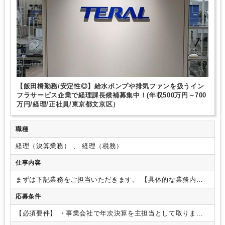
【飯田橋勤務/安定性◎】給水ポンプや排気ファンを扱うイン
フラサービス企業で経理課長候補募集中！(年収500万円～700
万円/経理/正社員/東京都文京区）
職種
経理（決算業務） 、 経理（税務）
仕事内容
まずは下記業務をご担当いただきます。
【具体的な業務内
容】
・仕訳・伝票処理、売掛金管理(債権管理)
・買掛金・未
応募条件
払金管理(債務管理)
・現金出納・小口現金管理
・預金・入出
金管理
・資金繰り管理
・経費精算(旅費・交通費等)の管理
・
【必須要件】
・事業会社で年次決算を主担当として取りまと
固定資産管理
・棚卸資産・原価計算関連
・月次決算業務
・年
めたご経験（5年以上）
【歓迎要件】
・経理チームのリーダー