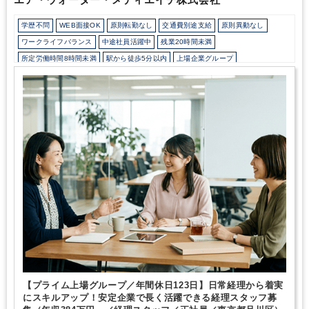
学歴不問
WEB面接OK
原則転勤なし
交通費別途支給
原則異動なし
ワークライフバランス
中途社員活躍中
残業20時間未満
所定労働時間8時間未満
駅から徒歩5分以内
上場企業グループ
オフィスカジュアルOK
研修・資格取得支援
持株会・ストックオプションあり
退職金制度
土日祝休み
完全週休2日制
年間休日120日以上
医療に強み
【プライム上場グループ／年間休日123日】日常経理から着実
にスキルアップ！安定企業で長く活躍できる経理スタッフ募