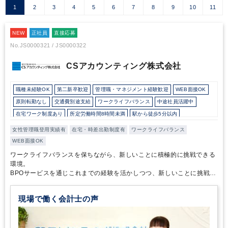
1
2
3
4
5
6
7
8
9
10
11
NEW
正社員
直接応募
No.JS0000321 / JS0000322
CSアカウンティング株式会社
職種未経験OK
第二新卒歓迎
管理職・マネジメント経験歓迎
WEB面接OK
原則転勤なし
交通費別途支給
ワークライフバランス
中途社員活躍中
在宅ワーク制度あり
所定労働時間8時間未満
駅から徒歩5分以内
土日祝休み
完全週休2日制
総合力（Big４～準大手）
女性管理職登用実績有
在宅・時差出勤制度有
ワークライフバランス
ダブルライセンス(公認会計士＋税理士等）
WEB面接OK
ワークライフバランスを保ちながら、新しいことに積極的に挑戦できる
環境。
BPOサービスを通じこれまでの経験を活かしつつ、新しいことに挑戦し
たいメンバーを歓迎
現場で働く会計士の声