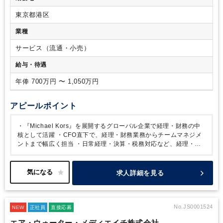
／BS）の作成またはレビューに関する実務経験
・日本会計基
る。
・会計基準および社内ポリシーへの準拠を確保し、会計
準（J-GAAP）または米国会計基準（US GAAP）の知識・実
論点の調査、解釈、および判断を行う。
・財務報告にかかる
東京都港区
務経験
・Microsoft Excelを用いたデータ集計・分析スキル
十分な内部統制を確保する。
・海外のシェアードサービスセ
（基本関数・ピボット等）
・ネイティブレベルで日本語のコ
業種
ンターによる経理業務を統括・管理し、サービス品質およびコ
ミュニケーションが取れる方
【歓迎要件】
・マネジメント経
ンプライアンスを確保する。
・財務経理チームメンバーの指
験
・英語でのコミュニケーションスキル
・SAPなどのERPシ
サービス（流通・小売）
導・育成を通じて、高パフォーマンスな組織を構築する。
・
ステムの使用経験
【求める人物像】
・主体的に業務に取り組
年次予算策定およびフォーキャストプロセスを統括し、予実差
給与・待遇
み、課題解決や業務改善に前向きに取り組める方
・向上心が
異分析および経営層への報告を行い、また、財務および戦略の
あり、新しいことにも積極的にチャレンジできる方
・リーダ
観点から有用な分析および提言を行い、経営意思決定を支援す
年俸 700万円 〜 1,050万円
ーシップを発揮し、チームを牽引できる方
・ ビジネスコミュ
る。
・日本および韓国の各法人の経理データの連結レポーテ
ニケーション能力（社内関係者との調整・説明）
ィングを行う。
・必要に応じて、グローバルな会計・財務関
アピールポイント
連プロジェクトを主導または監督する。
・その他、事業ニー
ズに応じて、追加的な職責を担う。
・『Michael Kors』を展開するグローバル企業で経理・財務の中
核として活躍
・CFO直下で、経理・財務業務からチームマネジメ
ントまで幅広く担当
・日常経理・決算・税務対応など、経理・財
務の幅広い実務経験を積める
・マネジメント経験不問！経理経験
を活かして管理職へチャレンジ可能
・グループブランド間での異
動制度や社員割引など、グローバル企業ならではの福利厚生も充実
求人詳細を見る
No.JS0001524
NEW
正社員
直接応募
エア・ウォーター・メディエイチ株式会社