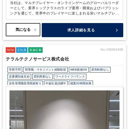
当社は、マルチプレイヤー・オンラインゲームのグローバルリーダ
ーとして、業界トップクラスのライブ運用・開発およびパブリッシ
ングを通じて、世界中のプレイヤーに楽しまれる深いマルチプレイ
ヤー・オンラインゲーム体験を提供しています。10年以上に渡り
サービスを提供しているゲームの数は10タイトルを超え、世界中
で多くのファンを有しています。
当社は、1994年に設立され、現
求人詳細を見る
在60タイトルを超える様々なジャンルのオンラインゲームを世界
190ヶ国以上で配信しています。ネクソンを象徴する『メイプルス
トーリー』および『アラド戦記』などのゲームは、業界トップクラ
スのライブ運用により、常に魅力的なコンテンツとサービスを提供
No.JS0001408
NEW
正社員
直接応募
することで、10年を超える長期間に渡って成長してきました。さ
テラルテクノサービス株式会社
らに、技術的進歩により、このような深いマルチプレイヤー・オン
ラインゲーム体験および大規模仮想世界をモバイルでも提供出来る
学歴不問
管理職・マネジメント経験歓迎
WEB面接OK
原則転勤なし
ようになりました。『メイプルストーリーM』はその代表例です。
当社は、自社IP・業界トップクラスのライブ運用力・開発力・グロ
交通費別途支給
原則異動なし
ワークライフバランス
ーバルネットワークを活用したパブリッシング力を活かして、今後
女性管理職登用実績有り
中途社員活躍中
残業20時間未満
も深いマルチプレイヤー・オンラインゲーム体験を様々なプラット
所定労働時間8時間未満
駅から徒歩5分以内
オフィスカジュアルOK
フォームを通じて、世界中のプレイヤーに提供してまいります。
研修・資格取得支援
持株会・ストックオプションあり
退職金制度
寮・社宅・家賃・住宅補助
土日祝休み
完全週休2日制
年間休日120日以上