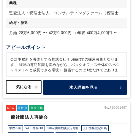
ことで、ベンチャー事業会社での事業成長や組織づくりを経験
業種
することができます
・クラウド会計ソフトの機能の習熟度、
活用スキルを証明するためのオンライン検定試験の受験が可能
監査法人・税理士法人・コンサルティングファーム（税理士法
となります
・AIを活用した業務フロー構築にもチャレンジで
人）
給与・待遇
きます。
■資格取得支援：
・自己研鑽のための書籍購入、セ
ミナー受講制度あり
・会計・税務に関する社内勉強会の実施
月給 28万6,000円 〜 42万9,000円 （年収 400万4,000円 〜
・税理士試験受験するメンバーは試験休暇を取得することが可
600万6,000円）
能
■社内の雰囲気：
・代表の過去の経験から、会計業界の悪
しき文化（残業が多く、社内が殺伐とした雰囲気）を払拭すべ
アピールポイント
く、働き方や雰囲気には重きを置いている会社です
全席にデ
ュアルディスプレイを完備し、日々の業務効率を高めていま
会計事務所を母体とする株式会社H Smartでの採用募集となりま
す。また、クラウド会計や予算管理ツールなど、最新のITツー
す。
経理の専門知識を深めながら、バックオフィス全体のスペシ
ルを積極的に導入。AIの活用も積極的に行っています。メンバ
ャリストへと成長できる環境！
担当するのは1社だけではありませ
ー一人ひとりが集中して仕事に取り組める環境を整えていま
ん。さまざまな成長フェーズのスタートアップ・ベンチャー企業を
す。
・落ち着いたメンバーが多く、メリハリをつけて仕事に
複数支援するため、多様な業界・規模の経営課題に触れながら、実
取り組む事ができます
践的なスキルを積み上げることができます。
また、クライアント
求人詳細を見る
との距離が近く、単なる事務代行にとどまらず、ツール選定や業務
フローの設計・改善提案まで担うことができます。「業務が回る仕
組みをつくる」という視点で経営者のパートナーとして関わりたい
方にとって、やりがいを感じるポジションです。
No.JS0001487
NEW
正社員
直接応募
一般社団法人再健会
学歴不問
WEB面接OK
20時以降面接設定可能
土日面接設定可能