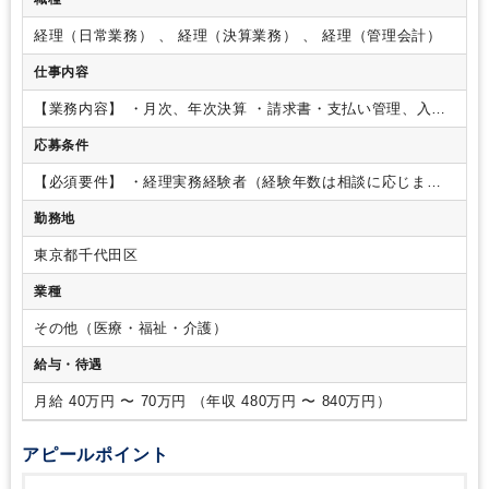
経理（日常業務） 、 経理（決算業務） 、 経理（管理会計）
仕事内容
【業務内容】
・月次、年次決算
・請求書・支払い管理、入出
金管理
・資金繰り、数値管理
・経営陣向けの数値資料作成
・
応募条件
バックオフィス業務の整理、改善
【ポイント！】
・複数クリ
ニックの経理を本社で一括管理／スキルの幅を広げられる環境
【必須要件】
・経理実務経験者（経験年数は相談に応じま
◎
・月次決算レベルからOK／実務に加え業務改善にも関われ
す。）
【歓迎要件】
・業務改善（プロセス改善、マニュアル
る
・週4日～・時短勤務可能で柔軟な働き方が叶うポジショ
勤務地
作成、システム導入など）の経験
・子会社経理、管理会計、
ン！
【会社について】
一般社団法人再健会は、東京都・神奈
連結パッケージなどの経験
・スタートアップ、少人数組織で
川県・大阪府を中心に、整形外科・小児科等のクリニックを継
東京都千代田区
の幅広い経理経験
承し、新しい経営モデルの一般診療科クリニックを展開するク
業種
リニックグループです。私たちは、全国で増加するクリニック
の後継者不足や地域医療の縮小という課題に対し、承継・新規
その他（医療・福祉・介護）
開設を通じて持続可能な地域医療を再構築することを使命とし
ています。
給与・待遇
月給 40万円 〜 70万円 （年収 480万円 〜 840万円）
アピールポイント