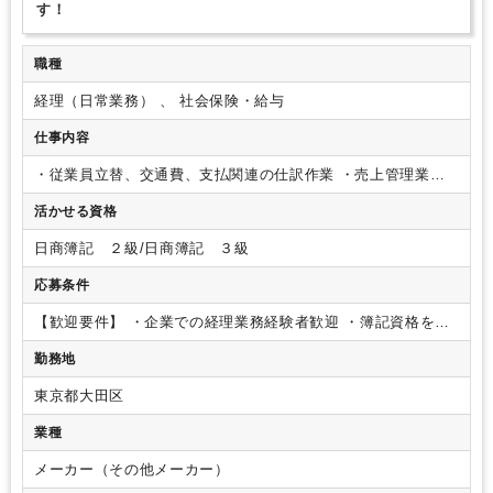
す！
職種
経理（日常業務） 、 社会保険・給与
仕事内容
・従業員立替、交通費、支払関連の仕訳作業
・売上管理業務
・給与関連業務
＊企業での経理経験者歓迎
主に経理業務を担
活かせる資格
当していただきますが、総務や労務関連業務もお手伝いいただ
く可能性がございます。
日商簿記 ２級/日商簿記 ３級
応募条件
【歓迎要件】
・企業での経理業務経験者歓迎
・簿記資格をお
持ちの方優遇
勤務地
東京都大田区
業種
メーカー（その他メーカー）