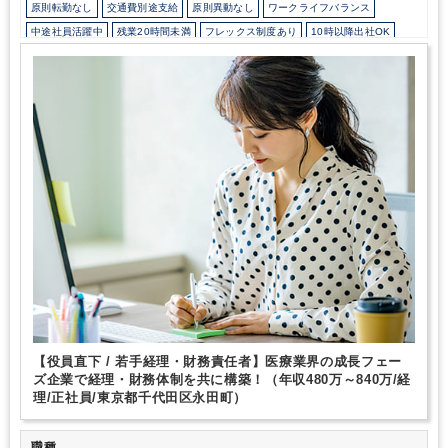
原則転勤なし
交通費別途支給
原則異動なし
ワークライフバランス
中途社員活躍中
残業20時間未満
フレックス制度あり
10時以降出社OK
オフィスカジュアルOK
少人数の職場（所属部門の人数3人以下）
育児・託児支援制度
土日祝休み
完全週休2日制
年間休日120日以上
総合力（Big４～準大手）
地域密着
独自サービス
医療に強み
ITに強み
【役員直下 / 若手経理・財務責任者】医療業界の成長フェー
ズ企業で経理・財務体制を共に構築！（年収480万～840万/経
理/正社員/東京都千代田区永田町）
職種