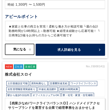
時給 1,300円 〜 1,500円
アピールポイント
★家庭と仕事の両立を実現！柔軟な働き方が相談可能
└週の合計
勤務時間が14時間以上～勤務可能
★経理未経験から応募可能！
└
日商簿記3級をお持ちの方からご応募可能です
求人詳細を見る
No.JS0001411
NEW
正社員
直接応募
株式会社スロイ
土日面接設定可能
原則転勤なし
交通費別途支給
ワークライフバランス
女性管理職登用実績有り
中途社員活躍中
残業20時間未満
駅から徒歩5分以内
オフィスカジュアルOK
寮・社宅・家賃・住宅補助
【残業少なめ/ワークライフバランス◎】ハンドメイドアクセ
サリーブランドを運営する企業で経理事務をおまかせしま