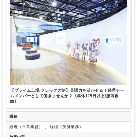
外国人がいるグローバルなオフィス
研修・資格取得支援
完全週休2日制
年間休日120日以上
英語力を活かす
総合力（Big４～準大手）
芸能・芸術、クリエイティブ分野に強み
【プライム上場/フレックス制】英語力を活かせる！経理チー
ムメンバーとして働きませんか？《年休125日以上/服装自
由》
職種
経理（日常業務） 、 経理（決算業務）