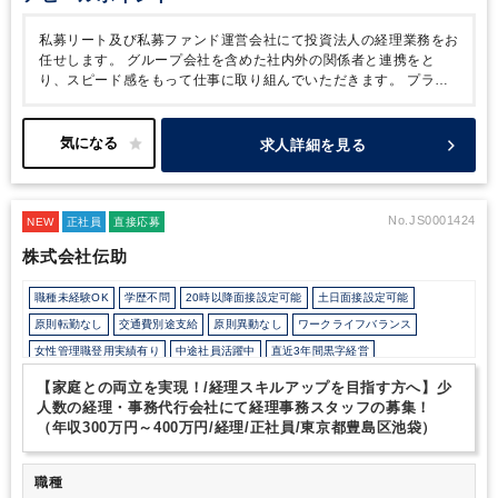
私募リート及び私募ファンド運営会社にて投資法人の経理業務をお
任せします。
グループ会社を含めた社内外の関係者と連携をと
り、スピード感をもって仕事に取り組んでいただきます。
プライ
ム上場グループ企業につき、安定した基盤のもと、
まずは、投資
法人経理やライセンス管理に関わる仕事からスタートいただき、
将来的には財務の資金調達やIR業務等へキャリアアップいただく
求人詳細を見る
環境もございます。
徐々にお任せする範囲広げますので、安心し
てスキルアップしてもらえます！
No.JS0001424
NEW
正社員
直接応募
株式会社伝助
職種未経験OK
学歴不問
20時以降面接設定可能
土日面接設定可能
原則転勤なし
交通費別途支給
原則異動なし
ワークライフバランス
女性管理職登用実績有り
中途社員活躍中
直近3年間黒字経営
在宅ワーク制度あり
残業20時間未満
所定労働時間8時間未満
【家庭との両立を実現！/経理スキルアップを目指す方へ】少
オフィスカジュアルOK
少人数の職場（所属部門の人数3人以下）
人数の経理・事務代行会社にて経理事務スタッフの募集！
（年収300万円～400万円/経理/正社員/東京都豊島区池袋）
研修・資格取得支援
土日祝休み
完全週休2日制
年間休日120日以上
職種