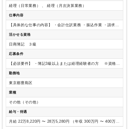
経理（日常業務） 、 経理（月次決算業務）
仕事内容
【具体的な仕事の内容】
・会計仕訳業務
・振込作業
・請求書
の発行やファイリングなど。
※お客様とチャットやオンライ
活かせる資格
ンミーティングなどでのやり取りが発生する場合があります。
日商簿記 ３級
応募条件
【必須要件】
・簿記3級以上または経理経験者の方
※資格が
あれば業務未経験OK
・Googleスプレッドシートなど基本的な
勤務地
PC操作が出来る方
【歓迎要件】
・会計ソフトの使用経験があ
る方
＜人物像＞
・意欲的に取り組める方
・業務の性質上、細
東京都豊島区
かな事に気づくことができる方
業種
その他（その他）
給与・待遇
月給 22万8,220円 〜 28万5,280円 （年収 300万円 〜 400万
円）