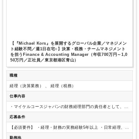
【『Michael Kors』を展開するグローバル企業／マネジメン
ト経験不問／週1日在宅○】決算・税務・チームマネジメント
を担うFinance & Accounting Manager（年収700万円～1,0
50万円／正社員／東京都港区青山）
職種
経理（決算業務） 、 経理（税務）
仕事内容
・マイケルコースジャパンの財務経理部門の責任者として、一
般会計、売掛金、買掛金、原価計算、棚卸資産会計、資金管
応募条件
理、収益認識、税務を含むすべての会計関連業務を統括する。
・月次および年次決算業務を主導し、月次および年次財務諸表
【必須要件】
・経理・財務の実務経験5年以上
・日常経理、決
の適時かつ正確な作成およびレポーティングを行う。
・税務
算業務（月次・年次）、税務対応の実務経験
・財務諸表（PL
申告や金融機関向けの財務報告を含むレポーティングを統括す
勤務地