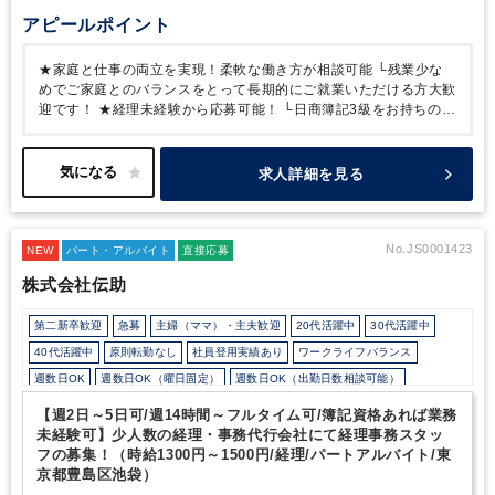
アピールポイント
★家庭と仕事の両立を実現！柔軟な働き方が相談可能
└残業少な
めでご家庭とのバランスをとって長期的にご就業いただける方大歓
迎です！
★経理未経験から応募可能！
└日商簿記3級をお持ちの方
からご応募可能です
求人詳細を見る
No.JS0001423
NEW
パート・アルバイト
直接応募
株式会社伝助
第二新卒歓迎
急募
主婦（ママ）・主夫歓迎
20代活躍中
30代活躍中
40代活躍中
原則転勤なし
社員登用実績あり
ワークライフバランス
週数日OK
週数日OK（曜日固定）
週数日OK（出勤日数相談可能）
週2日からOK
週3日からOK
週4日勤務
週5日勤務
月数日の勤務
【週2日～5日可/週14時間～フルタイム可/簿記資格あれば業務
時短勤務の相談OK
勤務開始時間の相談OK
勤務終了時間の相談OK
朝遅め
未経験可】少人数の経理・事務代行会社にて経理事務スタッ
フの募集！（時給1300円～1500円/経理/パートアルバイト/東
10時以降出社OK
定時早め
16時以前退社OK
フルタイム
京都豊島区池袋）
1日5時間以内でもOK
時短OK
1日7時間未満勤務OK
9時30分出社OK