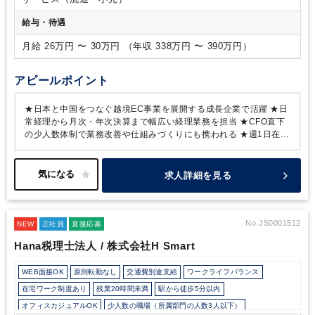
給与・待遇
月給 26万円 〜 30万円 （年収 338万円 〜 390万円）
アピールポイント
★日本と中国をつなぐ越境EC事業を展開する成長企業で活躍
★日
常経理から月次・年次決算まで幅広い経理業務を担当
★CFO直下
の少人数体制で業務改善や仕組みづくりにも携われる
★週1日在宅
勤務可・残業ほぼなしで働きやすい環境
★服装・髪型・ネイル自
由で自由度◎ 土日祝休み・年間休日126日でプライベートも充実
★中国語スキル不要！管理部門は日本語でコミュニケーション可能
求人詳細を見る
No.JS0001512
NEW
正社員
直接応募
Hana税理士法人 / 株式会社H Smart
WEB面接OK
原則転勤なし
交通費別途支給
ワークライフバランス
在宅ワーク制度あり
残業20時間未満
駅から徒歩5分以内
オフィスカジュアルOK
少人数の職場（所属部門の人数3人以下）