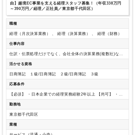
由】越境EC事業を支える経理スタッフ募集！（年収338万円
～390万円／経理／正社員／東京都千代田区）
職種
経理（月次決算業務） 、 経理（決算業務） 、 経理（財務）
仕事内容
仕訳・伝票処理だけでなく、会社全体の決算業務(複数社)など
をお任せします
<業務内容詳細>
・決算業務（複数社）
∟年
活かせる資格
次：試算表作成、決算整理、修正仕訳
∟月次：試算表作成、
修正仕訳
∟日次：売掛金・買掛金管理、小口経費管理、出納
日商簿記 １級/日商簿記 ２級/日商簿記 ３級
管理、伝票整理
・支払手配（国内・海外）
・資金繰り管理
・
税理士対応
・契約書押印、書類管理
・社内行事手配
・その他
応募条件
各種庶務サポート
ベンチャー企業の為、まだまだフローの改
善などが必要ですがその分チームで力を合わせより良くしてい
【必須】
・日本企業での経理実務経験2年以上
【尚可】
・
くことができ、スキルアップに繋がります。
Excel関数 VLOOKUP/SUMIFのスキル
・日商簿記2級もしく
勤務地
は同等の知識
・財務経験（資金調達、銀行とのやり取り）
・
予算管理実務経験（年数不問）
【求める人物像】
・社内外に
東京都千代田区
対しての柔軟な対応力
・異文化への理解
・コミュニケーショ
ン力（他部署との関わりが多数ある為）
業種
サービス（流通・小売）