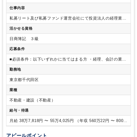
ス・ミドルオフィス
仕事内容
私募リート及び私募ファンド運営会社にて投資法人の経理業務
をお任せします。
グループ会社を含めた社内外の関係者と連
活かせる資格
携をとり、スピード感をもって仕事に取り組んでいただきま
す。
【具体的には】
運用会社における投資法人経理業務を中
日商簿記 ３級
心に、総務や財務関連の業務も行っていただきます。
・投資
法人の経理業務（仕訳や月次決算等から決算確定、報告対応ま
応募条件
で）
・ライセンス管理を含む総務業務等、他管理部の各種業
務
自立して業務が出来る方、社内外の様々な関係者とコミュ
■必須条件：以下いずれかに当てはまる方
・経理、会計の業務
ニケーションとりながら業務を進められる方が活躍できます。
経験をお持ちの方
■歓迎条件：
・簿記3級以上（もしくは同等
勤務地
の知識）をお持ちの方
・不動産業界（AM、PM、賃貸管理
等）の経験をお持ちの方
東京都千代田区
業種
不動産・建設（不動産）
給与・待遇
月給 38万7,818円 〜 55万4,025円 （年収 560万22円 〜 800万
22円）
アピールポイント