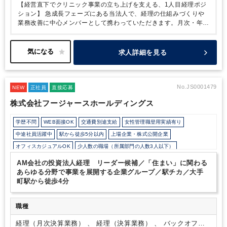
【経営直下でクリニック事業の立ち上げを支える、1人目経理ポジ
ション】
急成長フェーズにある当法人で、経理の仕組みづくりや
業務改善に中心メンバーとして携わっていただきます。月次・年次
などの定常業務に加え、通常の経理では経験できない“経営に近い
仕事”ができる環境です。
働き方についても柔軟性が高く、半日在
宅などの調整が可能なため、家庭との両立も実現できます。
・複
求人詳細を見る
数クリニックの経理を本社で一括管理／スキルの幅を広げられる環
境◎
・月次決算レベルからOK／実務に加え業務改善にも関われる
・時短勤務可能で柔軟な働き方が叶うポジション！
No.JS0001479
NEW
正社員
直接応募
株式会社フージャースホールディングス
学歴不問
WEB面接OK
交通費別途支給
女性管理職登用実績有り
中途社員活躍中
駅から徒歩5分以内
上場企業・株式公開企業
オフィスカジュアルOK
少人数の職場（所属部門の人数3人以下）
研修・資格取得支援
持株会・ストックオプションあり
退職金制度
AM会社の投資法人経理 リーダー候補／「住まい」に関わる
土日祝休み
完全週休2日制
年間休日120日以上
不動産に強み
あらゆる分野で事業を展開する企業グループ／駅チカ／大手
町駅から徒歩4分
職種
経理（月次決算業務） 、 経理（決算業務） 、 バックオフィ