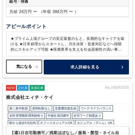
給与・待遇
ることはありません。
上司や担当者がサポートながら進める
い、安定した環境で⻑く働きたいという⽅⼤歓迎です
のでご安⼼ください。
月給 24万円 〜 （年収 384万円 〜 ）
アピールポイント
★プライム上場グループの安定基盤のもと、長期的なキャリアを築
ける
★日常経理からスタートし、月次決算・監査対応などへ段階
的にスキルアップ可能
★医療業界を支える社会貢献性の高い事業
で景気に左右されにくい環境
★賞与実績4ヶ月分・年間休日123
日・退職金制度など福利厚生が充実
★残業月平均15時間程度で、
プライベートとの両立もしやすい
まずは仕訳入力や経費精算、売
求人詳細を見る
掛・買掛金管理などの日常経理からスタートし、経験や習熟度に応
じて月次決算や監査対応などへ段階的に業務の幅を広げていけま
す。
決算業務をいきなり一人で任されることはなく、先輩社員の
サポートを受けながら着実にスキルアップできる環境です。
景気
No.JS0001523
NEW
正社員
直接応募
に左右されにくい医療業界を支える事業基盤に加え、賞与実績4ヶ
株式会社エィチ・ケイ
月分・年間休日123日・退職金制度など福利厚生も充実。
安定し
た環境で腰を据えて経理としてキャリアを築きたい方におすすめの
第二新卒歓迎
原則転勤なし
交通費別途支給
ワークライフバランス
求人です。
女性管理職登用実績有り
中途社員活躍中
在宅ワーク制度あり
駅から徒歩5分以内
オフィスカジュアルOK
カジュアル（デニム）OK
外国人がいるグローバルなオフィス
少人数の職場（所属部門の人数3人以下）
【週1日在宅勤務可／残業ほぼなし／服装・髪型・ネイル自