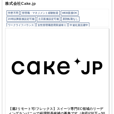
株式会社Cake.jp
学歴不問
管理職・マネジメント経験歓迎
WEB面接OK
20時以降面接設定可能
土日面接設定可能
原則転勤なし
ワークライフバランス
女性管理職登用実績有り
中途社員活躍中
在宅ワーク制度あり
残業20時間未満
フレックス制度あり
10時以降出社OK
駅から徒歩5分以内
オフィスカジュアルOK
カジュアル（デニム）OK
Wワーク可能（副業禁止規定なし）
土日祝休み
完全週休2日制
年間休日120日以上
【週2リモート可/フレックス】スイーツ専門EC領域のリーデ
ィングカンパニーで経理部長候補の募集です（年収650万～90