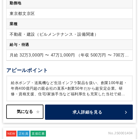
次決算業務
・税務申告を含む税務関連業務
・予算作成・年度
勤務地
またはマネジメント経験（目安：2~3名以上）
・日商簿記検定
計画の策定サポート
・予実管理・経営分析資料の作成サポー
2級
・税務申告のご経験
ト
・会計システム・基幹システムの運用・改善
・監査対応・
東京都文京区
外部専門家対応
・部下教育
将来的には下記業務までご担当範
業種
囲を広げていただきたいと考えております。
・管理会計・原
価管理の仕組みづくり
・内部統制・業務プロセス整備
・規
不動産・建設（ビルメンテナンス・設備関連）
程・マニュアル整備
給与・待遇
月給 32万3,000円 〜 47万1,000円 （年収 500万円 〜 700万
円）
アピールポイント
給水ポンプ・送風機など生活インフラ製品を扱い、創業100年超・
年商400億円超の親会社の直系×創業50年だから超安定企業。研
修・資格支援、住宅/家族手当など福利厚生も充実した当社で経理
をお任せいたします。
求人詳細を見る
No.JS0001404
NEW
正社員
直接応募