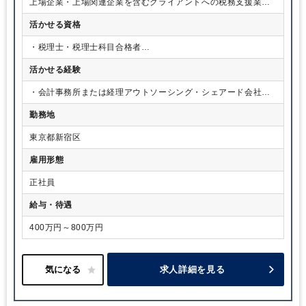
上場企業・上場関連企業を含むクライアントへの税務支援業務
や会計士業務を中心とした経理アウトソーシング業務
活かせる資格
・税理士・税理士科目合格者
・公認会計士 など
活かせる経験
・会計事務所または経理アウトソーシング・シェアード会社で
の実務経験 ・経理業務(年次決算レベル)経験 ・マネジメント経
勤務地
験 など
東京都新宿区
雇用形態
正社員
給与・待遇
400万円～800万円
求人詳細を見る