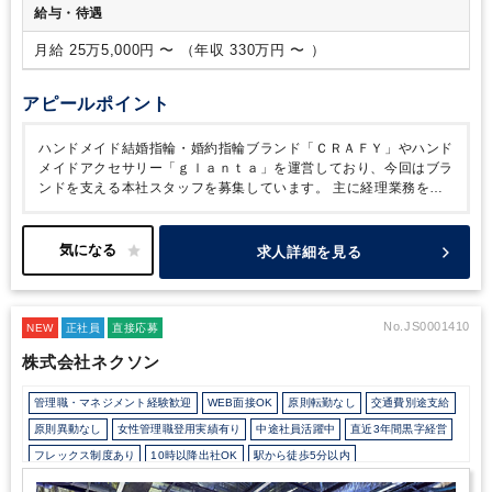
給与・待遇
月給 25万5,000円 〜 （年収 330万円 〜 ）
アピールポイント
ハンドメイド結婚指輪・婚約指輪ブランド「ＣＲＡＦＹ」やハンド
メイドアクセサリー「ｇｌａｎｔａ」を運営しており、今回はブラ
ンドを支える本社スタッフを募集しています。
主に経理業務をお
任せいたします。
活気ある職場でみんなで協力しながら取り組ん
でいます。
丁寧さや正確さを大切にできる方を歓迎します。
一緒
にブランドを支えてくださる方のご応募をお待ちしています。
求人詳細を見る
No.JS0001410
NEW
正社員
直接応募
株式会社ネクソン
管理職・マネジメント経験歓迎
WEB面接OK
原則転勤なし
交通費別途支給
原則異動なし
女性管理職登用実績有り
中途社員活躍中
直近3年間黒字経営
フレックス制度あり
10時以降出社OK
駅から徒歩5分以内
上場企業・株式公開企業
オフィスカジュアルOK
カジュアル（デニム）OK