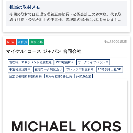
担当の取材メモ
今回の取材では経理管理第五部部長・公認会計士の鈴木様、代表取
締役社長・公認会計士の中尾様、管理部の宗様にお話を伺いまし
た。
鈴木様の「6年在籍しているが、まだまだ学べることはたくさ
んある」というお言葉が印象的でした。鈴木様は税務について一か
ら学び、新規案件や社内プロジェクトへ果敢に挑戦する姿勢がしっ
かりと評価され、税務未経験で入社して5年で部長の役職に就きま
No.JS0001525
NEW
正社員
直接応募
した。CSアカウンティングはこのような能動的な姿勢をしっかりと
マイケル･コース ジャパン 合同会社
評価し、還元することを大切にしています。様々な面で成果を大切
にしているからこそ、メンバーのワークライフバランスや短期間の
キャリアアップが実現可能なのです。
またCSアカウンティングは
管理職・マネジメント経験歓迎
WEB面接OK
ワークライフバランス
会計・人事のサービスをワンストップで提供していることから、多
中途社員活躍中
在宅ワーク制度あり
フレックス制度あり
10時以降出社OK
くの税理士・公認会計士・社会労務士が在籍するプロフェッショナ
所定労働時間8時間未満
駅から徒歩5分以内
外資系企業
ル集団です。分からないことが生じても、他の専門家にすぐ聞くこ
とができる環境が、個々人の成長やクライアントの様々な悩みや課
カジュアル（デニム）OK
外国人がいるグローバルなオフィス
土日祝休み
題の早期解決に繋がっていると感じました。
経験者の方はもちろん
完全週休2日制
年間休日120日以上
英語力を活かす
ですが、公認会計士の方をはじめ、税務・経理業務以外からのキャ
リアアップ、キャリアチェンジを希望する方、「BPOで社会を支え
る。」ために貪欲に誠実に取り組める方には大変お薦めの求人で
す。