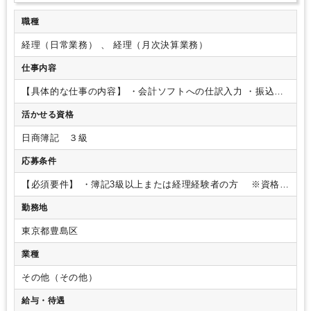
残業少なめ
残業月10時間未満
扶養控除内
オフィスカジュアルOK
職種
派遣スタッフ活躍中
少人数の職場（所属部門の人数3人以下）
ルーティンワークがメイン
経理（日常業務） 、 経理（月次決算業務）
業務手順等のOJT
土日祝休み
平日休みあり
完全週休2日制
弥生会計
freee
PCA
仕事内容
【具体的な仕事の内容】
・会計ソフトへの仕訳入力
・振込作
業
・その他、経理・事務業務全般
・書類の整理
・社内総務
活かせる資格
（名刺管理・掃除） など
※電話応対はなく、コツコツ
と事務に集中できる環境です。
※お客様とは、チャットでや
日商簿記 ３級
り取りが発生する場合もあります。
応募条件
【必須要件】
・簿記3級以上または経理経験者の方
※資格が
あれば業務未経験OK
・Googleスプレッドシートなど基本的な
勤務地
PC操作が出来る方
【歓迎要件】
・営業事務の経験がある方
・会計ソフトの使用経験がある方
・給与計算の経験がある方
東京都豊島区
＜人物像＞
・意欲的に取り組める方
・業務の性質上、細かな
事に気づくことができる方
業種
その他（その他）
給与・待遇