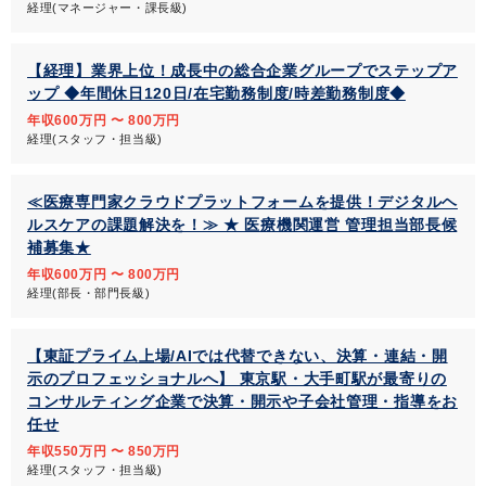
経理(マネージャー・課長級)
【経理】業界上位！成長中の総合企業グループでステップア
ップ ◆年間休日120日/在宅勤務制度/時差勤務制度◆
年収600万円 〜 800万円
経理(スタッフ・担当級)
≪医療専門家クラウドプラットフォームを提供！デジタルヘ
ルスケアの課題解決を！≫ ★ 医療機関運営 管理担当部長候
補募集★
年収600万円 〜 800万円
経理(部長・部門長級)
【東証プライム上場/AIでは代替できない、決算・連結・開
示のプロフェッショナルへ】 東京駅・大手町駅が最寄りの
コンサルティング企業で決算・開示や子会社管理・指導をお
任せ
年収550万円 〜 850万円
経理(スタッフ・担当級)