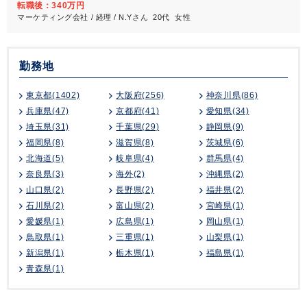
転職後：340万円
マーケティング会社 / 経理 / N.Yさん 20代 女性
勤務地
東京都(1402)
大阪府(256)
神奈川県(86)
兵庫県(47)
京都府(41)
愛知県(34)
埼玉県(31)
千葉県(29)
静岡県(9)
福岡県(8)
滋賀県(8)
茨城県(6)
北海道(5)
岐阜県(4)
群馬県(4)
奈良県(3)
海外(2)
沖縄県(2)
山口県(2)
長野県(2)
福井県(2)
石川県(2)
富山県(2)
宮崎県(1)
愛媛県(1)
広島県(1)
岡山県(1)
鳥取県(1)
三重県(1)
山梨県(1)
新潟県(1)
栃木県(1)
福島県(1)
青森県(1)