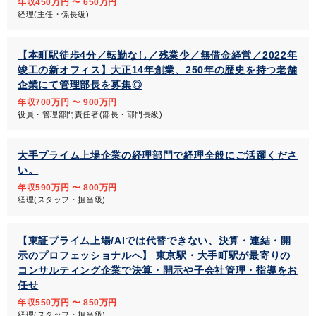
年収450万円 〜 650万円
経理(主任・係長級)
【本町駅徒歩4分／転勤なし／残業少／無借金経営／2022年
竣工の新オフィス】大正14年創業、250年の歴史を持つ老舗
企業にて管理部長を募集◎
年収700万円 〜 900万円
役員・管理部門責任者(部長・部門長級)
大手プライム上場企業の経理部門で経理全般にご活躍くださ
い。
年収590万円 〜 800万円
経理(スタッフ・担当級)
【東証プライム上場/AIでは代替できない、決算・連結・開
示のプロフェッショナルへ】 東京駅・大手町駅が最寄りの
コンサルティング企業で決算・開示や子会社管理・指導をお
任せ
年収550万円 〜 850万円
経理(スタッフ・担当級)