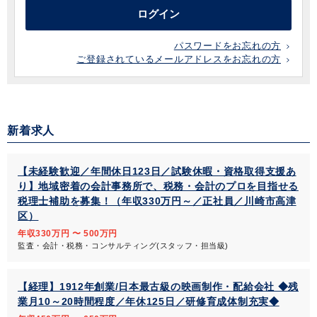
ログイン
パスワードをお忘れの方
ご登録されているメールアドレスをお忘れの方
新着求人
【未経験歓迎／年間休日123日／試験休暇・資格取得支援あ
り】地域密着の会計事務所で、税務・会計のプロを目指せる
税理士補助を募集！（年収330万円～／正社員／川崎市高津
区）
年収330万円 〜 500万円
監査・会計・税務・コンサルティング(スタッフ・担当級)
【経理】1912年創業/日本最古級の映画制作・配給会社 ◆残
業月10～20時間程度／年休125日／研修育成体制充実◆