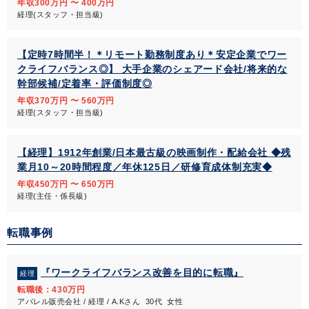
年収300万円 〜 400万円
経理(スタッフ・担当級)
【定時7時間半！＊リモート勤務制度あり＊安定企業でワー
クライフバランス◎】 大手企業のシェアード会社/将来的な
幹部候補/定着率・評価制度◎
年収370万円 〜 560万円
経理(スタッフ・担当級)
【経理】1912年創業/日本最古級の映画制作・配給会社 ◆残
業月10～20時間程度／年休125日／研修育成体制充実◆
年収450万円 〜 650万円
経理(主任・係長級)
転職事例
『ワークライフバランス改善を目的に転職』
経理
転職後：430万円
アパレル販売会社 / 経理 / A.Kさん 30代 女性