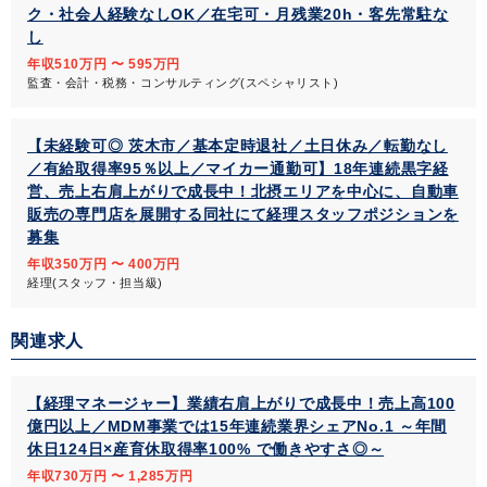
ク・社会人経験なしOK／在宅可・月残業20h・客先常駐な
し
年収510万円 〜 595万円
監査・会計・税務・コンサルティング(スペシャリスト)
【未経験可◎ 茨木市／基本定時退社／土日休み／転勤なし
／有給取得率95％以上／マイカー通勤可】18年連続黒字経
営、売上右肩上がりで成長中！北摂エリアを中心に、自動車
販売の専門店を展開する同社にて経理スタッフポジションを
募集
年収350万円 〜 400万円
経理(スタッフ・担当級)
関連求人
【経理マネージャー】業績右肩上がりで成長中！売上高100
億円以上／MDM事業では15年連続業界シェアNo.1 ～年間
休日124日×産育休取得率100% で働きやすさ◎～
年収730万円 〜 1,285万円