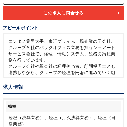
この求人に問合せる
アピールポイント
エンタメ業界大手、東証プライム上場企業の子会社。
グループ各社のバックオフィス業務を担うシェアード
サービス会社で、経理、情報システム、総務の請負業
務を行っています。
グループ会社や親会社の経理担当者、顧問税理士とも
連携しながら、グループの経理を円滑に進めていく組
織です。
求人情報
受託元は小規模な会社が多いですが、撮影スタジオ
や、制作会社、芸能事務所など、エンタメ大手だから
こその会社が多数。
職種
また、在宅勤務・フレックスタイム制も活用されてい
て、働き方の自由度も高い環境です。
経理（決算業務）、経理（月次決算業務）、経理（日
これからの事業拡大に備えた採用ですので、ご興味が
常業務）