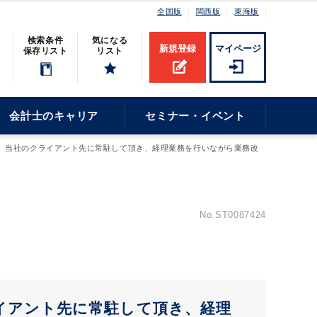
全国版
関西版
東海版
検索条件
気になる
新規登録
マイページ
保存リスト
リスト
会計士のキャリア
セミナー・イベント
0万円】 当社のクライアント先に常駐して頂き、経理業務を行いながら業務改
No.ST0087424
クライアント先に常駐して頂き、経理