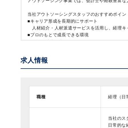
アウトソーシング事業では、会計士や経験豊富な
当社アウトソーシングスタッフのおすすめポイン
■キャリア形成を長期的にサポート
人材紹介・人材派遣サービスを活用し、経理キ
■プロのもとで成長できる環境
公認会計士・専門アドバイザーのサポートあり
■入社後の研修サポートあり（経理経験に応じて
求人情報
【働き方について】
・派遣先、アウトソーシング先によって勤務時間
職種
経理（日
当社のス
日常的な