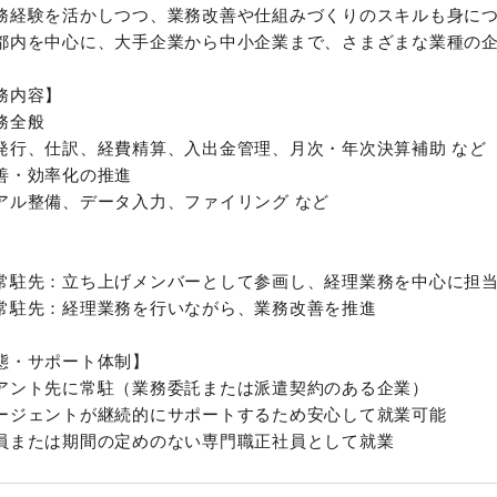
務経験を活かしつつ、業務改善や仕組みづくりのスキルも身に
都内を中心に、大手企業から中小企業まで、さまざまな業種の
務内容】
務全般
行、仕訳、経費精算、入出金管理、月次・年次決算補助 など
善・効率化の推進
ル整備、データ入力、ファイリング など
常駐先：立ち上げメンバーとして参画し、経理業務を中心に担
常駐先：経理業務を行いながら、業務改善を推進
態・サポート体制】
アント先に常駐（業務委託または派遣契約のある企業）
ージェントが継続的にサポートするため安心して就業可能
員または期間の定めのない専門職正社員として就業