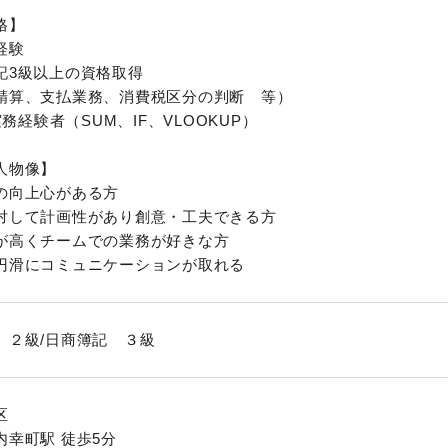
格】
経験
記3級以上の資格取得
算、支払業務、消費税区分の判断 等）
l実務経験者（SUM、IF、VLOOKUP）
人物像】
の向上心がある方
対して計画性があり創意・工夫できる方
が高くチームでの業務が好きな方
円滑にコミュニケーションが取れる
 ２級/日商簿記 ３級
区
内幸町駅 徒歩5分