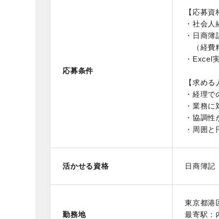
【応募資
・社会人
・日商簿
（経費精
・Exce
応募条件
【求める
・経理で
・業務に
・協調性
・周囲と
活かせる資格
日商簿記
東京都港
勤務地
最寄駅：