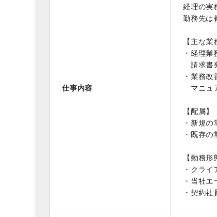
経理の実
勤務先は
【主な業
・経理業
請求書発
・業務改
仕事内容
マニュア
【配属】
・新規の
・既存の
【勤務形
・クライ
・当社エ
・契約社