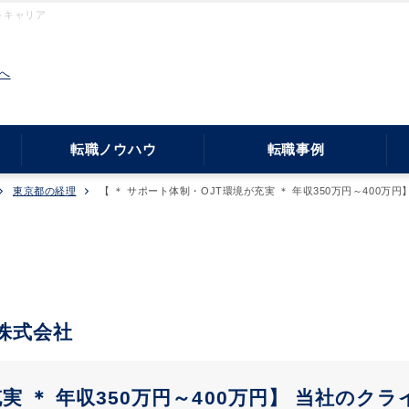
トキャリア
へ
転職ノウハウ
転職事例
東京都の経理
【 ＊ サポート体制・OJT環境が充実 ＊ 年収350万円～40
株式会社
充実 ＊ 年収350万円～400万円】 当社の