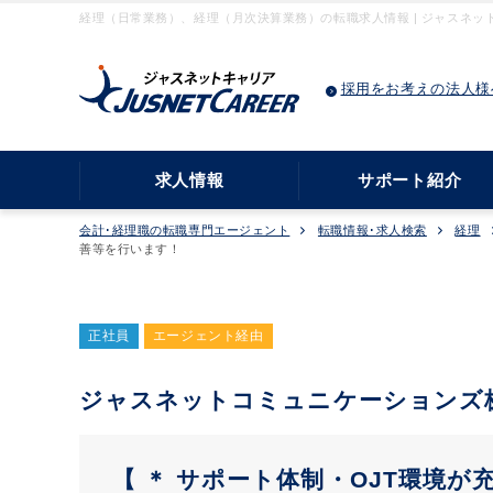
経理（日常業務）、経理（月次決算業務）の転職求人情報 | ジャスネッ
採用をお考えの法人様
求人情報
サポート紹介
会計･経理職の転職専門エージェント
転職情報･求人検索
経理
善等を行います！
正社員
エージェント経由
ジャスネットコミュニケーションズ
【 ＊ サポート体制・OJT環境が