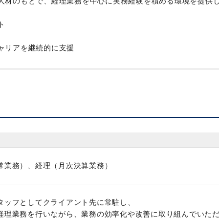
人材のもとで、経理業務を中心に実務経験を積める環境を提供
ト
ャリアを継続的に支援
）
、出社日時、在宅勤務の有無など異なります
常業務）、経理（月次決算業務）
タッフとしてクライアント先に常駐し、
経理業務を行いながら、業務の効率化や改善に取り組んでいた