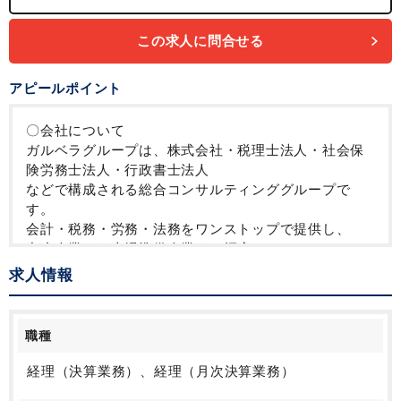
この求人に問合せる
アピールポイント
〇会社について
ガルベラグループは、株式会社・税理士法人・社会保
険労務士法人・行政書士法人
などで構成される総合コンサルティンググループで
す。
会計・税務・労務・法務をワンストップで提供し、
中小企業から上場準備企業まで幅広いクライアントの
成長を支援しています。
求人情報
また、国内外に拠点を展開しており、現在はまさに事
業拡大フェーズにあります。
株式会社ガルベラパートナーズは、その中でグループ
職種
の総務・管理機能も担う中核的な存在です。
一人ひとりが主体的に関与しながら会社を作り上げて
経理（決算業務）、経理（月次決算業務）
いける環境があり、成長中の企業ならではのやりがい