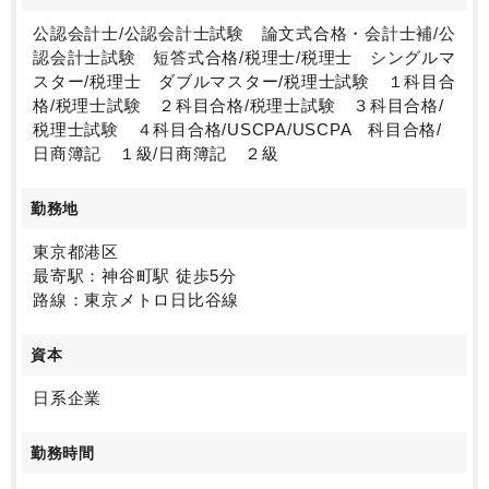
また、少数精鋭の組織だからこそ、一人ひとりの裁量
公認会計士/公認会計士試験 論文式合格・会計士補/公
も大きく、効率的に仕事を進められる点も魅力です。
認会計士試験 短答式合格/税理士/税理士 シングルマ
メリハリをつけて働きながら、スキルアップと働きや
スター/税理士 ダブルマスター/税理士試験 １科目合
すさの両立を実現できます。
格/税理士試験 ２科目合格/税理士試験 ３科目合格/
税理士試験 ４科目合格/USCPA/USCPA 科目合格/
日商簿記 １級/日商簿記 ２級
勤務地
東京都港区
最寄駅：神谷町駅 徒歩5分
路線：東京メトロ日比谷線
資本
日系企業
勤務時間