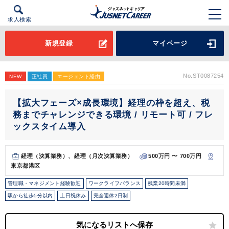
求人検索
新規登録
マイページ
No.ST0087254
NEW
正社員
エージェント経由
【拡大フェーズ×成長環境】経理の枠を超え、税
務までチャレンジできる環境 / リモート可 / フレ
ックスタイム導入
経理（決算業務）、経理（月次決算業務）
500万円 〜 700万円
東京都港区
管理職・マネジメント経験歓迎
ワークライフバランス
残業20時間未満
駅から徒歩5分以内
土日祝休み
完全週休2日制