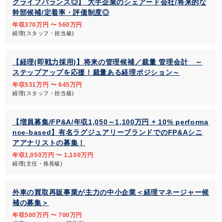
クライフバランス◎】 大手企業のシェアード会社/将来的な
幹部候補/定着率・評価制度◎
年収370万円 〜 560万円
経理(スタッフ・担当級)
【経理(即戦力採用)】将来の管理候補／裁量 管理会計 ～
ステップアップを応援！裁量ある経理ポジション～
年収531万円 〜 645万円
経理(スタッフ・担当級)
【増員募集/FP&A/年収1,050～1,100万円 + 10% performa
nce-based】有名ラグジュアリーブランドでのFP&Aシニ
アアナリストの募集！
年収1,050万円 〜 1,100万円
経理(主任・係長級)
外車の買取再販事業が主力の中小企業＜経理マネージャー候
補の募集＞
年収500万円 〜 700万円