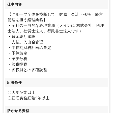
を実感いただけます。
仕事内容
安定した基盤と成長性の両方を兼ね備えたフィールド
で、長期的なキャリア形成が可能です。
【グループ全体を横断して、財務・会計・税務・経営
管理を担う経理業務】
〇業務について
・全社の一般的な経理業務（メインは 株式会社、税理
本ポジションでは、通常の経理業務に加え、グループ
士法人、社労士法人、行政書士法人です）
内に税理士法人がある強みを活かし、
・資金繰り確認
申告業務や専門性の高い業務にも携わることができま
・支払、入出金管理
す。単なる仕訳や月次対応にとどまらず、
・中長期財務計画の策定
税務・会計の領域まで幅広く経験できるため、経理と
・予算策定
しての市場価値を高めたい方には最適な環境です。
・予実分析
また、事業拡大に伴い新しい仕組みづくりや改善業務
・節税提案
にも関与できるため、
・各役員との各種調整
「作業者」ではなく「経理のプロフェッショナル」と
して成長していけます。
応募条件
〇働き方について
〇大学卒業以上
フレックスタイム制度や在宅勤務を導入しており、柔
〇経理実務経験5年以上
軟な働き方が可能です。
ライフスタイルに合わせた勤務ができるため、パフォ
活かせる資格
ーマンスを最大限に発揮できる環境が整っています。