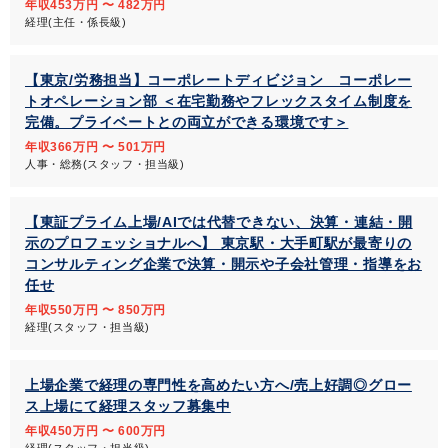
年収453万円 〜 482万円
経理(主任・係長級)
【東京/労務担当】コーポレートディビジョン コーポレー
トオペレーション部 ＜在宅勤務やフレックスタイム制度を
完備。プライベートとの両立ができる環境です＞
年収366万円 〜 501万円
人事・総務(スタッフ・担当級)
【東証プライム上場/AIでは代替できない、決算・連結・開
示のプロフェッショナルへ】 東京駅・大手町駅が最寄りの
コンサルティング企業で決算・開示や子会社管理・指導をお
任せ
年収550万円 〜 850万円
経理(スタッフ・担当級)
上場企業で経理の専門性を高めたい方へ/売上好調◎グロー
ス上場にて経理スタッフ募集中
年収450万円 〜 600万円