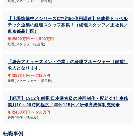
経理(マネージャー・課長級)
【上場準備中／シリーズCで約50億円調達】急成長トラベル
テック企業の経理スタッフ募集！（経理スタッフ／正社員／
東京都品川区）
年収800万円 〜 1,500万円
経理(スタッフ・担当級)
「総合アミューズメント企業」の経理マネージャー（候補）
求人となります。
年収573万円 〜 732万円
経理(マネージャー・課長級)
【経理】1912年創業/日本最古級の映画制作・配給会社 ◆残
業月10～20時間程度／年休125日／研修育成体制充実◆
年収450万円 〜 650万円
経理(主任・係長級)
転職事例