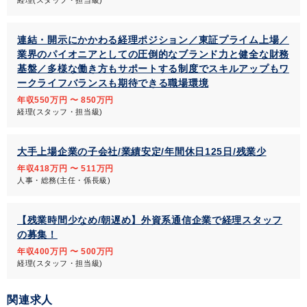
経理(スタッフ・担当級)
連結・開示にかかわる経理ポジション／東証プライム上場／
業界のパイオニアとしての圧倒的なブランド力と健全な財務
基盤／多様な働き方もサポートする制度でスキルアップもワ
ークライフバランスも期待できる職場環境
年収550万円 〜 850万円
経理(スタッフ・担当級)
大手上場企業の子会社/業績安定/年間休日125日/残業少
年収418万円 〜 511万円
人事・総務(主任・係長級)
【残業時間少なめ/朝遅め】外資系通信企業で経理スタッフ
の募集！
年収400万円 〜 500万円
経理(スタッフ・担当級)
関連求人