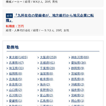
機械メーカー / 経理 / W.Kさん 20代 男性
『九州在住の登録者が、地方銀行から地元企業に転
経理
職』
転職後：万円
経理・人事代行会社 / 経理 / ― S.Yさん 20代 女性
勤務地
東京都(1405)
大阪府(259)
神奈川県(86)
兵庫県(47)
京都府(41)
愛知県(34)
埼玉県(31)
千葉県(29)
静岡県(9)
福岡県(8)
滋賀県(8)
茨城県(6)
北海道(5)
岐阜県(4)
群馬県(4)
奈良県(3)
海外(2)
沖縄県(2)
山口県(2)
長野県(2)
福井県(2)
石川県(2)
富山県(2)
宮崎県(1)
愛媛県(1)
広島県(1)
岡山県(1)