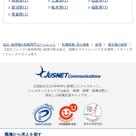
鳥取県(1)
三重県(1)
山梨県(1)
新潟県(1)
栃木県(1)
福島県(1)
青森県(1)
会計･経理職の転職専門エージェント
転職情報･求人検索
経理
東京都の経理
【拡大フェーズ×成長環境】経理の枠を超え、税務までチャレンジできる環境 / リモート可
/ フレックスタイム導入
公認会計士が1996年に創業したジャスネット。
ジャスネットキャリアは会計、税務、経理・財務分野に
特化した転職支援サイトです。
職種から求人を探す