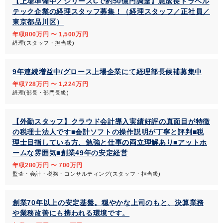
【上場準備中／シリーズCで約50億円調達】急成長トラベル
テック企業の経理スタッフ募集！（経理スタッフ／正社員／
東京都品川区）
年収800万円 〜 1,500万円
経理(スタッフ・担当級)
9年連続増益中/グロース上場企業にて経理部長候補募集中
年収728万円 〜 1,224万円
経理(部長・部門長級)
【外勤スタッフ】クラウド会計導入実績好評の真面目が特徴
の税理士法人です■会計ソフトの操作説明が丁寧と評判■税
理士目指している方、勉強と仕事の両立理解あり■アットホ
ームな雰囲気■創業49年の安定経営
年収280万円 〜 700万円
監査・会計・税務・コンサルティング(スタッフ・担当級)
創業70年以上の安定基盤。穏やかな上司のもと、決算業務
や業務改善にも携われる環境です。