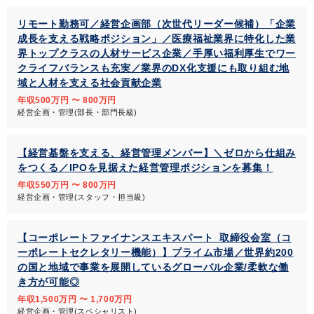
リモート勤務可／経営企画部（次世代リーダー候補）「企業
成長を支える戦略ポジション」／医療福祉業界に特化した業
界トップクラスの人材サービス企業／手厚い福利厚生でワー
クライフバランスも充実／業界のDX化支援にも取り組む地
域と人材を支える社会貢献企業
年収500万円 〜 800万円
経営企画・管理(部長・部門長級)
【経営基盤を支える、経営管理メンバー】＼ゼロから仕組み
をつくる／IPOを見据えた経営管理ポジションを募集！
年収550万円 〜 800万円
経営企画・管理(スタッフ・担当級)
【コーポレートファイナンスエキスパート_取締役会室（コ
ーポレートセクレタリー機能）】プライム市場／世界約200
の国と地域で事業を展開しているグローバル企業/柔軟な働
き方が可能◎
年収1,500万円 〜 1,700万円
経営企画・管理(スペシャリスト)