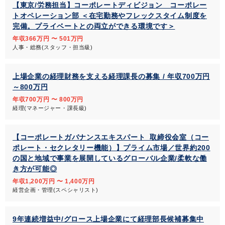
【東京/労務担当】コーポレートディビジョン コーポレー
トオペレーション部 ＜在宅勤務やフレックスタイム制度を
完備。プライベートとの両立ができる環境です＞
年収366万円 〜 501万円
人事・総務(スタッフ・担当級)
上場企業の経理財務を支える経理課長の募集 / 年収700万円
～800万円
年収700万円 〜 800万円
経理(マネージャー・課長級)
【コーポレートガバナンスエキスパート_取締役会室（コー
ポレート・セクレタリー機能）】プライム市場／世界約200
の国と地域で事業を展開しているグローバル企業/柔軟な働
き方が可能◎
年収1,200万円 〜 1,400万円
経営企画・管理(スペシャリスト)
9年連続増益中/グロース上場企業にて経理部長候補募集中