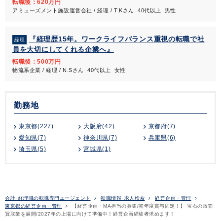
転職後：620万円
アミューズメント施設運営会社 / 経理 / T.Kさん 40代以上 男性
『経理歴15年。ワークライフバランス重視の転職で社
経理
員を大切にしてくれる企業へ』
転職後：500万円
物流系企業 / 経理 / N.Sさん 40代以上 女性
勤務地
東京都(227)
大阪府(42)
京都府(7)
愛知県(7)
神奈川県(7)
兵庫県(6)
埼玉県(5)
宮城県(1)
会計･経理職の転職専門エージェント
転職情報･求人検索
経営企画・管理
東京都の経営企画・管理
【経営企画・MA担当の募集/初年度賞与固定！】 宝石の販売
買取業を展開/2027年の上場に向けて準備中！経営企画経験者求めます！