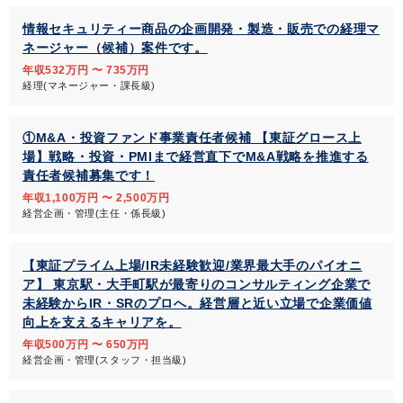
情報セキュリティー商品の企画開発・製造・販売での経理マ
ネージャー（候補）案件です。
年収532万円 〜 735万円
経理(マネージャー・課長級)
①M&A・投資ファンド事業責任者候補 【東証グロース上
場】戦略・投資・PMIまで経営直下でM&A戦略を推進する
責任者候補募集です！
年収1,100万円 〜 2,500万円
経営企画・管理(主任・係長級)
【東証プライム上場/IR未経験歓迎/業界最大手のパイオニ
ア】 東京駅・大手町駅が最寄りのコンサルティング企業で
未経験からIR・SRのプロへ。経営層と近い立場で企業価値
向上を支えるキャリアを。
年収500万円 〜 650万円
経営企画・管理(スタッフ・担当級)