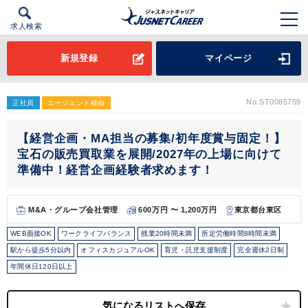
求人検索
新規登録
マイページ
No.ST0085759
正社員
エージェント経由
【経営企画・MA担当の募集/初年度賞与固定！】
宝石の販売買取業を展開/2027年の上場に向けて
準備中！経営企画経験者求めます！
M&A・グループ会社管理
600万円 〜 1,200万円
東京都台東区
WEB面接OK
ワークライフバランス
残業20時間未満
所定労働時間8時間未満
駅から徒歩5分以内
オフィスカジュアルOK
育児・託児支援制度
完全週休2日制
年間休日120日以上