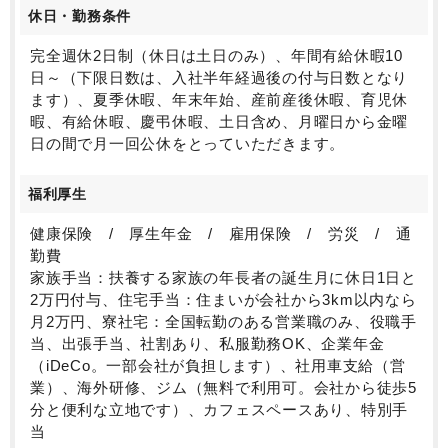
休日・勤務条件
完全週休2日制（休日は土日のみ）、年間有給休暇10
日～（下限日数は、入社半年経過後の付与日数となり
ます）、夏季休暇、年末年始、産前産後休暇、育児休
暇、有給休暇、慶弔休暇、土日含め、月曜日から金曜
日の間で月一回公休をとっていただきます。
福利厚生
健康保険 / 厚生年金 / 雇用保険 / 労災 / 通
勤費
家族手当：扶養する家族の年長者の誕生月に休日1日と
2万円付与、住宅手当：住まいが会社から3km以内なら
月2万円、寮社宅：全国転勤のある営業職のみ、役職手
当、出張手当、社割あり、私服勤務OK、企業年金
（iDeCo。一部会社が負担します）、社用車支給（営
業）、海外研修、ジム（無料で利用可。会社から徒歩5
分と便利な立地です）、カフェスペースあり、特別手
当