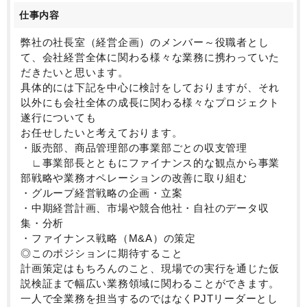
備室を設けたり、このタイミングだからこそのご経験
仕事内容
を多数積んでいただけます。
弊社の社長室（経営企画）のメンバー～役職者とし
■ポジションの魅力
て、会社経営全体に関わる様々な業務に携わっていた
・市場で類を見ないほど圧倒的な速度で事業成長して
だきたいと思います。
いる組織にて、最前線に立ってビジネスを前進させる
具体的には下記を中心に検討をしておりますが、それ
ことに関与できる環境です
以外にも会社全体の成長に関わる様々なプロジェクト
・経営層や他組織の部門長など組織の中核メンバーと
遂行についても
ともに、幹部候補として、社長の右腕として、経営に
お任せしたいと考えております。
関わっていただくことがで
・販売部、商品管理部の事業部ごとの収支管理
・キャリアパスとしても、ご本人の希望や志向性に応
∟事業部長とともにファイナンス的な観点から事業
じて、取締役兼事業部長・社長室長、CSO等の道を歩
部戦略や業務オペレーションの改善に取り組む
むことが可能です（当社はなくご活躍頂けます）。
・グループ経営戦略の企画・立案
・弊社のビジョンは、色石の買取領域でのビジネスで
・中期経営計画、市場や競合他社・自社のデータ収
終わらず、中長期的には人材領域やグローバルな事業
集・分析
に関与することもできます
・ファイナンス戦略（M&A）の策定
◎このポジションに期待すること
■募集背景：
計画策定はもちろんのこと、現場での実行を通じた仮
上場に向けて経営企画部門の体制強化のため増員にて
説検証まで幅広い業務領域に関わることができます。
募集をしております。
一人で全業務を担当するのではなくPJTリーダーとし