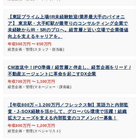
【東証プライム上場/IR未経験歓迎/業界最大手のパイオニ
ア】 東京駅・大手町駅が最寄りのコンサルティング企業で
未経験からIR・SRのプロへ。経営層と近い立場で企業価値
向上を支えるキャリアを。
年収500万円 〜 650万円
経営企画・管理(スタッフ・担当級)
CM放送中！IPO準備 / 経営層と伴走し、経営企画をリード /
不動産エージェントに革命を起こすDX企業
年収700万円 〜 1,300万円
経営企画・管理(マネージャー・課長級)
【年収800万～1,200万円／フレックス制】英語力と内部監
査・J-SOX経験を活かして、グローバル環境で活躍！組織
拡大フェーズを支える内部監査のコアメンバー募集！
年収800万円 〜 1,200万円
経営企画・管理(スペシャリスト)