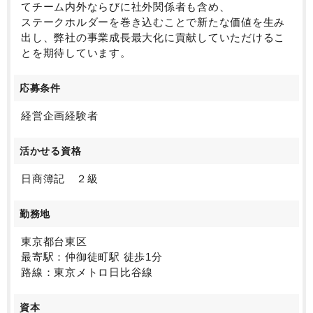
てチーム内外ならびに社外関係者も含め、
■就業環境：
ステークホルダーを巻き込むことで新たな価値を生み
年間休日120日、月平均残業30時間程度とワークライ
出し、弊社の事業成長最大化に貢献していただけるこ
フバランスの整った環境で就業いただけます。社員参
とを期待しています。
加型で福利厚生や人事制度を作り上げており、家族手
当や住宅手当などの各種手当も充実しております。
応募条件
※祝日は交代制により出社となります。公休が別途毎
月１日付与されますので、祝日出勤分は振り替えてお
経営企画経験者
休みが可能です。
活かせる資格
■配属部署（社長室/経営企画）について
代表・辻：
日商簿記 ２級
34歳で当社を創業し、誰にも負けない宝石オタクだと
自負するほど、想いも専門性も日本トップクラス。
勤務地
企画やアイデアが大好きで、既成概念を壊していくタ
イプではあるものの、石橋を叩いて渡る堅実さ・足元
東京都台東区
の1円を大事にしています。
最寄駅：仲御徒町駅 徒歩1分
その他、メンバークラスとして、
路線：東京メトロ日比谷線
財務やマーケティング等、ヒト・モノ・カネ・情報に
関する様々な業務、代表の秘書業務等を担う社員が7名
資本
在籍しています。