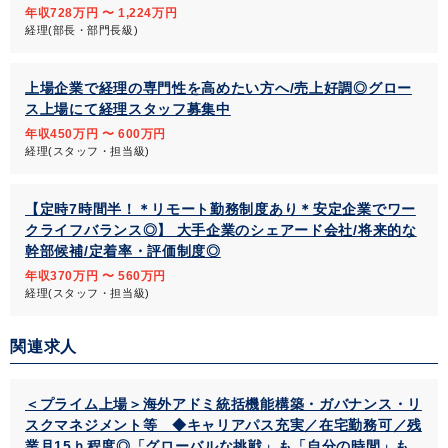
年収728万円 〜 1,224万円
経理(部長・部門長級)
上場企業で経理の専門性を高めたい方へ/売上好調◎グロー
ス上場にて経理スタッフ募集中
年収450万円 〜 600万円
経理(スタッフ・担当級)
【定時7時間半！＊リモート勤務制度あり＊安定企業でワー
クライフバランス◎】 大手企業のシェアード会社/将来的な
幹部候補/定着率・評価制度◎
年収370万円 〜 560万円
経理(スタッフ・担当級)
関連求人
＜プライム上場＞海外アドミ統括機能構築・ガバナンス・リ
スクマネジメント等 ◆キャリアパス充実／在宅勤務可／残
業月15ｈ程度◎「グローバルな挑戦」も「自分の時間」も