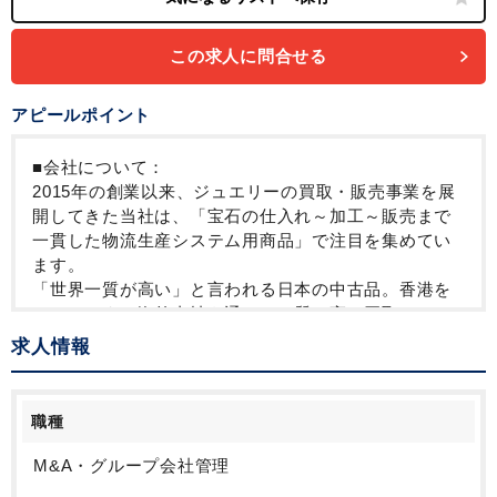
この求人に問合せる
アピールポイント
■会社について：
2015年の創業以来、ジュエリーの買取・販売事業を展
開してきた当社は、「宝石の仕入れ～加工～販売まで
一貫した物流生産システム用商品」で注目を集めてい
ます。
「世界一質が高い」と言われる日本の中古品。香港を
はじめとする海外支社を通じて、質の高い買取りサー
ビスを途上国に輸出するた業」を2026年までに確立し
求人情報
ていきます。
今後、今期300億円、来期500億円を目指すにあたり、
代表直下の社長室にて各事業部の収支最適化を中心に
職種
担って頂く方を募集致し2027年の上場に向けて準備中
でもあるため、
M&A・グループ会社管理
IPOコンサルタント出身の課長をはじめとした上場準