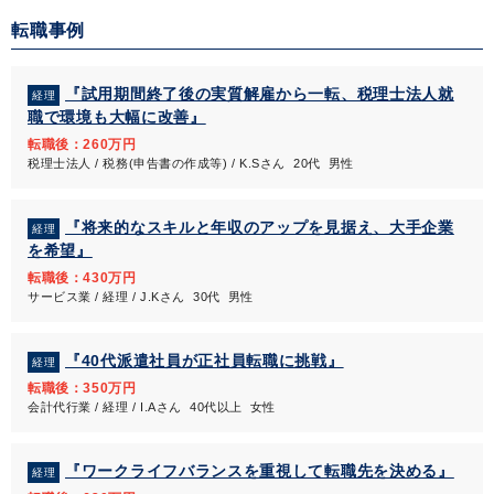
転職事例
『試用期間終了後の実質解雇から一転、税理士法人就
経理
職で環境も大幅に改善』
転職後：260万円
税理士法人 / 税務(申告書の作成等) / K.Sさん 20代 男性
『将来的なスキルと年収のアップを見据え、大手企業
経理
を希望』
転職後：430万円
サービス業 / 経理 / J.Kさん 30代 男性
『40代派遣社員が正社員転職に挑戦』
経理
転職後：350万円
会計代行業 / 経理 / I.Aさん 40代以上 女性
『ワークライフバランスを重視して転職先を決める』
経理