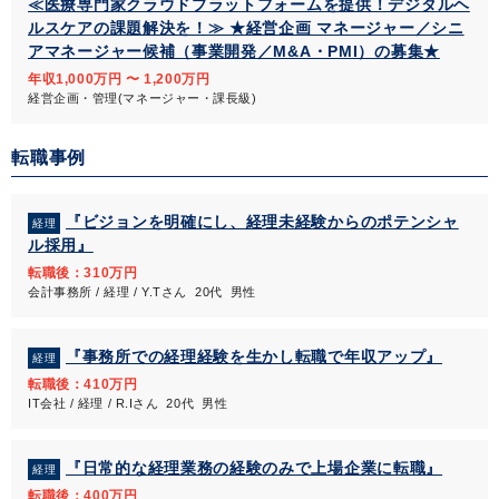
≪医療専門家クラウドプラットフォームを提供！デジタルヘ
ルスケアの課題解決を！≫ ★経営企画 マネージャー／シニ
アマネージャー候補（事業開発／M&A・PMI）の募集★
年収1,000万円 〜 1,200万円
経営企画・管理(マネージャー・課長級)
転職事例
『ビジョンを明確にし、経理未経験からのポテンシャ
経理
ル採用』
転職後：310万円
会計事務所 / 経理 / Y.Tさん 20代 男性
『事務所での経理経験を生かし転職で年収アップ』
経理
転職後：410万円
IT会社 / 経理 / R.Iさん 20代 男性
『日常的な経理業務の経験のみで上場企業に転職』
経理
転職後：400万円