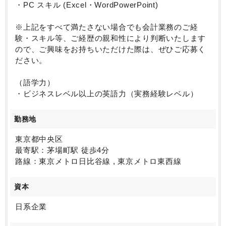
・新しい知識の習得に意欲的で、常に自身のスキルア
・PC スキル (Excel・WordPowerPoint)
ップを目指せる方：航空機リースという専門性の高い
分野で、常に最新の情報をキャッチアップし、学び続
※上記をすべて満たさない場合でも会計業務のご経
ける姿勢が重要です。
験・スキル等、ご経歴の親和性により判断いたします
・会社の成長に貢献したいという強い意欲をお持ちの
ので、ご興味をお持ちいただけた際は、ぜひご応募く
方：ニッチトップ企業として、共に成長し、航空機リ
ださい。
ース業界をリードしていく意欲のある方を歓迎しま
す。
（語学力）
・ビジネスレベル以上の英語力（実務経験レベル）
勤務地
東京都中央区
最寄駅：茅場町駅 徒歩4分
路線：東京メトロ日比谷線 , 東京メトロ東西線
資本
日系企業