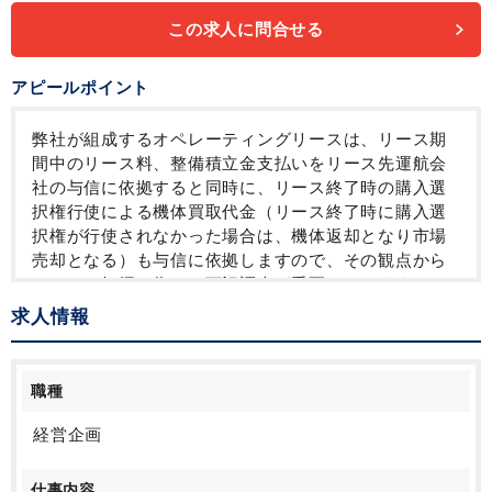
この求人に問合せる
アピールポイント
弊社が組成するオペレーティングリースは、リース期
間中のリース料、整備積立金支払いをリース先運航会
社の与信に依拠すると同時に、リース終了時の購入選
択権行使による機体買取代金（リース終了時に購入選
択権が行使されなかった場合は、機体返却となり市場
売却となる）も与信に依拠しますので、その観点から
のリスク把握の為にも下記調査が重要になります。リ
ース先は、現在 100%海外の運航会社となる為、実務
求人情報
レベルの英語力も必要となります。
1. 企業調査：リース先運航会社の与信リスクを調査
2. ソブリンリスク調査：企業調査とは別にカントリー
職種
リスク (政治的・経済的)を 調査
3. 市場分析：リース先運行会社の事業展開に関する競
経営企画
合・動向分析
仕事内容