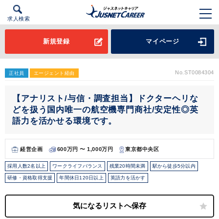
求人検索
新規登録
マイページ
No.ST0084304
正社員
エージェント経由
【アナリスト/与信・調査担当】ドクターヘリな
どを扱う国内唯一の航空機専門商社/安定性◎英
語力を活かせる環境です。
経営企画
600万円 〜 1,000万円
東京都中央区
採用人数2名以上
ワークライフバランス
残業20時間未満
駅から徒歩5分以内
研修・資格取得支援
年間休日120日以上
英語力を活かす