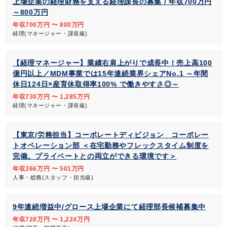
上場企業の経理財務を支える経理課長の募集 / 年収700万円
～800万円
年収700万円 〜 800万円
経理(マネージャー・課長級)
【経理マネージャー】業績右肩上がりで成長中！売上高100
億円以上／MDM事業では15年連続業界シェアNo.1 ～年間
休日124日×産育休取得率100% で働きやすさ◎～
年収730万円 〜 1,285万円
経理(マネージャー・課長級)
【東京/労務担当】コーポレートディビジョン コーポレー
トオペレーション部 ＜在宅勤務やフレックスタイム制度を
完備。プライベートとの両立ができる環境です＞
年収366万円 〜 501万円
人事・総務(スタッフ・担当級)
9年連続増益中/グロース上場企業にて経理部長候補募集中
年収728万円 〜 1,224万円