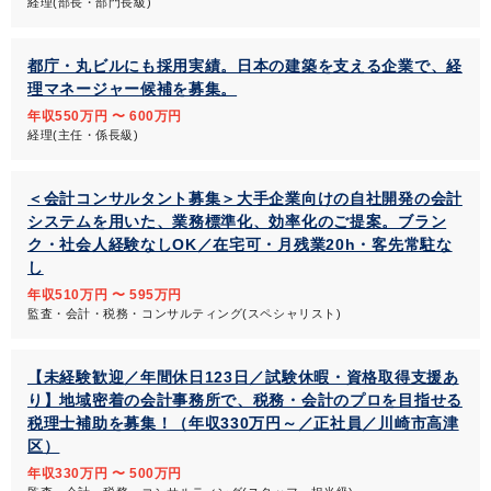
経理(部長・部門長級)
都庁・丸ビルにも採用実績。日本の建築を支える企業で、経
理マネージャー候補を募集。
年収550万円 〜 600万円
経理(主任・係長級)
＜会計コンサルタント募集＞大手企業向けの自社開発の会計
システムを用いた、業務標準化、効率化のご提案。ブラン
ク・社会人経験なしOK／在宅可・月残業20h・客先常駐な
し
年収510万円 〜 595万円
監査・会計・税務・コンサルティング(スペシャリスト)
【未経験歓迎／年間休日123日／試験休暇・資格取得支援あ
り】地域密着の会計事務所で、税務・会計のプロを目指せる
税理士補助を募集！（年収330万円～／正社員／川崎市高津
区）
年収330万円 〜 500万円