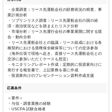
■配属部署：調査部
構成：調査部は、社長直下の組織として位置づけられ
・企業調査：リース先運航会社の財務状況の精査、事
ており、現在は 1 名体制で運営されています。
業計画分析
事業拡大を見据え、今後は 2 名体制とすることを検討
・ソブリンリスク調査：リース先運航会社の国の経
しており、今回、現任者の退職に伴い、2 名の新規採
済・政治状況などを踏まえたリスク分析
用を予定しています。
・市場分析：リース先運行会社の事業展開に関する競
合・動向分析
■求める人物像
・リース先運航会社との協議：リース組成における各
・主体的に行動し、困難な課題にも前向きに取り組め
種契約における債権保全確保等についての交渉参加
る方：海外の運航会社との交渉や多様なリスク調査に
（海外出張で現地へ赴き、直接リース先運航会社との
おいて、自ら考え、行動できる方、またチームスピリ
交渉に参加いただくケースも想定）
ットを重視されている方を求めています。
・モニタリングレポート作成：定期的に投資家向けに
・論理的思考力と分析力に優れ、多角的な視点から物
発行する報告書で、上記業務を基に作成
事を捉えられる方：企業財務、ソブリンリスク、市場
・投資家向けのプレゼンテーション資料作成支援
動向など、様々な情報を総合的に分析し、リスクを評
価する能力が不可欠です。
応募条件
・異文化コミュニケーション能力が高く、多様なバッ
クグラウンドを持つチームと円滑に連携できる方：社
＜要件＞
内外に多様な国籍のメンバーが在籍しており、英語で
・与信・調査業務の経験
のコミュニケーションも頻繁に発生します。
・USCPA 試験合格者