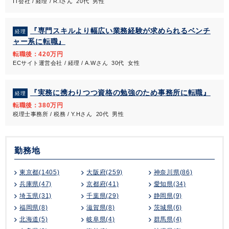
IT会社 / 経理 / R.Iさん 20代 男性
『専門スキルより幅広い業務経験が求められるベンチ
経理
ャー系に転職』
転職後：420万円
ECサイト運営会社 / 経理 / A.Wさん 30代 女性
『実務に携わりつつ資格の勉強のため事務所に転職』
経理
転職後：380万円
税理士事務所 / 税務 / Y.Hさん 20代 男性
勤務地
東京都(1405)
大阪府(259)
神奈川県(86)
兵庫県(47)
京都府(41)
愛知県(34)
埼玉県(31)
千葉県(29)
静岡県(9)
福岡県(8)
滋賀県(8)
茨城県(6)
北海道(5)
岐阜県(4)
群馬県(4)