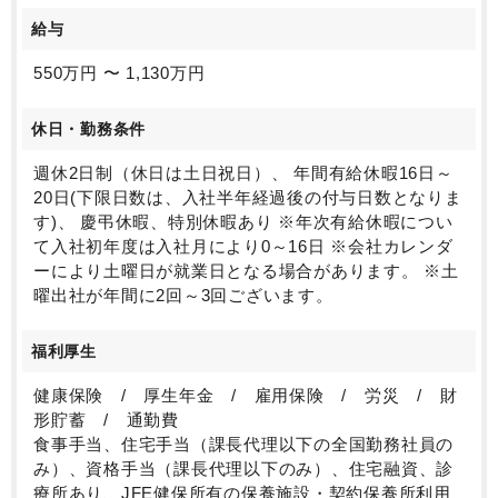
給与
550万円 〜 1,130万円
休日・勤務条件
週休2日制（休日は土日祝日）、 年間有給休暇16日～
20日(下限日数は、入社半年経過後の付与日数となりま
す)、 慶弔休暇、特別休暇あり ※年次有給休暇につい
て入社初年度は入社月により0～16日 ※会社カレンダ
ーにより土曜日が就業日となる場合があります。 ※土
曜出社が年間に2回～3回ございます。
福利厚生
健康保険 / 厚生年金 / 雇用保険 / 労災 / 財
形貯蓄 / 通勤費
食事手当、住宅手当（課長代理以下の全国勤務社員の
み）、資格手当（課長代理以下のみ）、住宅融資、診
療所あり、JFE健保所有の保養施設・契約保養所利用