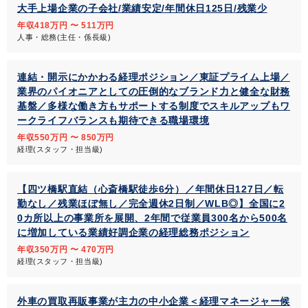
大手上場企業の子会社/業績安定/年間休日125日/残業少
年収418万円 〜 511万円
人事・総務(主任・係長級)
連結・開示にかかわる経理ポジション／東証プライム上場／
業界のパイオニアとしての圧倒的なブランド力と健全な財務
基盤／多様な働き方もサポートする制度でスキルアップもワ
ークライフバランスも期待できる職場環境
年収550万円 〜 850万円
経理(スタッフ・担当級)
【四ツ橋駅直結（心斎橋駅徒歩6分）／年間休日127日／転
勤なし／残業ほぼ無し／完全週休2日制／WLB◎】全国に2
0カ所以上の事業所を展開、2年間で従業員300名から500名
に増加している業績好調企業の経理総務ポジション
年収350万円 〜 470万円
経理(スタッフ・担当級)
外車の買取再販事業が主力の中小企業＜経理マネージャー候