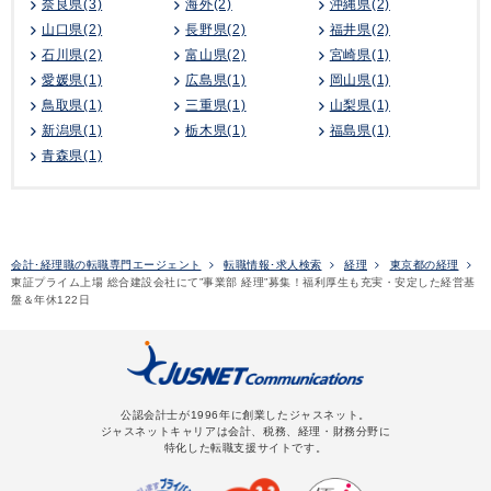
奈良県(3)
海外(2)
沖縄県(2)
山口県(2)
長野県(2)
福井県(2)
石川県(2)
富山県(2)
宮崎県(1)
愛媛県(1)
広島県(1)
岡山県(1)
鳥取県(1)
三重県(1)
山梨県(1)
新潟県(1)
栃木県(1)
福島県(1)
青森県(1)
会計･経理職の転職専門エージェント
転職情報･求人検索
経理
東京都の経理
東証プライム上場 総合建設会社にて”事業部 経理”募集！福利厚生も充実・安定した経営基
盤＆年休122日
公認会計士が1996年に創業したジャスネット。
ジャスネットキャリアは会計、税務、経理・財務分野に
特化した転職支援サイトです。