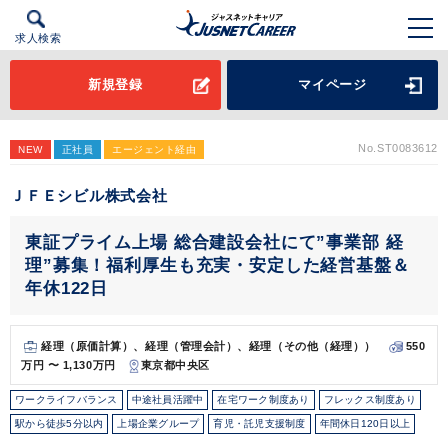
求人検索
新規登録
マイページ
No.ST0083612
NEW
正社員
エージェント経由
ＪＦＥシビル株式会社
東証プライム上場 総合建設会社にて”事業部 経
理”募集！福利厚生も充実・安定した経営基盤＆
年休122日
経理（原価計算）、経理（管理会計）、経理（その他（経理））
550
万円 〜 1,130万円
東京都中央区
ワークライフバランス
中途社員活躍中
在宅ワーク制度あり
フレックス制度あり
駅から徒歩5分以内
上場企業グループ
育児・託児支援制度
年間休日120日以上