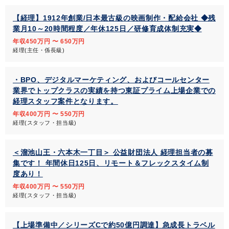
【経理】1912年創業/日本最古級の映画制作・配給会社 ◆残
業月10～20時間程度／年休125日／研修育成体制充実◆
年収450万円 〜 650万円
経理(主任・係長級)
・BPO、デジタルマーケティング、およびコールセンター
業界でトップクラスの実績を持つ東証プライム上場企業での
経理スタッフ案件となります。
年収400万円 〜 550万円
経理(スタッフ・担当級)
＜溜池山王・六本木一丁目＞ 公益財団法人 経理担当者の募
集です！ 年間休日125日、リモート＆フレックスタイム制
度あり！
年収400万円 〜 550万円
経理(スタッフ・担当級)
【上場準備中／シリーズCで約50億円調達】急成長トラベル