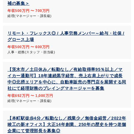
補の募集＞
年収500万円 〜 700万円
経理(マネージャー・課長級)
リモート・フレックス◎ / 人事労務メンバー～給与・社保 /
グロース上場
年収500万円 〜 600万円
人事・総務(スタッフ・担当級)
【茨木市／土日休み／転勤なし／有給取得率95％以上／マ
イカー通勤可】18年連続黒字経営、売上右肩上がりで成長
中◎北摂エリアを中心に、自動車販売の専門店を展開する同
社にて経理財務のプレイングマネージャーを募集
年収692万円 〜 1,000万円
経理(マネージャー・課長級)
【本町駅徒歩4分／転勤なし／残業少／無借金経営／2022年
竣工の新オフィス】大正14年創業、250年の歴史を持つ老舗
企業にて管理部長を募集◎