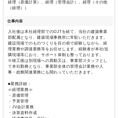
取り組むことができます。また、中途入社の社員が多
経理（原価計算）、経理（管理会計）、経理（その他
数在籍しており、違和感なく職場へ溶け込める環境が
（経理））
ございます。
仕事内容
＜勤務地について＞
※2026年2月に本社移転予定
入社後は本社経理部でのOJTを経て、当社の建築事業
移転先住所：東京都中央区日本橋箱崎町19-21 MSH
部配属となり、建築現場事務所に常駐いただきます。
日本橋箱崎ビル
建設現場でのものづくりを目の前で経験しながら、経
最寄駅：東京メトロ半蔵門線 水天宮前駅 徒歩3分、東
理業務や調達業務等をお任せします。経験者が本社/近
京メトロ日比谷線 茅場町駅 徒歩8分
隣現場等におり、サポート体制も整っております。
※竣工後は別現場への異動又は、事業部スタッフとし
て本社勤務となり、事業部全体の管理会計業務や人
事・総務関連業務にも関わっていただきます。
■業務詳細：
≪経理業務≫
・原価管理
・予算管理
・JV会計業務
・決算資料作成