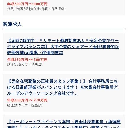
年収700万円 〜 900万円
役員・管理部門責任者(部長・部門長級)
関連求人
【定時7時間半！＊リモート勤務制度あり＊安定企業でワー
クライフバランス◎】 大手企業のシェアード会社/将来的な
幹部候補/定着率・評価制度◎
年収370万円 〜 560万円
経理(スタッフ・担当級)
【完全在宅勤務の正社員スタッフ募集！】 会計事務所にお
ける日常経理業がメインとなります！ ※大貫会計事務所グ
ループのアウトソーシング会社です。
年収260万円 〜 270万円
経理(スタッフ・担当級)
【コーポレートファイナンス本部：親会社決算担当（経理税
務部）】エンタメ・ライフスタイル等幅広い事業／フレック