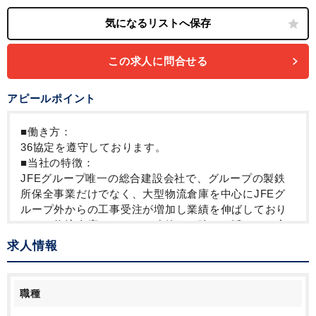
この求人に問合せる
アピールポイント
■働き方：
36協定を遵守しております。
■当社の特徴：
JFEグループ唯一の総合建設会社で、グループの製鉄
所保全事業だけでなく、大型物流倉庫を中心にJFEグ
ループ外からの工事受注が増加し業績を伸ばしており
ます。物流倉庫やシステム建築など強みを活かし、安
定性の高い事業展開を行っています。
求人情報
世界有数の大手鉄鋼メーカー、JFEスチールが親会社
となっており、盤石な経営基盤をもとに創業以来黒
字・無借金経営を維持しております。さらに福利厚生
職種
も充実しており、安定した環境の中で、自由に仕事に