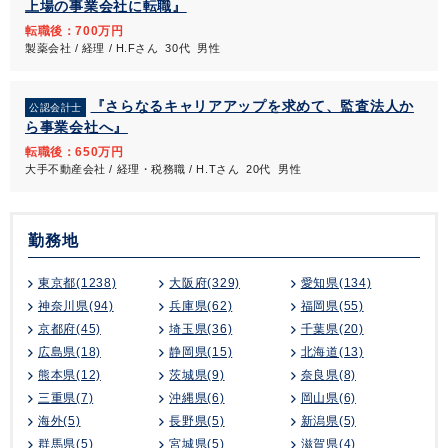
上場の事業会社に転職』
転職後：700万円
製薬会社 / 経理 / H.Fさん 30代 男性
『さらなるキャリアアップを求めて、監査法人か
公認会計士
ら事業会社へ』
転職後：650万円
大手不動産会社 / 経理・税務職 / H.Tさん 20代 男性
勤務地
東京都(1238)
大阪府(329)
愛知県(134)
神奈川県(94)
兵庫県(62)
福岡県(55)
京都府(45)
埼玉県(36)
千葉県(20)
広島県(18)
静岡県(15)
北海道(13)
熊本県(12)
茨城県(9)
奈良県(8)
三重県(7)
沖縄県(6)
岡山県(6)
海外(5)
長野県(5)
新潟県(5)
群馬県(5)
宮城県(5)
滋賀県(4)