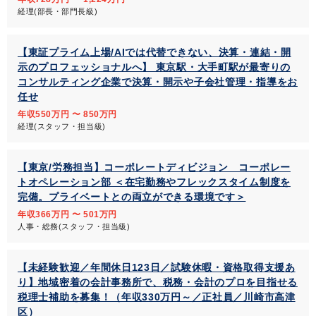
経理(部長・部門長級)
【東証プライム上場/AIでは代替できない、決算・連結・開
示のプロフェッショナルへ】 東京駅・大手町駅が最寄りの
コンサルティング企業で決算・開示や子会社管理・指導をお
任せ
年収550万円 〜 850万円
経理(スタッフ・担当級)
【東京/労務担当】コーポレートディビジョン コーポレー
トオペレーション部 ＜在宅勤務やフレックスタイム制度を
完備。プライベートとの両立ができる環境です＞
年収366万円 〜 501万円
人事・総務(スタッフ・担当級)
【未経験歓迎／年間休日123日／試験休暇・資格取得支援あ
り】地域密着の会計事務所で、税務・会計のプロを目指せる
税理士補助を募集！（年収330万円～／正社員／川崎市高津
区）