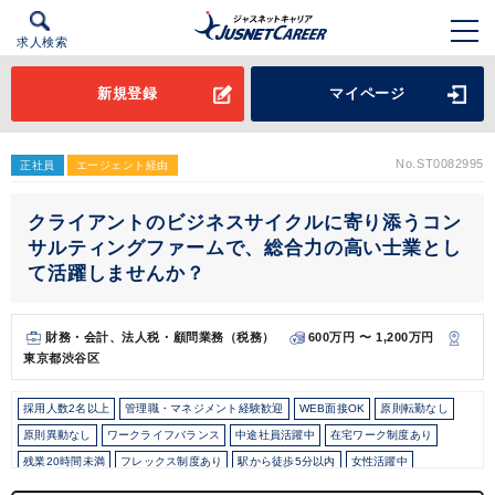
求人検索
新規登録
マイページ
No.ST0082995
正社員
エージェント経由
クライアントのビジネスサイクルに寄り添うコン
サルティングファームで、総合力の高い士業とし
て活躍しませんか？
財務・会計、法人税・顧問業務（税務）
600万円 〜 1,200万円
東京都渋谷区
採用人数2名以上
管理職・マネジメント経験歓迎
WEB面接OK
原則転勤なし
原則異動なし
ワークライフバランス
中途社員活躍中
在宅ワーク制度あり
残業20時間未満
フレックス制度あり
駅から徒歩5分以内
女性活躍中
オフィスカジュアルOK
研修・資格取得支援
年間休日120日以上