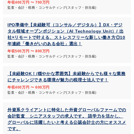
年収400万円 〜 700万円
監査・会計・税務・コンサルティング(スタッフ・担当級)
IPO準備中【未経験可（コンサル／デジタル）】DX・デジ
タル領域オープンポジション（AI Technology Unit）/ 出
社×リモートで叶える、ストレスフリーな新しい働き方◎10
年連続「働きがいのある会社」選出！
年収500万円 〜 800万円
監査・会計・税務・コンサルティング(スタッフ・担当級)
【未経験OK！/穏やかな雰囲気】未経験からでも様々な業務
にチャレンジできる環境が魅力の税理士法人です！
年収400万円 〜 600万円
監査・会計・税務・コンサルティング(スタッフ・担当級)
外資系クライアントに特化した外資グローバルファームでの
会計監査 シニアスタッフの求人です。 語学力を活かし、
グローバルに活躍したいと考える公認会計士の方にオススメ
です。