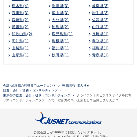
栃木県(4)
香川県(3)
岐阜県(3)
石川県(3)
富山県(3)
岩手県(3)
宮崎県(2)
大分県(2)
佐賀県(2)
愛媛県(2)
徳島県(2)
山口県(2)
和歌山県(2)
鹿児島県(1)
長崎県(1)
高知県(1)
島根県(1)
鳥取県(1)
山梨県(1)
福井県(1)
福島県(1)
山形県(1)
秋田県(1)
青森県(1)
会計･経理職の転職専門エージェント
転職情報･求人検索
監査・会計・税務・コンサルティング
東京都の監査・会計・税務・コンサルティング
クライアントのビジネスサイクルに寄
り添うコンサルティングファームで、総合力の高い士業として活躍しませんか？
公認会計士が1996年に創業したジャスネット。
ジャスネットキャリアは会計、税務、経理・財務分野に