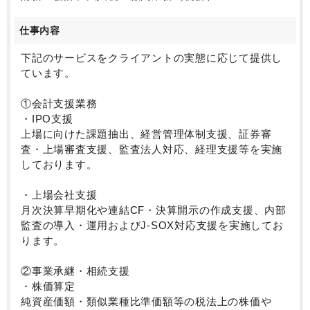
とが、一番の顧客満足につながり、
結果的に会社の利益に繋がるという考えの下、現在の
仕事内容
サービス提供の形にたどりついていらっしゃいます。
下記のサービスをクライアントの実態に応じて提供し
そのため、同社ではコンサルとして、士業としての総
ています。
合力を身につけることができ、
専門家でありながらも、ゼネラリストとしてクライア
①会計支援業務
ントの課題解決に繋がる力を得ることができる環境で
・IPO支援
す。
上場に向けた課題抽出、経営管理体制支援、証券審
査・上場審査支援、監査法人対応、経理支援等を実施
監査法人からのネクストキャリアでゼネラリストとし
しております。
て様々な経験を身につけたい、
でも、大手の環境ではなく、専門家の多い環境で働き
・上場会社支援
たいと考えていらっしゃる方にオススメな企業です。
月次決算早期化や連結CF・決算開示の作成支援、内部
監査の導入・運用およびJ-SOX対応支援を実施してお
ります。
②事業承継・相続支援
・株価算定
純資産価額・類似業種比準価額等の税法上の株価や