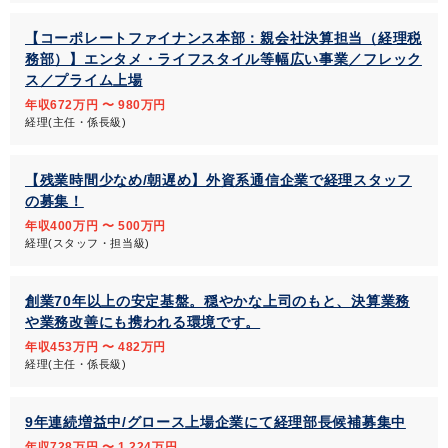
【コーポレートファイナンス本部：親会社決算担当（経理税
務部）】エンタメ・ライフスタイル等幅広い事業／フレック
ス／プライム上場
年収672万円 〜 980万円
経理(主任・係長級)
【残業時間少なめ/朝遅め】外資系通信企業で経理スタッフ
の募集！
年収400万円 〜 500万円
経理(スタッフ・担当級)
創業70年以上の安定基盤。穏やかな上司のもと、決算業務
や業務改善にも携われる環境です。
年収453万円 〜 482万円
経理(主任・係長級)
9年連続増益中/グロース上場企業にて経理部長候補募集中
年収728万円 〜 1,224万円