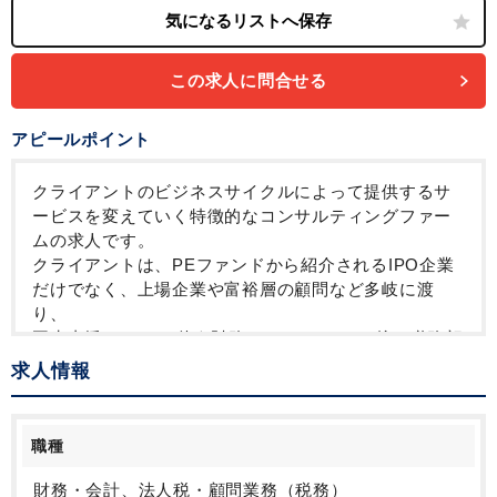
この求人に問合せる
アピールポイント
クライアントのビジネスサイクルによって提供するサ
ービスを変えていく特徴的なコンサルティングファー
ムの求人です。
クライアントは、PEファンドから紹介されるIPO企業
だけでなく、上場企業や富裕層の顧問など多岐に渡
り、
再生支援やM&Aに伴う財務DDやPMI、その後の税務顧
問など、取り扱う案件もまさにクライアントのビジネ
求人情報
スサイクルに対して様々です。
代表は、大手からブティック系ファームなどを経て独
職種
立されており、何かに特化していくというよりも
クライアントのビジネスサイクルに寄り添っていくこ
財務・会計、法人税・顧問業務（税務）