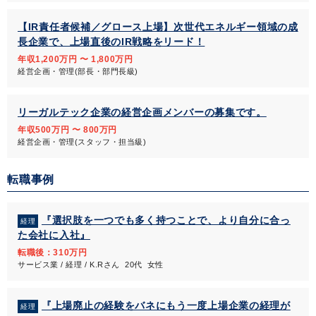
【IR責任者候補／グロース上場】次世代エネルギー領域の成
長企業で、上場直後のIR戦略をリード！
年収1,200万円 〜 1,800万円
経営企画・管理(部長・部門長級)
リーガルテック企業の経営企画メンバーの募集です。
年収500万円 〜 800万円
経営企画・管理(スタッフ・担当級)
転職事例
『選択肢を一つでも多く持つことで、より自分に合っ
経理
た会社に入社』
転職後：310万円
サービス業 / 経理 / K.Rさん 20代 女性
『上場廃止の経験をバネにもう一度上場企業の経理が
経理