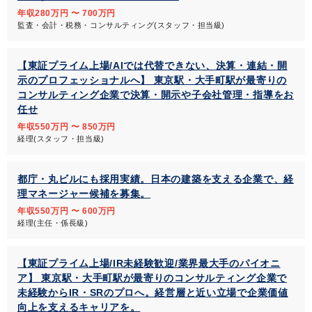
年収280万円 〜 700万円
監査・会計・税務・コンサルティング(スタッフ・担当級)
【東証プライム上場/AIでは代替できない、決算・連結・開
示のプロフェッショナルへ】 東京駅・大手町駅が最寄りの
コンサルティング企業で決算・開示や子会社管理・指導をお
任せ
年収550万円 〜 850万円
経理(スタッフ・担当級)
都庁・丸ビルにも採用実績。日本の建築を支える企業で、経
理マネージャー候補を募集。
年収550万円 〜 600万円
経理(主任・係長級)
【東証プライム上場/IR未経験歓迎/業界最大手のパイオニ
ア】 東京駅・大手町駅が最寄りのコンサルティング企業で
未経験からIR・SRのプロへ。経営層と近い立場で企業価値
向上を支えるキャリアを。