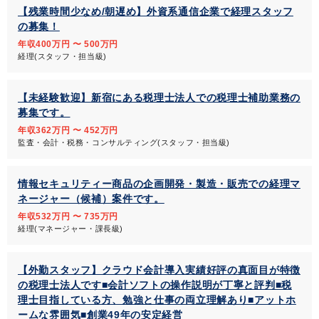
【残業時間少なめ/朝遅め】外資系通信企業で経理スタッフ
の募集！
年収400万円 〜 500万円
経理(スタッフ・担当級)
【未経験歓迎】新宿にある税理士法人での税理士補助業務の
募集です。
年収362万円 〜 452万円
監査・会計・税務・コンサルティング(スタッフ・担当級)
情報セキュリティー商品の企画開発・製造・販売での経理マ
ネージャー（候補）案件です。
年収532万円 〜 735万円
経理(マネージャー・課長級)
【外勤スタッフ】クラウド会計導入実績好評の真面目が特徴
の税理士法人です■会計ソフトの操作説明が丁寧と評判■税
理士目指している方、勉強と仕事の両立理解あり■アットホ
ームな雰囲気■創業49年の安定経営