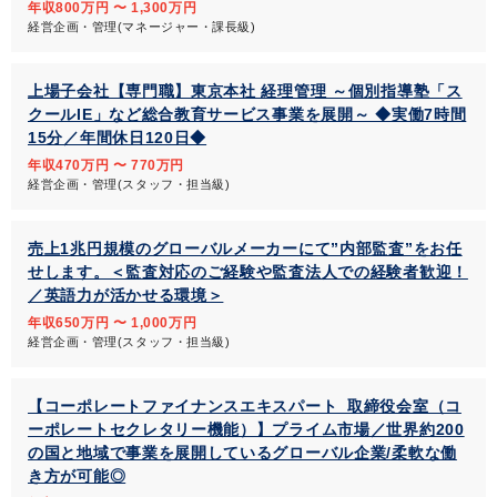
年収800万円 〜 1,300万円
経営企画・管理(マネージャー・課長級)
上場子会社【専門職】東京本社 経理管理 ～個別指導塾「ス
クールIE」など総合教育サービス事業を展開～ ◆実働7時間
15分／年間休日120日◆
年収470万円 〜 770万円
経営企画・管理(スタッフ・担当級)
売上1兆円規模のグローバルメーカーにて”内部監査”をお任
せします。＜監査対応のご経験や監査法人での経験者歓迎！
／英語力が活かせる環境＞
年収650万円 〜 1,000万円
経営企画・管理(スタッフ・担当級)
【コーポレートファイナンスエキスパート_取締役会室（コ
ーポレートセクレタリー機能）】プライム市場／世界約200
の国と地域で事業を展開しているグローバル企業/柔軟な働
き方が可能◎