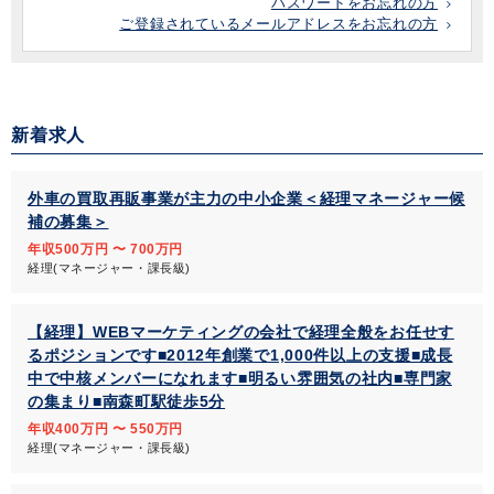
パスワードをお忘れの方
ご登録されているメールアドレスをお忘れの方
新着求人
外車の買取再販事業が主力の中小企業＜経理マネージャー候
補の募集＞
年収500万円 〜 700万円
経理(マネージャー・課長級)
【経理】WEBマーケティングの会社で経理全般をお任せす
るポジションです■2012年創業で1,000件以上の支援■成長
中で中核メンバーになれます■明るい雰囲気の社内■専門家
の集まり■南森町駅徒歩5分
年収400万円 〜 550万円
経理(マネージャー・課長級)