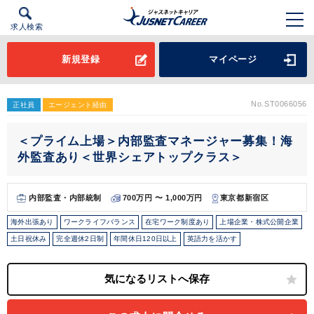
求人検索
新規登録
マイページ
No.ST0066056
正社員
エージェント経由
＜プライム上場＞内部監査マネージャー募集！海
外監査あり＜世界シェアトップクラス＞
内部監査・内部統制
700万円 〜 1,000万円
東京都新宿区
海外出張あり
ワークライフバランス
在宅ワーク制度あり
上場企業・株式公開企業
土日祝休み
完全週休2日制
年間休日120日以上
英語力を活かす