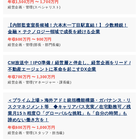
年収1,500万円 〜 1,700万円
経営企画・管理(スペシャリスト)
【内部監査室長候補！六本木一丁目駅直結！】 少数精鋭！
金融 × テクノロジー領域で成長を続ける企業
年収600万円 〜 900万円
経営企画・管理(部長・部門長級)
CM放送中！IPO準備 / 経営層と伴走し、経営企画をリード /
不動産エージェントに革命を起こすDX企業
年収700万円 〜 1,300万円
経営企画・管理(マネージャー・課長級)
＜プライム上場＞海外アドミ統括機能構築・ガバナンス・リ
スクマネジメント等 ◆キャリアパス充実／在宅勤務可／残
業月15ｈ程度◎「グローバルな挑戦」も「自分の時間」も
諦めない働き方を！
年収600万円 〜 1,000万円
経営企画・管理(スタッフ・担当級)