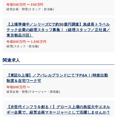
年収500万円 〜 650万円
経営企画・管理(スタッフ・担当級)
【上場準備中／シリーズCで約50億円調達】急成長トラベル
テック企業の経理スタッフ募集！（経理スタッフ／正社員／
東京都品川区）
年収800万円 〜 1,500万円
経理(スタッフ・担当級)
関連求人
【東証G上場】／アパレルブランドにて”FP&A！/時差出勤
制度＆在宅ワーク可
年収800万円 〜
経営企画・管理(マネージャー・課長級)
【次世代インフラを創る！】グロース上場の急拡大中エネル
ギー企業で、経営企画マネージャーとして活躍しませんか？