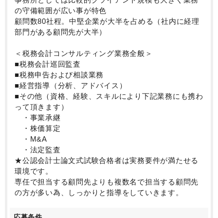
の守備範囲が広い事が特色
顧問数80社程。中堅企業が大半を占める（社内に経理
部門がある顧問先が大半）
＜税務会計コンサルティング業務全般＞
■税務会計巡回監査
■税務申告および相談業務
■経営指導（分析、アドバイス）
■その他（資格、経験、スキルにより下記業務にも携わ
って頂きます）
・事業承継
・株価算定
・M&A
・法定監査
★公認会計士論文式試験合格者は実務要件が満たせる
環境です。
専任で担当する顧問先よりも複数名で担当する顧問先
の方が多い為、しっかりと指導をしていきます。
応募条件