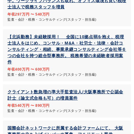
中。ワークライフバランスも取れ、オフィス環境も良い税理
士法人で税務スタッフを増員
年収297万円 〜 540万円
監査・会計・税務・コンサルティング(スタッフ・担当級)
【北浜勤務】未経験採用！ 全国に10拠点弱を抱え、税理
士法人をはじめ、コンサル・M&A・社労士・法律・会計コ
ンサルティング・相続、事業承継コンサルティング会社等６
つの会社を持つ総合型事務所。 税務希望の未経験者採用案
件
年収400万円 〜 600万円
監査・会計・税務・コンサルティング(スタッフ・担当級)
クライアント数急増の準大手監査法人/大阪事務所で公認会
計士（論文式合格も可）の増員案件
年収540万円 〜 890万円
監査・会計・税務・コンサルティング(スタッフ・担当級)
国際会計ネットワークに所属する会計ファームにて、 大阪