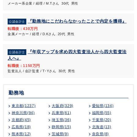
メーカー系企業 / 経理 / M.Tさん 30代 男性
『勤務地にこだわらなかったことで内定を獲得』
公認会計士
転職後：430万円
金属メーカー / 経理 / D.Kさん 20代 男性
『年収アップを求め四大監査法人から四大監査法
公認会計士
人へ』
転職後：1150万円
監査法人 / 会計監査 / T･Yさん 30代 男性
勤務地
東京都(1237)
大阪府(329)
愛知県(134)
神奈川県(94)
兵庫県(61)
福岡県(55)
京都府(45)
埼玉県(36)
千葉県(20)
広島県(18)
静岡県(15)
北海道(13)
熊本県(12)
茨城県(9)
奈良県(8)