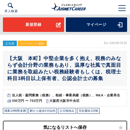
求人検索
新規登録
マイページ
No.SK0087633
正社員
エージェント経由
【大阪 本町】中堅企業を多く抱え、税務のみな
らず会計分野の業務もあり、温厚な社風で真面目
に業務を取組みたい税務経験者もしくは、税理士
科目3科目以上保有者、公認会計士の募集
法人税・顧問業務（税務）、相続・事業承継（税務）、M&A・企業再生
350万円 〜 750万円
大阪府大阪市中央区
残業20時間未満
駅から徒歩5分以内
土日祝休み
完全週休2日制