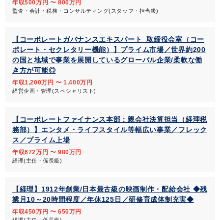
年収500万円 〜 800万円
監査・会計・税務・コンサルティング(スタッフ・担当級)
【コーポレートガバナンスエキスパート_取締役会室（コー
ポレート・セクレタリー機能）】プライム市場／世界約200
の国と地域で事業を展開しているグローバル企業/柔軟な働
き方が可能◎
年収1,200万円 〜 1,400万円
経営企画・管理(スペシャリスト)
【コーポレートファイナンス本部：親会社決算担当（経理税
務部）】エンタメ・ライフスタイル等幅広い事業／フレック
ス／プライム上場
年収672万円 〜 980万円
経理(主任・係長級)
【経理】1912年創業/日本最古級の映画制作・配給会社 ◆残
業月10～20時間程度／年休125日／研修育成体制充実◆
年収450万円 〜 650万円