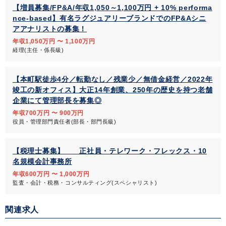
【増員募集/FP&A/年収1,050～1,100万円 + 10% performa
nce-based】有名ラグジュアリーブランドでのFP&Aシニ
アアナリストの募集！
年収1,050万円 〜 1,100万円
経理(主任・係長級)
【本町駅徒歩4分／転勤なし／残業少／無借金経営／2022年
竣工の新オフィス】大正14年創業、250年の歴史を持つ老舗
企業にて管理部長を募集◎
年収700万円 〜 900万円
役員・管理部門責任者(部長・部門長級)
【税理士募集】 正社員・テレワーク・フレックス・10
名規模会計事務所
年収600万円 〜 1,000万円
監査・会計・税務・コンサルティング(スペシャリスト)
関連求人