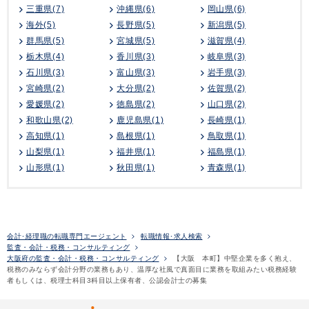
三重県(7)
沖縄県(6)
岡山県(6)
海外(5)
長野県(5)
新潟県(5)
群馬県(5)
宮城県(5)
滋賀県(4)
栃木県(4)
香川県(3)
岐阜県(3)
石川県(3)
富山県(3)
岩手県(3)
宮崎県(2)
大分県(2)
佐賀県(2)
愛媛県(2)
徳島県(2)
山口県(2)
和歌山県(2)
鹿児島県(1)
長崎県(1)
高知県(1)
島根県(1)
鳥取県(1)
山梨県(1)
福井県(1)
福島県(1)
山形県(1)
秋田県(1)
青森県(1)
会計･経理職の転職専門エージェント
転職情報･求人検索
監査・会計・税務・コンサルティング
大阪府の監査・会計・税務・コンサルティング
【大阪 本町】中堅企業を多く抱え、
税務のみならず会計分野の業務もあり、温厚な社風で真面目に業務を取組みたい税務経験
者もしくは、税理士科目3科目以上保有者、公認会計士の募集