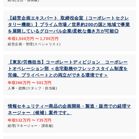
経理(主任・係長級)
【経営企画エキスパート_取締役会室（コーポレートセクレ
タリー機能）】プライム市場／世界約200の国と地域で事業
を展開しているグローバル企業/柔軟な働き方が可能◎
年収1,500万円 〜 1,700万円
経営企画・管理(スペシャリスト)
【東京/労務担当】コーポレートディビジョン コーポレー
トオペレーション部 ＜在宅勤務やフレックスタイム制度を
完備。プライベートとの両立ができる環境です＞
年収366万円 〜 501万円
人事・総務(スタッフ・担当級)
情報セキュリティー商品の企画開発・製造・販売での経理マ
ネージャー（候補）案件です。
年収532万円 〜 735万円
経理(マネージャー・課長級)