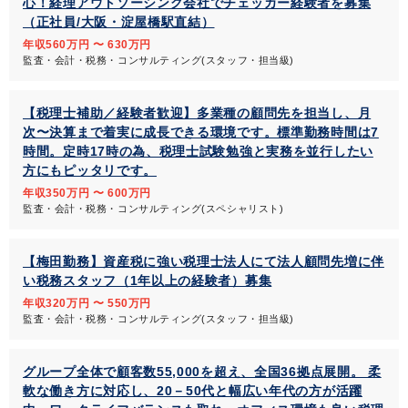
心！経理アウトソーシング会社でチェッカー経験者を募集
（正社員/大阪・淀屋橋駅直結）
年収560万円 〜 630万円
監査・会計・税務・コンサルティング(スタッフ・担当級)
【税理士補助／経験者歓迎】多業種の顧問先を担当し、月
次〜決算まで着実に成長できる環境です。標準勤務時間は7
時間。定時17時の為、税理士試験勉強と実務を並行したい
方にもピッタリです。
年収350万円 〜 600万円
監査・会計・税務・コンサルティング(スペシャリスト)
【梅田勤務】資産税に強い税理士法人にて法人顧問先増に伴
い税務スタッフ（1年以上の経験者）募集
年収320万円 〜 550万円
監査・会計・税務・コンサルティング(スタッフ・担当級)
グループ全体で顧客数55,000を超え、全国36拠点展開。 柔
軟な働き方に対応し、20－50代と幅広い年代の方が活躍