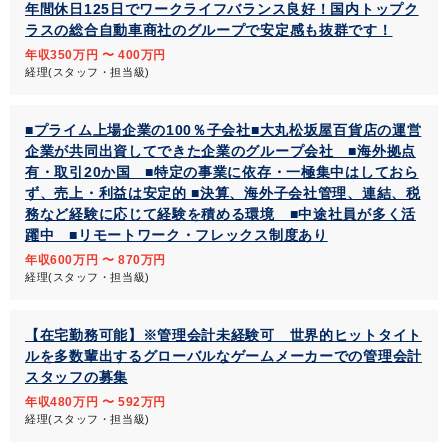
年間休日125日でワークライフバランス良好！国内トップク
ラスの総合自動車商社のグループで安定感も抜群です！
年収350万円 〜 400万円
経理(スタッフ・担当級)
■プライム上場企業の100％子会社■大丸松坂屋百貨店の運営
企業が共同出資してできた企業のグループ会社 ■海外拠点
有・取引20か国 ■特定の事業に依存・一極集中はしておら
ず、売上・利益は安定的 ■決算、海外子会社管理、連結、税
務など経験に応じて経験を積める環境 ■中途社員が多く活
躍中 ■リモートワーク・フレックス制度あり
年収600万円 〜 870万円
経理(スタッフ・担当級)
【在宅勤務可能】※管理会計未経験可 世界的ヒットタイト
ルを多数輩出するグローバルなゲームメーカーでの管理会計
スタッフの募集
年収480万円 〜 592万円
経理(スタッフ・担当級)