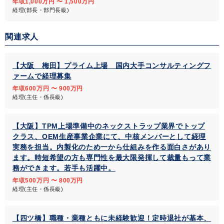
年収1,000万円 〜 1,500万円
経理(部長・部門長級)
関連求人
【大阪 梅田】プライム上場 国内大手コンサルティングフ
ァームで経理募集
年収600万円 〜 900万円
経理(主任・係長級)
【大阪】TPM上場準備中のネックストラップ業界でトップ
クラス、OEM生産事業企業にて、中核メンバーとして経理
実務を担当。内製化のため一から仕組みを作る面白さがあり
ます。時短希望の方も専門性を最大限発揮して裁量もって業
務ができます。若手も活躍中。
年収500万円 〜 800万円
経理(主任・係長級)
【四ツ橋】職種・業種ともに未経験歓迎！定時退社が基本、