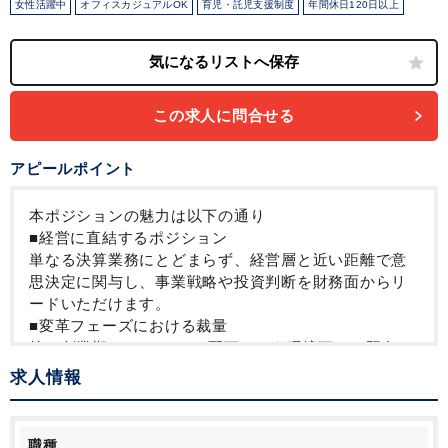
女性活躍中
オフィスカジュアルOK
育児・託児支援制度
年間休日120日以上
この求人に問合せる
アピールポイント
本ポジションの魅力は以下の通り
■経営に直結するポジション
単なる決算業務にとどまらず、経営層と近い距離で意
思決定に関与し、事業戦略や投資判断を財務面からリ
ードいただけます。
■変革フェーズにおける裁量
第二創業期・PEファンド配下という環境下で、既存の
仕組みに捉われず、財務経理体制の構築や業務改革
求人情報
（BPR）を主導いただけます。
■Exitを見据えた経験
Exitを見据えたガバナンス強化・体制整備に関与でき
職種