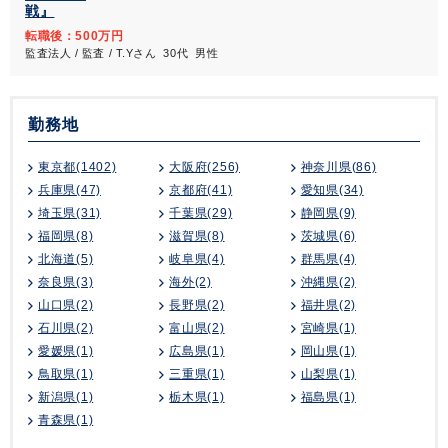
戦』
転職後：500万円
監査法人 / 監査 / T.Yさん 30代 男性
勤務地
東京都(1402)
大阪府(256)
神奈川県(86)
兵庫県(47)
京都府(41)
愛知県(34)
埼玉県(31)
千葉県(29)
静岡県(9)
福岡県(8)
滋賀県(8)
茨城県(6)
北海道(5)
岐阜県(4)
群馬県(4)
奈良県(3)
海外(2)
沖縄県(2)
山口県(2)
長野県(2)
福井県(2)
石川県(2)
富山県(2)
宮崎県(1)
愛媛県(1)
広島県(1)
岡山県(1)
鳥取県(1)
三重県(1)
山梨県(1)
新潟県(1)
栃木県(1)
福島県(1)
青森県(1)