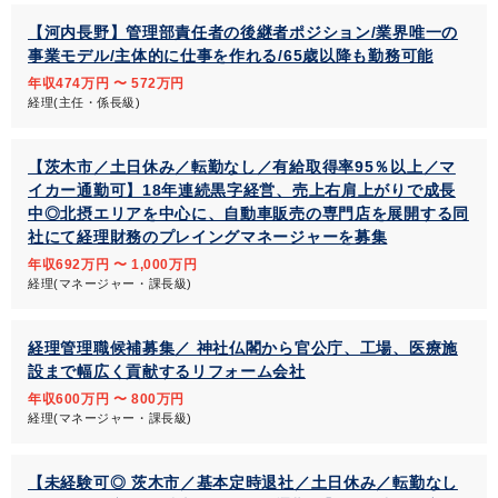
【河内長野】管理部責任者の後継者ポジション/業界唯一の
事業モデル/主体的に仕事を作れる/65歳以降も勤務可能
年収474万円 〜 572万円
経理(主任・係長級)
【茨木市／土日休み／転勤なし／有給取得率95％以上／マ
イカー通勤可】18年連続黒字経営、売上右肩上がりで成長
中◎北摂エリアを中心に、自動車販売の専門店を展開する同
社にて経理財務のプレイングマネージャーを募集
年収692万円 〜 1,000万円
経理(マネージャー・課長級)
経理管理職候補募集／ 神社仏閣から官公庁、工場、医療施
設まで幅広く貢献するリフォーム会社
年収600万円 〜 800万円
経理(マネージャー・課長級)
【未経験可◎ 茨木市／基本定時退社／土日休み／転勤なし