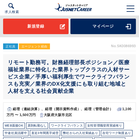
求人検索
新規登録
マイページ
No.SK0086993
正社員
エージェント経由
リモート勤務可。財務経理部長ポジション／医療
福祉業界に特化した業界トップクラスの人材サー
ビス企業／手厚い福利厚生でワークライフバラン
スも充実／業界のDX化支援にも取り組む地域と
人材を支える社会貢献企業
経理（連結決算）、経理（開示資料作成）、経理（管理会計）
1,100
万円 〜 1,500万円
大阪府大阪市北区
WEB面接OK
原則転勤なし
ワークライフバランス
女性管理職登用実績有り
中途社員活躍中
直近3年間黒字経営
弊社からの入社実績あり
在宅ワーク制度あり