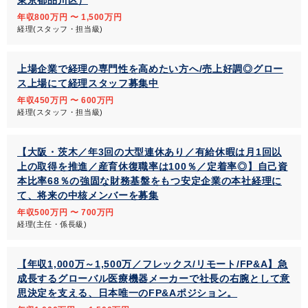
東京都品川区）
年収800万円 〜 1,500万円
経理(スタッフ・担当級)
上場企業で経理の専門性を高めたい方へ/売上好調◎グロー
ス上場にて経理スタッフ募集中
年収450万円 〜 600万円
経理(スタッフ・担当級)
【大阪・茨木／年3回の大型連休あり／有給休暇は月1回以
上の取得を推進／産育休復職率は100％／定着率◎】自己資
本比率68％の強固な財務基盤をもつ安定企業の本社経理に
て、将来の中核メンバーを募集
年収500万円 〜 700万円
経理(主任・係長級)
【年収1,000万～1,500万／フレックス/リモート/FP&A】急
成長するグローバル医療機器メーカーで社長の右腕として意
思決定を支える、日本唯一のFP&Aポジション。