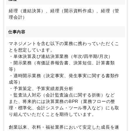
る可能性があり、キャリアとして希少性の高い経験を
積むことができます。
経理（連結決算）、経理（開示資料作成）、経理（管
■柔軟な働き方
理会計）
週2日在宅・週3日出社のハイブリッド勤務が可能であ
り、パフォーマンスを最大化できる柔軟な働き方を実
仕事内容
現できます。
集中して業務に取り組むリモート環境と、経営層や事
マネジメントを含む以下の業務に携わっていただくこ
業部門と密に連携する出社のバランスを取りながら、
とを想定しています。
効率的かつ質の高いアウトプットが求められる環境で
・単体決算及び連結決算業務（年次/四半期/月次）
す。
・開示業務（有価証券報告書、決算短信、計算書類
等）
・適時開示業務（決定事実、発生事実に関する書類作
成等）
・予算策定、予算実績差異分析
・監査法人対応（会計監査論点に関する折衝）など
また、将来的には決算業務のBPR（業務フローの整
理・標準化、会計システム・ツール導入など）にも取
り組んでいただくことを期待しています。
創業以来、衣料・福祉業界において安定した成長を遂