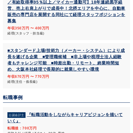
／有給取得率95％以上／マイカー通勤可】18年連続黒字経
営、売上右肩上がりで成長中！北摂エリアを中心に、自動車
販売の専門店を展開する同社にて経理スタッフポジションを
募集
年収350万円 〜 400万円
経理(スタッフ・担当級)
■スタンダード上場/技術力（メーカー・システム）により成
長を遂げる企業 ■管理職候補 ■非上場や税理士法人経験
者もチャレンジ可能 ■時差出勤・リモート、終業時間短
め、大阪本社経理で長期的に就業しやすい環境
年収670万円 〜 770万円
経理(主任・係長級)
転職事例
『転職活動をしながらキャリアビジョンを描いて
公認会計士
いく』
転職後：700万円