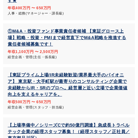
す★
年収400万円 〜 650万円
人事・総務(マネージャー・課長級)
①M&A・投資ファンド事業責任者候補 【東証グロース上
場】戦略・投資・PMIまで経営直下でM&A戦略を推進する
責任者候補募集です！
年収1,100万円 〜 2,500万円
経営企画・管理(主任・係長級)
【東証プライム上場/IR未経験歓迎/業界最大手のパイオニ
ア】 東京駅・大手町駅が最寄りのコンサルティング企業で
未経験からIR・SRのプロへ。経営層と近い立場で企業価値
向上を支えるキャリアを。
年収500万円 〜 650万円
経営企画・管理(スタッフ・担当級)
【上場準備中／シリーズCで約50億円調達】急成長トラベル
テック企業の経理スタッフ募集！（経理スタッフ／正社員／