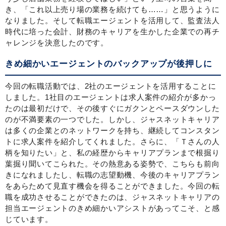
き、「これ以上売り場の業務を続けても……」と思うように
なりました。そして転職エージェントを活用して、監査法人
時代に培った会計、財務のキャリアを生かした企業での再チ
ャレンジを決意したのです。
きめ細かいエージェントのバックアップが後押しに
今回の転職活動では、2社のエージェントを活用することに
しました。1社目のエージェントは求人案件の紹介が多かっ
たのは最初だけで、その後すぐにガクンとペースダウンした
のが不満要素の一つでした。しかし、ジャスネットキャリア
は多くの企業とのネットワークを持ち、継続してコンスタン
トに求人案件を紹介してくれました。さらに、「Ｔさんの人
柄を知りたい」と、私の経歴からキャリアプランまで根掘り
葉掘り聞いてこられた。その熱意ある姿勢で、こちらも前向
きになれましたし、転職の志望動機、今後のキャリアプラン
をあらためて見直す機会を得ることができました。今回の転
職を成功させることができたのは、ジャスネットキャリアの
担当エージェントのきめ細かいアシストがあってこそ、と感
じています。