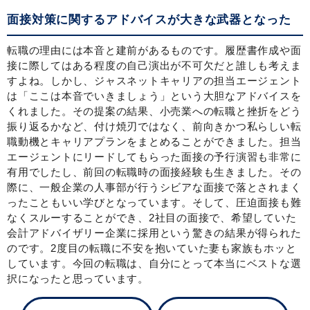
面接対策に関するアドバイスが大きな武器となった
転職の理由には本音と建前があるものです。履歴書作成や面
接に際してはある程度の自己演出が不可欠だと誰しも考えま
すよね。しかし、ジャスネットキャリアの担当エージェント
は「ここは本音でいきましょう」という大胆なアドバイスを
くれました。その提案の結果、小売業への転職と挫折をどう
振り返るかなど、付け焼刃ではなく、前向きかつ私らしい転
職動機とキャリアプランをまとめることができました。担当
エージェントにリードしてもらった面接の予行演習も非常に
有用でしたし、前回の転職時の面接経験も生きました。その
際に、一般企業の人事部が行うシビアな面接で落とされまく
ったこともいい学びとなっています。そして、圧迫面接も難
なくスルーすることができ、2社目の面接で、希望していた
会計アドバイザリー企業に採用という驚きの結果が得られた
のです。2度目の転職に不安を抱いていた妻も家族もホッと
しています。今回の転職は、自分にとって本当にベストな選
択になったと思っています。