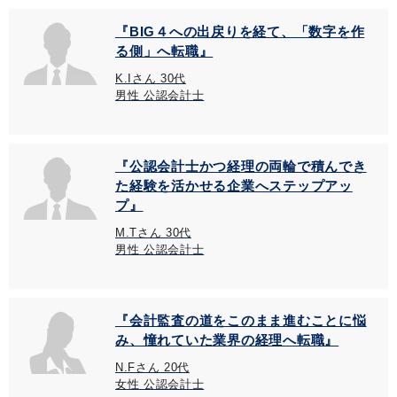
『BIG４への出戻りを経て、「数字を作
る側」へ転職』
K.Iさん 30代
男性 公認会計士
『公認会計士かつ経理の両輪で積んでき
た経験を活かせる企業へステップアッ
プ』
M.Tさん 30代
男性 公認会計士
『会計監査の道をこのまま進むことに悩
み、憧れていた業界の経理へ転職』
N.Fさん 20代
女性 公認会計士