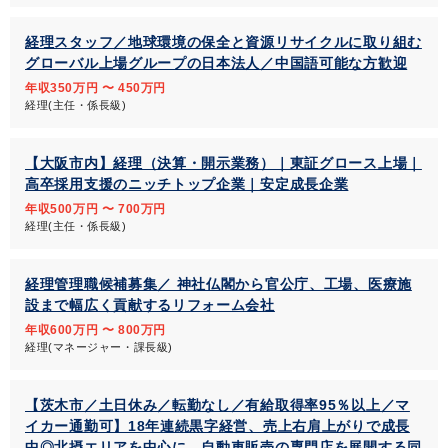
経理スタッフ／地球環境の保全と資源リサイクルに取り組む
グローバル上場グループの日本法人／中国語可能な方歓迎
年収350万円 〜 450万円
経理(主任・係長級)
【大阪市内】経理（決算・開示業務）｜東証グロース上場｜
高卒採用支援のニッチトップ企業｜安定成長企業
年収500万円 〜 700万円
経理(主任・係長級)
経理管理職候補募集／ 神社仏閣から官公庁、工場、医療施
設まで幅広く貢献するリフォーム会社
年収600万円 〜 800万円
経理(マネージャー・課長級)
【茨木市／土日休み／転勤なし／有給取得率95％以上／マ
イカー通勤可】18年連続黒字経営、売上右肩上がりで成長
中◎北摂エリアを中心に、自動車販売の専門店を展開する同