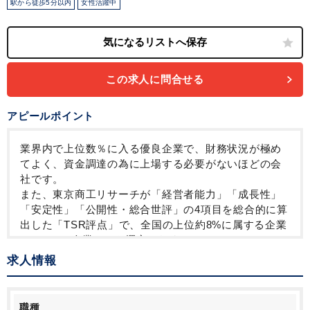
駅から徒歩5分以内
女性活躍中
この求人に問合せる
アピールポイント
業界内で上位数％に入る優良企業で、財務状況が極め
てよく、資金調達の為に上場する必要がないほどの会
社です。
また、東京商工リサーチが「経営者能力」「成長性」
「安定性」「公開性・総合世評」の4項目を総合的に算
出した「TSR評点」で、全国の上位約8%に属する企業
（Aランク企業）にも選定されました。
求人情報
企画・設計・施工を行い、運用・管理、投資提案まで
自社一貫体制を築いており、社内で様々なプロフェッ
ショナルが活躍。
職種