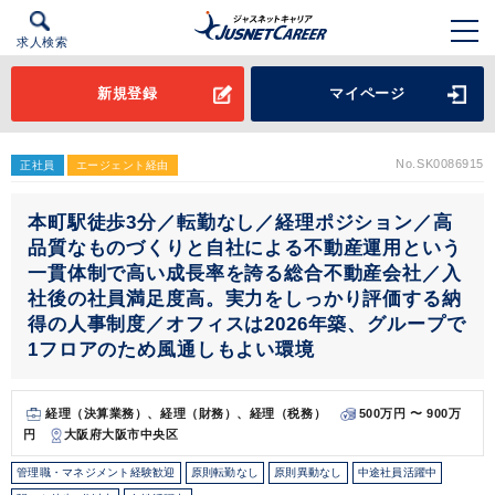
求人検索
新規登録
マイページ
No.SK0086915
正社員
エージェント経由
本町駅徒歩3分／転勤なし／経理ポジション／高
品質なものづくりと自社による不動産運用という
一貫体制で高い成長率を誇る総合不動産会社／入
社後の社員満足度高。実力をしっかり評価する納
得の人事制度／オフィスは2026年築、グループで
1フロアのため風通しもよい環境
経理（決算業務）、経理（財務）、経理（税務）
500万円 〜 900万
円
大阪府大阪市中央区
管理職・マネジメント経験歓迎
原則転勤なし
原則異動なし
中途社員活躍中