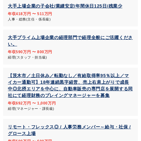
大手上場企業の子会社/業績安定/年間休日125日/残業少
年収418万円 〜 511万円
人事・総務(主任・係長級)
大手プライム上場企業の経理部門で経理全般にご活躍くださ
い。
年収590万円 〜 800万円
経理(スタッフ・担当級)
【茨木市／土日休み／転勤なし／有給取得率95％以上／マ
イカー通勤可】18年連続黒字経営、売上右肩上がりで成長
中◎北摂エリアを中心に、自動車販売の専門店を展開する同
社にて経理財務のプレイングマネージャーを募集
年収692万円 〜 1,000万円
経理(マネージャー・課長級)
リモート・フレックス◎ / 人事労務メンバー～給与・社保 /
グロース上場