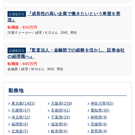
『成長性の高い企業で働きたいという希望を実
公認会計士
現』
転職後：650万円
洋菓子メーカー / 経理 / K.Oさん 30代 男性
『監査法人・金融部での経験を活かし、証券会社
公認会計士
の経理職へ』
転職後：800万円
金融業 / 経理 / M.Nさん 30代 男性
勤務地
東京都(1405)
大阪府(258)
神奈川県(85)
兵庫県(47)
京都府(41)
愛知県(34)
埼玉県(31)
千葉県(29)
静岡県(9)
福岡県(8)
滋賀県(8)
茨城県(6)
北海道(5)
岐阜県(4)
群馬県(4)