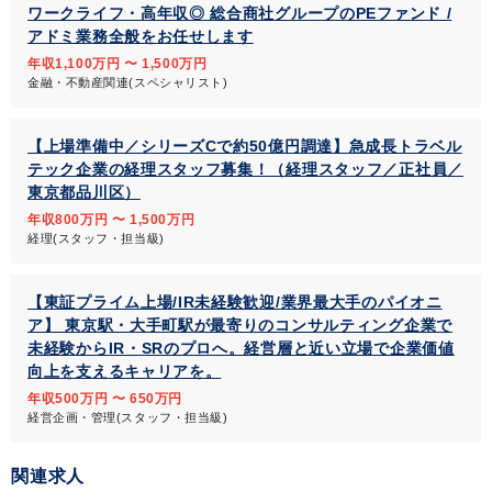
ワークライフ・高年収◎ 総合商社グループのPEファンド /
アドミ業務全般をお任せします
年収1,100万円 〜 1,500万円
金融・不動産関連(スペシャリスト)
【上場準備中／シリーズCで約50億円調達】急成長トラベル
テック企業の経理スタッフ募集！（経理スタッフ／正社員／
東京都品川区）
年収800万円 〜 1,500万円
経理(スタッフ・担当級)
【東証プライム上場/IR未経験歓迎/業界最大手のパイオニ
ア】 東京駅・大手町駅が最寄りのコンサルティング企業で
未経験からIR・SRのプロへ。経営層と近い立場で企業価値
向上を支えるキャリアを。
年収500万円 〜 650万円
経営企画・管理(スタッフ・担当級)
関連求人