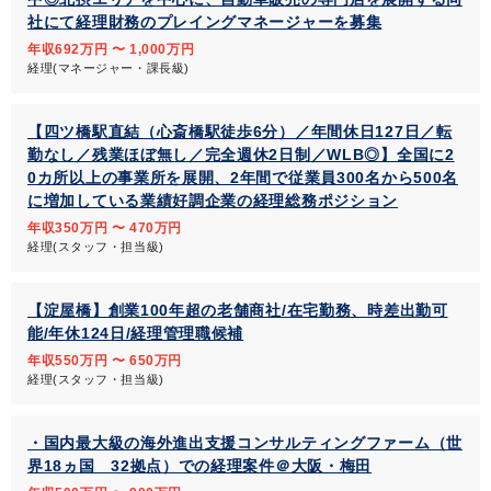
社にて経理財務のプレイングマネージャーを募集
年収692万円 〜 1,000万円
経理(マネージャー・課長級)
【四ツ橋駅直結（心斎橋駅徒歩6分）／年間休日127日／転
勤なし／残業ほぼ無し／完全週休2日制／WLB◎】全国に2
0カ所以上の事業所を展開、2年間で従業員300名から500名
に増加している業績好調企業の経理総務ポジション
年収350万円 〜 470万円
経理(スタッフ・担当級)
【淀屋橋】創業100年超の老舗商社/在宅勤務、時差出勤可
能/年休124日/経理管理職候補
年収550万円 〜 650万円
経理(スタッフ・担当級)
・国内最大級の海外進出支援コンサルティングファーム（世
界18ヵ国 32拠点）での経理案件＠大阪・梅田