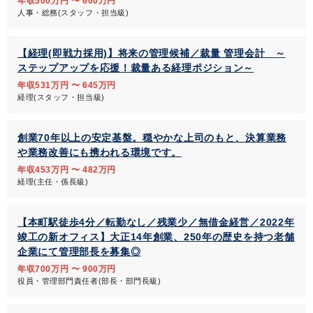
年収500万円 〜 600万円
人事・総務(スタッフ・担当級)
【経理(即戦力採用)】将来の管理候補／裁量 管理会計 ～
ステップアップを応援！裁量ある経理ポジション～
年収531万円 〜 645万円
経理(スタッフ・担当級)
創業70年以上の安定基盤。穏やかな上司のもと、決算業務
や業務改善にも携われる環境です。
年収453万円 〜 482万円
経理(主任・係長級)
【本町駅徒歩4分／転勤なし／残業少／無借金経営／2022年
竣工の新オフィス】大正14年創業、250年の歴史を持つ老舗
企業にて管理部長を募集◎
年収700万円 〜 900万円
役員・管理部門責任者(部長・部門長級)