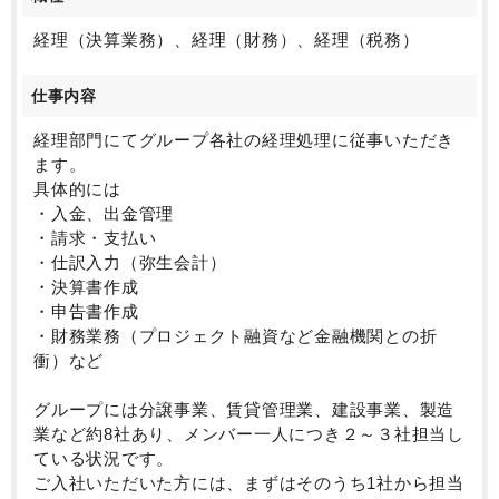
現実な財務戦略を推進するも、業績は大きく成長を続
けています。
経理（決算業務）、経理（財務）、経理（税務）
本ポジションの方には、経理業務に関して経験スキル
仕事内容
に応じてお任せする業務は検討しますが、ゆくゆくは
成長過程の会計部門の仕組みづくりや組織づくりにも
経理部門にてグループ各社の経理処理に従事いただき
携わっていただきたいと考えております。
ます。
具体的には
経営陣も40代が中心と若く、社内もどんどん変化を受
・入金、出金管理
け入れ成長している会社です。
・請求・支払い
既成概念にとらわれず、良いと思ったことをどんどん
・仕訳入力（弥生会計）
取り入れて会社の成長に貢献いただくとともに、ご自
・決算書作成
身の成長も実感いただけるポジションになります。
・申告書作成
・財務業務（プロジェクト融資など金融機関との折
衝）など
グループには分譲事業、賃貸管理業、建設事業、製造
業など約8社あり、メンバー一人につき２～３社担当し
ている状況です。
ご入社いただいた方には、まずはそのうち1社から担当