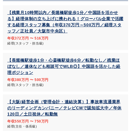
【残業月10時間以内／長堀橋駅徒歩1分／中国語を活かせ
る】経理体制の立ち上げに携われる！グローバル企業で活躍
する経理スタッフ募集（年収370万円～500万円／経理スタ
ッフ／正社員／大阪市中央区）
年収372万円 〜 516万円
経理(スタッフ・担当級)
【長堀橋駅徒歩1分・心斎橋駅徒歩6分／転勤なし／残業ほ
ぼなし／連休なども相談可でWLB◎】中国語を活かした経
理ポジション
年収380万円 〜 500万円
経理(スタッフ・担当級)
【大阪/経営企画（管理会計・連結決算）】事故車流通業界
のリーディングカンパニー／テレビCMで認知拡大中／年休
120日／土日祝休／転勤無
年収550万円 〜 750万円
経理(主任・係長級)