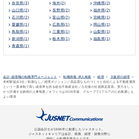
奈良県(3)
海外(2)
沖縄県(2)
山口県(2)
長野県(2)
福井県(2)
石川県(2)
富山県(2)
宮崎県(1)
愛媛県(1)
広島県(1)
岡山県(1)
鳥取県(1)
三重県(1)
山梨県(1)
新潟県(1)
栃木県(1)
福島県(1)
青森県(1)
会計･経理職の転職専門エージェント
転職情報･求人検索
経理
大阪府の経理
本町駅徒歩3分／転勤なし／経理ポジション／高品質なものづくりと自社による不動産運用
という一貫体制で高い成長率を誇る総合不動産会社／入社後の社員満足度高。実力をしっ
かり評価する納得の人事制度／オフィスは2026年築、グループで1フロアのため風通しも
よい環境
公認会計士が1996年に創業したジャスネット。
ジャスネットキャリアは会計、税務、経理・財務分野に
特化した転職支援サイトです。