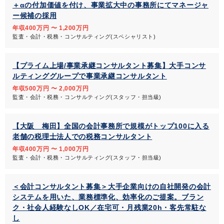
＋αの付加価値を付け、事業拡大中の事務所にてマネージャ
ー候補の採用
年収400万円 〜 1,200万円
監査・会計・税務・コンサルティング(スペシャリスト)
【プライム上場/事業承継コンサルタント募集】大手コンサ
ルティンググループで事業承継コンサルタント
年収500万円 〜 2,000万円
監査・会計・税務・コンサルティング(スタッフ・担当級)
【大阪 梅田】全国の会計事務所で規模がトップ100に入る
老舗の税理士法人での税務コンサルタント
年収400万円 〜 1,000万円
監査・会計・税務・コンサルティング(スタッフ・担当級)
＜会計コンサルタント募集＞大手企業向けの自社開発の会計
システムを用いた、業務標準化、効率化のご提案。ブラン
ク・社会人経験なしOK／在宅可・月残業20h・客先常駐な
し