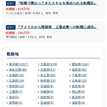
『前職で携わってきたスキルを深められる転職先』
税理士
転職後：630万円
アパレル会社 / 経理 / K.Mさん 30代 男性
『アメリカから帰国後、上場企業への転職に成功』
税理士
転職後：390万円
専門商社 / 経理 / T.Eさん 20代 男性
勤務地
東京都(1237)
大阪府(329)
愛知県(134)
神奈川県(94)
兵庫県(61)
福岡県(55)
京都府(45)
埼玉県(36)
千葉県(20)
広島県(18)
静岡県(15)
北海道(13)
熊本県(12)
茨城県(9)
奈良県(8)
三重県(7)
沖縄県(6)
岡山県(6)
海外(5)
長野県(5)
新潟県(5)
群馬県(5)
宮城県(5)
滋賀県(4)