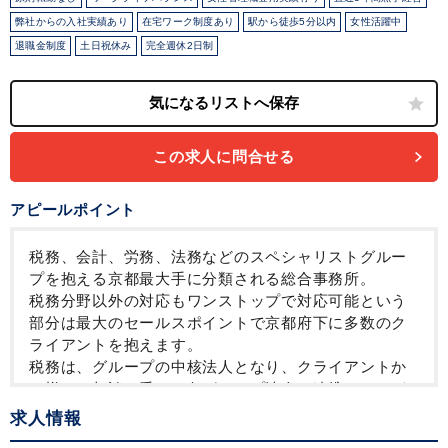
弊社からの入社実績あり
在宅ワーク制度あり
駅から徒歩5分以内
女性活躍中
退職金制度
土日祝休み
完全週休2日制
この求人に問合せる
アピールポイント
税務、会計、労務、法務などのスペシャリストグルー
プを抱える京都最大手に分類される総合事務所。
税務分野以外の対応もワンストップで対応可能という
部分は最大のセールスポイントで京都府下に多数のク
ライアントを抱えます。
税務は、グループの中核法人となり、クライアントか
ら様々な相談を受け、各グループ法人と連携をしなが
ら仕事ができ、
求人情報
知識も深める事が出来ます。研修制度も充実していま