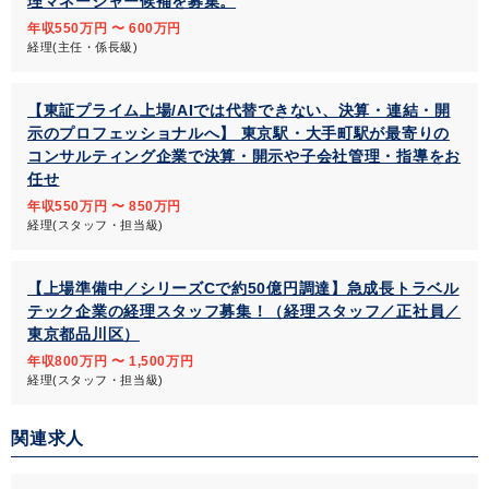
理マネージャー候補を募集。
年収550万円 〜 600万円
経理(主任・係長級)
【東証プライム上場/AIでは代替できない、決算・連結・開
示のプロフェッショナルへ】 東京駅・大手町駅が最寄りの
コンサルティング企業で決算・開示や子会社管理・指導をお
任せ
年収550万円 〜 850万円
経理(スタッフ・担当級)
【上場準備中／シリーズCで約50億円調達】急成長トラベル
テック企業の経理スタッフ募集！（経理スタッフ／正社員／
東京都品川区）
年収800万円 〜 1,500万円
経理(スタッフ・担当級)
関連求人