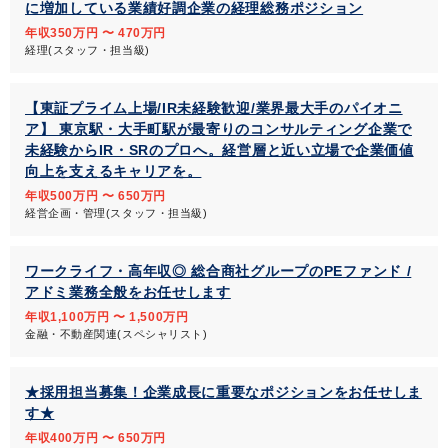
に増加している業績好調企業の経理総務ポジション
年収350万円 〜 470万円
経理(スタッフ・担当級)
【東証プライム上場/IR未経験歓迎/業界最大手のパイオニ
ア】 東京駅・大手町駅が最寄りのコンサルティング企業で
未経験からIR・SRのプロへ。経営層と近い立場で企業価値
向上を支えるキャリアを。
年収500万円 〜 650万円
経営企画・管理(スタッフ・担当級)
ワークライフ・高年収◎ 総合商社グループのPEファンド /
アドミ業務全般をお任せします
年収1,100万円 〜 1,500万円
金融・不動産関連(スペシャリスト)
★採用担当募集！企業成長に重要なポジションをお任せしま
す★
年収400万円 〜 650万円