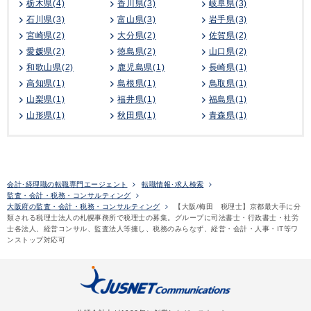
栃木県(4)
香川県(3)
岐阜県(3)
石川県(3)
富山県(3)
岩手県(3)
宮崎県(2)
大分県(2)
佐賀県(2)
愛媛県(2)
徳島県(2)
山口県(2)
和歌山県(2)
鹿児島県(1)
長崎県(1)
高知県(1)
島根県(1)
鳥取県(1)
山梨県(1)
福井県(1)
福島県(1)
山形県(1)
秋田県(1)
青森県(1)
会計･経理職の転職専門エージェント
転職情報･求人検索
監査・会計・税務・コンサルティング
大阪府の監査・会計・税務・コンサルティング
【大阪/梅田 税理士】京都最大手に分
類される税理士法人の札幌事務所で税理士の募集。グループに司法書士・行政書士・社労
士各法人、経営コンサル、監査法人等擁し、税務のみらなず、経営・会計・人事・IT等ワ
ンストップ対応可