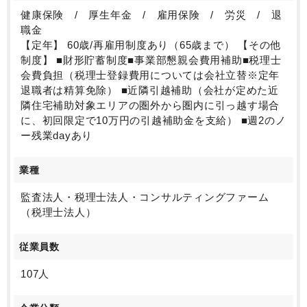
健康保険 / 厚生年金 / 雇用保険 / 労災 / 退
職金
【定年】 60歳/再雇用制度あり（65歳まで） 【その他
制度】 ■財形貯蓄制度■事業部懇親会費用補助■税理士
会費負担（税理士登録費用については会社立替※定年
退職者は精算免除） ■近隣引越補助（会社が定めた近
隣住宅補助対象エリアの圏外から圏内に引っ越す場合
に、初回限定で10万円の引越補助金を支給） ■週2のノ
ー残業dayあり
業種
監査法人・税理士法人・コンサルティングファーム
（税理士法人）
従業員数
107人