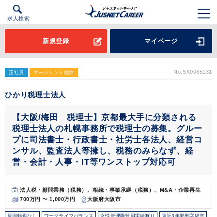
求人検索
新規登録
マイページ
No.SK0085131
正社員
エージェント経由
ひかり税理士法人
【大阪/梅田 税理士】京都最大手に分類される
税理士法人の札幌事務所で税理士の募集。グルー
プに司法書士・行政書士・社労士各法人、経営コ
ンサル、監査法人等擁し、税務のみらなず、経
営・会計・人事・IT等ワンストップ対応可
法人税・顧問業務（税務）、相続・事業承継（税務）、M&A・企業再生
700万円 〜 1,000万円
大阪府大阪市
原則転勤なし
ワークライフバランス
女性管理職登用実績有り
直近3年間黒字経営