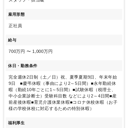
雇用形態
正社員
給与
700万円 〜 1,000万円
休日・勤務条件
完全週休2日制（土／日）祝、夏季夏期9日、年末年始
9日 ■慶弔休暇（事由により2～5日間）■永年勤続休
暇（勤続10年ごとに1～5日間）■試験休暇（税理士、
中小企業診断士）受験科目数 などにより2～4日間■産
前産後休暇■育児介護休業休暇■コロナ休校休暇（お子
様の学校休校に対応するための特別休暇）
福利厚生