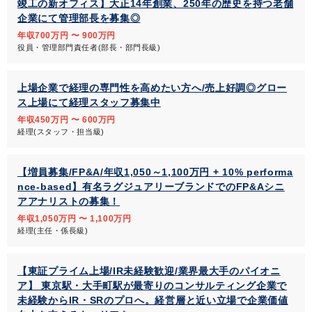
竣工の新オフィス】大正14年創業、250年の歴史を持つ老舗
企業にて管理部長を募集◎
年収700万円 〜 900万円
役員・管理部門責任者(部長・部門長級)
上場企業で経理の専門性を高めたい方へ/売上好調◎グロー
ス上場にて経理スタッフ募集中
年収450万円 〜 600万円
経理(スタッフ・担当級)
【増員募集/FP&A/年収1,050～1,100万円 + 10% performa
nce-based】有名ラグジュアリーブランドでのFP&Aシニ
アアナリストの募集！
年収1,050万円 〜 1,100万円
経理(主任・係長級)
【東証プライム上場/IR未経験歓迎/業界最大手のパイオニ
ア】 東京駅・大手町駅が最寄りのコンサルティング企業で
未経験からIR・SRのプロへ。経営層と近い立場で企業価値