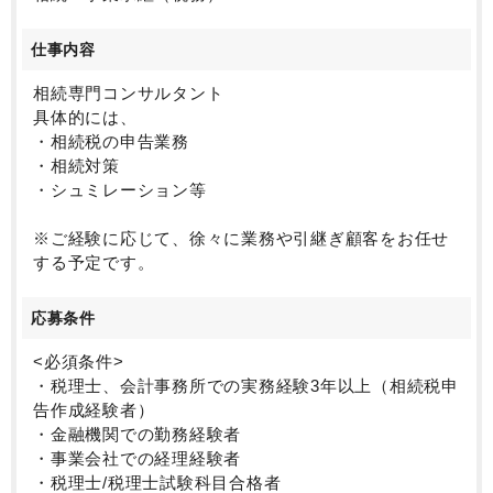
います。
お客さまの規模は売上高3億円～50億円規模の中小企業
仕事内容
で、製造業、建設業、医療といった業界に強みを持っ
ています。
相続専門コンサルタント
具体的には、
・相続税の申告業務
・相続対策
・シュミレーション等
※ご経験に応じて、徐々に業務や引継ぎ顧客をお任せ
する予定です。
応募条件
<必須条件>
・税理士、会計事務所での実務経験3年以上（相続税申
告作成経験者）
・金融機関での勤務経験者
・事業会社での経理経験者
・税理士/税理士試験科目合格者