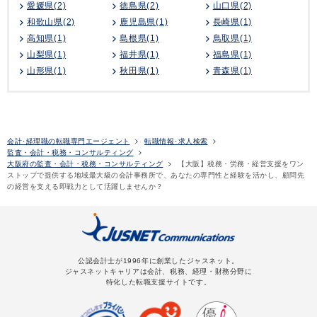
愛媛県(2)
徳島県(2)
山口県(2)
和歌山県(2)
鹿児島県(1)
長崎県(1)
高知県(1)
島根県(1)
鳥取県(1)
山梨県(1)
福井県(1)
福島県(1)
山形県(1)
秋田県(1)
青森県(1)
会計･経理職の転職専門エージェント
転職情報･求人検索
監査・会計・税務・コンサルティング
大阪府の監査・会計・税務・コンサルティング
【大阪】税務・労務・経営支援をワン
ストップで提供する地域最大級の会計事務所で、あなたの専門性と経験を活かし、顧問先
の経営を支える即戦力として活躍しませんか？
公認会計士が1996年に創業したジャスネット。
ジャスネットキャリアは会計、税務、経理・財務分野に
特化した転職支援サイトです。