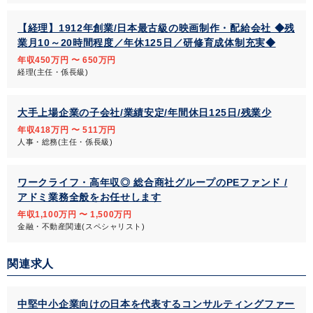
【経理】1912年創業/日本最古級の映画制作・配給会社 ◆残
業月10～20時間程度／年休125日／研修育成体制充実◆
年収450万円 〜 650万円
経理(主任・係長級)
大手上場企業の子会社/業績安定/年間休日125日/残業少
年収418万円 〜 511万円
人事・総務(主任・係長級)
ワークライフ・高年収◎ 総合商社グループのPEファンド /
アドミ業務全般をお任せします
年収1,100万円 〜 1,500万円
金融・不動産関連(スペシャリスト)
関連求人
中堅中小企業向けの日本を代表するコンサルティングファー