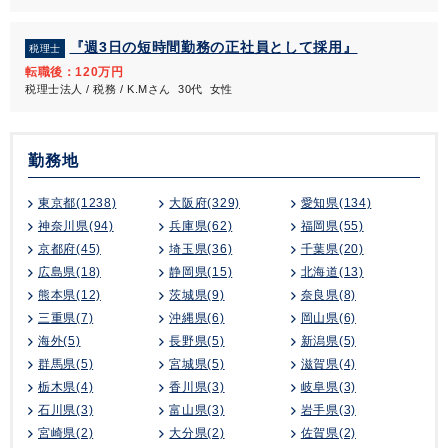
『週3日の短時間勤務の正社員として採用』
税理士
転職後：120万円
税理士法人 / 税務 / K.Mさん 30代 女性
勤務地
東京都(1238)
大阪府(329)
愛知県(134)
神奈川県(94)
兵庫県(62)
福岡県(55)
京都府(45)
埼玉県(36)
千葉県(20)
広島県(18)
静岡県(15)
北海道(13)
熊本県(12)
茨城県(9)
奈良県(8)
三重県(7)
沖縄県(6)
岡山県(6)
海外(5)
長野県(5)
新潟県(5)
群馬県(5)
宮城県(5)
滋賀県(4)
栃木県(4)
香川県(3)
岐阜県(3)
石川県(3)
富山県(3)
岩手県(3)
宮崎県(2)
大分県(2)
佐賀県(2)