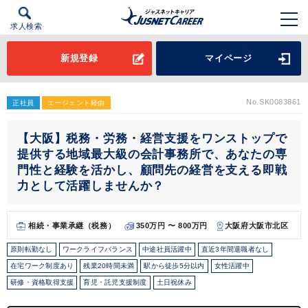
求人検索
新規登録
マイページ
No.SK0083861
正社員
エージェント経由
【大阪】税務・労務・経営支援をワンストップで
提供する地域最大級の会計事務所で、あなたの専
門性と経験を活かし、顧問先の経営を支える即戦
力として活躍しませんか？
相続・事業承継（税務）
350万円 〜 800万円
大阪府大阪市北区
原則転勤なし
ワークライフバランス
中途社員活躍中
直近3年間退職者なし
在宅ワーク制度あり
残業20時間未満
駅から徒歩5分以内
女性活躍中
研修・資格取得支援
育児・託児支援制度
土日祝休み