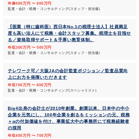
年俸400万円 〜 600万円
監査・会計・税務・コンサルティング(スタッフ・担当級)
【医業（特に歯科医）西日本No.1の税理士法人】社員満足
度も高い法人にて税務・会計スタッフ募集。税理士を目指せ
る／資格取得サポート＆手厚い教育体制。
年収300万円 〜 500万円
監査・会計・税務・コンサルティング(スタッフ・担当級)
テレワーク可／大阪JAの会計監査ポジション／監査品質向
上にお力を発揮いただきます
年収700万円 〜 800万円
監査・会計・税務・コンサルティング(スペシャリスト)
Big4出身の会計士が2010年創業。創業以来、日本中の中小
企業を元気にし、100年企業を創るをミッションの元、税務
＋αの付加価値を付け、事業拡大中の事務所にて税務経験者
の採用
年収400万円 〜 700万円