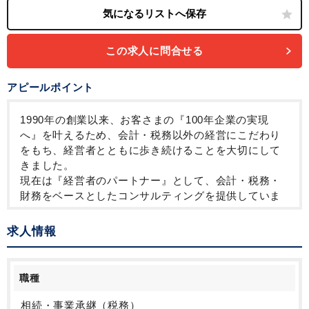
この求人に問合せる
アピールポイント
1990年の創業以来、お客さまの『100年企業の実現
へ』を叶えるため、会計・税務以外の経営にこだわり
をもち、経営者とともに歩き続けることを大切にして
きました。
現在は『経営者のパートナー』として、会計・税務・
財務をベースとしたコンサルティングを提供していま
す。
会社の未来を見据えた経営者が考える『アクションプ
求人情報
ラン』と、その結果である『月次試算表』を照らし合
わせながら、『これから何をすべきなのか』を共に考
える税理士の枠を超えた集団です。
職種
スタッフ全員がファンクション（各業務）の専門性・
知識量を日々高め、お客さまを多面的にサポートして
相続・事業承継（税務）