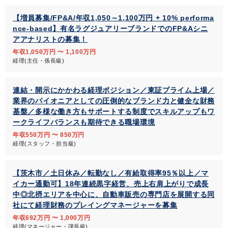
【増員募集/FP&A/年収1,050～1,100万円 + 10% performa
nce-based】有名ラグジュアリーブランドでのFP&Aシニ
アアナリストの募集！
年収1,050万円 〜 1,100万円
経理(主任・係長級)
連結・開示にかかわる経理ポジション／東証プライム上場／
業界のパイオニアとしての圧倒的なブランド力と健全な財務
基盤／多様な働き方もサポートする制度でスキルアップもワ
ークライフバランスも期待できる職場環境
年収550万円 〜 850万円
経理(スタッフ・担当級)
【茨木市／土日休み／転勤なし／有給取得率95％以上／マ
イカー通勤可】18年連続黒字経営、売上右肩上がりで成長
中◎北摂エリアを中心に、自動車販売の専門店を展開する同
社にて経理財務のプレイングマネージャーを募集
年収692万円 〜 1,000万円
経理(マネージャー・課長級)