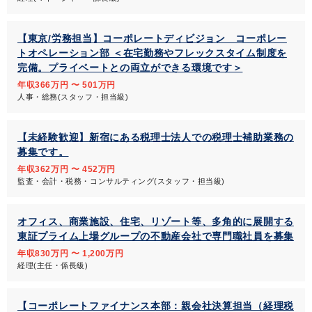
【東京/労務担当】コーポレートディビジョン コーポレー
トオペレーション部 ＜在宅勤務やフレックスタイム制度を
完備。プライベートとの両立ができる環境です＞
年収366万円 〜 501万円
人事・総務(スタッフ・担当級)
【未経験歓迎】新宿にある税理士法人での税理士補助業務の
募集です。
年収362万円 〜 452万円
監査・会計・税務・コンサルティング(スタッフ・担当級)
オフィス、商業施設、住宅、リゾート等、多角的に展開する
東証プライム上場グループの不動産会社で専門職社員を募集
年収830万円 〜 1,200万円
経理(主任・係長級)
【コーポレートファイナンス本部：親会社決算担当（経理税