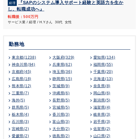
『SAPのシステム導入サポート経験と英語力を生か
経理
し、転職成功へ』
転職後：500万円
サービス業 / 経理 / H.Yさん 30代 女性
勤務地
東京都(1238)
大阪府(329)
愛知県(134)
神奈川県(94)
兵庫県(62)
福岡県(55)
京都府(45)
埼玉県(36)
千葉県(20)
広島県(18)
静岡県(15)
北海道(13)
熊本県(12)
茨城県(9)
奈良県(8)
三重県(7)
沖縄県(6)
岡山県(6)
海外(5)
長野県(5)
新潟県(5)
群馬県(5)
宮城県(5)
滋賀県(4)
栃木県(4)
香川県(3)
岐阜県(3)
石川県(3)
富山県(3)
岩手県(3)
宮崎県(2)
大分県(2)
佐賀県(2)
愛媛県(2)
徳島県(2)
山口県(2)