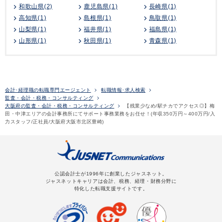
和歌山県(2)
鹿児島県(1)
長崎県(1)
高知県(1)
島根県(1)
鳥取県(1)
山梨県(1)
福井県(1)
福島県(1)
山形県(1)
秋田県(1)
青森県(1)
会計･経理職の転職専門エージェント
転職情報･求人検索
監査・会計・税務・コンサルティング
大阪府の監査・会計・税務・コンサルティング
【残業少なめ/駅チカでアクセス◎】梅
田・中津エリアの会計事務所にてサポート事務業務をお任せ！(年収350万円～400万円/入
力スタッフ/正社員/大阪府大阪市北区豊崎)
公認会計士が1996年に創業したジャスネット。
ジャスネットキャリアは会計、税務、経理・財務分野に
特化した転職支援サイトです。