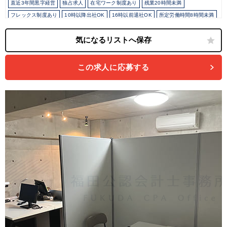
直近3年間黒字経営
独占求人
在宅ワーク制度あり
残業20時間未満
フレックス制度あり
10時以降出社OK
16時以前退社OK
所定労働時間8時間未満
駅から徒歩5分以内
オフィスカジュアルOK
カジュアル（デニム）OK
Wワーク可能（副業禁止規定なし）
少人数の職場（所属部門の人数3人以下）
土日祝休み
完全週休2日制
年間休日120日以上
地域密着
ダブルライセンス(公認会計士＋税理士等）
建設に強み
飲食に強み
製造に強み
この求人に応募する