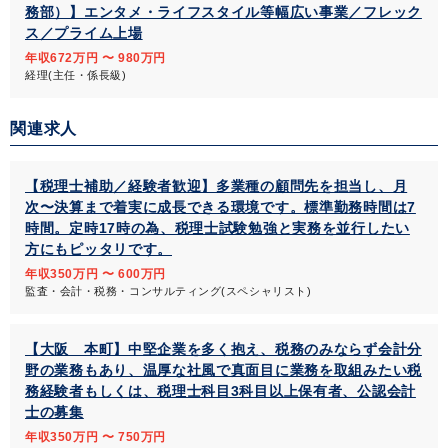
務部）】エンタメ・ライフスタイル等幅広い事業／フレック
ス／プライム上場
年収672万円 〜 980万円
経理(主任・係長級)
関連求人
【税理士補助／経験者歓迎】多業種の顧問先を担当し、月
次〜決算まで着実に成長できる環境です。標準勤務時間は7
時間。定時17時の為、税理士試験勉強と実務を並行したい
方にもピッタリです。
年収350万円 〜 600万円
監査・会計・税務・コンサルティング(スペシャリスト)
【大阪 本町】中堅企業を多く抱え、税務のみならず会計分
野の業務もあり、温厚な社風で真面目に業務を取組みたい税
務経験者もしくは、税理士科目3科目以上保有者、公認会計
士の募集
年収350万円 〜 750万円