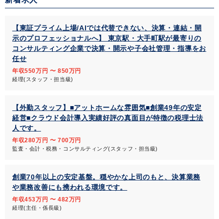
【東証プライム上場/AIでは代替できない、決算・連結・開
示のプロフェッショナルへ】 東京駅・大手町駅が最寄りの
コンサルティング企業で決算・開示や子会社管理・指導をお
任せ
年収550万円 〜 850万円
経理(スタッフ・担当級)
【外勤スタッフ】■アットホームな雰囲気■創業49年の安定
経営■クラウド会計導入実績好評の真面目が特徴の税理士法
人です。
年収280万円 〜 700万円
監査・会計・税務・コンサルティング(スタッフ・担当級)
創業70年以上の安定基盤。穏やかな上司のもと、決算業務
や業務改善にも携われる環境です。
年収453万円 〜 482万円
経理(主任・係長級)