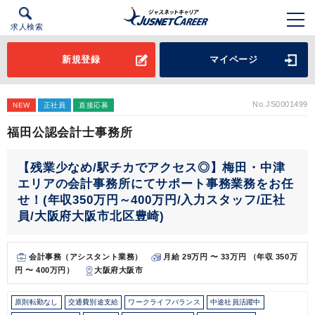
求人検索
新規登録
マイページ
No.JS0001499
NEW
正社員
直接応募
福田公認会計士事務所
【残業少なめ/駅チカでアクセス◎】梅田・中津
エリアの会計事務所にてサポート事務業務をお任
せ！(年収350万円～400万円/入力スタッフ/正社
員/大阪府大阪市北区豊崎)
会計事務（アシスタント業務）
月給 29万円 〜 33万円 （年収 350万
円 〜 400万円）
大阪府大阪市
原則転勤なし
交通費別途支給
ワークライフバランス
中途社員活躍中