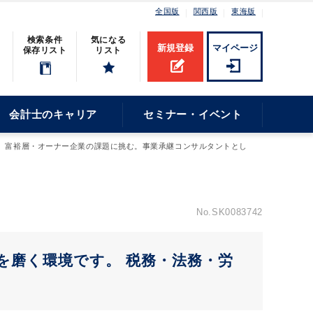
全国版
関西版
東海版
検索条件
気になる
新規登録
マイページ
保存リスト
リスト
会計士のキャリア
セミナー・イベント
富裕層・オーナー企業の課題に挑む。事業承継コンサルタントとし
No.SK0083742
を磨く環境です。 税務・法務・労