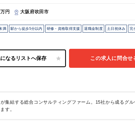
00万円
大阪府吹田市
未満
駅から徒歩5分以内
研修・資格取得支援
退職金制度
土日祝休み
完
この求人に問合せ
業プロが集結する総合コンサルティングファーム。15社から成るグ
います。