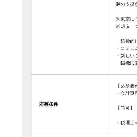
継の支援
※東京に
※UIター
・積極的
・コミュ
・新しい
・臨機応
【必須要
・会計事
応募条件
【尚可】
・税理士