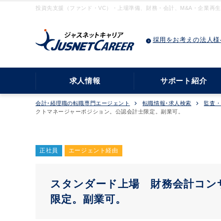
投資先支援（ファンド・VC）・上場準備、財務・会計、M&A・企業再生
採用をお考えの法人様
求人情報
サポート紹介
会計･経理職の転職専門エージェント
転職情報･求人検索
監査
クトマネージャーポジション。公認会計士限定。副業可。
正社員
エージェント経由
スタンダード上場 財務会計コン
限定。副業可。