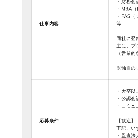
・財務会
・M&
・FA
仕事内容
等
同社に登
主に、プ
（営業的
※独自の
・大卒以
・公認会
・コミュ
応募条件
【歓迎】
下記、い
・監査法