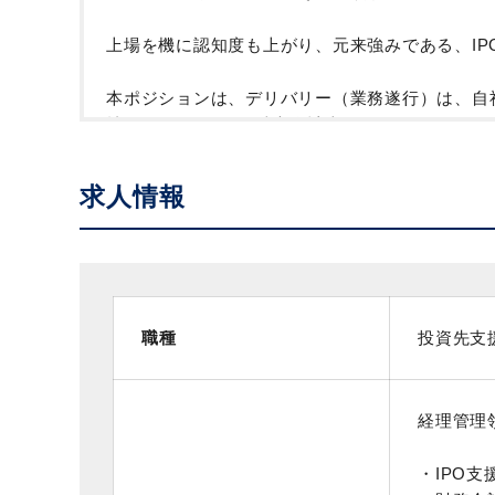
上場を機に認知度も上がり、元来強みである、IP
本ポジションは、デリバリー（業務遂行）は、自社
社員は、PMとして独立会計士のマネジメント、
業務の特性上、クライアントの経営陣との打ち合
求人情報
働き方もフルフレックス、本ファームと業務内容
職種
投資先支
経理管理
・IPO支