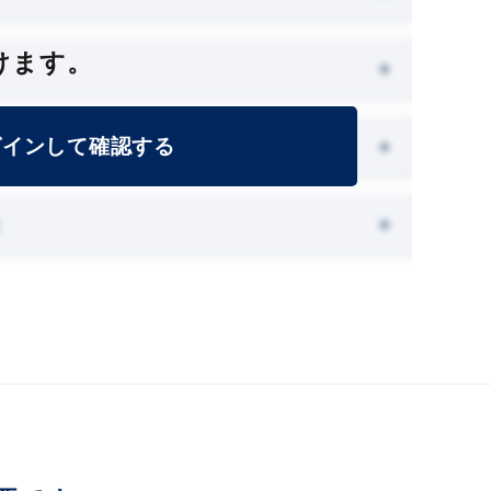
けます。
グインして確認する
能