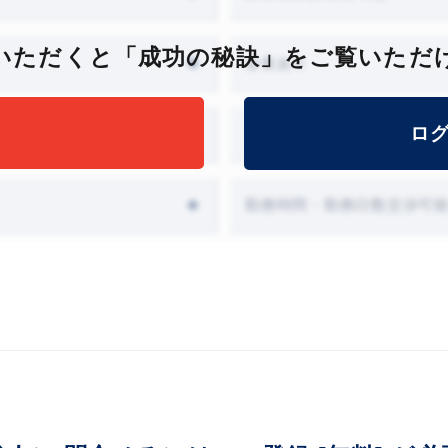
いただくと「成功の秘訣」をご覧いただ
会食あり
ロ
オファー面談設定可能
勤務時間・勤務日数交渉可