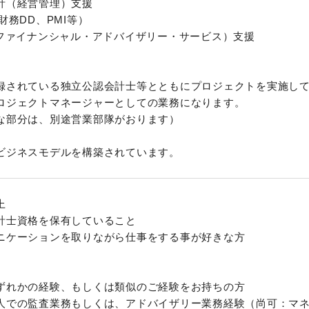
計（経営管理）支援
A（財務DD、PMI等）
S（ファイナンシャル・アドバイザリー・サービス）支
録されている独立公認会計士等とともにプロジェクトを実施し
ロジェクトマネージャーとしての業務になります。
な部分は、別途営業部隊がおります）
ビジネスモデルを構築されています。
上
計士資格を保有していること
ニケーションを取りながら仕事をする事が好きな方
ずれかの経験、もしくは類似のご経験をお持ちの方
人での監査業務もしくは、アドバイザリー業務経験（尚可：マ