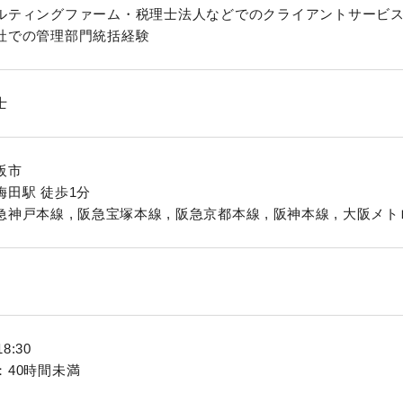
ルティングファーム・税理士法人などでのクライアントサービ
社での管理部門統括経験
士
阪市
梅田駅 徒歩1分
神戸本線 , 阪急宝塚本線 , 阪急京都本線 , 阪神本線 , 大阪メ
18:30
：40時間未満