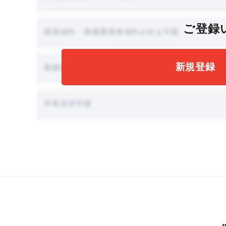
ご登録
面接傾向・面接通過者傾向お伝え可能
新規登録
面接時に職場見学可能
年収交渉可能