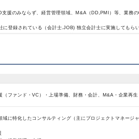
O支援のみならず、経営管理領域、M&A（DD,PMI）等、業務
に登録されている（会計士.JOB) 独立会計士に実施してもら
クライアントへのレポーティング等行っていただきます
わせ、会計士のマネジメント等が中心の為、経営に近い目線で
が被らない副業はOKです（監査・税務・社外取締役等）
援（ファンド・VC）・上場準備、財務・会計、M&A・企業再生
領域に特化したコンサルティング（主にプロジェクトマネージ
援