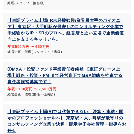
経理(スタッフ・担当級)
【東証プライム上場/IR未経験歓迎/業界最大手のパイオニ
ア】 東京駅・大手町駅が最寄りのコンサルティング企業で
未経験からIR・SRのプロへ。経営層と近い立場で企業価値
向上を支えるキャリアを。
年収500万円 〜 650万円
経営企画・管理(スタッフ・担当級)
①M&A・投資ファンド事業責任者候補 【東証グロース上
場】戦略・投資・PMIまで経営直下でM&A戦略を推進する
責任者候補募集です！
年収1,100万円 〜 2,500万円
経営企画・管理(主任・係長級)
【東証プライム上場/AIでは代替できない、決算・連結・開
示のプロフェッショナルへ】 東京駅・大手町駅が最寄りの
コンサルティング企業で決算・開示や子会社管理・指導をお
任せ