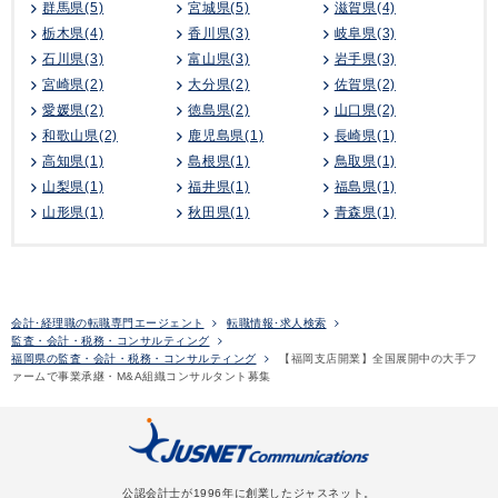
群馬県(5)
宮城県(5)
滋賀県(4)
栃木県(4)
香川県(3)
岐阜県(3)
石川県(3)
富山県(3)
岩手県(3)
宮崎県(2)
大分県(2)
佐賀県(2)
愛媛県(2)
徳島県(2)
山口県(2)
和歌山県(2)
鹿児島県(1)
長崎県(1)
高知県(1)
島根県(1)
鳥取県(1)
山梨県(1)
福井県(1)
福島県(1)
山形県(1)
秋田県(1)
青森県(1)
会計･経理職の転職専門エージェント
転職情報･求人検索
監査・会計・税務・コンサルティング
福岡県の監査・会計・税務・コンサルティング
【福岡支店開業】全国展開中の大手フ
ァームで事業承継・M&A組織コンサルタント募集
公認会計士が1996年に創業したジャスネット。