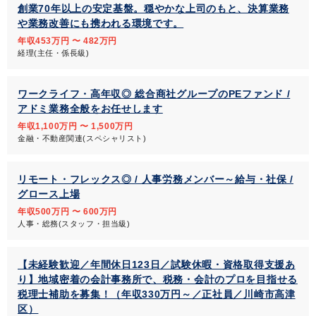
創業70年以上の安定基盤。穏やかな上司のもと、決算業務
や業務改善にも携われる環境です。
年収453万円 〜 482万円
経理(主任・係長級)
ワークライフ・高年収◎ 総合商社グループのPEファンド /
アドミ業務全般をお任せします
年収1,100万円 〜 1,500万円
金融・不動産関連(スペシャリスト)
リモート・フレックス◎ / 人事労務メンバー～給与・社保 /
グロース上場
年収500万円 〜 600万円
人事・総務(スタッフ・担当級)
【未経験歓迎／年間休日123日／試験休暇・資格取得支援あ
り】地域密着の会計事務所で、税務・会計のプロを目指せる
税理士補助を募集！（年収330万円～／正社員／川崎市高津
区）