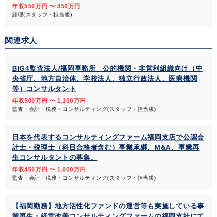
年収550万円 〜 850万円
経理(スタッフ・担当級)
関連求人
BIG4監査法人/福岡事務所 公的機関・非営利組織向け（中
央省庁、地方自治体、学校法人、独立行政法人、医療機関
等）コンサルタント
年収500万円 〜 1,100万円
監査・会計・税務・コンサルティング(スタッフ・担当級)
日本を代表するコンサルティングファーム福岡支店で公認会
計士・税理士（科目合格者含む）事業承継、M&A、事業再
生コンサルタントの募集。
年収450万円 〜 1,000万円
監査・会計・税務・コンサルティング(スタッフ・担当級)
【福岡勤務】地方活性化ファンドの運営等も実施している事
業再生・経営改善コンサルティングファームの福岡支社にて