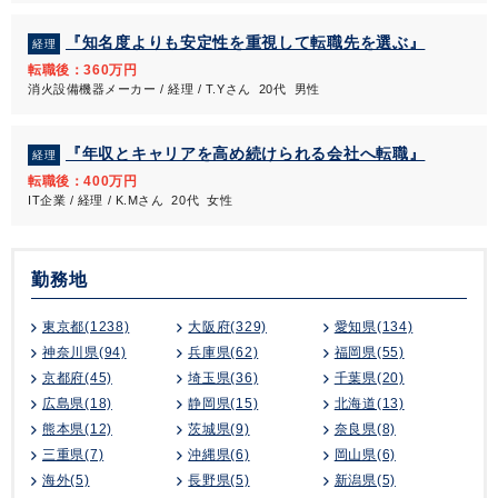
『知名度よりも安定性を重視して転職先を選ぶ』
経理
転職後：360万円
消火設備機器メーカー / 経理 / T.Yさん 20代 男性
『年収とキャリアを高め続けられる会社へ転職』
経理
転職後：400万円
IT企業 / 経理 / K.Mさん 20代 女性
勤務地
東京都(1238)
大阪府(329)
愛知県(134)
神奈川県(94)
兵庫県(62)
福岡県(55)
京都府(45)
埼玉県(36)
千葉県(20)
広島県(18)
静岡県(15)
北海道(13)
熊本県(12)
茨城県(9)
奈良県(8)
三重県(7)
沖縄県(6)
岡山県(6)
海外(5)
長野県(5)
新潟県(5)