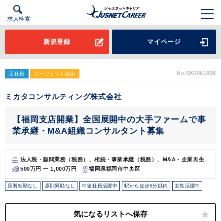
求人検索
新規登録
マイページ
No.SK0061898
正社員
エージェント経由
ミカタコンサルティング株式会社
【福岡支店開業】全国展開中の大手ファームで事
業承継・M&A組織コンサルタント募集
法人税・顧問業務（税務）、相続・事業承継（税務）、M&A・企業再生
500万円 〜 1,000万円
福岡県福岡市中央区
原則転勤なし
原則異動なし
中途社員活躍中
駅から徒歩5分以内
女性活躍中