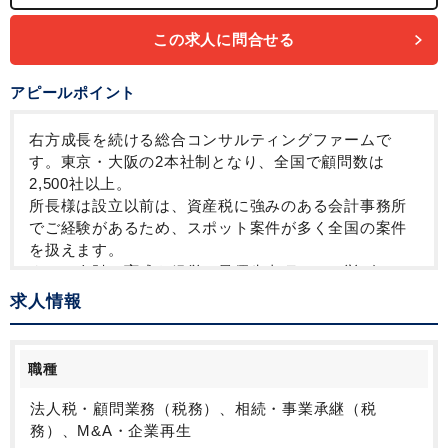
この求人に問合せる
アピールポイント
右方成長を続ける総合コンサルティングファームで
す。東京・大阪の2本社制となり、全国で顧問数は
2,500社以上。
所長様は設立以前は、資産税に強みのある会計事務所
でご経験があるため、スポット案件が多く全国の案件
を扱えます。
また、人財の育成を経営の最優先事項として挙げてお
り、「経営者目線」でのコミュニケーションを重視し
求人情報
ておりますので、
将来的に専門性の高いプロフェッショナルとしてキャ
リアアップできる環境です。
職種
本ポジションでは、中小企業オーナーなどの事業承
継、地主の相続対策等をお任せします。
法人税・顧問業務（税務）、相続・事業承継（税
税務申告業務ではなく対策の立案・提案がメインにな
務）、M&A・企業再生
ります。会計事務所での実務経験は不要です。