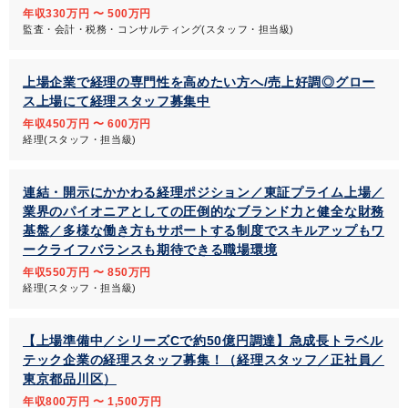
年収330万円 〜 500万円
監査・会計・税務・コンサルティング(スタッフ・担当級)
上場企業で経理の専門性を高めたい方へ/売上好調◎グロー
ス上場にて経理スタッフ募集中
年収450万円 〜 600万円
経理(スタッフ・担当級)
連結・開示にかかわる経理ポジション／東証プライム上場／
業界のパイオニアとしての圧倒的なブランド力と健全な財務
基盤／多様な働き方もサポートする制度でスキルアップもワ
ークライフバランスも期待できる職場環境
年収550万円 〜 850万円
経理(スタッフ・担当級)
【上場準備中／シリーズCで約50億円調達】急成長トラベル
テック企業の経理スタッフ募集！（経理スタッフ／正社員／
東京都品川区）
年収800万円 〜 1,500万円