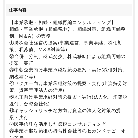
※テレワーク導入、本格的にプロジェクトがスタート
仕事内容
し将来的にテレワークを活用した組織づくりを推進中
です。
【事業承継・相続・組織再編コンサルティング】
相続・事業承継（相続税申告、相続対策、組織再編税
制、M＆A）の業務
①持株会社経営の提案(事業運営、事業承継、株価対
策、私募債、M＆A対策等)
②合併、分割、株式交換、株式移転による組織再編の
提案・実行
③中朝企業向け事業承継対策の提案・実行(株価対策、
納税猶予等)
④ドクター向け事業承継対策の提案・実行(出資持分対
策、資産管理法人の活用)
⑤地主向け事業承継対策の提案・実行(法人化、消費税
還付、合資会社化)
⑥キャッシュリッチな方向け資産の法人化対策の提
案・実行
⑦民事信託を活用した節税コンサルティング
⑧事業承継対策後の持ち株会社等のセカンドオピニオ
ン業務