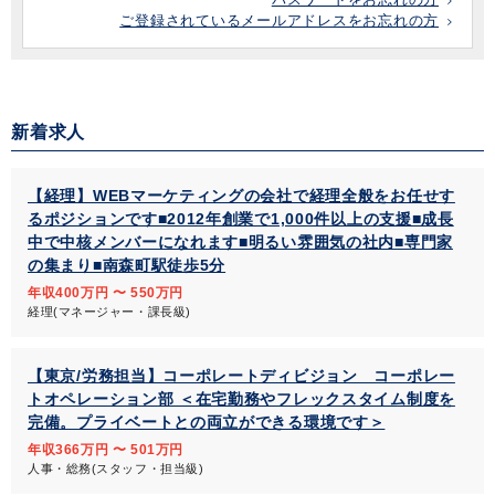
ご登録されているメールアドレスをお忘れの方
新着求人
【経理】WEBマーケティングの会社で経理全般をお任せす
るポジションです■2012年創業で1,000件以上の支援■成長
中で中核メンバーになれます■明るい雰囲気の社内■専門家
の集まり■南森町駅徒歩5分
年収400万円 〜 550万円
経理(マネージャー・課長級)
【東京/労務担当】コーポレートディビジョン コーポレー
トオペレーション部 ＜在宅勤務やフレックスタイム制度を
完備。プライベートとの両立ができる環境です＞
年収366万円 〜 501万円
人事・総務(スタッフ・担当級)