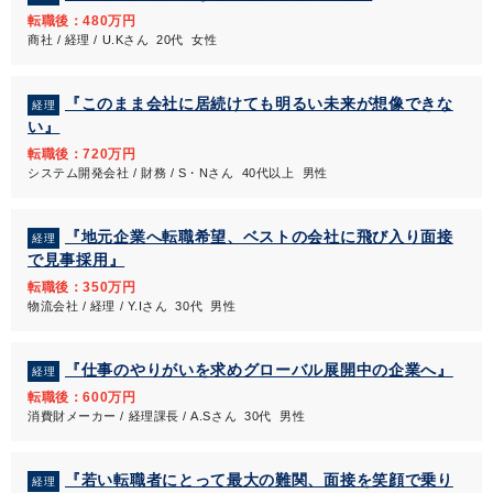
転職後：480万円
商社 / 経理 / U.Kさん 20代 女性
『このまま会社に居続けても明るい未来が想像できな
経理
い』
転職後：720万円
システム開発会社 / 財務 / S・Nさん 40代以上 男性
『地元企業へ転職希望、ベストの会社に飛び入り面接
経理
で見事採用』
転職後：350万円
物流会社 / 経理 / Y.Iさん 30代 男性
『仕事のやりがいを求めグローバル展開中の企業へ』
経理
転職後：600万円
消費財メーカー / 経理課長 / A.Sさん 30代 男性
『若い転職者にとって最大の難関、面接を笑顔で乗り
経理