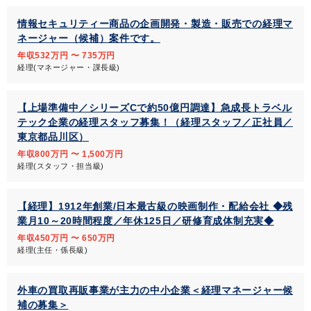
情報セキュリティー商品の企画開発・製造・販売での経理マ
ネージャー（候補）案件です。
年収532万円 〜 735万円
経理(マネージャー・課長級)
【上場準備中／シリーズCで約50億円調達】急成長トラベル
テック企業の経理スタッフ募集！（経理スタッフ／正社員／
東京都品川区）
年収800万円 〜 1,500万円
経理(スタッフ・担当級)
【経理】1912年創業/日本最古級の映画制作・配給会社 ◆残
業月10～20時間程度／年休125日／研修育成体制充実◆
年収450万円 〜 650万円
経理(主任・係長級)
外車の買取再販事業が主力の中小企業＜経理マネージャー候
補の募集＞