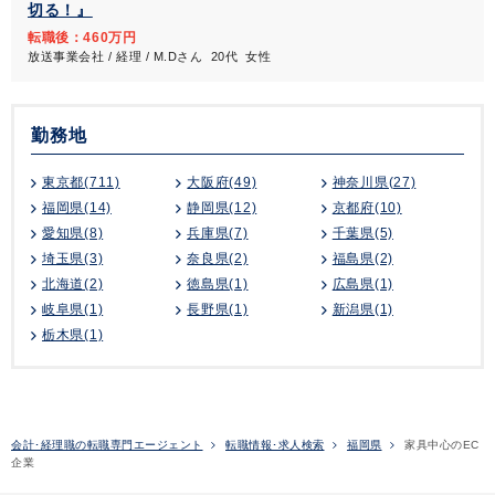
切る！』
転職後：460万円
放送事業会社 / 経理 / M.Dさん 20代 女性
勤務地
東京都(711)
大阪府(49)
神奈川県(27)
福岡県(14)
静岡県(12)
京都府(10)
愛知県(8)
兵庫県(7)
千葉県(5)
埼玉県(3)
奈良県(2)
福島県(2)
北海道(2)
徳島県(1)
広島県(1)
岐阜県(1)
長野県(1)
新潟県(1)
栃木県(1)
会計･経理職の転職専門エージェント
転職情報･求人検索
福岡県
家具中心のEC
企業