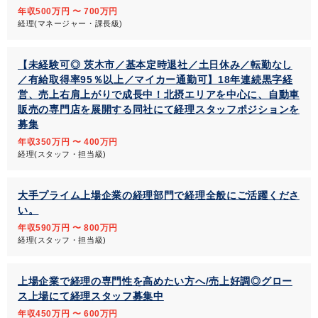
年収500万円 〜 700万円
経理(マネージャー・課長級)
【未経験可◎ 茨木市／基本定時退社／土日休み／転勤なし
／有給取得率95％以上／マイカー通勤可】18年連続黒字経
営、売上右肩上がりで成長中！北摂エリアを中心に、自動車
販売の専門店を展開する同社にて経理スタッフポジションを
募集
年収350万円 〜 400万円
経理(スタッフ・担当級)
大手プライム上場企業の経理部門で経理全般にご活躍くださ
い。
年収590万円 〜 800万円
経理(スタッフ・担当級)
上場企業で経理の専門性を高めたい方へ/売上好調◎グロー
ス上場にて経理スタッフ募集中
年収450万円 〜 600万円