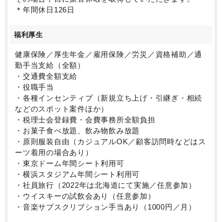
＊年間休日126日
福利厚生
健康保険／厚生年金／雇用保険／労災／資格補助／通
勤手当支給（全額）
・交通費全額支給
・役職手当
・各種インセンティブ（新規立ち上げ・引継ぎ・相続
などのスポット案件ほか）
・税理士会登録費・会費事務所全額負担
・お菓子食べ放題、飲み物飲み放題
・原則服装自由（カジュアルOK／顧客訪問時などはス
ーツ着用の場合あり）
・東京ドーム年間シート利用可
・横浜スタジアム年間シート利用可
・社員旅行（2022年は北海道にて実施／任意参加）
・ウイスキーの試飲会あり（任意参加）
・音楽サブスクリプション手当あり（1000円／月）