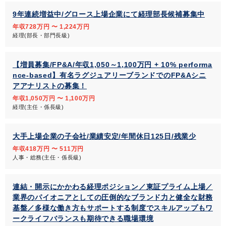
9年連続増益中/グロース上場企業にて経理部長候補募集中
年収728万円 〜 1,224万円
経理(部長・部門長級)
【増員募集/FP&A/年収1,050～1,100万円 + 10% performa
nce-based】有名ラグジュアリーブランドでのFP&Aシニ
アアナリストの募集！
年収1,050万円 〜 1,100万円
経理(主任・係長級)
大手上場企業の子会社/業績安定/年間休日125日/残業少
年収418万円 〜 511万円
人事・総務(主任・係長級)
連結・開示にかかわる経理ポジション／東証プライム上場／
業界のパイオニアとしての圧倒的なブランド力と健全な財務
基盤／多様な働き方もサポートする制度でスキルアップもワ
ークライフバランスも期待できる職場環境