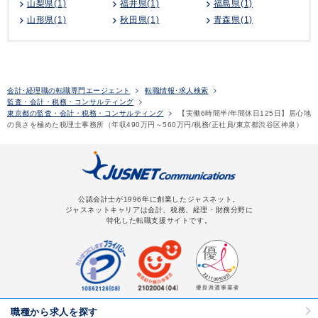
山梨県(1)
福井県(1)
福島県(1)
山形県(1)
秋田県(1)
青森県(1)
会計･経理職の転職専門エージェント
転職情報･求人検索
監査・会計・税務・コンサルティング
東京都の監査・会計・税務・コンサルティング
【実働6時間半/年間休日125日】居心地
の良さを極めた税理士事務所（年収490万円～560万円/税務/正社員/東京都渋谷区神泉）
公認会計士が1996年に創業したジャスネット。
ジャスネットキャリアは会計、税務、経理・財務分野に
特化した転職支援サイトです。
職種から求人を探す