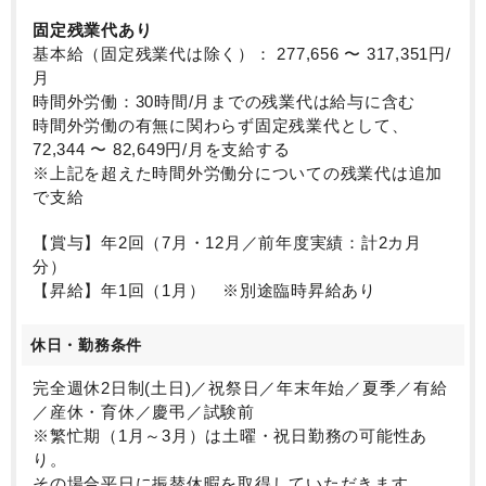
固定残業代あり
基本給（固定残業代は除く）： 277,656 〜 317,351円/
月
時間外労働：30時間/月までの残業代は給与に含む
時間外労働の有無に関わらず固定残業代として、
72,344 〜 82,649円/月を支給する
※上記を超えた時間外労働分についての残業代は追加
で支給
【賞与】年2回（7月・12月／前年度実績：計2カ月
分）
【昇給】年1回（1月） ※別途臨時昇給あり
休日・勤務条件
完全週休2日制(土日)／祝祭日／年末年始／夏季／有給
／産休・育休／慶弔／試験前
※繁忙期（1月～3月）は土曜・祝日勤務の可能性あ
り。
その場合平日に振替休暇を取得していただきます。