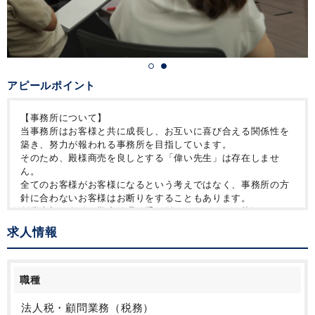
アピールポイント
【事務所について】
当事務所はお客様と共に成長し、お互いに喜び合える関係性を
築き、努力が報われる事務所を目指しています。
そのため、殿様商売を良しとする「偉い先生」は存在しませ
ん。
全てのお客様がお客様になるという考えではなく、事務所の方
針に合わないお客様はお断りをすることもあります。
創業当初は有給・勤怠管理に手を付けていなかった状況でした
が、
求人情報
時代の変化に合わせて、担当者数を1人あたり40～50社から20
～30社に減らし、
利益だけを追求するわけではなく、スタッフが働きやすいよう
に向き合ってくれる風土があります！
職種
また、ポジションに関係なく「さん付け」で呼び合う仲間たち
と、お客様のための高品質なサービスを提供し続ける。
法人税・顧問業務（税務）