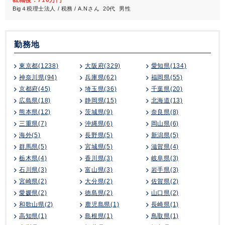
転職後：710万円
Big４税理士法人 / 税務 / A.Nさん 20代 男性
勤務地
東京都(1238)
大阪府(329)
愛知県(134)
神奈川県(94)
兵庫県(62)
福岡県(55)
京都府(45)
埼玉県(36)
千葉県(20)
広島県(18)
静岡県(15)
北海道(13)
熊本県(12)
茨城県(9)
奈良県(8)
三重県(7)
沖縄県(6)
岡山県(6)
海外(5)
長野県(5)
新潟県(5)
群馬県(5)
宮城県(5)
滋賀県(4)
栃木県(4)
香川県(3)
岐阜県(3)
石川県(3)
富山県(3)
岩手県(3)
宮崎県(2)
大分県(2)
佐賀県(2)
愛媛県(2)
徳島県(2)
山口県(2)
和歌山県(2)
鹿児島県(1)
長崎県(1)
高知県(1)
島根県(1)
鳥取県(1)