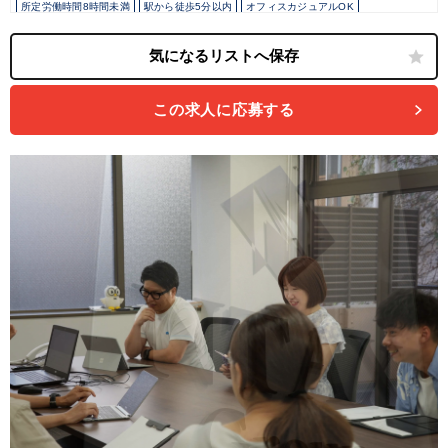
所定労働時間8時間未満
駅から徒歩5分以内
オフィスカジュアルOK
カジュアル（デニム）OK
少人数の職場（所属部門の人数3人以下）
土日祝休み
完全週休2日制
年間休日120日以上
建設に強み
不動産に強み
コンビニに強み
芸能・芸術、クリエイティブ分野に強み
飲食に強み
接骨・整骨院に強み
製造に強み
この求人に応募する