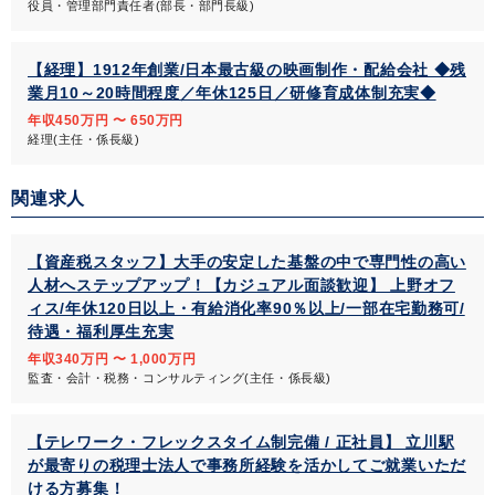
役員・管理部門責任者(部長・部門長級)
【経理】1912年創業/日本最古級の映画制作・配給会社 ◆残
業月10～20時間程度／年休125日／研修育成体制充実◆
年収450万円 〜 650万円
経理(主任・係長級)
関連求人
【資産税スタッフ】大手の安定した基盤の中で専門性の高い
人材へステップアップ！【カジュアル面談歓迎】 上野オフ
ィス/年休120日以上・有給消化率90％以上/一部在宅勤務可/
待遇・福利厚生充実
年収340万円 〜 1,000万円
監査・会計・税務・コンサルティング(主任・係長級)
【テレワーク・フレックスタイム制完備 / 正社員】 立川駅
が最寄りの税理士法人で事務所経験を活かしてご就業いただ
ける方募集！