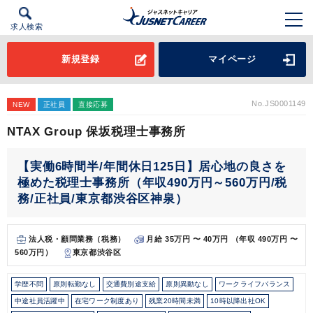
求人検索
新規登録
マイページ
No.JS0001149
NEW
正社員
直接応募
NTAX Group 保坂税理士事務所
【実働6時間半/年間休日125日】居心地の良さを
極めた税理士事務所（年収490万円～560万円/税
務/正社員/東京都渋谷区神泉）
法人税・顧問業務（税務）
月給 35万円 〜 40万円 （年収 490万円 〜
560万円）
東京都渋谷区
学歴不問
原則転勤なし
交通費別途支給
原則異動なし
ワークライフバランス
中途社員活躍中
在宅ワーク制度あり
残業20時間未満
10時以降出社OK