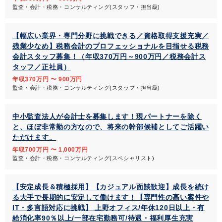
監査・会計・税務・コンサルティング(スタッフ・担当級)
【幅広い業界・専門分野に挑戦できる／資格取得支援充実／
残業少なめ】税務会計のプロフェッショナルを目指せる税務
会計スタッフ募集！（年収370万円～900万円／税務会計ス
タッフ／正社員）
年収370万円 〜 900万円
監査・会計・税務・コンサルティング(スタッフ・担当級)
中小監査法人が会計士を募集します！現パートナーを除く
と、ほぼ非常勤の方なので、将来の幹部候補としてご活躍い
ただけます。
年収700万円 〜 1,000万円
監査・会計・税務・コンサルティング(スペシャリスト)
【安定成長＆積極採用】【カジュアル面談歓迎】成長を続け
る大手で長期的に安定して働けます！【専門性の高い案件や
IT・多言語対応に挑戦】 上野オフィス/年休120日以上・有
給消化率90％以上/一部在宅勤務可/待遇・福利厚生充実