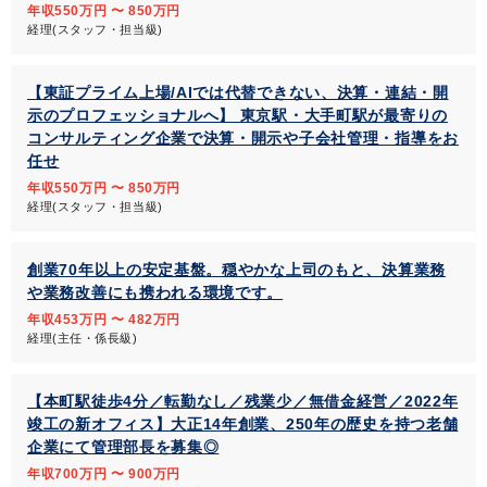
年収550万円 〜 850万円
経理(スタッフ・担当級)
【東証プライム上場/AIでは代替できない、決算・連結・開
示のプロフェッショナルへ】 東京駅・大手町駅が最寄りの
コンサルティング企業で決算・開示や子会社管理・指導をお
任せ
年収550万円 〜 850万円
経理(スタッフ・担当級)
創業70年以上の安定基盤。穏やかな上司のもと、決算業務
や業務改善にも携われる環境です。
年収453万円 〜 482万円
経理(主任・係長級)
【本町駅徒歩4分／転勤なし／残業少／無借金経営／2022年
竣工の新オフィス】大正14年創業、250年の歴史を持つ老舗
企業にて管理部長を募集◎
年収700万円 〜 900万円