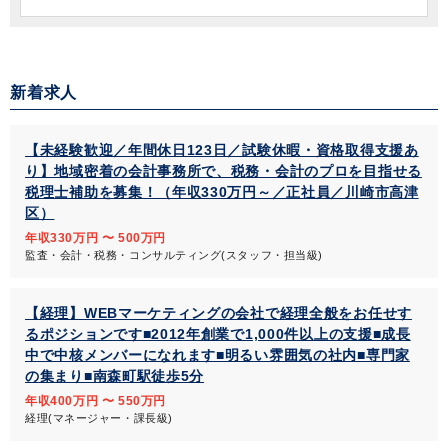
新着求人
【未経験歓迎／年間休日123日／試験休暇・資格取得支援あ
り】地域密着の会計事務所で、税務・会計のプロを目指せる
税理士補助を募集！（年収330万円～／正社員／川崎市高津
区）
年収330万円 〜 500万円
監査・会計・税務・コンサルティング(スタッフ・担当級)
【経理】WEBマーケティングの会社で経理全般をお任せす
るポジションです■2012年創業で1,000件以上の支援■成長
中で中核メンバーになれます■明るい雰囲気の社内■専門家
の集まり■南森町駅徒歩5分
年収400万円 〜 550万円
経理(マネージャー・課長級)