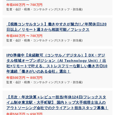
年収400万円 〜 700万円
監査・会計・税務・コンサルティング(スタッフ・担当級)
【税務コンサルタント】働きやすさが魅力!!／年間休日120
日以上／リモート週３から相談可能／フレックス
年収460万円 〜 700万円
監査・会計・税務・コンサルティング(スタッフ・担当級)
IPO準備中【未経験可（コンサル／デジタル）】DX・デジ
タル領域オープンポジション（AI Technology Unit）/ 出
社×リモートで叶える、ストレスフリーな新しい働き方◎10
年連続「働きがいのある会社」選出！
年収500万円 〜 800万円
監査・会計・税務・コンサルティング(スタッフ・担当級)
【月次・年次決算＋レビュー担当/年休124日/フレックスタ
イム制＠東京駅・大手町駅】 国内トップ大手税理士法人の
アウトソーシング会社でのクライアント担当スタッフ募集！
年収550万円 〜 650万円