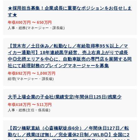
★採用担当募集！企業成長に重要なポジションをお任せしま
す★
年収400万円 〜 650万円
人事・総務(マネージャー・課長級)
【茨木市／土日休み／転勤なし／有給取得率95％以上／マ
イカー通勤可】18年連続黒字経営、売上右肩上がりで成長
中◎北摂エリアを中心に、自動車販売の専門店を展開する同
社にて経理財務のプレイングマネージャーを募集
年収692万円 〜 1,000万円
経理(マネージャー・課長級)
大手上場企業の子会社/業績安定/年間休日125日/残業少
年収418万円 〜 511万円
人事・総務(主任・係長級)
【四ツ橋駅直結（心斎橋駅徒歩6分）／年間休日127日／転
勤なし／残業ほぼ無し／完全週休2日制／WLB◎】全国に2