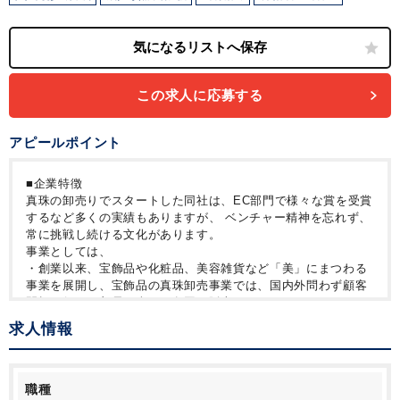
この求人に応募する
アピールポイント
■企業特徴
真珠の卸売りでスタートした同社は、EC部門で様々な賞を受賞
するなど多くの実績もありますが、 ベンチャー精神を忘れず、
常に挑戦し続ける文化があります。
事業としては、
・創業以来、宝飾品や化粧品、美容雑貨など「美」にまつわる
事業を展開し、宝飾品の真珠卸売事業では、国内外問わず顧客
開拓を行い、貿易も含めて各国に販売をしています。
・EC部門では、卸売機能を持つ会社だから出来る、高品質で多
求人情報
岐な品揃えが支持され、 国内外問わず、複数の販売サイトの自
社運営を行っています。
・化粧品事業部では、独自に研究と開発を重ね、真珠の美容効
果とその効果に着目した化粧品の開発と販売を行っています。
職種