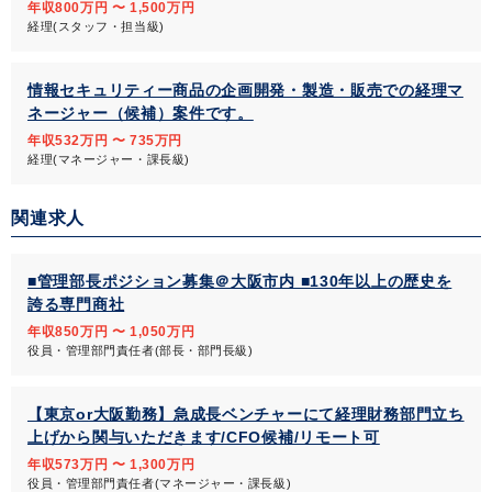
年収800万円 〜 1,500万円
経理(スタッフ・担当級)
情報セキュリティー商品の企画開発・製造・販売での経理マ
ネージャー（候補）案件です。
年収532万円 〜 735万円
経理(マネージャー・課長級)
関連求人
■管理部長ポジション募集＠大阪市内 ■130年以上の歴史を
誇る専門商社
年収850万円 〜 1,050万円
役員・管理部門責任者(部長・部門長級)
【東京or大阪勤務】急成長ベンチャーにて経理財務部門立ち
上げから関与いただきます/CFO候補/リモート可
年収573万円 〜 1,300万円
役員・管理部門責任者(マネージャー・課長級)