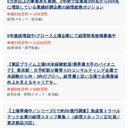
0カ所以上の事業所を展開、2年間で従業員300名から500名
に増加している業績好調企業の経理総務ポジション
年収350万円 〜 470万円
経理(スタッフ・担当級)
9年連続増益中/グロース上場企業にて経理部長候補募集中
年収728万円 〜 1,224万円
経理(部長・部門長級)
【東証プライム上場/IR未経験歓迎/業界最大手のパイオニ
ア】 東京駅・大手町駅が最寄りのコンサルティング企業で
未経験からIR・SRのプロへ。経営層と近い立場で企業価値
向上を支えるキャリアを。
年収500万円 〜 650万円
経営企画・管理(スタッフ・担当級)
【上場準備中／シリーズCで約50億円調達】急成長トラベル
テック企業の経理スタッフ募集！（経理スタッフ／正社員／
東京都品川区）