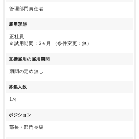
・新規事業として、海洋環境の改善に関する仕事も視野に入
れ、「美」を軸とした循環型社会に貢献できる事業分野に挑戦
管理部門責任者
しています。
雇用形態
■求人特徴
・今回は管理本部長ポジションの採用です。
正社員
・今まで取締役が兼任で担っていましたが、事業規模拡大の準
備として、専任の管理本部長ポジションの募集をいたします。
※試用期間：3ヵ月 （条件変更：無）
・過去に経理財務を始めとした法務や人事労務、総務、情報シ
ステムといった管理部門においてマネジメントした経験のある
直接雇用の雇用期間
方をターゲットとしています。
期間の定め無し
今まで培ってきたマネジメント経験を活かして活躍したい方に
オススメの求人です。
募集人数
1名
ポジション
部長・部門長級