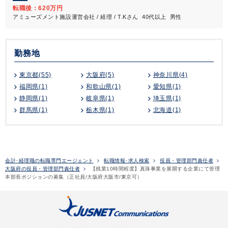
転職後：620万円
アミューズメント施設運営会社 / 経理 / T.Kさん 40代以上 男性
勤務地
東京都(55)
大阪府(5)
神奈川県(4)
福岡県(1)
和歌山県(1)
愛知県(1)
静岡県(1)
岐阜県(1)
埼玉県(1)
群馬県(1)
栃木県(1)
北海道(1)
会計･経理職の転職専門エージェント
転職情報･求人検索
役員・管理部門責任者
大阪府の役員・管理部門責任者
【残業10時間程度】真珠事業を展開する企業にて管理
本部長ポジションの募集（正社員/大阪府大阪市/東京可）