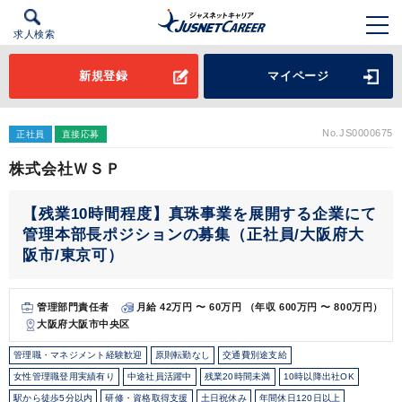
求人検索
新規登録
マイページ
No.JS0000675
正社員
直接応募
株式会社ＷＳＰ
【残業10時間程度】真珠事業を展開する企業にて
管理本部長ポジションの募集（正社員/大阪府大
阪市/東京可）
管理部門責任者
月給 42万円 〜 60万円 （年収 600万円 〜 800万円）
大阪府大阪市中央区
管理職・マネジメント経験歓迎
原則転勤なし
交通費別途支給
女性管理職登用実績有り
中途社員活躍中
残業20時間未満
10時以降出社OK
駅から徒歩5分以内
研修・資格取得支援
土日祝休み
年間休日120日以上