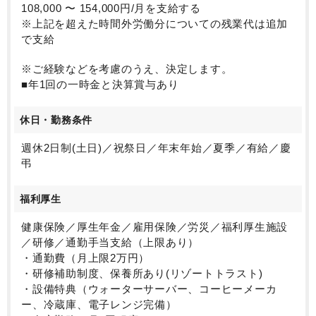
108,000 〜 154,000円/月を支給する
※上記を超えた時間外労働分についての残業代は追加
で支給
※ご経験などを考慮のうえ、決定します。
■年1回の一時金と決算賞与あり
休日・勤務条件
週休2日制(土日)／祝祭日／年末年始／夏季／有給／慶
弔
福利厚生
健康保険／厚生年金／雇用保険／労災／福利厚生施設
／研修／通勤手当支給（上限あり）
・通勤費（月上限2万円）
・研修補助制度、保養所あり(リゾートトラスト)
・設備特典（ウォーターサーバー、コーヒーメーカ
ー、冷蔵庫、電子レンジ完備）