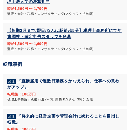
理士法人での決算担当
時給1,560円 〜 1,700円
監査・会計・税務・コンサルティング(スタッフ・担当級)
【短期3月まで/即日/なんば駅徒歩5分】税理士事務所にて年
末調整・確定申告スタッフを急募
時給1,500円 〜 1,600円
監査・会計・税務・コンサルティング(スタッフ・担当級)
転職事例
『直接雇用で週数日勤務をかなえられ、仕事への意欲
経理
がアップ』
転職後：100万円
税理士事務所 / 税務 / /週2～3日勤務 K.Sさん 30代 女性
『将来的に経営企画や管理会計に携わることを目指し
経理
転職』
転職後：400万円