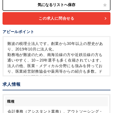
勤務開始時間の相談OK
勤務終了時間の相談OK
朝遅め
10時以降出社OK
定時早め
フルタイム
1日5時間以内でもOK
時短OK
1日7時間未満勤務OK
9時30分出社OK
残業なし
駅から徒歩5分以内
オフィスカジュアルOK
この求人に問合せる
オフィスが禁煙
Wワーク可能（副業禁止規定なし）
少人数の職場（所属部門の人数3人以下）
ルーティンワークがメイン
アピールポイント
社内システム等のOJT
土日祝休み
英語力不要
難波の税理士法人です。創業から30年以上の歴史があ
り、2019年10月に法人化。
勤務地が難波のため、南海沿線の方や近鉄沿線の方も
通いやすく、10～20年選手も多く在籍されています。
法人の他、医業・メディカル分野にも強みを持ってお
り、医業経営財務協会や薬局等からの紹介も多数。ド
クターの新規開業支援等も行います。
今回は繁忙期の増員のため、年末調整や確定申告の経
求人情報
験があれば年齢不問です。
時短勤務や週3日～なども相談可です。
職種
会計事務（アシスタント業務）、アウトソーシング・