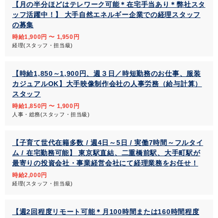
【月の半分ほどはテレワーク可能＊在宅手当あり＊弊社スタ
ッフ活躍中！】 大手自然エネルギー企業での経理スタッフ
の募集
時給1,900円 〜 1,950円
経理(スタッフ・担当級)
【時給1,850～1,900円、週３日／時短勤務のお仕事、服装
カジュアルOK】大手映像制作会社の人事労務（給与計算）
スタッフ
時給1,850円 〜 1,900円
人事・総務(スタッフ・担当級)
【子育て世代在籍多数 / 週4日～5日 / 実働7時間～フルタイ
ム / 在宅勤務可能】 東京駅直結、二重橋前駅、大手町駅が
最寄りの投資会社・事業経営会社にて経理業務をお任せ！
時給2,000円
経理(スタッフ・担当級)
【週2回程度リモート可能＊月100時間または160時間程度