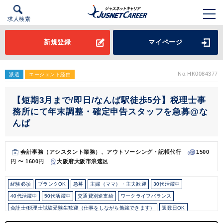
求人検索
新規登録
マイページ
No.HK0084377
派遣
エージェント経由
【短期3月まで/即日/なんば駅徒歩5分】税理士事
務所にて年末調整・確定申告スタッフを急募@な
んば
会計事務（アシスタント業務）、アウトソーシング・記帳代行
1500
円 〜 1600円
大阪府大阪市浪速区
経験必須
ブランクOK
急募
主婦（ママ）・主夫歓迎
30代活躍中
40代活躍中
50代活躍中
交通費別途支給
ワークライフバランス
会計士/税理士試験受験生歓迎（仕事をしながら勉強できます）
週数日OK
週3日からOK
週4日勤務
週5日勤務
時短勤務の相談OK