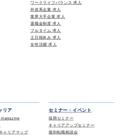
ワークライフバランス 求人
外資系企業 求人
業界大手企業 求人
退職金制度 求人
フルタイム 求人
土日祝休み 求人
女性活躍 求人
ャリア
セミナー・イベント
s magazine
採用セミナー
x
キャリアアップセミナー
キャリアマップ
個別転職相談会