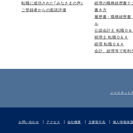
転職に成功された｢みなさまの声｣
経理の職務経歴書テ
ご登録者からの面談評価
書き方
履歴書・職務経歴書
ル
公認会計士 転職Ｑ＆
税理士 転職Ｑ＆Ａ
経理 転職Ｑ＆Ａ
会計、経理等で有利
ジャスネット
お問い合わせ
アクセス
会社概要
主要取引先
個人情報保