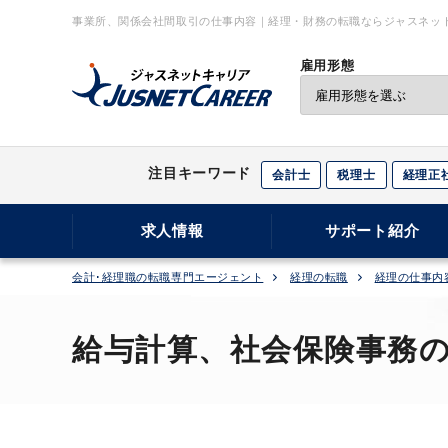
事業所、関係会社間取引の仕事内容｜経理・財務の転職ならジャスネッ
雇用形態
注目キーワード
会計士
税理士
経理正
求人情報
サポート紹介
会計･経理職の転職専門エージェント
経理の転職
経理の仕事内
給与計算、社会保険事務