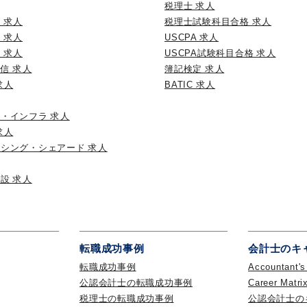
税理士 求人
 求人
税理士試験科目合格 求人
 求人
USCPA 求人
 求人
USCPA試験科目合格 求人
通信 求人
簿記検定 求人
求人
BATIC 求人
・インフラ 求人
求人
シング・シェアード 求人
設 求人
転職成功事例
会計士のキ
転職成功事例
Accountant'
公認会計士の転職成功事例
Career Matri
税理士の転職成功事例
公認会計士の