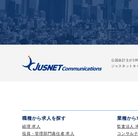
公認会計士が19
ジャスネットキ
職種から求人を探す
業種から
経理 求人
監査法人 
役員・管理部門責任者 求人
コンサル