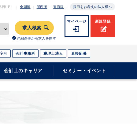
月6日
UP！
全国版
関西版
東海版
採用をお考えの法人様へ
マイページ
新規登録
求人検索
詳細条件から求人を探す
宅可
会計事務所
税理士法人
直接応募
会計士のキャリア
セミナー・イベント