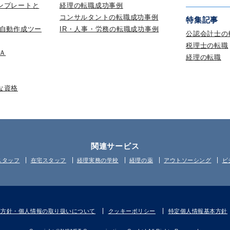
ンプレートと
経理の転職成功事例
コンサルタントの転職成功事例
特集記事
 自動作成ツー
IR・人事・労務の転職成功事例
公認会計士の
税理士の転職
Ａ
経理の転職
な資格
関連サービス
スタッフ
在宅スタッフ
経理実務の学校
経理の薬
アウトソーシング
ビ
護方針・個人情報の取り扱いについて
クッキーポリシー
特定個人情報基本方針