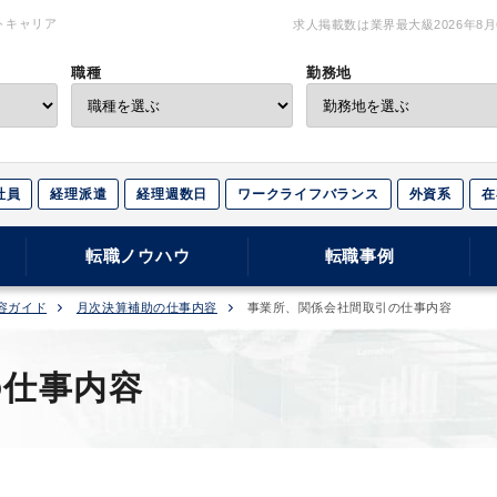
トキャリア
求人掲載数は業界最大級
2026年8
職種
勤務地
社員
経理派遣
経理週数日
ワークライフバランス
外資系
在
転職ノウハウ
転職事例
容ガイド
月次決算補助の仕事内容
事業所、関係会社間取引の仕事内容
の仕事内容