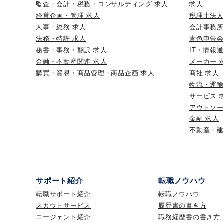
監査・会計・税務・コンサルティング 求人
求人
経営企画・管理 求人
税理士法人
人事・総務 求人
会計事務所
法務・特許 求人
青色申告会
秘書・事務・翻訳 求人
IT・情報
金融・不動産関連 求人
メーカー 
購買・貿易・商品管理・商品企画 求人
商社 求人
物流・運輸
サービス 
アウトソー
金融 求人
不動産・建
サポート紹介
転職ノウハウ
転職サポート紹介
転職ノウハウ
スカウトサービス
履歴書の書き方
エージェント紹介
職務経歴書の書き方