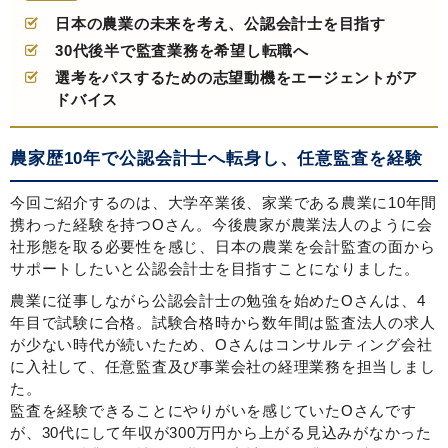
日本の農業の未来を考え、公認会計士を目指す
30代後半で監査業務を希望し転職へ
選考をパスするための志望動機をエージェントがア
ドバイス
農家歴10年で公認会計士へ転身し、任意監査を経験
今回ご紹介するのは、大学卒業後、家業である農業に10年間
携わった経験を持つOさん。今後農家が農業法人のように会
社形態を取る必要性を感じ、日本の農業を会計監査の面から
サポートしたいと公認会計士を目指すことになりました。
農業に従事しながら公認会計士の勉強を始めたOさんは、4
年目で試験に合格。試験合格時から数年間は監査法人の求人
が少ない時代が続いたため、Oさんはコンサルティング会社
に入社して、任意監査及び事業会社の経理業務を担当しまし
た。
監査を経験できることにやりがいを感じていたOさんです
が、30代にして年収が300万円から上がる見込みがなかった