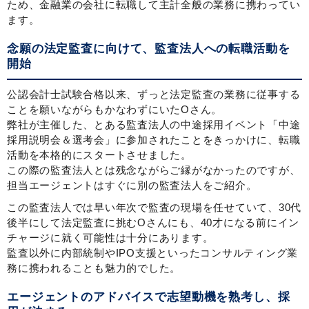
ため、金融業の会社に転職して主計全般の業務に携わってい
ます。
念願の法定監査に向けて、監査法人への転職活動を
開始
公認会計士試験合格以来、ずっと法定監査の業務に従事する
ことを願いながらもかなわずにいたOさん。
弊社が主催した、とある監査法人の中途採用イベント「中途
採用説明会＆選考会」に参加されたことをきっかけに、転職
活動を本格的にスタートさせました。
この際の監査法人とは残念ながらご縁がなかったのですが、
担当エージェントはすぐに別の監査法人をご紹介。
この監査法人では早い年次で監査の現場を任せていて、30代
後半にして法定監査に挑むOさんにも、40才になる前にイン
チャージに就く可能性は十分にあります。
監査以外に内部統制やIPO支援といったコンサルティング業
務に携われることも魅力的でした。
エージェントのアドバイスで志望動機を熟考し、採