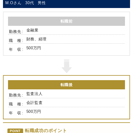
M.Oさん
30代
男性
転職前
金融業
勤務先
財務、経理
職 種
500万円
年 収
転職後
監査法人
勤務先
会計監査
職 種
500万円
年 収
転職成功のポイント
POINT