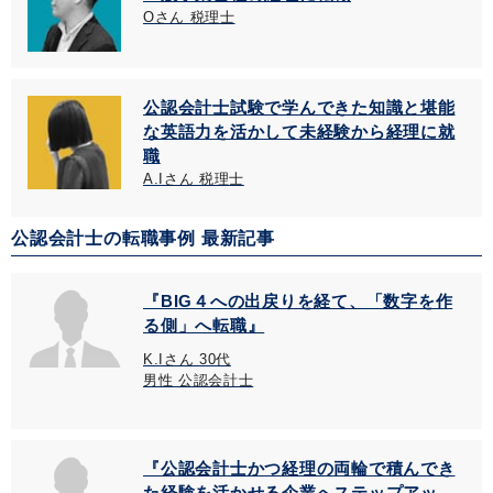
Oさん 税理士
公認会計士試験で学んできた知識と堪能
な英語力を活かして未経験から経理に就
職
A.Iさん 税理士
公認会計士の転職事例 最新記事
『BIG４への出戻りを経て、「数字を作
る側」へ転職』
K.Iさん 30代
男性 公認会計士
『公認会計士かつ経理の両輪で積んでき
た経験を活かせる企業へステップアッ