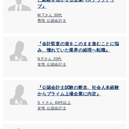
プ』
M.Tさん 30代
男性 公認会計士
『会計監査の道をこのまま進むことに悩
み、憧れていた業界の経理へ転職』
N.Fさん 20代
女性 公認会計士
『公認会計士試験の断念、社会人未経験
からプライム上場企業に内定』
S.Ｙさん 40代以上
女性 公認会計士