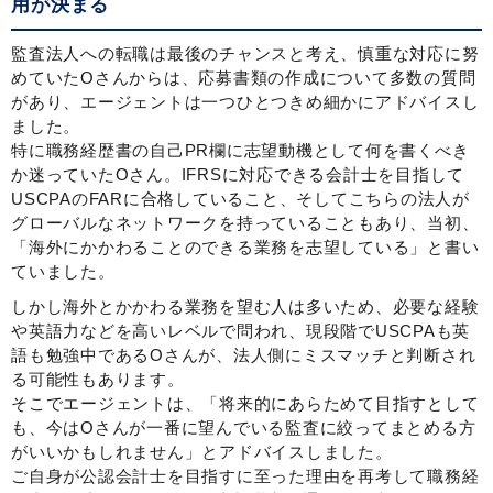
用が決まる
監査法人への転職は最後のチャンスと考え、慎重な対応に努
めていたOさんからは、応募書類の作成について多数の質問
があり、エージェントは一つひとつきめ細かにアドバイスし
ました。
特に職務経歴書の自己PR欄に志望動機として何を書くべき
か迷っていたOさん。IFRSに対応できる会計士を目指して
USCPAのFARに合格していること、そしてこちらの法人が
グローバルなネットワークを持っていることもあり、当初、
「海外にかかわることのできる業務を志望している」と書い
ていました。
しかし海外とかかわる業務を望む人は多いため、必要な経験
や英語力などを高いレベルで問われ、現段階でUSCPAも英
語も勉強中であるOさんが、法人側にミスマッチと判断され
る可能性もあります。
そこでエージェントは、「将来的にあらためて目指すとして
も、今はOさんが一番に望んでいる監査に絞ってまとめる方
がいいかもしれません」とアドバイスしました。
ご自身が公認会計士を目指すに至った理由を再考して職務経