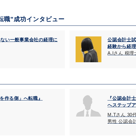
転職”成功インタビュー
しない一般事業会社の経理に
公認会計士
経験から経
A.Iさん 税理
字を作る側」へ転職』
『公認会計
へステップ
M.Tさん 30
男性 公認会