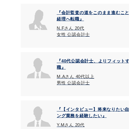
『会計監査の道をこのまま進むこ
経理へ転職』
N.Fさん 20代
女性 公認会計士
『40代公認会計士、よりフィット
職』
M.Aさん 40代以上
男性 公認会計士
『【インタビュー】将来なりたい
ング業務を経験したい』
Y.Mさん 20代