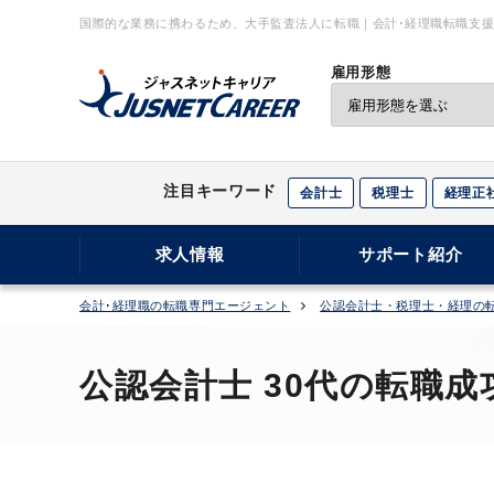
国際的な業務に携わるため、大手監査法人に転職｜会計･経理職転職支援
ア
雇用形態
注目キーワード
会計士
税理士
経理正
求人情報
サポート紹介
会計･経理職の転職専門エージェント
公認会計士・税理士・経理の
公認会計士 30代の転職成