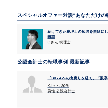
スペシャルオファー対談“あなただけの
続けてきた税理士の勉強を無駄に
転職
Oさん 税理士
公認会計士の転職事例 最新記事
『BIG４への出戻りを経て、「数
K.Iさん 30代
男性 公認会計士