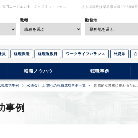
･専門エージェント｜ジャスネットキャリ
求人掲載数は業界最大級
2026年8
職種
勤務地
社員
経理派遣
経理週数日
ワークライフバランス
外資系
在
転職ノウハウ
転職事例
転職成功事例
公認会計士 30代の転職成功事例一覧
国際的な業務に携わるため
功事例