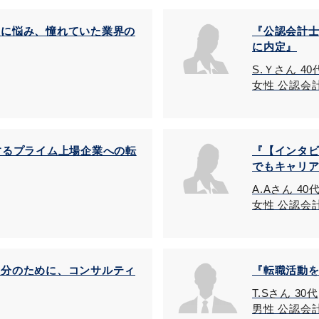
とに悩み、憧れていた業界の
『公認会計
に内定』
S.Ｙさん 4
女性 公認会
するプライム上場企業への転
『【インタ
でもキャリ
A.Aさん 40
女性 公認会
自分のために、コンサルティ
『転職活動
T.Sさん 30代
男性 公認会