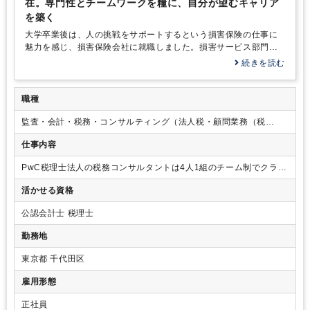
在。専門性とチームワークを糧に、自分が望むキャリア
を築く
大学卒業後は、人の挑戦をサポートするという損害保険の仕事に
魅力を感じ、損害保険会社に就職しました。損害サービス部門
で、保険金の支払いと自動車保険の示談交渉に携わり、やりがい
続きを読む
を感じて働いていました。しかし、人生100年時代といわれるな
か、「この会社で自分はどんなキャリアを目指すのか？」「自分
が本当にやりたい仕事が他にあるのではないか？」――そんな疑
職種
問が芽生え始めたのです。会社での仕事、待遇自体には満足して
監査・会計・税務・コンサルティング（法人税・顧問業務（税
いたので、すぐに転身を考えたわけではありません。ただ、将来
務）、国際税務（税務）M&A・企業再生）
に向けて新しいスキルを身に付けたいと考えて、簿記の勉強をス
仕事内容
タートしました。
そんな思いで簿記の勉強に向き合うなかで、ビジネスにおける会
PwC税理士法人の税務コンサルタントは4人1組のチーム制でクライ
計や財務に関するスキルの重要性を感じ、どうせやるならと公認
アントを受け持ち、申告業務から日々の税務相談、コンサルティン
会計士の資格取得に挑戦することにしました。そこから1年半ほど
活かせる資格
グ業務までをワンストップで提供しているため、いずれの部におい
の努力の末、短答式試験に合格できたのですが、その年の論文式
ても、申告業務から各種コンサルティング業務に関与いただけま
試験は不合格……。そこで、思い切って背水の陣を敷くことに。
公認会計士 税理士
す。
試験勉強に専念するため損害保険会社を退職し、論文式試験合格
に向けて集中することにしたのです。
勤務地
東京都 千代田区
雇用形態
正社員