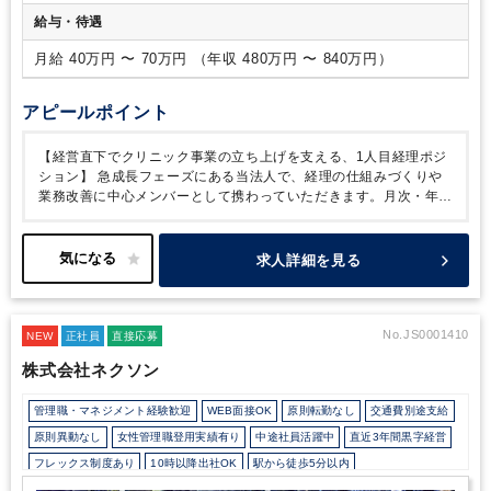
ています。
給与・待遇
月給 40万円 〜 70万円 （年収 480万円 〜 840万円）
アピールポイント
【経営直下でクリニック事業の立ち上げを支える、1人目経理ポジ
ション】
急成長フェーズにある当法人で、経理の仕組みづくりや
業務改善に中心メンバーとして携わっていただきます。月次・年次
などの定常業務に加え、通常の経理では経験できない“経営に近い
仕事”ができる環境です。
働き方についても柔軟性が高く、半日在
宅などの調整が可能なため、家庭との両立も実現できます。
・複
求人詳細を見る
数クリニックの経理を本社で一括管理／スキルの幅を広げられる環
境◎
・月次決算レベルからOK／実務に加え業務改善にも関われる
・時短勤務可能で柔軟な働き方が叶うポジション！
No.JS0001410
NEW
正社員
直接応募
株式会社ネクソン
管理職・マネジメント経験歓迎
WEB面接OK
原則転勤なし
交通費別途支給
原則異動なし
女性管理職登用実績有り
中途社員活躍中
直近3年間黒字経営
フレックス制度あり
10時以降出社OK
駅から徒歩5分以内
上場企業・株式公開企業
オフィスカジュアルOK
カジュアル（デニム）OK