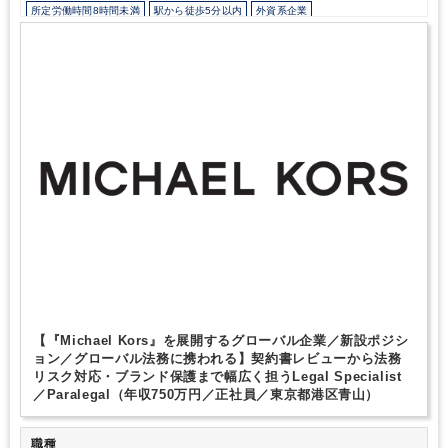
所定労働時間8時間未満
駅から徒歩5分以内
外資系企業
いることを感じました。代表とパートナー、スタッフの信頼関係が
構築されていて、お互いに敬意を持ちながら働いているのもクロー
カジュアル（デニム）OK
外国人がいるグローバルなオフィス
土日祝休み
ム税理士法人の魅力です。自分をスキルアップさせたい方、事務所
完全週休2日制
年間休日120日以上
英語力を活かす
のメンバーと共に「お客様のために」何ができるかを追求したい方
にとっては、長く就業できる税理士法人だと思います。
【『Michael Kors』を展開するグローバル企業／新設ポジシ
ョン／グローバル法務に携われる】契約書レビューから法務
リスク対応・ブランド保護まで幅広く担うLegal Specialist
／Paralegal（年収750万円／正社員／東京都港区青山）
職種