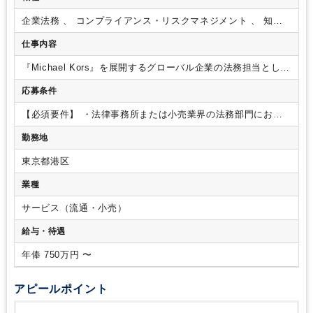
企業法務 、 コンプライアンス・リスクマネジメント 、 知的
財産・特許
仕事内容
『Michael Kors』を展開するグローバル企業の法務担当とし
て、日本・韓国の事業を法務面から支えていただきます。
応募条件
APAC・Global Legalや外部弁護士と連携しながら、契約審査
や法務相談、知的財産保護など幅広い業務を担当します。
■法
【必須要件】
・法律事務所または小売業界の法務部門におけ
務リスク評価・法務相談
・日本・韓国における事業活動に関
る法務・パラリーガル業務の実務経験（2～3年以上）
・契約
する法務リスクの評価
・契約、広告、消費者保護、取引、労
勤務地
書（NDA、商業契約、業務委託契約など）のレビュー・作成・
務などに関する社内法務相談への対応
・法務課題の整理およ
修正経験
・英語でのメール読解および基本的なコミュニケー
びAPAC Legal・外部弁護士との連携
■契約書レビュー・契約
東京都港区
ションができる方
・ドキュメンテーション能力およびスケジ
管理
・NDA、サービス契約、店舗契約、マーケティング契約
ュール・タスク管理能力
・コンプライアンス意識が高く、守
業種
など各種契約書のレビュー・修正
・各部門との契約条件の調
秘義務を遵守できる方
【歓迎要件】
・偽造品対策や知的財産
整
・契約書の管理（期限管理、電子保管、データベース運
（商標・著作権など）に関する基礎知識
・韓国法務の知識ま
サービス（流通・小売）
用）
・契約プロセスの標準化・効率化
■会社法務・会社秘書
たは韓国語スキル
・ファッション・ラグジュアリー業界での
業務
・日本・韓国法人の登記関連業務
・役員・取締役の選
給与・待遇
実務経験
・外資系企業での法務経験
・外部弁護士と連携しな
任・解任に関する手続きサポート
■外部弁護士・APAC/Global
がら法務業務を進めた経験
・リスクアセスメント（法務リス
Legalとの連携
・外部弁護士への依頼・調整
・弁護士作成文書
年俸 750万円 〜
ク評価）の実務経験
【求める人物像】
・社内外の関係者と円
の確認
・Global・APAC Legalからの依頼対応
・グローバル
滑にコミュニケーションを図り、調整・連携ができる方
・正
ポリシーの日本・韓国への展開
■知的財産・ブランド保護
・
確性とスピードを意識しながら業務を遂行できる方
・事業部
アピールポイント
偽造品対策および税関対応
・社内・外部弁護士・税関との調
門のニーズを理解し、柔軟かつ主体的に業務を進められる方
整
・ブランド保護に関する資料・情報管理
・APAC・Global