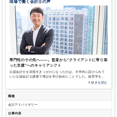
現場で働く会計士の声
専門性のその先へ――。監査から“クライアントに寄り添
った支援”へのキャリアシフト
公認会計士を目指すきっかけになったのは、大学内に設けられて
いた公認会計士講座で簿記を学び始めたことでした。経営学を学
ぶうえで必要なスキルである会計に触れたことが、公認会計士と
続きを読む
いう職業への関心を高める大きな転機になったのです。 最初はあ
くまで会計への興味からのスタートでしたが、簿記の試験でしっ
かり結果が出たことに加え、財務会計や管理会計といった各科目
職種
がとても面白く感じながら学べたことで、「公認会計士は自分に
会計アドバイザリー
向いている仕事ではないか」と感じるように。また、父の仕事の
関係で、弁護士や医師、公認会計士といった専門職の方々のお話
仕事内容
を父から聞く機会が多くありました。そうした会話を通じて、そ