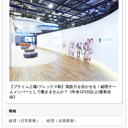
外国人がいるグローバルなオフィス
研修・資格取得支援
完全週休2日制
年間休日120日以上
英語力を活かす
総合力（Big４～準大手）
芸能・芸術、クリエイティブ分野に強み
【プライム上場/フレックス制】英語力を活かせる！経理チー
ムメンバーとして働きませんか？《年休125日以上/服装自
由》
職種
経理（日常業務） 、 経理（決算業務）