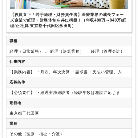
【役員直下 / 若手経理・財務責任者】医療業界の成長フェー
ズ企業で経理・財務体制を共に構築！（年収480万～840万/経
理/正社員/東京都千代田区永田町）
職種
経理（日常業務） 、 経理（決算業務） 、 経理（管理会計）
仕事内容
【業務内容】
・月次、年次決算
・請求書・支払い管理、入出
金管理
・資金繰り、数値管理
・経営陣向けの数値資料作成
・
応募条件
バックオフィス業務の整理、改善
【ポイント！】
・複数クリ
ニックの経理を本社で一括管理／スキルの幅を広げられる環境
【必須要件】
・経理実務経験者（経験年数は相談に応じま
◎
・月次決算レベルからOK／実務に加え業務改善にも関われ
す。）
【歓迎要件】
・業務改善（プロセス改善、マニュアル
る
・週4日～・時短勤務可能で柔軟な働き方が叶うポジショ
勤務地
作成、システム導入など）の経験
・子会社経理、管理会計、
ン！
【会社について】
一般社団法人再健会は、東京都・神奈
連結パッケージなどの経験
・スタートアップ、少人数組織で
川県・大阪府を中心に、整形外科・小児科等のクリニックを継
東京都千代田区
の幅広い経理経験
承し、新しい経営モデルの一般診療科クリニックを展開するク
業種
リニックグループです。私たちは、全国で増加するクリニック
の後継者不足や地域医療の縮小という課題に対し、承継・新規
その他（医療・福祉・介護）
開設を通じて持続可能な地域医療を再構築することを使命とし