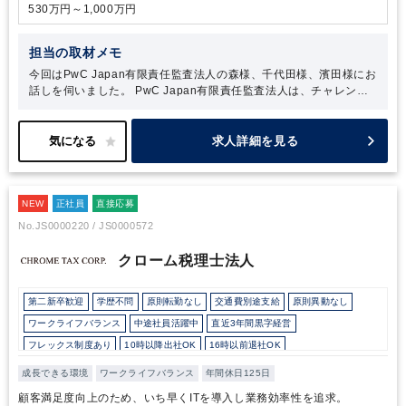
530万円～1,000万円
担当の取材メモ
今回はPwC Japan有限責任監査法人の森様、千代田様、濱田様にお
話しを伺いました。
PwC Japan有限責任監査法人は、チャレンジ
ングな社風と働き方の柔軟性が大変魅力的です
>様々な挑戦を可能
としているのは、大手監査法人ならではのサービスラインの多さも
ありますが、コーチ制度に力を入れることで、若手が安心して挑戦
求人詳細を見る
できる環境づくりが整っているためだと感じました。
また『ニュー
ノーマル時代』に相応しい働き方を実現するための制度も整ってお
り、それがワークライフバランスを保ちながら高品質な監査サービ
NEW
スの提供を可能としているのだと感じました。
正社員
直接応募
会計士の資格を活か
し、さまざまな経験をしたいという方はぜひ応募してみてくださ
No.JS0000220 / JS0000572
い。
クローム税理士法人
第二新卒歓迎
学歴不問
原則転勤なし
交通費別途支給
原則異動なし
ワークライフバランス
中途社員活躍中
直近3年間黒字経営
フレックス制度あり
10時以降出社OK
16時以前退社OK
所定労働時間8時間未満
駅から徒歩5分以内
オフィスカジュアルOK
成長できる環境
ワークライフバランス
年間休日125日
少人数の職場（所属部門の人数3人以下）
研修・資格取得支援
土日祝休み
顧客満足度向上のため、いち早くITを導入し業務効率性を追求。