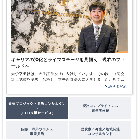
キャリアの深化とライフステージを見据え、現在のフィ
ールドへ
大学卒業後は、大手証券会社に入社しています。その後、公認会
計士試験を受験、合格し、大手監査法人に入所しました。監査法
人では主に、金融インダストリーグループに席を置き、アセット
続きを読む
マネジメント会社やファンドなどの会計監査業務に従事しまし
た。不動産ファンドや、プライベートエクイティファンド、証券
投資信託等、ファンドの基礎を学びました。監査IT化プロジェク
新規プロジェクト担当コンサルタン
税務コンプライアンス
トにも参加し、ITを利用したファンド監査の自動化ツールの開発
ト
責任者候補
および運用業務も経験しています。
（CFO支援サービス）
国際・海外ウェルス
脱炭素／再生／地域関連
事業担当
コンサルタント