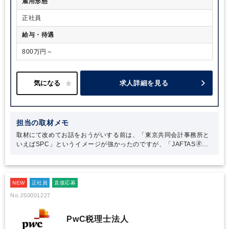
雇用形態
正社員
給与・待遇
800万円～
求人詳細を見る
担当の取材メモ
取材にて改めてお話をおうがいする前は、「東京共同会計事務所と
いえばSPC」というイメージが強かったのですが、「JAFTAS🄬」
のサービスが今では日本になくてはならない存在になるほど、社会
貢献性のあるサービスを展開されていることを身に染みて感じまし
た。当法人が生み出した新しいサービスは、クライアントのニーズ
はもちろん、日本を支えていると言っても過言ではないと思いま
NEW
正社員
直接応募
す。
No.JS0001227
PwC税理士法人