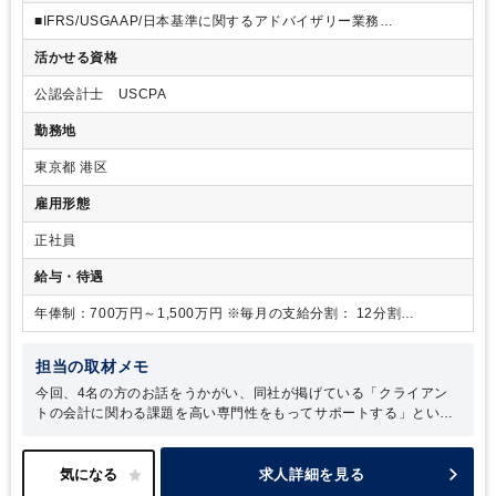
れぞれの職業に求められる専門性や社会的役割、キャリアの積み
■IFRS/USGAAP/日本基準に関するアドバイザリー業務
重ね方について理解を深めることができ、自然と「専門職として
-複雑な会計処理に関するアドバイス
のキャリア」に対する意識が芽生えていたのだと思います。 そう
活かせる資格
-財務諸表コンバージョン
した流れのなかで、在学中に公認会計士試験を受験、合格し、大
-会計基準・会計マニュアル作成支援
学卒業と同時に新日本有限責任監査法人（現 EY新日本有限責任監
公認会計士 USCPA
-IFRS導入支援・研修実施
査法人）へ。監査は会計士の独占業務です。まずは、その根幹と
■財務諸表作成・決算業務・監査対応支援
なる実務を経験したいという思いから、事業会社への就職ではな
勤務地
■不正調査・過年度財務諸表遡及修正支援
く、迷うことなく監査法人でお世話になる道を選びました。
■海外子会社管理・ガバナンス整備支援
東京都 港区
■内部統制・JSOX整備支援
■IPO支援
雇用形態
■経営管理/管理会計改善支援（EPMツール導入を含む）
■M&A関連（財務デューデリジェンス、PMI）
正社員
※経験・スキルに応じて、お任せする業務を決定いたします。
給与・待遇
年俸制：700万円～1,500万円 ※毎月の支給分割： 12分割
月給：583,333円～1,250,000円
担当の取材メモ
今回、4名の方のお話をうかがい、同社が掲げている「クライアン
トの会計に関わる課題を高い専門性をもってサポートする」という
方針が浸透しており、「人が命」であり、一人ひとりがプロフェッ
ショナルとして成長してもらうことで、新しい案件やクライアント
との関係強化に繋がり、結果的に会社が成長していくという理念
求人詳細を見る
を、それぞれのやり方、キャリアの築き方で体現されていると感じ