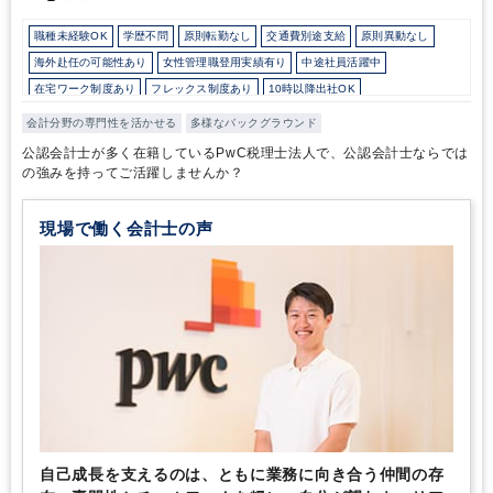
職種未経験OK
学歴不問
原則転勤なし
交通費別途支給
原則異動なし
海外赴任の可能性あり
女性管理職登用実績有り
中途社員活躍中
在宅ワーク制度あり
フレックス制度あり
10時以降出社OK
16時以前退社OK
所定労働時間8時間未満
駅から徒歩5分以内
業界大手企業
会計分野の専門性を活かせる
多様なバックグラウンド
外資系企業
オフィスカジュアルOK
研修・資格取得支援
退職金制度
公認会計士が多く在籍しているPwC税理士法人で、公認会計士ならでは
育児・託児支援制度
完全週休2日制
年間休日120日以上
英語力を活かす
の強みを持ってご活躍しませんか？
総合力（Big４～準大手）
現場で働く会計士の声
自己成長を支えるのは、ともに業務に向き合う仲間の存