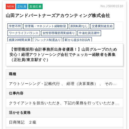
で、それらのコンサルティング等も行っています。
更に、グルー
プ会社の公認会計士、税理士、弁護士と協業することにより、専門
No.JS0001510
NEW
正社員
直接応募
家によるソリューション提供を組み合わせ、実行推進力を備えた総
山田アンドパートナーズアカウンティング株式会社
合的なサービスの提供が可能となっています。
■求人特徴
中途入
社される方は、小規模な会計事務所や競合他社から「クライアント
学歴不問
管理職・マネジメント経験歓迎
原則転勤なし
交通費別途支給
規模を大きくしたい」「現職よりも働き方を改善したい」「内勤業
務以外にもチャレンジしたい」と考えて転職されてくる方が多く、
ワークライフバランス
女性管理職登用実績有り
中途社員活躍中
他社と比べて業務内容の幅広さ、退職金や産休育休制度など福利厚
残業20時間未満
フレックス制度あり
駅から徒歩5分以内
生も整っており、働きやすい環境と努力を惜しまずキャリアアッ
研修・資格取得支援
退職金制度
土日祝休み
完全週休2日制
プ/ステップアップをしたい方にとってオススメな環境がありま
【管理職採用/会計事務所出身者優遇！】山田グループのため
す。
業務は原則、１社担当制で様々な法人/個人をお任せいたしま
年間休日120日以上
安心！経理アウトソーシング会社でチェッカー経験者を募集
すが、主担当が入力し、チェッカーがダブルチェックをする体制を
（正社員/東京駅すぐ）
とっています。
また、案件ごとにチームで動いているものや、組
織としてのチーム制など、手厚いサポート/フォロー環境も整って
います。
「チェッカー」としてご活躍いただける方を募集しま
職種
す。
■組織構成
業務軸、人事軸のチーム制を取っています。
それ
アウトソーシング・記帳代行 、 経理（決算業務） 、 その他
ぞれが下記の様な構成になり業務フォロー、キャリアフォローをし
（コンサルティング）
ています。
マネージャー ＋ リーダー ＋ シニアスタッフ ＋ スタッ
仕事内容
フ
クライアントを担当いただき、下記の業務を行っていただきま
す。
【具体的な業務内容】
・記帳代行、経理部門サポート業
活かせる資格
務
・決算サポート（月次・年次・四半期・連結）
・メンバー
が入力した内容のチェック
・経理業務改善コンサルティング
日商簿記 ２級
・会計システム導入支援
※ご経験スキルに応じ、クライアン