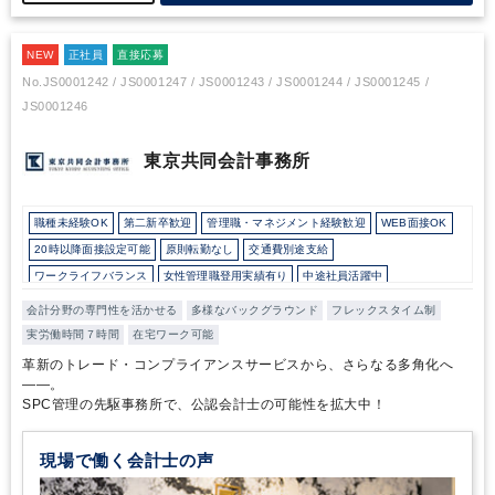
られました。
だからこそ、「ロールモデルとして魅力的な先輩がい
る」、「次はこうした経験を積みたい」といった前向きな発言が自
NEW
然と出てくるのだと思います。
正社員
直接応募
No.JS0001242 / JS0001247 / JS0001243 / JS0001244 / JS0001245 /
JS0001246
東京共同会計事務所
職種未経験OK
第二新卒歓迎
管理職・マネジメント経験歓迎
WEB面接OK
20時以降面接設定可能
原則転勤なし
交通費別途支給
ワークライフバランス
女性管理職登用実績有り
中途社員活躍中
直近3年間黒字経営
在宅ワーク制度あり
フレックス制度あり
会計分野の専門性を活かせる
多様なバックグラウンド
フレックスタイム制
10時以降出社OK
16時以前退社OK
所定労働時間8時間未満
実労働時間７時間
在宅ワーク可能
駅から徒歩5分以内
オフィスカジュアルOK
革新のトレード・コンプライアンスサービスから、さらなる多角化へ
外国人がいるグローバルなオフィス
研修・資格取得支援
育児・託児支援制度
――。
SPC管理の先駆事務所で、公認会計士の可能性を拡大中！
土日祝休み
完全週休2日制
年間休日120日以上
総合力（Big４～準大手）
顧客開拓にノウハウあり
独自サービス
現場で働く会計士の声