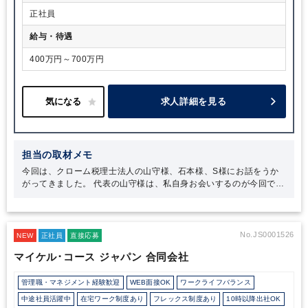
正社員
給与・待遇
400万円～700万円
求人詳細を見る
担当の取材メモ
今回は、クローム税理士法人の山守様、石本様、S様にお話をうか
がってきました。
代表の山守様は、私自身お会いするのが今回で三
度目になるのですが、第一印象と変わらず、温かくフレンドリーに
接してくださる穏やかなお人柄の方です。山守様は経営の基盤にも
されている「人にされたいことを人にする」という信条を常に大切
にされているのだな、とお会いするたびに身をもって感じます。
今
No.JS0001526
NEW
正社員
直接応募
回の取材では、クローム税理士法人が提供しているサービスは全
マイケル･コース ジャパン 合同会社
て、「お客様のために」という想いが根底にあることが印象的でし
た。お客様の要望や状況に合わせて真摯に対応しようとすること
で、幅広いサービスの提供や柔軟な対応が可能になっているのだと
管理職・マネジメント経験歓迎
WEB面接OK
ワークライフバランス
思います。
また、石本様とS様のお話からは、山守様に対する信頼
中途社員活躍中
在宅ワーク制度あり
フレックス制度あり
10時以降出社OK
は厚く、事務所の方針に深く共感し、挑戦する意欲を常に持たれて