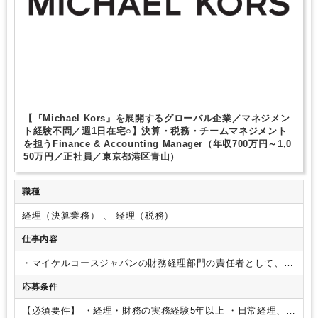
【『Michael Kors』を展開するグローバル企業／マネジメン
ト経験不問／週1日在宅○】決算・税務・チームマネジメント
を担うFinance & Accounting Manager（年収700万円～1,0
50万円／正社員／東京都港区青山）
職種
経理（決算業務） 、 経理（税務）
仕事内容
・マイケルコースジャパンの財務経理部門の責任者として、一
般会計、売掛金、買掛金、原価計算、棚卸資産会計、資金管
応募条件
理、収益認識、税務を含むすべての会計関連業務を統括する。
・月次および年次決算業務を主導し、月次および年次財務諸表
【必須要件】
・経理・財務の実務経験5年以上
・日常経理、決
の適時かつ正確な作成およびレポーティングを行う。
・税務