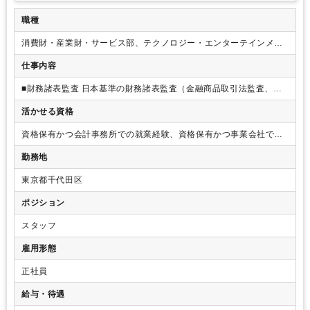
テム営業かコーポレート部門」で配属希望を
職種
消費財・産業財・サービス部、テクノロジー・エンターテインメン
ト部での会計監査
仕事内容
■財務諸表監査 日本基準の財務諸表監査（金融商品取引法監査、会
社法監査、各種業法に基づく監査、公開準備会社の財務諸表監査、
活かせる資格
特殊法人監査、その他）、海外基準の財務諸表監査（国際監査基準
に基づく監査、米国監査基準に基づく監査） ■内部統制監査
資格保有かつ会計事務所での就業経験、資格保有かつ事業会社での
経理部門経験、資格保有かつ海外営業や経営企画部門での経験 な
勤務地
ど
東京都千代田区
ポジション
スタッフ
雇用形態
正社員
給与・待遇