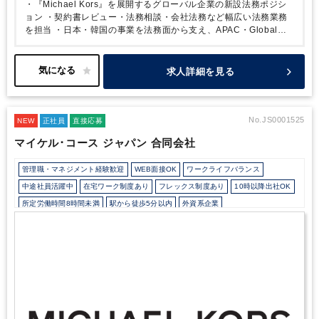
・自ら課題を整理し、責任感を持って行動できる方
・機密情
・『Michael Kors』を展開するグローバル企業の新設法務ポジシ
IPチームとのプロジェクト推進
■その他法務業務
・法改正情
報の取り扱いに高い意識を持ち、誠実に業務へ取り組める方
ョン
・契約書レビュー・法務相談・会社法務など幅広い法務業務
報の調査・社内共有
・コンプライアンス関連資料の作成・研
を担当
・日本・韓国の事業を法務面から支え、APAC・Global
修サポート
・顧客・取引先トラブルの一次対応
・その他、法
Legalと連携して活躍
・知的財産・ブランド保護（偽造品対策）に
務関連プロジェクトへの参画
も携われる、希少なポジション
・外部弁護士や各部門と連携し、
事業推進を法務面からサポート
・年収750万円・週1日在宅勤務可
求人詳細を見る
など、働きやすい環境を整備
・グローバルプロジェクトやコンプ
ライアンス推進など、幅広い経験を積める
No.JS0001525
NEW
正社員
直接応募
マイケル･コース ジャパン 合同会社
管理職・マネジメント経験歓迎
WEB面接OK
ワークライフバランス
中途社員活躍中
在宅ワーク制度あり
フレックス制度あり
10時以降出社OK
所定労働時間8時間未満
駅から徒歩5分以内
外資系企業
カジュアル（デニム）OK
外国人がいるグローバルなオフィス
土日祝休み
完全週休2日制
年間休日120日以上
英語力を活かす