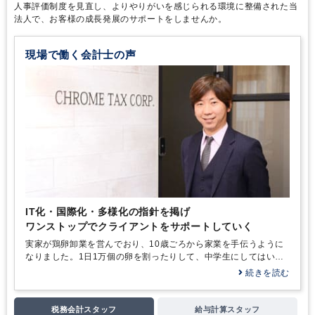
完全週休2日制
年間休日120日以上
英語力を活かす
人事評価制度を見直し、よりやりがいを感じられる環境に整備された当
法人で、お客様の成長発展のサポートをしませんか。
顧客開拓にノウハウあり
外資系に強み
ダブルライセンス(公認会計士＋税理士等）
現場で働く会計士の声
IT化・国際化・多様化の指針を掲げ
ワンストップでクライアントをサポートしていく
実家が鶏卵卸業を営んでおり、10歳ごろから家業を手伝うように
なりました。1日1万個の卵を割ったりして、中学生にしてはいい
バイトでした（笑）。その頃芽生えたのが「将来は事業をやりた
続きを読む
い」という思いです。そして、数字に明るくなったほうがよいと
考え、大学進学の際は経営学部を選択しました。入学後、大学生
活を謳歌しようと思っていたのですが、ハンググライダーのサー
税務会計スタッフ
給与計算スタッフ