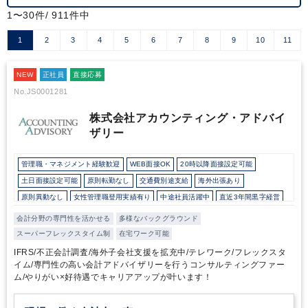
1〜30件/ 911件中
1
2
3
4
5
6
7
8
9
10
11
NEW
正社員
直接応募
No.JS0001281
株式会社アカウンティング・アドバイ
ザリー
管理職・マネジメント経験歓迎
WEB面接OK
20時以降面接設定可能
土日面接設定可能
原則転勤なし
交通費別途支給
海外出張あり
原則異動なし
女性管理職登用実績有り
中途社員活躍中
直近3年間黒字経営
在宅ワーク制度あり
フレックス制度あり
10時以降出社OK
会計分野の専門性を活かせる
多様なバックグラウンド
駅から徒歩5分以内
オフィスカジュアルOK
カジュアル（デニム）OK
スーパーフレックスタイム制
在宅ワーク可能
外国人がいるグローバルなオフィス
研修・資格取得支援
土日祝休み
IFRS/不正会計調査/海外子会社支援を拡充中/テレワーク/フレックスタ
完全週休2日制
英語力を活かす
総合力（Big４～準大手）
イム/専門性の高い会計アドバイザリーを行うコンサルティングファー
ム/やりがい×好待遇でキャリアアップが叶います！
顧客開拓にノウハウあり
独自サービス