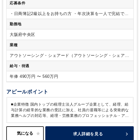
ト対応や訪問等もお任せいたします。
応募条件
・日商簿記2級以上をお持ちの方
・年次決算を一人で完結でき
る方
・固定資産の計上判断が可能な方（中小特例基準と一般
勤務地
の判断基準の違いが判る方）
・消費税の原則課税（個別対
応）・簡易課税での仕訳処理が出来る方
・チェッカーとして
大阪府中央区
のご経験をお持ちの方
【歓迎】
会計事務所、シェアードサー
ビス、BPO出身の方
業種
アウトソーシング・シェアード（アウトソーシング・シェアー
ドサービス）
給与・待遇
年俸 490万円 〜 560万円
アピールポイント
■企業特徴
国内トップの税理士法人グループ企業として、経理、給
与計算の経常的な業務の受託に加え、社員の退職等による突発的な
業務ヘルプの対応等、経理・労務業務のプロフェッショナル・アシ
スタントとして、スピードと正確性を重視し、経理、給与、社会保
険、管理業務をサポートします。
高い品質、信頼性、豊富な実務
経験を生かし、お客様の経営課題にお客様の視点で、お客様と一緒
求人詳細を見る
に取り組んでいます。
世の中は、AI、RPA等々を利用した業務の