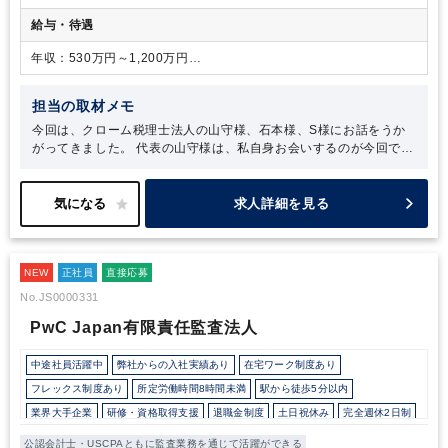
給与・待遇
年収：530万円～1,200万円
月給：333,750円～875,675円
担当の取材メモ
今回は、クローム税理士法人の山守様、石本様、S様にお話をうか
がってきました。
代表の山守様は、私自身お会いするのが今回で三
度目になるのですが、第一印象と変わらず、温かくフレンドリーに
接してくださる穏やかなお人柄の方です。山守様は経営の基盤にも
されている「人にされたいことを人にする」という信条を常に大切
求人詳細を見る
にされているのだな、とお会いするたびに身をもって感じます。
今
回の取材では、クローム税理士法人が提供しているサービスは全
て、「お客様のために」という想いが根底にあることが印象的でし
NEW
た。お客様の要望や状況に合わせて真摯に対応しようとすること
正社員
直接応募
で、幅広いサービスの提供や柔軟な対応が可能になっているのだと
No.JS0000331
思います。
また、石本様とS様のお話からは、山守様に対する信頼
PwC Japan有限責任監査法人
は厚く、事務所の方針に深く共感し、挑戦する意欲を常に持たれて
いることを感じました。代表とパートナー、スタッフの信頼関係が
構築されていて、お互いに敬意を持ちながら働いているのもクロー
中途社員活躍中
弊社からの入社実績あり
在宅ワーク制度あり
ム税理士法人の魅力です。自分をスキルアップさせたい方、事務所
フレックス制度あり
所定労働時間8時間未満
駅から徒歩5分以内
のメンバーと共に「お客様のために」何ができるかを追求したい方
業界大手企業
研修・資格取得支援
退職金制度
土日祝休み
完全週休2日制
にとっては、長く就業できる税理士法人だと思います。
年間休日120日以上
総合力（Big４～準大手）
公認会計士・USCPAともに監査業務を通じて活躍ができる