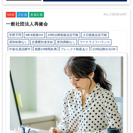
効率化を図る企業が多くなっている中、当社は専門家としての視点
で、それらのコンサルティング等も行っています。
更に、グルー
プ会社の公認会計士、税理士、弁護士と協業することにより、専門
No.JS0001487
NEW
正社員
直接応募
家によるソリューション提供を組み合わせ、実行推進力を備えた総
一般社団法人再健会
合的なサービスの提供が可能となっています。
■求人特徴
中途入
社される方は、小規模な会計事務所や競合他社から「クライアント
学歴不問
WEB面接OK
20時以降面接設定可能
土日面接設定可能
規模を大きくしたい」「現職よりも働き方を改善したい」「内勤業
務以外にもチャレンジしたい」と考えて転職されてくる方が多く、
原則転勤なし
交通費別途支給
原則異動なし
ワークライフバランス
他社と比べて業務内容の幅広さ、退職金や産休育休制度など福利厚
中途社員活躍中
残業20時間未満
フレックス制度あり
10時以降出社OK
生も整っており、働きやすい環境と努力を惜しまずキャリアアッ
オフィスカジュアルOK
少人数の職場（所属部門の人数3人以下）
プ/ステップアップをしたい方にとってオススメな環境がありま
す。
業務は原則、１社担当制で様々な法人/個人をお任せいたしま
育児・託児支援制度
土日祝休み
完全週休2日制
年間休日120日以上
すが、主担当が入力し、チェッカーがダブルチェックをする体制を
総合力（Big４～準大手）
地域密着
独自サービス
医療に強み
ITに強み
とっています。
また、案件ごとにチームで動いているものや、組
織としてのチーム制など、手厚いサポート/フォロー環境も整って
います。
■組織構成
業務軸、人事軸のチーム制を取っています。
それぞれが下記の様な構成になり業務フォロー、キャリアフォロー
をしています。
マネージャー ＋ リーダー ＋ シニアスタッフ ＋ ス
タッフ