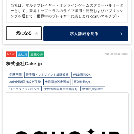
当社は、マルチプレイヤー・オンラインゲームのグローバルリーダ
ーとして、業界トップクラスのライブ運用・開発およびパブリッシ
ングを通じて、世界中のプレイヤーに楽しまれる深いマルチプレイ
ヤー・オンラインゲーム体験を提供しています。10年以上に渡り
サービスを提供しているゲームの数は10タイトルを超え、世界中
で多くのファンを有しています。
当社は、1994年に設立され、現
求人詳細を見る
在60タイトルを超える様々なジャンルのオンラインゲームを世界
190ヶ国以上で配信しています。ネクソンを象徴する『メイプルス
トーリー』および『アラド戦記』などのゲームは、業界トップクラ
スのライブ運用により、常に魅力的なコンテンツとサービスを提供
No.JS0001404
NEW
正社員
直接応募
することで、10年を超える長期間に渡って成長してきました。さ
株式会社Cake.jp
らに、技術的進歩により、このような深いマルチプレイヤー・オン
ラインゲーム体験および大規模仮想世界をモバイルでも提供出来る
学歴不問
管理職・マネジメント経験歓迎
WEB面接OK
ようになりました。『メイプルストーリーM』はその代表例です。
当社は、自社IP・業界トップクラスのライブ運用力・開発力・グロ
20時以降面接設定可能
土日面接設定可能
原則転勤なし
ーバルネットワークを活用したパブリッシング力を活かして、今後
ワークライフバランス
女性管理職登用実績有り
中途社員活躍中
も深いマルチプレイヤー・オンラインゲーム体験を様々なプラット
在宅ワーク制度あり
残業20時間未満
フレックス制度あり
10時以降出社OK
フォームを通じて、世界中のプレイヤーに提供してまいります。
駅から徒歩5分以内
オフィスカジュアルOK
カジュアル（デニム）OK
Wワーク可能（副業禁止規定なし）
土日祝休み
完全週休2日制
年間休日120日以上