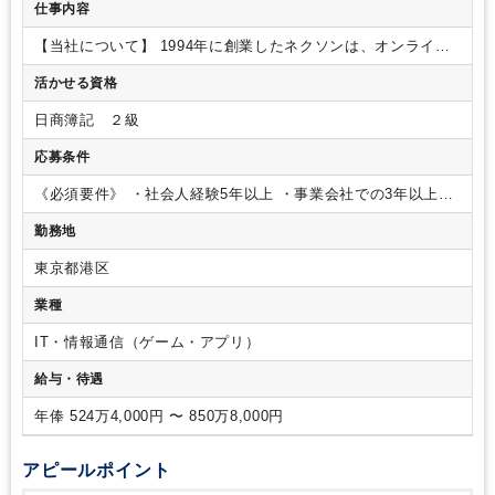
仕事内容
【当社について】
1994年に創業したネクソンは、オンライン
ゲームの制作・開発、配信を手掛ける会社です。2011年12月
活かせる資格
に東京証券取引所第一部（現在のプライム市場）へ上場し、代
表的作である『メイプルストーリー』、『マビノギ』、『アラ
日商簿記 ２級
ド戦記』をはじめとする40を超えるゲームを、190を超える国
と地域でPC、コンソール及びモバイル向けに提供していま
応募条件
す。
【組織について】
経理チームは単体経理業務及びグルー
プ本社業務の一部を担当しています。
具体的には日々の会計
《必須要件》
・社会人経験5年以上
・事業会社での3年以上の
処理から会計決算・計算書類などの作成、監査法人対応、税務
経理実務経験
・現業部門や金融機関と接する機会が多いた
勤務地
申告書の作成、税務調査対応など様々な業務を行っています。
め、積極的なコミュニケーションをとることができる方
・日
【担当予定の業務内容】
・決算業務（月次・四半期・年次）
商簿記2級程度の会計知識
・チームマネジメント経験
・Excel
東京都港区
計算書類/単体財務諸表作成
・連結パッケージ作成
・各種税務
およびITスキル
・英語スキル
（英文メール等で利用する為、
申告作成サポート
・社員経費精算
・資金管理/支払処理
・現
読み書きレベルで構いません。
会話に関しては尚可となり
業種
業部門のサポート
・各種レポートの作成
・各種プロジェクト
ますが必須ではございません。）
《尚可要件》
・英語スキル
対応
【ポジションの役割】
・担当者として各種業務をご担当
（TOEIC700程度）
・税理士（法人・消費税）
《人物像》
・
IT・情報通信（ゲーム・アプリ）
いただきます。
・即戦力としての活躍ができる人
【職場の環
事業に対する関心を持ち当事者として貢献するマインドを持っ
給与・待遇
境】
所属する経理財務部は約15名、経理チームは4名が所属し
ている方
・積極的に業務に取り組み、やり遂げる責任感のあ
ています。
【キャリアパス】
・チーム内のジョブローテーシ
る方
・正確性とスピードの双方を意識して業務に取り組むこ
年俸 524万4,000円 〜 850万8,000円
ョンを経て、本人の適性・能力により他のチームへの異動も可
とができる方
・事業部門や関連会社に対して積極的かつ柔軟
能です。
【使用システム】
Oracle
にコミュニケーションをとることができる方
・マルチタスク
に対応できる方
・業務に取り組む中で会計・税務のスキルの
アピールポイント
向上に取り組み自らキャリアを切り拓ける方