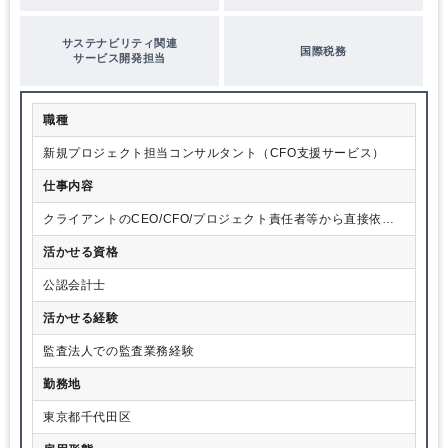
サステナビリティ関連
国際税務
サービス開発担当
職種
新規プロジェクト担当コンサルタント（CFO支援サービス）
仕事内容
クライアントのCEO/CFO/プロジェクト責任者等から直接依頼
を受け、クライアントの新規部署の立ち上げ支援、プロジェク
活かせる資格
トのPMO機能を担い、会計税務スキルを起点にクライアントの
ビジネス開発をサポートしていきます。
公認会計士
活かせる経験
監査法人での監査業務経験
勤務地
東京都千代田区