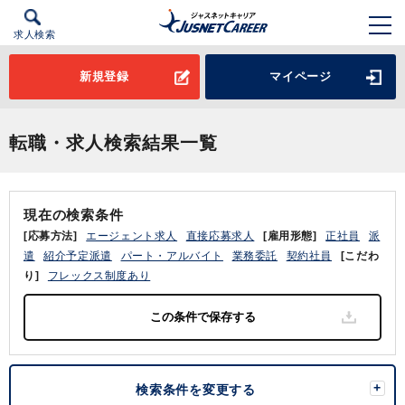
求人検索
新規登録
マイページ
転職・求人検索結果一覧
現在の検索条件
[応募方法]
エージェント求人
直接応募求人
[雇用形態]
正社員
派
遣
紹介予定派遣
パート・アルバイト
業務委託
契約社員
[こだわ
り]
フレックス制度あり
検索条件を変更する