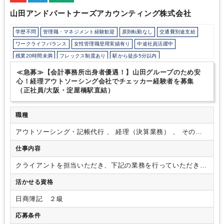
山田アンドパートナーズアカウンティング株式会社
学歴不問
管理職・マネジメント経験歓迎
原則転勤なし
交通費別途支給
ワークライフバランス
女性管理職登用実績有り
中途社員活躍中
残業20時間未満
フレックス制度あり
駅から徒歩5分以内
研修・資格取得支援
土日祝休み
完全週休2日制
年間休日120日以上
≪急募≫【会計事務所出身者優遇！】山田グループのため安
心！経理アウトソーシング会社でチェッカー経験者を募集
（正社員/大阪・淀屋橋駅直結）
職種
アウトソーシング・記帳代行 、 経理（決算業務） 、 その他
（コンサルティング）
仕事内容
クライアントを担当いただき、下記の業務を行っていただきま
す。
【具体的な業務内容】
・記帳代行、経理部門サポート業
活かせる資格
務
・決算サポート（月次・年次・四半期・連結）
・メンバー
が入力した内容のチェック
・経理業務改善コンサルティング
日商簿記 ２級
・会計システム導入支援
※ご経験スキルに応じ、クライアン
ト対応や訪問等もお任せいたします。
応募条件