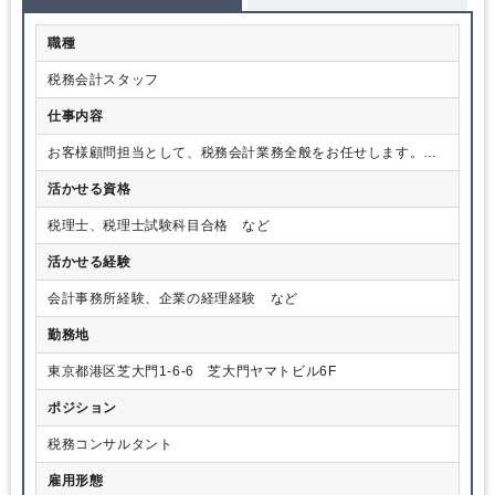
クルでの活動中、墜落し、骨折してハングのライセンス取得を断
念……。そんな経緯もあって、本格的に公認会計士試験に向けた
職種
勉強を始めたのです。
大学を卒業した年に第二次試験に合格し、監査法人に入所して会
税務会計スタッフ
計監査の実務を学びます。ところが、つくられた財務諸表をチェ
ックするという業務がどうも性に合いません。そこで心機一転、
仕事内容
外資系の事業会社に転職。現場の経理実務やファイナンス、レポ
ーティングなどを一とおり学んだ後、英語を学ぶべくアメリカへ
お客様顧問担当として、税務会計業務全般をお任せします。国
留学。ビジネススクールを経て帰国後、アメリカで見たスターバ
際税務、IPO支援、資金調達、経理アウトソーシング支援などの
ックスをヒントに紅茶の飲食業を立ち上げました。
活かせる資格
幅広い業務まで、希望にもよりますが担当をお願いする場合が
ここで気づいたのは、私はコストを見る経営分析には長けていた
あります。
税理士、税理士試験科目合格 など
のですが、売上のつくり方は不得手だったということ。お店を満
席にできても、回転率が上げられないのです。商才はまったく違
活かせる経験
うセンスだと気づき、1年ほどで早期撤退。そして御縁があって会
計事務所に入所し、会計税務の仕事に取り組むことになりまし
会計事務所経験、企業の経理経験 など
た。そこは小規模ながらも多様な案件を引き受ける事務所でした
ので、税務申告書の作成からIPOのコンサルティング、企業再生の
勤務地
支援にビジネスプランの作成、資金調達と様々な案件を経験させ
てもらえました。
東京都港区芝大門1-6-6 芝大門ヤマトビル6F
ポジション
税務コンサルタント
雇用形態