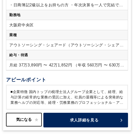
・日商簿記2級以上をお持ちの方
・年次決算を一人で完結でき
る方
・固定資産の計上判断が可能な方（中小特例基準と一般
勤務地
の判断基準の違いが判る方）
・消費税の原則課税（個別対
応）・簡易課税での仕訳処理が出来る方
・チェッカーとして
大阪府中央区
のご経験をお持ちの方
【歓迎】
会計事務所、シェアードサー
ビス、BPO出身の方
業種
アウトソーシング・シェアード（アウトソーシング・シェアー
ドサービス）
給与・待遇
月給 37万3,890円 〜 42万1,852円 （年収 560万円 〜 630万
円）
アピールポイント
■企業特徴
国内トップの税理士法人グループ企業として、経理、給
与計算の経常的な業務の受託に加え、社員の退職等による突発的な
業務ヘルプの対応等、経理・労務業務のプロフェッショナル・アシ
スタントとして、スピードと正確性を重視し、経理、給与、社会保
険、管理業務をサポートします。
高い品質、信頼性、豊富な実務
経験を生かし、お客様の経営課題にお客様の視点で、お客様と一緒
求人詳細を見る
に取り組んでいます。
世の中は、AI、RPA等々を利用した業務の
効率化を図る企業が多くなっている中、当社は専門家としての視点