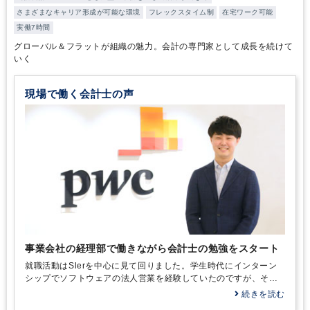
さまざまなキャリア形成が可能な環境
フレックスタイム制
在宅ワーク可能
実働7時間
グローバル＆フラットが組織の魅力。会計の専門家として成長を続けて
いく
現場で働く会計士の声
事業会社の経理部で働きながら会計士の勉強をスタート
就職活動はSlerを中心に見て回りました。学生時代にインターン
シップでソフトウェアの法人営業を経験していたのですが、それ
が楽しくて。とはいえ、まったく同じことをするのも面白くない
続きを読む
と考え、一部上場の電機メーカーに総合職で採用されると「シス