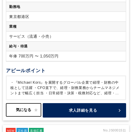
算業務（月次・年次）、税務対応の実務経験
・財務諸表（PL
申告や金融機関向けの財務報告を含むレポーティングを統括す
勤務地
／BS）の作成またはレビューに関する実務経験
・日本会計基
る。
・会計基準および社内ポリシーへの準拠を確保し、会計
準（J-GAAP）または米国会計基準（US GAAP）の知識・実
論点の調査、解釈、および判断を行う。
・財務報告にかかる
東京都港区
務経験
・Microsoft Excelを用いたデータ集計・分析スキル
十分な内部統制を確保する。
・海外のシェアードサービスセ
（基本関数・ピボット等）
・ネイティブレベルで日本語のコ
業種
ンターによる経理業務を統括・管理し、サービス品質およびコ
ミュニケーションが取れる方
【歓迎要件】
・マネジメント経
ンプライアンスを確保する。
・財務経理チームメンバーの指
験
・英語でのコミュニケーションスキル
・SAPなどのERPシ
サービス（流通・小売）
導・育成を通じて、高パフォーマンスな組織を構築する。
・
ステムの使用経験
【求める人物像】
・主体的に業務に取り組
年次予算策定およびフォーキャストプロセスを統括し、予実差
給与・待遇
み、課題解決や業務改善に前向きに取り組める方
・向上心が
異分析および経営層への報告を行い、また、財務および戦略の
あり、新しいことにも積極的にチャレンジできる方
・リーダ
観点から有用な分析および提言を行い、経営意思決定を支援す
年俸 700万円 〜 1,050万円
ーシップを発揮し、チームを牽引できる方
・ ビジネスコミュ
る。
・日本および韓国の各法人の経理データの連結レポーテ
ニケーション能力（社内関係者との調整・説明）
ィングを行う。
・必要に応じて、グローバルな会計・財務関
アピールポイント
連プロジェクトを主導または監督する。
・その他、事業ニー
ズに応じて、追加的な職責を担う。
・『Michael Kors』を展開するグローバル企業で経理・財務の中
核として活躍
・CFO直下で、経理・財務業務からチームマネジメ
ントまで幅広く担当
・日常経理・決算・税務対応など、経理・財
務の幅広い実務経験を積める
・マネジメント経験不問！経理経験
を活かして管理職へチャレンジ可能
・グループブランド間での異
動制度や社員割引など、グローバル企業ならではの福利厚生も充実
求人詳細を見る
No.JS0001511
NEW
正社員
直接応募