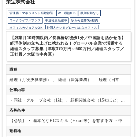
栄宝株式会社
管理職・マネジメント経験歓迎
WEB面接OK
原則転勤なし
ワークライフバランス
中途社員活躍中
駅から徒歩5分以内
オフィスカジュアルOK
外国人がいるグローバルなオフィス
少人数の職場（所属部門の人数3人以下）
年間休日120日以上
【残業月10時間以内／長堀橋駅徒歩1分／中国語を活かせる】
経理体制の立ち上げに携われる！グローバル企業で活躍する
経理スタッフ募集（年収370万円～500万円／経理スタッフ／
正社員／大阪市中央区）
職種
経理（月次決算業務） 、 経理（決算業務） 、 経理（日常業
務）
仕事内容
・同社・グループ会社（1社）、顧客関連会社（15社ほど）の
会計帳簿管理および会計データの整理
・月次・年次決算業
応募条件
務、および資料作成（税理士と連携して対応）
∟将来的に
は決算内製化を目指しています
その他、下記のような業務も
【必須】
・ 基本的なPCスキル（Excel等）を有する方
・中国
行っていただくことを想定しております。
・日本で企業を設
語が話せる方
・経理の実務経験をお持ちの方（事業会社・事
立する中国人顧客に対し、会社経営および税務制度の概要説
勤務地
務所どちらも歓迎／日本の会計基準）
【歓迎】
・普通自動車
明・情報提供
・海外顧客との日中両言語による業務連絡およ