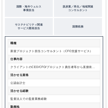
国際・海外ウェルス
脱炭素／再生／地域関連
事業担当
コンサルタント
サステナビリティ関連
国際税務
サービス開発担当
職種
新規プロジェクト担当コンサルタント（CFO支援サービス）
仕事内容
クライアントのCEO/CFO/プロジェクト責任者等から直接依頼
を受け、クライアントの新規部署の立ち上げ支援、プロジェク
活かせる資格
トのPMO機能を担い、会計税務スキルを起点にクライアントの
ビジネス開発をサポートしていきます。
公認会計士
活かせる経験
監査法人での監査業務経験
勤務地