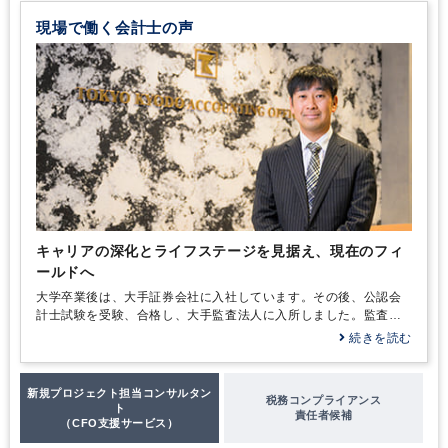
顧客開拓にノウハウあり
独自サービス
現場で働く会計士の声
キャリアの深化とライフステージを見据え、現在のフィ
ールドへ
大学卒業後は、大手証券会社に入社しています。その後、公認会
計士試験を受験、合格し、大手監査法人に入所しました。監査法
人では主に、金融インダストリーグループに席を置き、アセット
続きを読む
マネジメント会社やファンドなどの会計監査業務に従事しまし
た。不動産ファンドや、プライベートエクイティファンド、証券
投資信託等、ファンドの基礎を学びました。監査IT化プロジェク
新規プロジェクト担当コンサルタン
税務コンプライアンス
トにも参加し、ITを利用したファンド監査の自動化ツールの開発
ト
責任者候補
および運用業務も経験しています。
（CFO支援サービス）