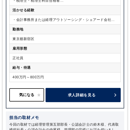
・税理士・税理士科目合格者
・公認会計士 など
活かせる経験
・会計事務所または経理アウトソーシング・シェアード会社で
の実務経験 ・経理業務(年次決算レベル)経験 ・マネジメント経
勤務地
験 など
東京都新宿区
雇用形態
正社員
給与・待遇
400万円～800万円
求人詳細を見る
担当の取材メモ
今回の取材では経理管理第五部部長・公認会計士の鈴木様、代表取
締役社長・公認会計士の中尾様、管理部の宗様にお話を伺いまし