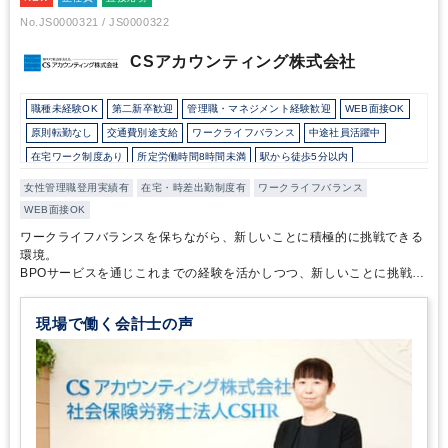
メンバーの公認会計士が存分に活躍できるように、他の監査法人に
No.JS0000321 / JS0000322
ない活躍の舞台を提供しています。
副業や非常勤勤務が可能である
ことからわかるように、監査以外の仕事に従事する方が多く、様々
CSアカウンティング株式会社
な視点の意見が交流できる環境があります。クライアントの様々な
悩みの解決に繋がるように知恵を提供することが監査法人コスモス
の考える「真のプロフェッショナル集団」です。
上場支援業務に興
職種未経験OK
第二新卒歓迎
管理職・マネジメント経験歓迎
WEB面接OK
味があるだけではなく、「本当に求められる監査を身に着けたい」
原則転勤なし
交通費別途支給
ワークライフバランス
中途社員活躍中
「公認会計士としてのプロフェッショナリティーを高め、仕事にや
在宅ワーク制度あり
所定労働時間8時間未満
駅から徒歩5分以内
りがいを感じたい」方におすすめしたい監査法人です。
土日祝休み
完全週休2日制
総合力（Big４～準大手）
女性管理職登用実績有
在宅・時差出勤制度有
ワークライフバランス
ダブルライセンス(公認会計士＋税理士等）
WEB面接OK
ワークライフバランスを保ちながら、新しいことに積極的に挑戦できる
環境。
BPOサービスを通じこれまでの経験を活かしつつ、新しいことに挑戦し
たいメンバーを歓迎
現場で働く会計士の声