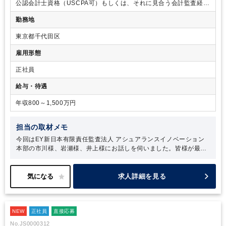
公認会計士資格（USCPA可）もしくは、それに見合う会計監査経
験、会計監査業務の理解と監査ツールなどのデジタル活用への知
勤務地
見、データ分析に関連するシステムの要件定義・設計・開発などの
経験、ビジネス会話が可能な英語スキル
東京都千代田区
雇用形態
正社員
給与・待遇
年収800～1,500万円
担当の取材メモ
今回はEY新日本有限責任監査法人 アシュアランスイノベーション
本部の市川様、岩瀬様、井上様にお話しを伺いました。皆様が最も
大切にしていることは「監査業務の生産性向上と高度化を目指し、
社会をよりよくしていく」こと。これは新しいことに日々挑戦する
彼らのミッションです。ミッション達成のために根本的な課題を発
求人詳細を見る
見すること、そしてそれを会計知識のないエンジニアに分かりやす
く伝える力が求められます。エンジニアに分かりやすく伝えること
は、いわば会計士とエンジニアの「通訳」の役割を担っています。
NEW
このようにAIラボでの業務は、テクノロジーと監査が融合し、もは
正社員
直接応募
や新しい職種と言えるかもしれません。２つの専門知識を日々アッ
No.JS0000312