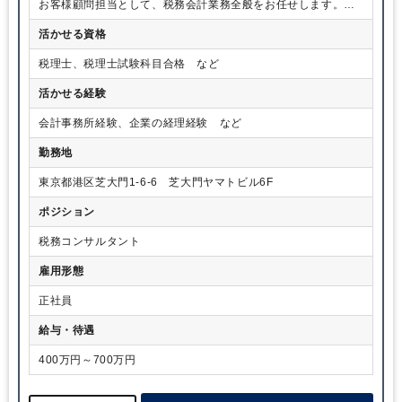
ーティングなどを一とおり学んだ後、英語を学ぶべくアメリカへ
お客様顧問担当として、税務会計業務全般をお任せします。国
留学。ビジネススクールを経て帰国後、アメリカで見たスターバ
際税務、IPO支援、資金調達、経理アウトソーシング支援などの
ックスをヒントに紅茶の飲食業を立ち上げました。
活かせる資格
幅広い業務まで、希望にもよりますが担当をお願いする場合が
ここで気づいたのは、私はコストを見る経営分析には長けていた
あります。
税理士、税理士試験科目合格 など
のですが、売上のつくり方は不得手だったということ。お店を満
席にできても、回転率が上げられないのです。商才はまったく違
活かせる経験
うセンスだと気づき、1年ほどで早期撤退。そして御縁があって会
計事務所に入所し、会計税務の仕事に取り組むことになりまし
会計事務所経験、企業の経理経験 など
た。そこは小規模ながらも多様な案件を引き受ける事務所でした
ので、税務申告書の作成からIPOのコンサルティング、企業再生の
勤務地
支援にビジネスプランの作成、資金調達と様々な案件を経験させ
てもらえました。
東京都港区芝大門1-6-6 芝大門ヤマトビル6F
ポジション
税務コンサルタント
雇用形態
正社員
給与・待遇
400万円～700万円