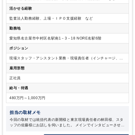
活かせる経験
監査法人勤務経験、上場・ＩＰＯ支援経験 など
勤務地
愛知県名古屋市中村区名駅南1－3－18 NORE名駅6階
ポジション
現場スタッフ・アシスタント業務・現場責任者（インチャージ、マ
ネージャー）
雇用形態
正社員
給与・待遇
480万円～1,000万円
担当の取材メモ
今回の取材では統括代表の新開様と東京現場責任者の林田様、スタ
ッフの佐藤様にお話しを伺いました。
メインでインタビューさせて
いただいた新開様には公認会計士の価値について熱く語っていただ