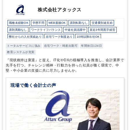
プデートすることは簡単ではないと思いますが、新しいことに携わ
るやりがいのある仕事だなと、インタビューを通して感じることが
株式会社アタックス
できました。監査業務をより良くしたい気持ちがある方や監査以外
のことにも携わりたい方、ITを用いて仕事がしてみたい方にはぜひ
職種未経験OK
学歴不問
WEB面接OK
原則転勤なし
交通費別途支給
応募していただきたい求人です。
原則異動なし
ワークライフバランス
中途社員活躍中
直近3年間黒字経営
弊社からの入社実績あり
在宅ワーク制度あり
10時以降出社OK
所定労働時間8時間未満
駅から徒歩5分以内
オフィスカジュアルOK
トータルサービスに強み
在宅ワーク・時差出勤可
年間休日124日
研修・資格取得支援
持株会・ストックオプションあり
退職金制度
教育システムが充実
土日祝休み
完全週休2日制
年間休日120日以上
総合力（Big４～準大手）
『現状維持は衰退』と捉え、IT化やDXの積極導入を推進し、会計業界で
先手を打つ。チャレンジ精神・行動力を持った社員が働く環境で、中
堅・中小企業の支援に共に尽力しませんか。
現場で働く会計士の声