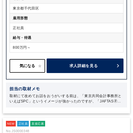
東京都千代田区
雇用形態
正社員
給与・待遇
800万円～
求人詳細を見る
担当の取材メモ
取材にて改めてお話をおうがいする前は、「東京共同会計事務所と
いえばSPC」というイメージが強かったのですが、「JAFTAS🄬」
のサービスが今では日本になくてはならない存在になるほど、社会
貢献性のあるサービスを展開されていることを身に染みて感じまし
た。当法人が生み出した新しいサービスは、クライアントのニーズ
はもちろん、日本を支えていると言っても過言ではないと思いま
NEW
正社員
直接応募
す。
No.JS0000348