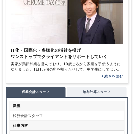
IT化・国際化・多様化の指針を掲げ
ワンストップでクライアントをサポートしていく
実家が鶏卵卸業を営んでおり、10歳ごろから家業を手伝うように
なりました。1日1万個の卵を割ったりして、中学生にしてはいい
バイトでした（笑）。その頃芽生えたのが「将来は事業をやりた
続きを読む
い」という思いです。そして、数字に明るくなったほうがよいと
考え、大学進学の際は経営学部を選択しました。入学後、大学生
活を謳歌しようと思っていたのですが、ハンググライダーのサー
税務会計スタッフ
給与計算スタッフ
クルでの活動中、墜落し、骨折してハングのライセンス取得を断
念……。そんな経緯もあって、本格的に公認会計士試験に向けた
職種
勉強を始めたのです。
大学を卒業した年に第二次試験に合格し、監査法人に入所して会
税務会計スタッフ
計監査の実務を学びます。ところが、つくられた財務諸表をチェ
ックするという業務がどうも性に合いません。そこで心機一転、
仕事内容
外資系の事業会社に転職。現場の経理実務やファイナンス、レポ