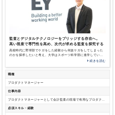
監査とデジタルテクノロジーをブリッジする存在へ。
高い視座で専門性を高め、次代が求める監査を探究する
高校時代に野球部でケガをした経験から何故ケガをしてしまった
のかを探求したいと考え、大学はスポーツ科学部に進学していま
す。確かにその分野も面白かったのですが、在学中にもっとビジ
続きを読む
ネスについて知りたいと考えるようになったタイミングで、「会
計実務論」の講義に出合いました。簿記の基本から財務分析まで
学んでいくうちに、企業経営を左右する会計の…
職種
プロダクトマネージャー
仕事内容
プロダクトマネージャーとして会計監査の現場で有用なプロダクト
をデータサイエンティストや公認会計士、エンジニアと協業しなが
必須スキル・経験
ら開発・運用をしていただきます。