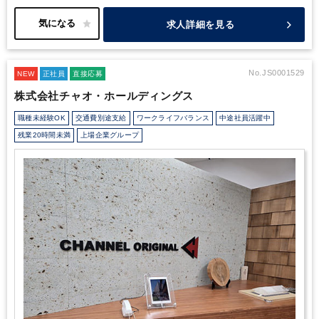
ンジできます。
✨ 応募歓迎メッセージ ✨
税理士を目指しなが
境
★チーム制（3～4名）を採用しており、相談しやすく質問もし
ら実務経験を積みたい方はもちろん、「いずれは経営に踏み込
やすいフォロー体制
★TKC・マネーフォワードなど複数の会計ソ
求人詳細を見る
んだサービスを提供したい」という前向きな意欲を持つ方を私
フトを使用し、幅広い実務経験を積める
★税理士試験休暇や資格
たちは大歓迎いたします！
取得支援制度を整備。働きながら資格取得を目指せる
あなたの挑戦をお待ちしていま
★年間休日
123日・通常期は残業ほぼなし。メリハリをつけて長く働ける環境
す。
No.JS0001529
NEW
正社員
直接応募
株式会社チャオ・ホールディングス
職種未経験OK
交通費別途支給
ワークライフバランス
中途社員活躍中
残業20時間未満
上場企業グループ