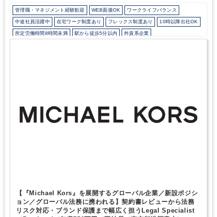
管理職・マネジメント経験歓迎
WEB面接OK
ワークライフバランス
中途社員活躍中
在宅ワーク制度あり
フレックス制度あり
10時以降出社OK
所定労働時間8時間未満
駅から徒歩5分以内
外資系企業
カジュアル（デニム）OK
外国人がいるグローバルなオフィス
土日祝休み
完全週休2日制
年間休日120日以上
英語力を活かす
【『Michael Kors』を展開するグローバル企業／新設ポジシ
ョン／グローバル法務に携われる】契約書レビューから法務
リスク対応・ブランド保護まで幅広く担うLegal Specialist