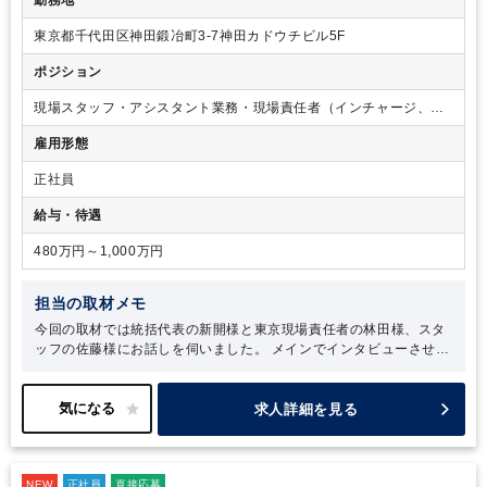
東京都千代田区神田鍛冶町3-7神田カドウチビル5F
ポジション
現場スタッフ・アシスタント業務・現場責任者（インチャージ、マ
ネージャー）
雇用形態
正社員
給与・待遇
480万円～1,000万円
担当の取材メモ
今回の取材では統括代表の新開様と東京現場責任者の林田様、スタ
ッフの佐藤様にお話しを伺いました。
メインでインタビューさせて
いただいた新開様には公認会計士の価値について熱く語っていただ
いたことが印象的でした。その想いは監査法人コスモスの経営理念
に強く反映されています。
監査法人コスモスは中小・中堅企業のサ
求人詳細を見る
ポートに力を入れておられますが、クライアントの成長だけでな
く、「監査法人の組織メンバーの成長や幸福に貢献」することも理
念では掲げています。わかりやすい人事考課の設定と多様性を取り
NEW
入れた自由な働き方はそんな理念の追求から生まれたもので、組織
正社員
直接応募