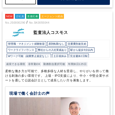
業の『社長の最良の相談相手』として日本一になる”を体現すべく取
り組まれているのだと感じました。また、酒井様のお話の中で、
「会計業界にもいずれIT化の波が来るはずで、先手を打つことは、
NEW
アタックスにとっても、クライアントである中小・中堅企業にとっ
正社員
直接応募
エージェント経由
ても、プラスになる」とありました。未だ書面でのやり取りが主流
/
No.JS0000290
No.SK0055044
の中で、IT化やDXを推進していくことは容易ではないことかもしれ
ませんが、「強くて愛される会社」になるべく、アタックスの社員
監査法人コスモス
の方々の挑戦は続くのだろうと感じました。『現状維持は衰退であ
る』丸山様と林様がおっしゃっていた言葉です。現状への問題意識
管理職・マネジメント経験歓迎
原則転勤なし
交通費別途支給
から課題を見つけ、その解決のために「行動したい」という想いを
お持ちの方には、フィットする環境なのではと感じました。
ワークライフバランス
弊社からの入社実績あり
駅から徒歩5分以内
Wワーク可能（副業禁止規定なし）
土日祝休み
完全週休2日制
年間休日120日以上
独自サービス
成長できる環境
非常勤OK
勤務割合選択可能
年間休日125日
柔軟な働き方が可能で、多種多様な人材を受容し、やりがいを持って働
ける刺激の多い環境です。 上場・IPO支援により、中小・中堅企業サポ
ートを通して公認会計士として成長したい方を募集します。
現場で働く会計士の声