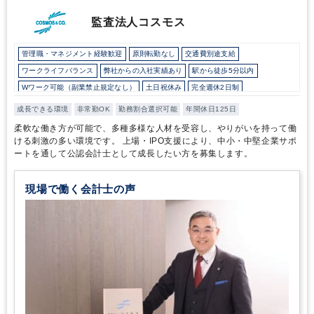
監査法人コスモス
管理職・マネジメント経験歓迎
原則転勤なし
交通費別途支給
ワークライフバランス
弊社からの入社実績あり
駅から徒歩5分以内
Wワーク可能（副業禁止規定なし）
土日祝休み
完全週休2日制
年間休日120日以上
独自サービス
成長できる環境
非常勤OK
勤務割合選択可能
年間休日125日
柔軟な働き方が可能で、多種多様な人材を受容し、やりがいを持って働
ける刺激の多い環境です。 上場・IPO支援により、中小・中堅企業サポ
ートを通して公認会計士として成長したい方を募集します。
現場で働く会計士の声