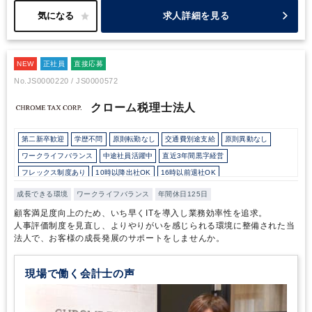
いたことが印象的でした。その想いは監査法人コスモスの経営理念
に強く反映されています。
監査法人コスモスは中小・中堅企業のサ
求人詳細を見る
ポートに力を入れておられますが、クライアントの成長だけでな
く、「監査法人の組織メンバーの成長や幸福に貢献」することも理
念では掲げています。わかりやすい人事考課の設定と多様性を取り
NEW
入れた自由な働き方はそんな理念の追求から生まれたもので、組織
正社員
直接応募
メンバーの公認会計士が存分に活躍できるように、他の監査法人に
No.JS0000220 / JS0000572
ない活躍の舞台を提供しています。
副業や非常勤勤務が可能である
ことからわかるように、監査以外の仕事に従事する方が多く、様々
クローム税理士法人
な視点の意見が交流できる環境があります。クライアントの様々な
悩みの解決に繋がるように知恵を提供することが監査法人コスモス
第二新卒歓迎
学歴不問
原則転勤なし
交通費別途支給
原則異動なし
の考える「真のプロフェッショナル集団」です。
上場支援業務に興
味があるだけではなく、「本当に求められる監査を身に着けたい」
ワークライフバランス
中途社員活躍中
直近3年間黒字経営
「公認会計士としてのプロフェッショナリティーを高め、仕事にや
フレックス制度あり
10時以降出社OK
16時以前退社OK
りがいを感じたい」方におすすめしたい監査法人です。
所定労働時間8時間未満
駅から徒歩5分以内
オフィスカジュアルOK
成長できる環境
ワークライフバランス
年間休日125日
少人数の職場（所属部門の人数3人以下）
研修・資格取得支援
土日祝休み
顧客満足度向上のため、いち早くITを導入し業務効率性を追求。
完全週休2日制
年間休日120日以上
英語力を活かす
人事評価制度を見直し、よりやりがいを感じられる環境に整備された当
法人で、お客様の成長発展のサポートをしませんか。
顧客開拓にノウハウあり
外資系に強み
ダブルライセンス(公認会計士＋税理士等）
現場で働く会計士の声