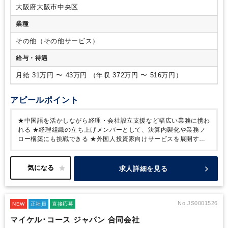
運転免許をお持ちの方
び調整
・海外投資家が所有する不動産の賃貸運営支援（収支
大阪府大阪市中央区
管理、関係各所との連絡調整、制度説明など）
業種
その他（その他サービス）
給与・待遇
月給 31万円 〜 43万円 （年収 372万円 〜 516万円）
アピールポイント
★中国語を活かしながら経理・会社設立支援など幅広い業務に携わ
れる
★経理組織の立ち上げメンバーとして、決算内製化や業務フ
ロー構築にも挑戦できる
★外国人投資家向けサービスを展開する
成長企業で、今後の事業拡大にも期待できる
★長堀橋駅徒歩1分・
心斎橋駅徒歩6分とアクセス良好、転勤なしで腰を据えて働ける
★
残業月10時間程度・勤務時間の調整相談も可能で、ワークライフ
求人詳細を見る
バランスを大切にできる
No.JS0001526
NEW
正社員
直接応募
マイケル･コース ジャパン 合同会社