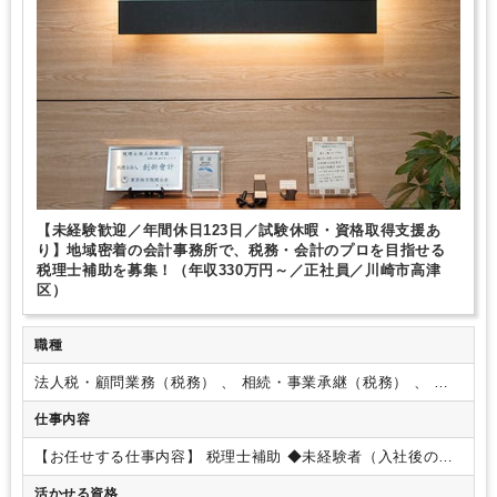
【未経験歓迎／年間休日123日／試験休暇・資格取得支援あ
り】地域密着の会計事務所で、税務・会計のプロを目指せる
税理士補助を募集！（年収330万円～／正社員／川崎市高津
区）
職種
法人税・顧問業務（税務） 、 相続・事業承継（税務） 、 そ
の他（コンサルティング）
仕事内容
【お任せする仕事内容】
税理士補助
◆未経験者（入社後の流
れ）
１．会計ソフトの使い方などを習得していただき、デー
活かせる資格