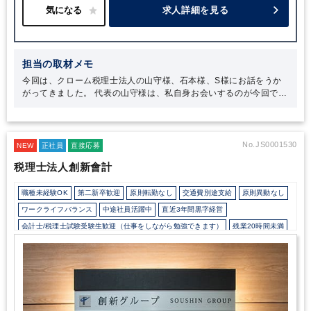
求人詳細を見る
担当の取材メモ
今回は、クローム税理士法人の山守様、石本様、S様にお話をうか
がってきました。
代表の山守様は、私自身お会いするのが今回で三
度目になるのですが、第一印象と変わらず、温かくフレンドリーに
接してくださる穏やかなお人柄の方です。山守様は経営の基盤にも
されている「人にされたいことを人にする」という信条を常に大切
にされているのだな、とお会いするたびに身をもって感じます。
今
No.JS0001530
NEW
正社員
直接応募
回の取材では、クローム税理士法人が提供しているサービスは全
税理士法人創新會計
て、「お客様のために」という想いが根底にあることが印象的でし
た。お客様の要望や状況に合わせて真摯に対応しようとすること
で、幅広いサービスの提供や柔軟な対応が可能になっているのだと
職種未経験OK
第二新卒歓迎
原則転勤なし
交通費別途支給
原則異動なし
思います。
また、石本様とS様のお話からは、山守様に対する信頼
ワークライフバランス
中途社員活躍中
直近3年間黒字経営
は厚く、事務所の方針に深く共感し、挑戦する意欲を常に持たれて
会計士/税理士試験受験生歓迎（仕事をしながら勉強できます）
残業20時間未満
いることを感じました。代表とパートナー、スタッフの信頼関係が
構築されていて、お互いに敬意を持ちながら働いているのもクロー
所定労働時間8時間未満
オフィスカジュアルOK
研修・資格取得支援
ム税理士法人の魅力です。自分をスキルアップさせたい方、事務所
退職金制度
土日祝休み
完全週休2日制
年間休日120日以上
地域密着
のメンバーと共に「お客様のために」何ができるかを追求したい方
にとっては、長く就業できる税理士法人だと思います。