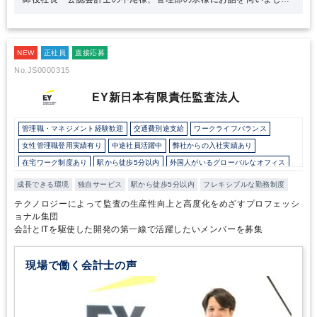
た。
鈴木様の「6年在籍しているが、まだまだ学べることはたくさ
んある」というお言葉が印象的でした。鈴木様は税務について一か
ら学び、新規案件や社内プロジェクトへ果敢に挑戦する姿勢がしっ
かりと評価され、税務未経験で入社して5年で部長の役職に就きま
NEW
正社員
直接応募
した。CSアカウンティングはこのような能動的な姿勢をしっかりと
No.JS0000315
評価し、還元することを大切にしています。様々な面で成果を大切
にしているからこそ、メンバーのワークライフバランスや短期間の
EY新日本有限責任監査法人
キャリアアップが実現可能なのです。
またCSアカウンティングは
会計・人事のサービスをワンストップで提供していることから、多
くの税理士・公認会計士・社会労務士が在籍するプロフェッショナ
管理職・マネジメント経験歓迎
交通費別途支給
ワークライフバランス
ル集団です。分からないことが生じても、他の専門家にすぐ聞くこ
女性管理職登用実績有り
中途社員活躍中
弊社からの入社実績あり
とができる環境が、個々人の成長やクライアントの様々な悩みや課
在宅ワーク制度あり
駅から徒歩5分以内
外国人がいるグローバルなオフィス
題の早期解決に繋がっていると感じました。
経験者の方はもちろん
ですが、公認会計士の方をはじめ、税務・経理業務以外からのキャ
研修・資格取得支援
退職金制度
土日祝休み
完全週休2日制
成長できる環境
独自サービス
駅から徒歩5分以内
フレキシブルな勤務制度
リアアップ、キャリアチェンジを希望する方、「BPOで社会を支え
英語力を活かす
総合力（Big４～準大手）
独自サービス
ITに強み
る。」ために貪欲に誠実に取り組める方には大変お薦めの求人で
テクノロジーによって監査の生産性向上と高度化をめざすプロフェッシ
す。
ョナル集団
会計とITを駆使した開発の第一線で活躍したいメンバーを募集
現場で働く会計士の声