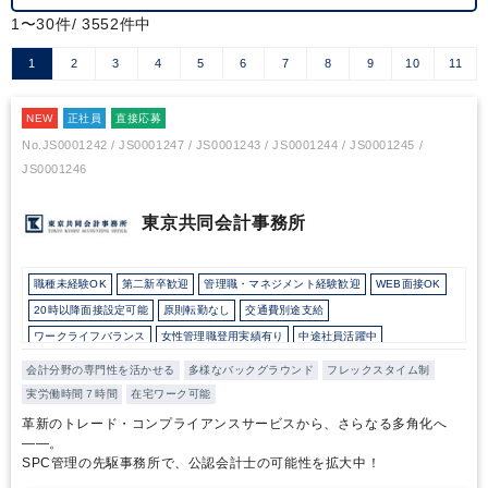
1〜30件/ 3552件中
1
2
3
4
5
6
7
8
9
10
11
NEW
正社員
直接応募
No.JS0001242 / JS0001247 / JS0001243 / JS0001244 / JS0001245 /
JS0001246
東京共同会計事務所
職種未経験OK
第二新卒歓迎
管理職・マネジメント経験歓迎
WEB面接OK
20時以降面接設定可能
原則転勤なし
交通費別途支給
ワークライフバランス
女性管理職登用実績有り
中途社員活躍中
直近3年間黒字経営
在宅ワーク制度あり
フレックス制度あり
会計分野の専門性を活かせる
多様なバックグラウンド
フレックスタイム制
10時以降出社OK
16時以前退社OK
所定労働時間8時間未満
実労働時間７時間
在宅ワーク可能
駅から徒歩5分以内
オフィスカジュアルOK
革新のトレード・コンプライアンスサービスから、さらなる多角化へ
外国人がいるグローバルなオフィス
研修・資格取得支援
育児・託児支援制度
――。
SPC管理の先駆事務所で、公認会計士の可能性を拡大中！
土日祝休み
完全週休2日制
年間休日120日以上
総合力（Big４～準大手）