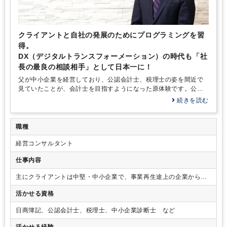
クライアントと自社の発展のためにプログラミングを習
得。
DX（デジタルトランスフォーメーション）の時代も「社
長の最良の相談相手」として日本一に！
父が中小企業を経営しており、公認会計士、税理士の姿を間近で
見ていたことが、会計士を目指すようになった原体験です。公認
会計士試験合格後は、「会計士として中堅・中小企業を支えた
続きを読む
い」「IPO支援を得意とする有限責任監査法人トーマツのトータル
サービス部で働きたい」という念願が叶い配属された後は、監査6
割、IPOを含めたコンサル…
職種
経営コンサルタント
仕事内容
主にクライアントは中堅・中小企業で、事業再生途上の企業から成
長企業まで幅広く、業界も様々です。
活かせる資格
日商簿記、公認会計士、税理士、中小企業診断士 など
活かせる経験