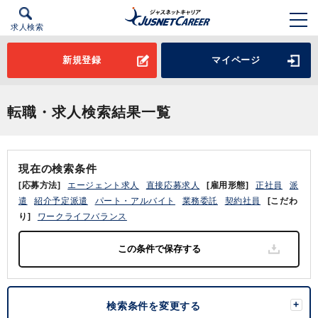
求人検索
新規登録
マイページ
転職・求人検索結果一覧
現在の検索条件
[応募方法]
エージェント求人
直接応募求人
[雇用形態]
正社員
派
遣
紹介予定派遣
パート・アルバイト
業務委託
契約社員
[こだわ
り]
ワークライフバランス
検索条件を変更する