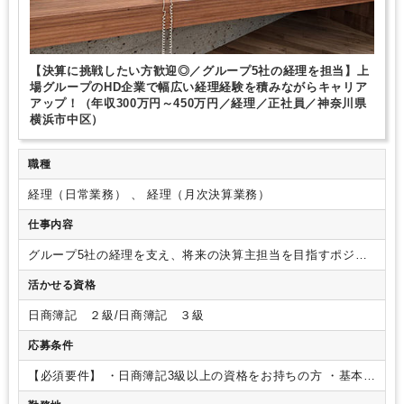
【決算に挑戦したい方歓迎◎／グループ5社の経理を担当】上
場グループのHD企業で幅広い経理経験を積みながらキャリア
アップ！（年収300万円～450万円／経理／正社員／神奈川県
横浜市中区）
職種
経理（日常業務） 、 経理（月次決算業務）
仕事内容
グループ5社の経理を支え、将来の決算主担当を目指すポジシ
ョンです。（ご経験によっては補助業務となります。）
・売
活かせる資格
掛金・買掛金の管理および入金消込、支払段取り（BillOne /
NEXT使用）
・日常経理業務全般（仕訳、伝票処理、経費精
日商簿記 ２級/日商簿記 ３級
算）
決算サポート
・月次決算・年次決算の補助業務（試算表
の作成サポート）
・グループ会社の決算データ取りまとめ
・
応募条件
経理業務のデジタル化・フロー改善（マネーフォワード等の推
進補助）
・他部署およびグループ各社との業務調整・問合せ
【必須要件】
・日商簿記3級以上の資格をお持ちの方
・基本的
対応
なPCスキル（ExcelでSUM関数・VLOOKUP関数などを使用