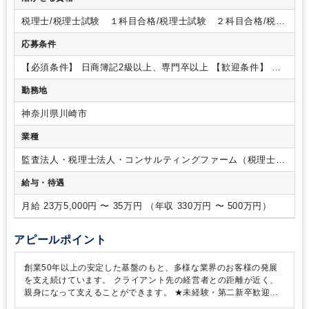
タ入力などの基本的な事務を行います（1~2か月）
２．先輩社
員と同行し顧問先への訪問、手伝いなどを行います（2~3か
税理士/税理士試験 １科目合格/税理士試験 ２科目合格/税理
月）
３．先輩が並走しながら、徐々に会計担当者として業務
士試験 ３科目合格/税理士試験 ４科目合格/日商簿記 １級/
を任せていきます（4か月~1年）
◆経験者
ご経験に合わせ
応募条件
日商簿記 ２級
て、徐々に担当を任せていきます。
※チーム制 3～ 4名 程
度
【使用ソフト】
TKC・JDL・マネーフォワード・弥生会計
【必須条件】
日商簿記2級以上、専門卒以上
【歓迎条件】
会
など
⭐ 税理士法人創新會計について
私たちは川崎を中心に、
計事務所経験者の方
税理士試験科目合格者の方
税理士試験受
勤務地
横浜・東京エリアのお客様の経営サポートを行う会計事務所で
験生の方
す。
創業約50年の安定した基盤のもと、多様な業界のお客様
神奈川県川崎市
の発展を支え続けています。
⭐ 事業の強み
単なる資料作成に
とどまらず、そこから見える「未来」の数字を予測してお客様
業種
にアドバイスを行うことが私たちの強みです。
数字を視覚化
し、経営者に徹底伴走するスタイルを確立しています。
⭐ 働
監査法人・税理士法人・コンサルティングファーム（税理士法
く環境
仕事はしっかり行いながら、土日祝休みでプライベー
人）
給与・待遇
トも充実できるライフ＆ワークバランスが魅力です。
残業も
大幅に削減されており、通常期は18時頃には退社可能。
税理
月給 23万5,000円 〜 35万円 （年収 330万円 〜 500万円）
士試験の勉強時間とも無理なく両立ができます。
⭐ 仕事内容
の魅力
お会いするのは各企業の代表である経営者の方がほと
んどです。
様々な業界のトップの考え方に触れることで、ビ
アピールポイント
ジネススキルや人間性が大きく磨かれます。
経営者から直接
「ありがとう」と言いただけるやりがいは格別です。
⭐ 先輩
創業50年以上の安定した基盤のもと、多様な業界のお客様の発展
社員の声
入社して最初の半年間は、先輩に同行するOJT期間
を支え続けています。
クライアント先の経営者との距離が近く、
をしっかりと設けています。
社内は気軽に相談ができて笑顔
親身になって支えることができます。
★未経験・第二新卒歓迎！
の多い職場なので、わからないことがあっても安心してチャレ
先輩社員のサポートのもと、税務・会計の基礎から着実に学べる環