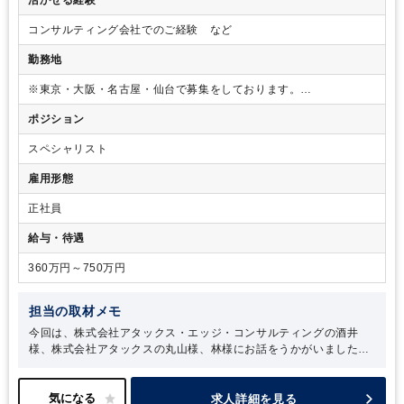
コンサルティング会社でのご経験 など
勤務地
※東京・大阪・名古屋・仙台で募集をしております。
求人にお問い合わせしていただいた後、採用担当者より連絡いたし
ポジション
ますのでその際に希望勤務地をお伝えください。
スペシャリスト
雇用形態
正社員
給与・待遇
360万円～750万円
担当の取材メモ
今回は、株式会社アタックス・エッジ・コンサルティングの酒井
様、株式会社アタックスの丸山様、林様にお話をうかがいました。
取材の中で最も印象的だったのは、アタックスの主なクライアント
である「中小・中堅企業の力になりたい、より近い距離で支援をし
たい」という熱い想いです。まさにビジョンである “中堅・中小企
求人詳細を見る