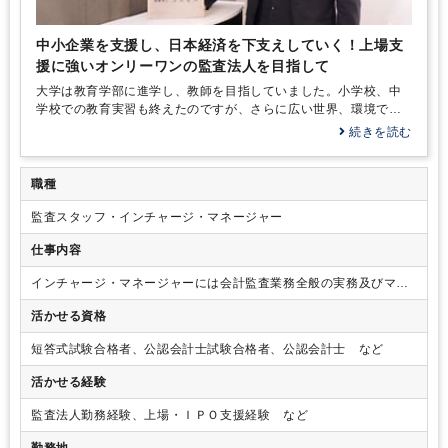
中小企業を支援し、日本経済を下支えしていく！上場支
援に強いオンリーワンの監査法人を目指して
大学は教育学部に進学し、教師を目指していました。小学校、中
学校での教育実習も終えたのですが、さらに広い世界、環境で仕
事をしていきたいと思うようになり、家業の関係から税理士事務
続きを読む
所への入所を考えたのですが、先方の諸事情もあって断念。しか
し、そこで興味を持ったのが「公認会計士」という資格です。
職種
監査スタッフ・インチャージ・マネージャー
仕事内容
インチャージ・マネージャーには会計監査業務全般の実務及びマネ
ージングをお任せします。国際税務、上場支援、上場コンサルティ
活かせる資格
ング、資本政策などの幅広い業務の担当をお願いする場合がありま
す。
短答式試験合格者、公認会計士試験合格者、公認会計士 など
活かせる経験
監査法人勤務経験、上場・ＩＰＯ支援経験 など
勤務地