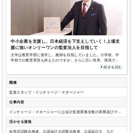
中小企業を支援し、日本経済を下支えしていく！上場支
援に強いオンリーワンの監査法人を目指して
大学は教育学部に進学し、教師を目指していました。小学校、中
学校での教育実習も終えたのですが、さらに広い世界、環境で仕
事をしていきたいと思うようになり、家業の関係から税理士事務
続きを読む
所への入所を考えたのですが、先方の諸事情もあって断念。しか
し、そこで興味を持ったのが「公認会計士」という資格です。
職種
監査スタッフ・インチャージ・マネージャー
仕事内容
インチャージ・マネージャーには会計監査業務全般の実務及びマネ
ージングをお任せします。国際税務、上場支援、上場コンサルティ
活かせる資格
ング、資本政策などの幅広い業務の担当をお願いする場合がありま
す。
短答式試験合格者、公認会計士試験合格者、公認会計士 など