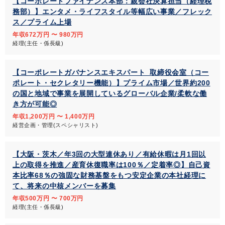
【コーポレートファイナンス本部：親会社決算担当（経理税
務部）】エンタメ・ライフスタイル等幅広い事業／フレック
ス／プライム上場
年収672万円 〜 980万円
経理(主任・係長級)
【コーポレートガバナンスエキスパート_取締役会室（コー
ポレート・セクレタリー機能）】プライム市場／世界約200
の国と地域で事業を展開しているグローバル企業/柔軟な働
き方が可能◎
年収1,200万円 〜 1,400万円
経営企画・管理(スペシャリスト)
【大阪・茨木／年3回の大型連休あり／有給休暇は月1回以
上の取得を推進／産育休復職率は100％／定着率◎】自己資
本比率68％の強固な財務基盤をもつ安定企業の本社経理に
て、将来の中核メンバーを募集
年収500万円 〜 700万円
経理(主任・係長級)