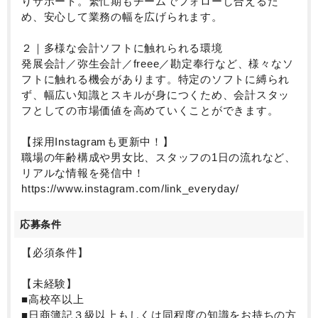
りサポート。繁忙期もチームでフォローし合えるた
め、安心して業務の幅を広げられます。
２｜多様な会計ソフトに触れられる環境
発展会計／弥生会計／freee／勘定奉行など、様々なソ
フトに触れる機会があります。特定のソフトに縛られ
ず、幅広い知識とスキルが身につくため、会計スタッ
フとしての市場価値を高めていくことができます。
【採用Instagramも更新中！】
職場の年齢構成や男女比、スタッフの1日の流れなど、
リアルな情報を発信中！
https://www.instagram.com/link_everyday/
応募条件
【必須条件】
【未経験】
■高校卒以上
■日商簿記３級以上もしくは同程度の知識をお持ちの方