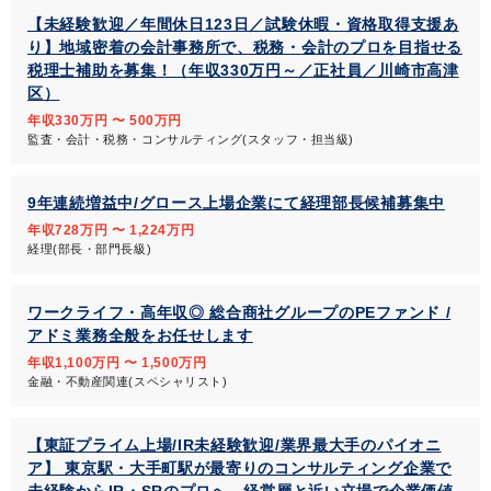
【未経験歓迎／年間休日123日／試験休暇・資格取得支援あ
り】地域密着の会計事務所で、税務・会計のプロを目指せる
税理士補助を募集！（年収330万円～／正社員／川崎市高津
区）
年収330万円 〜 500万円
監査・会計・税務・コンサルティング(スタッフ・担当級)
9年連続増益中/グロース上場企業にて経理部長候補募集中
年収728万円 〜 1,224万円
経理(部長・部門長級)
ワークライフ・高年収◎ 総合商社グループのPEファンド /
アドミ業務全般をお任せします
年収1,100万円 〜 1,500万円
金融・不動産関連(スペシャリスト)
【東証プライム上場/IR未経験歓迎/業界最大手のパイオニ
ア】 東京駅・大手町駅が最寄りのコンサルティング企業で