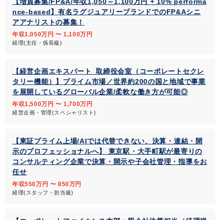
【増員募集/FP&A/年収1,050～1,100万円 + 10% performa
nce-based】有名ラグジュアリーブランドでのFP&Aシニ
アアナリストの募集！
年収1,050万円 〜 1,100万円
経理(主任・係長級)
【経営企画エキスパート_取締役会室（コーポレートセクレ
タリー機能）】プライム市場／世界約200の国と地域で事業
を展開しているグローバル企業/柔軟な働き方が可能◎
年収1,500万円 〜 1,700万円
経営企画・管理(スペシャリスト)
【東証プライム上場/AIでは代替できない、決算・連結・開
示のプロフェッショナルへ】 東京駅・大手町駅が最寄りの
コンサルティング企業で決算・開示や子会社管理・指導をお
任せ
年収550万円 〜 850万円
経理(スタッフ・担当級)