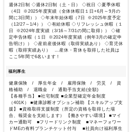
週休2日制 ◇週休2日制（土・日） ◇祝日 ◇夏季休暇
（4日 ※2025年度実績（全体休暇日１日+6月～9月の
間に3日間）） ◇年末年始休暇（7日 ※2025年度予定
（12/27～1/4）） ◇有給休暇 ◇リフレッシュ休暇（１
日 ※2024年度実績（3/16～7/31の間に取得）） ◇確
定申告休暇（１日 ※2024年度実績（例年3月の確定申
告明け）） ◇産前産後休暇（取得実績あり） ◇育児休
暇（取得実績あり） …産休・育休を取得した社員は
ここ5年間で6名います！
福利厚生
健康保険 / 厚生年金 / 雇用保険 / 労災 / 資
格補助 / 退職金 / 通勤手当支給(全額)
【各種手当】 ■社宅制度 ■企業型確定年金制度
（401K） ■健康診断オプション補助 【スキルアップ支
援】 ■資格取得支援制度（所定の資格を取得した場
合、報奨金を支給します） 【働きやすい環境】 ■マイ
カー通勤可 ■フリードリンク制度 ■マネーフォワー
ドMEの有料プランチケット付与 ■社員向け福利厚生