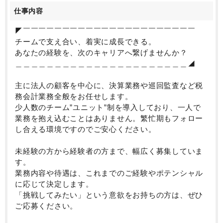
一般的な事務作業だけでなく、お客様とのコミュニケ
仕事内容
ーションを大切にしながら進める仕事です。
税務の数字から企業の状況を把握し、経営者の判断を
◤￣￣￣￣￣￣￣￣￣￣￣￣￣￣￣￣￣￣￣￣￣￣
支える役割を担います。
チームで支え合い、着実に成長できる。
あなたの経験を、次のキャリアへ繋げませんか？
■未経験・経験者の成長イメージ
＿＿＿＿＿＿＿＿＿＿＿＿＿＿＿＿＿＿＿＿＿＿◢
・未経験の方
→入力業務や資料作成からスタートし、OJTで段階
主に法人の顧客を中心に、決算業務や巡回監査など税
的にスキル習得
務会計業務全般をお任せします。
・経験者の方
少人数のチーム”ユニット”制を導入しており、一人で
→担当顧客を持ち、税務・相談業務まで一貫して担
業務を抱え込むことはありません。繁忙期もフォロー
当
し合える環境ですのでご安心ください。
※スキル・経験に応じて業務を調整します
未経験の方から経験者の方まで、幅広く募集していま
〇働き方について
す。
■働き方
業務内容や待遇は、これまでのご経験やポテンシャル
・実働7時間（8:50～16:50）
に応じて決定します。
・年間休日120日以上（土日祝休み）
「挑戦してみたい」という意欲をお持ちの方は、ぜひ
ご応募ください。
■組織