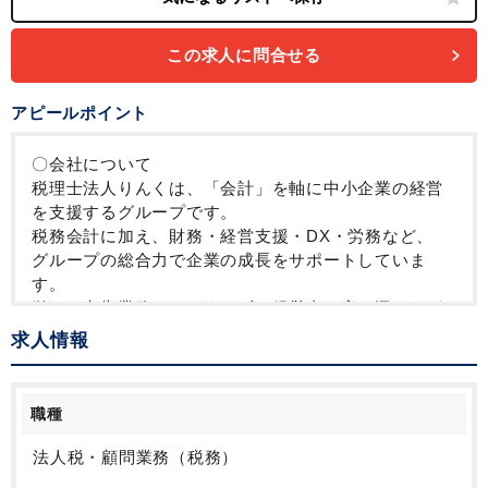
この求人に問合せる
アピールポイント
〇会社について
税理士法人りんくは、「会計」を軸に中小企業の経営
を支援するグループです。
税務会計に加え、財務・経営支援・DX・労務など、
グループの総合力で企業の成長をサポートしていま
す。
単なる申告業務にとどまらず、経営者に寄り添いなが
ら意思決定を支えることが特徴です。
求人情報
企業にとって“ちょうどいい存在”として、長く伴走する
ことを大切にしています。
職種
〇業務内容について
税務スタッフとして、法人顧客を中心に
法人税・顧問業務（税務）
税務・会計業務全般を担当していただきます。