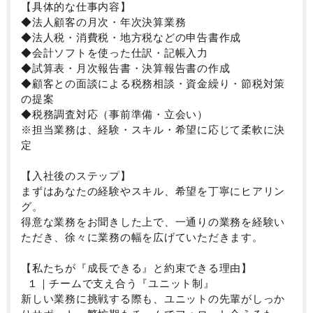
・少人数のチーム制で業務を進行
【具体的な仕事内容】
・チームで法人を担当するため、未経験の方でも安心
◆法人顧客の月次・年次決算業務
して取り組めます。
◆法人税・消費税・地方税などの申告書作成
・幅広い業種のクライアントに関わるため、多様な業
◆会計ソフトを使った仕訳・記帳入力
務に挑戦できる環境。
◆試算表・月次報告書・決算報告書の作成
◆顧客との面談による税務相談・資金繰り・節税対策
■キャリアパス
の提案
税務・会計の専門性を高めながら、
◆税務調査対応（事前準備・立会い）
将来的には顧客担当として経営者へ提案できるポジシ
※担当業務は、経験・スキル・希望に応じて柔軟に決
ョンへ成長できます。
定
【入社後のステップ】
まずはあなたの経験やスキル、希望を丁寧にヒアリン
グ。
得意な業務をお聞きした上で、一通りの業務を経験い
ただき、徐々に業務の幅を広げていただきます。
【私たちが『成長できる』と約束できる理由】
１｜チームで支え合う『ユニット制』
新しい業務に挑戦する際も、ユニットの先輩がしっか