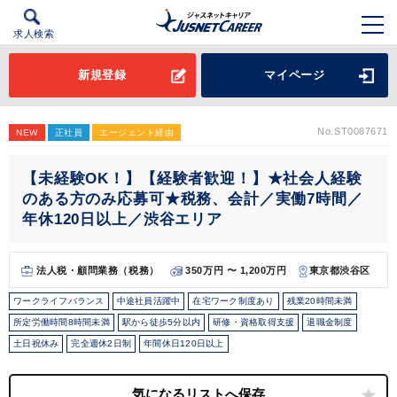
求人検索
新規登録
マイページ
No.ST0087671
NEW
正社員
エージェント経由
【未経験OK！】【経験者歓迎！】★社会人経験
のある方のみ応募可★税務、会計／実働7時間／
年休120日以上／渋谷エリア
法人税・顧問業務（税務）
350万円 〜 1,200万円
東京都渋谷区
ワークライフバランス
中途社員活躍中
在宅ワーク制度あり
残業20時間未満
所定労働時間8時間未満
駅から徒歩5分以内
研修・資格取得支援
退職金制度
土日祝休み
完全週休2日制
年間休日120日以上