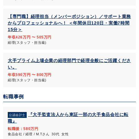
【専門職】経理担当（メンバーポジション）／サポート業務
からプロフェッショナルへ！ ＜年間休日120日・実働7時間
15分＞
年収426万円 〜 505万円
経理(スタッフ・担当級)
大手プライム上場企業の経理部門で経理全般にご活躍くださ
い。
年収590万円 〜 800万円
経理(スタッフ・担当級)
転職事例
『大手監査法人から東証一部の大手食品会社に転
公認会計士
職』
転職後：580万円
食品会社 / 経理 / M.Tさん 30代 女性