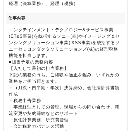
・幅広い事業を経理・税務の観点からサポートする業
経理（決算業務）、経理（税務）
務であり、多様なビジネスとそれに関連する経理・税
務の経験を積むことができます。
仕事内容
・日本のリーディングカンパニーのひとつとして、前
例のない新しい事例をチームで検討して先例となる答
エンタテインメント・テクノロジー&サービス事業
えを導き出す経験ができ、会計・税務の業務を幅広く
(ET&S事業)を統括するソニー(株)やイメージング＆セ
また深堀りできるのが魅力です。
ンシングソリューション事業(I&SS事業)を統括するソ
ニーセミコンダクタソリューションズ(株)の経理税務
機能を担当します。
■担当予定の業務内容
【入社して最初の担当業務】
下記の業務のうち、ご経験や適正を鑑み、いずれかの
業務をご担当頂きます。
・（月次・四半期・年次）決算締め、会社法計算書類
作成
・税務申告業務
・事業経理としての管理、現場からの問い合わせ、商
流変更や契約締結などのサポート
・原価計算業務、研究費管理
・会計税務ガバナンス活動