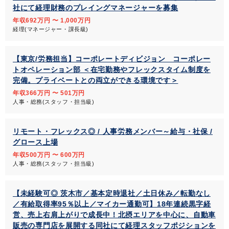
社にて経理財務のプレイングマネージャーを募集
年収692万円 〜 1,000万円
経理(マネージャー・課長級)
【東京/労務担当】コーポレートディビジョン コーポレー
トオペレーション部 ＜在宅勤務やフレックスタイム制度を
完備。プライベートとの両立ができる環境です＞
年収366万円 〜 501万円
人事・総務(スタッフ・担当級)
リモート・フレックス◎ / 人事労務メンバー～給与・社保 /
グロース上場
年収500万円 〜 600万円
人事・総務(スタッフ・担当級)
【未経験可◎ 茨木市／基本定時退社／土日休み／転勤なし
／有給取得率95％以上／マイカー通勤可】18年連続黒字経
営、売上右肩上がりで成長中！北摂エリアを中心に、自動車
販売の専門店を展開する同社にて経理スタッフポジションを