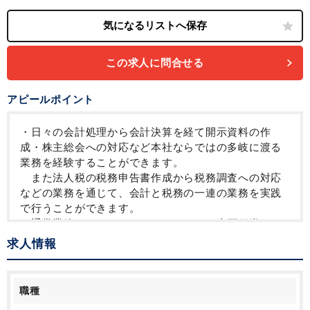
退職金制度
育児・託児支援制度
年間休日120日以上
この求人に問合せる
アピールポイント
・日々の会計処理から会計決算を経て開示資料の作
成・株主総会への対応など本社ならではの多岐に渡る
業務を経験することができます。
また法人税の税務申告書作成から税務調査への対応
などの業務を通じて、会計と税務の一連の業務を実践
で行うことができます。
・通常業務だけでなく、Corporate CFO直下組織とし
てプロジェクトにも参画し、ソニーグループの事業戦
求人情報
略に触れながら、ビジネスをサポートしています。
・ソニーならではのグローバルかつ難易度の高い税務
課題に向き合うことにより、キャリアアップの幅を広
職種
げることができます。