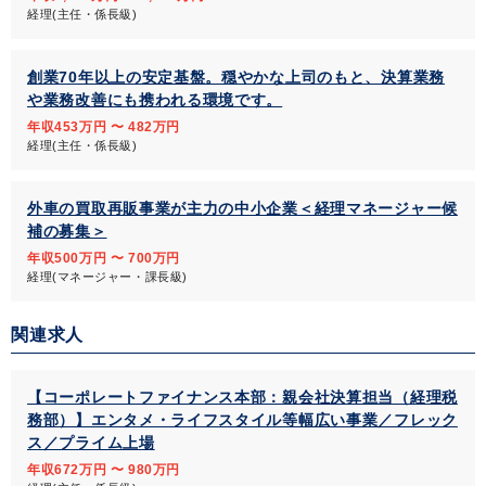
経理(主任・係長級)
創業70年以上の安定基盤。穏やかな上司のもと、決算業務
や業務改善にも携われる環境です。
年収453万円 〜 482万円
経理(主任・係長級)
外車の買取再販事業が主力の中小企業＜経理マネージャー候
補の募集＞
年収500万円 〜 700万円
経理(マネージャー・課長級)
関連求人
【コーポレートファイナンス本部：親会社決算担当（経理税
務部）】エンタメ・ライフスタイル等幅広い事業／フレック
ス／プライム上場
年収672万円 〜 980万円