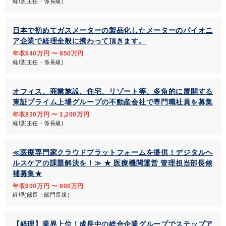
経理(主任・係長級)
日本で初めてガスメーターの製品化したメーターのパイオニ
ア企業で経理全般に携わって頂きます。
年収640万円 〜 850万円
経理(主任・係長級)
オフィス、商業施設、住宅、リゾート等、多角的に展開する
東証プライム上場グループの不動産会社で専門職社員を募集
年収830万円 〜 1,200万円
経理(主任・係長級)
≪医療専門家クラウドプラットフォームを提供！デジタルヘ
ルスケアの課題解決を！≫ ★ 医療機関運営 管理担当部長候
補募集★
年収600万円 〜 800万円
経理(部長・部門長級)
【経理】業界上位！成長中の総合企業グループでステップア