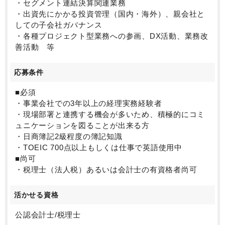
・セグメント連結決算関連業務
・出資先にかかる投資管理（国内・海外）、親会社と
しての子会社ガバナンス
・各種プロジェクト型業務への参画、DX活動、業務改
善活動 等
応募条件
■必須
・事業会社での3年以上の経理実務経験者
・現場部署と連携する機会が多いため、積極的にコミ
ュニケーションを図ることが出来る方
・日商簿記2級程度の簿記知識
・TOEIC 700点以上もしくは仕事で英語使用中
■尚可
・税理士（法人税）あるいは会計士の有資格者尚可
活かせる資格
公認会計士/税理士