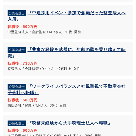
『中途採用イベント参加で念願だった監査法人へ
公認会計士
入所』
転職後：500万円
中堅監査法人 / 会計監査 / M.Yさん 30代 男性
『豊富な経験を武器に、年齢の壁を乗り越えて転
公認会計士
職』
転職後：730万円
監査法人 / 会計監査 / Y･Iさん 40代以上 女性
『ワークライフバランスと社風重視で不動産会社
公認会計士
子会社へ転職』
転職後：500万円
信販会社 / 経理 / T.Nさん 30代 女性
『税務未経験から大手税理士法人へ転職』
公認会計士
転職後：600万円
大手税理士法人 / 税務アドバイザリー / K.Tさん 20代 男性