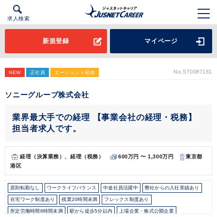
求人検索
新規登録
マイページ
No.ST0087181
NEW
正社員
エージェント経由
ソニーグループ株式会社
業界最大手での経理 【事業会社の経理・税務】
担当者求人です。
経理（決算業務）、経理（税務）
600万円 〜 1,300万円
東京都
港区
原則転勤なし
ワークライフバランス
中途社員活躍中
弊社からの入社実績あり
在宅ワーク制度あり
残業20時間未満
フレックス制度あり
所定労働時間8時間未満
駅から徒歩5分以内
上場企業・株式公開企業