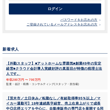
ログイン
パスワードをお忘れの方
ご登録されているメールアドレスをお忘れの方
新着求人
【外勤スタッフ】■アットホームな雰囲気■創業49年の安定
経営■クラウド会計導入実績好評の真面目が特徴の税理士法
人です。
年収280万円 〜 700万円
監査・会計・税務・コンサルティング(スタッフ・担当級)
【茨木市／土日休み／転勤なし／有給取得率95％以上／マ
イカー通勤可】18年連続黒字経営、売上右肩上がりで成長
中◎北摂エリアを中心に、自動車販売の専門店を展開する同