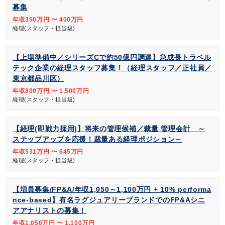
募集
年収350万円 〜 400万円
経理(スタッフ・担当級)
【上場準備中／シリーズCで約50億円調達】急成長トラベル
テック企業の経理スタッフ募集！（経理スタッフ／正社員／
東京都品川区）
年収800万円 〜 1,500万円
経理(スタッフ・担当級)
【経理(即戦力採用)】将来の管理候補／裁量 管理会計 ～
ステップアップを応援！裁量ある経理ポジション～
年収531万円 〜 645万円
経理(スタッフ・担当級)
【増員募集/FP&A/年収1,050～1,100万円 + 10% performa
nce-based】有名ラグジュアリーブランドでのFP&Aシニ
アアナリストの募集！
年収1,050万円 〜 1,100万円