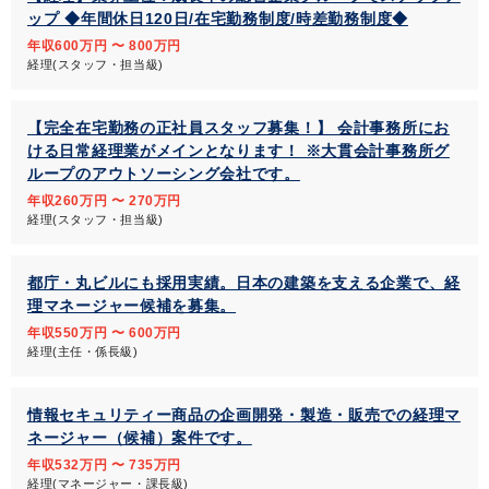
ップ ◆年間休日120日/在宅勤務制度/時差勤務制度◆
年収600万円 〜 800万円
経理(スタッフ・担当級)
【完全在宅勤務の正社員スタッフ募集！】 会計事務所にお
ける日常経理業がメインとなります！ ※大貫会計事務所グ
ループのアウトソーシング会社です。
年収260万円 〜 270万円
経理(スタッフ・担当級)
都庁・丸ビルにも採用実績。日本の建築を支える企業で、経
理マネージャー候補を募集。
年収550万円 〜 600万円
経理(主任・係長級)
情報セキュリティー商品の企画開発・製造・販売での経理マ
ネージャー（候補）案件です。
年収532万円 〜 735万円
経理(マネージャー・課長級)