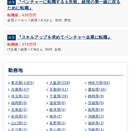
『ベンチャーに転職するも失敗。経理の第一線に戻る
経理
ために転職』
転職後：430万円
金型メーカー / 経理 / A.Sさん 30代 男性
『スキルアップを求めてベンチャー企業に転職』
経理
転職後：370万円
IT企業 / 経理 / Y.Wさん 30代 女性
勤務地
東京都(1405)
大阪府(259)
神奈川県(86)
兵庫県(47)
京都府(41)
愛知県(34)
埼玉県(31)
千葉県(29)
静岡県(9)
福岡県(8)
滋賀県(8)
茨城県(6)
北海道(5)
岐阜県(4)
群馬県(4)
奈良県(3)
海外(2)
沖縄県(2)
山口県(2)
長野県(2)
福井県(2)
石川県(2)
富山県(2)
宮崎県(1)