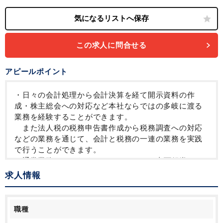
退職金制度
育児・託児支援制度
年間休日120日以上
この求人に問合せる
アピールポイント
・日々の会計処理から会計決算を経て開示資料の作
成・株主総会への対応など本社ならではの多岐に渡る
業務を経験することができます。
また法人税の税務申告書作成から税務調査への対応
などの業務を通じて、会計と税務の一連の業務を実践
で行うことができます。
・通常業務だけでなく、Corporate CFO直下組織とし
てプロジェクトにも参画し、ソニーグループの事業戦
求人情報
略に触れながら、ビジネスをサポートしています。
・ソニーならではのグローバルかつ難易度の高い税務
課題に向き合うことにより、キャリアアップの幅を広
職種
げることができます。