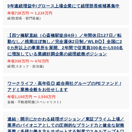
9年連続増益中/グロース上場企業にて経理部長候補募集中
年収728万円 〜 1,224万円
経理(部長・部門長級)
【四ツ橋駅直結（心斎橋駅徒歩6分）／年間休日127日／転
勤なし／残業ほぼ無し／完全週休2日制／WLB◎】全国に2
0カ所以上の事業所を展開、2年間で従業員300名から500名
に増加している業績好調企業の経理総務ポジション
年収350万円 〜 470万円
経理(スタッフ・担当級)
ワークライフ・高年収◎ 総合商社グループのPEファンド /
アドミ業務全般をお任せします
年収1,100万円 〜 1,500万円
金融・不動産関連(スペシャリスト)
連結・開示にかかわる経理ポジション／東証プライム上場／
業界のパイオニアとしての圧倒的なブランド力と健全な財務
基盤／多様な働き方もサポートする制度でスキルアップもワ