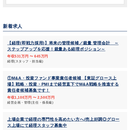
新着求人
【経理(即戦力採用)】将来の管理候補／裁量 管理会計 ～
ステップアップを応援！裁量ある経理ポジション～
年収531万円 〜 645万円
経理(スタッフ・担当級)
①M&A・投資ファンド事業責任者候補 【東証グロース上
場】戦略・投資・PMIまで経営直下でM&A戦略を推進する
責任者候補募集です！
年収1,100万円 〜 2,500万円
経営企画・管理(主任・係長級)
上場企業で経理の専門性を高めたい方へ/売上好調◎グロー
ス上場にて経理スタッフ募集中