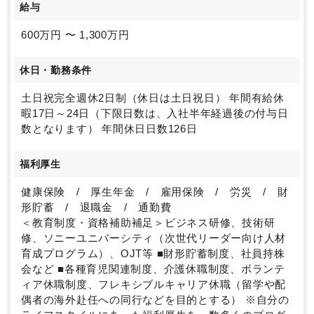
給与
600万円 〜 1,300万円
休日・勤務条件
土日祝完全週休2日制（休日は土日祝日） 年間有給休
暇17日～24日（下限日数は、入社半年経過後の付与日
数となります） 年間休日日数126日
福利厚生
健康保険 / 厚生年金 / 雇用保険 / 労災 / 財
形貯蓄 / 退職金 / 通勤費
＜教育制度・資格補助補足＞ビジネス研修、技術研
修、ソニーユニバーシティ（次世代リーダー向け人材
育成プログラム）、OJT等 ■財形貯蓄制度、社員持株
会など ■各種育児関連制度、介護休職制度、ボランテ
ィア休職制度、フレキシブルキャリア休職（留学や配
偶者の海外赴任への同行などを目的とする） ※自分の