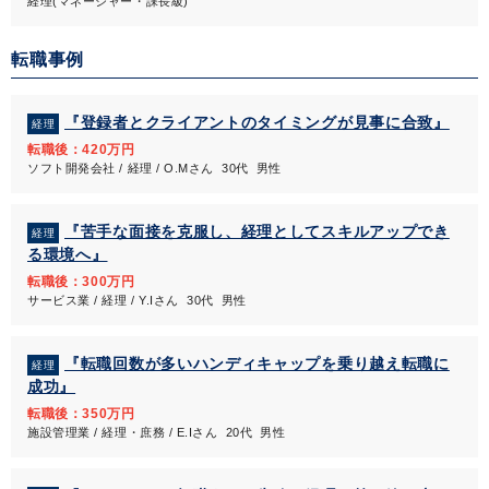
経理(マネージャー・課長級)
転職事例
『登録者とクライアントのタイミングが見事に合致』
経理
転職後：420万円
ソフト開発会社 / 経理 / O.Mさん 30代 男性
『苦手な面接を克服し、経理としてスキルアップでき
経理
る環境へ』
転職後：300万円
サービス業 / 経理 / Y.Iさん 30代 男性
『転職回数が多いハンディキャップを乗り越え転職に
経理
成功』
転職後：350万円
施設管理業 / 経理・庶務 / E.Iさん 20代 男性