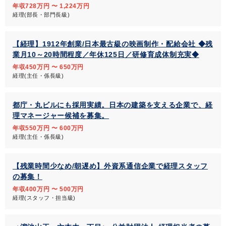
年収728万円 〜 1,224万円
経理(部長・部門長級)
【経理】1912年創業/日本最古級の映画制作・配給会社 ◆残
業月10～20時間程度／年休125日／研修育成体制充実◆
年収450万円 〜 650万円
経理(主任・係長級)
都庁・丸ビルにも採用実績。日本の建築を支える企業で、経
理マネージャー候補を募集。
年収550万円 〜 600万円
経理(主任・係長級)
【残業時間少なめ/朝遅め】外資系通信企業で経理スタッフ
の募集！
年収400万円 〜 500万円
経理(スタッフ・担当級)