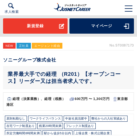
求人検索
新規登録
マイページ
No.ST0087173
NEW
正社員
エージェント経由
ソニーグループ株式会社
業界最大手での経理 （R201）【オープンコー
ス】リーダー又は担当者求人です。
経理（決算業務）、経理（税務）
600万円 〜 1,300万円
東京都
港区
原則転勤なし
ワークライフバランス
中途社員活躍中
弊社からの入社実績あり
在宅ワーク制度あり
残業20時間未満
フレックス制度あり
所定労働時間8時間未満
駅から徒歩5分以内
上場企業・株式公開企業