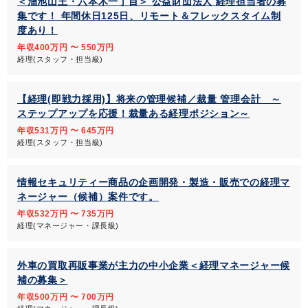
＜溜池山王・六本木一丁目＞ 公益財団法人 経理担当者の募
集です！ 年間休日125日、リモート＆フレックスタイム制
度あり！
年収400万円 〜 550万円
経理(スタッフ・担当級)
【経理(即戦力採用)】将来の管理候補／裁量 管理会計 ～
ステップアップを応援！裁量ある経理ポジション～
年収531万円 〜 645万円
経理(スタッフ・担当級)
情報セキュリティー商品の企画開発・製造・販売での経理マ
ネージャー（候補）案件です。
年収532万円 〜 735万円
経理(マネージャー・課長級)
外車の買取再販事業が主力の中小企業＜経理マネージャー候
補の募集＞
年収500万円 〜 700万円