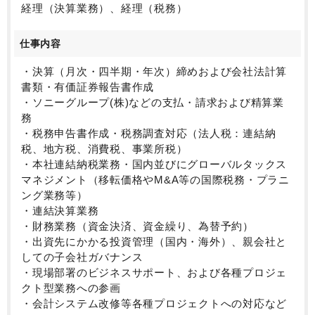
・幅広い事業を経理・税務の観点からサポートする業
経理（決算業務）、経理（税務）
務であり、多様なビジネスとそれに関連する経理・税
務の経験を積むことができます。
仕事内容
・日本のリーディングカンパニーのひとつとして、前
例のない新しい事例をチームで検討して先例となる答
・決算（月次・四半期・年次）締めおよび会社法計算
えを導き出す経験ができ、会計・税務の業務を幅広く
書類・有価証券報告書作成
また深堀りできるのが魅力です。
・ソニーグループ(株)などの支払・請求および精算業
務
・税務申告書作成・税務調査対応（法人税：連結納
税、地方税、消費税、事業所税）
・本社連結納税業務・国内並びにグローバルタックス
マネジメント（移転価格やM&A等の国際税務・プラニ
ング業務等）
・連結決算業務
・財務業務（資金決済、資金繰り、為替予約）
・出資先にかかる投資管理（国内・海外）、親会社と
しての子会社ガバナンス
・現場部署のビジネスサポート、および各種プロジェ
クト型業務への参画
・会計システム改修等各種プロジェクトへの対応など