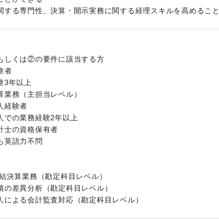
関する専門性、決算・開示実務に関する経理スキルを高めるこ
もしくは②の要件に該当する方
験者
験3年以上
算業務（主担当レベル）
人経験者
人での業務経験2年以上
計士の資格保有者
も英語力不問
連結決算業務（勘定科目レベル）
績の差異分析（勘定科目レベル）
人による会計監査対応（勘定科目レベル）