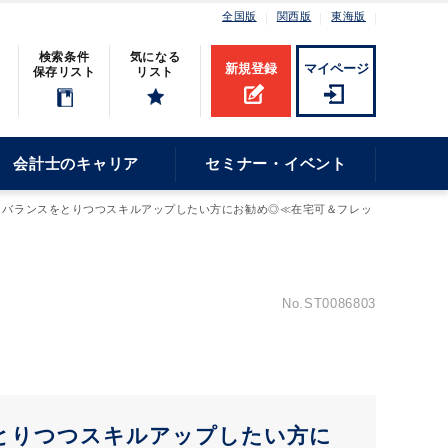
全国版
関西版
東海版
検索条件
気になる
新規登録
マイページ
保存リスト
リスト
会計士のキャリア
セミナー・イベント
クバランスをとりつつスキルアップしたい方にお勧め◎≪在宅可＆フレッ
No.ST0086803
とりつつスキルアップしたい方に