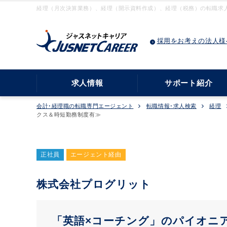
経理（月次決算業務）、経理（開示資料作成）、経理（税務）の転職求人情
採用をお考えの法人様
求人情報
サポート紹介
会計･経理職の転職専門エージェント
転職情報･求人検索
経理
クス＆時短勤務制度有≫
正社員
エージェント経由
株式会社プログリット
「英語×コーチング」のパイオニ