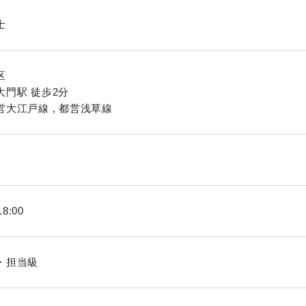
士
区
大門駅 徒歩2分
大江戸線 , 都営浅草線
18:00
・担当級