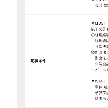
・会計に
▼MUST
以下の①
①経理経
・経理経
・月次決
②監査法
・監査法
応募条件
・公認会
※どちら
▼WANT
・単体/
・予算実
・監査法