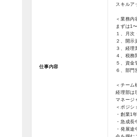
スキルア
＜業務内
まずは1
１、月次
２、開示
３、経理
４、税務
５、資金
仕事内容
６、部門
＜チーム
経理部は
マネージ
＜ポジシ
・創業1
・急成長
・発展途
会を掴む