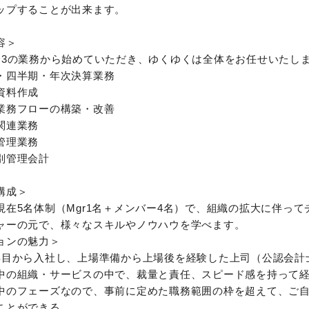
ップすることが出来ます。
容＞
〜3の業務から始めていただき、ゆくゆくは全体をお任せいたし
・四半期・年次決算業務
資料作成
業務フローの構築・改善
関連業務
管理業務
別管理会計
構成＞
現在5名体制（Mgr1名＋メンバー4名）で、組織の拡大に伴っ
ャーの元で、様々なスキルやノウハウを学べます。
ョンの魅力＞
年目から入社し、上場準備から上場後を経験した上司（公認会計
中の組織・サービスの中で、裁量と責任、スピード感を持って
中のフェーズなので、事前に定めた職務範囲の枠を超えて、ご
ことができる