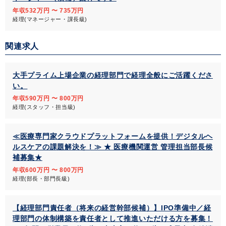
年収532万円 〜 735万円
経理(マネージャー・課長級)
関連求人
大手プライム上場企業の経理部門で経理全般にご活躍くださ
い。
年収590万円 〜 800万円
経理(スタッフ・担当級)
≪医療専門家クラウドプラットフォームを提供！デジタルヘ
ルスケアの課題解決を！≫ ★ 医療機関運営 管理担当部長候
補募集★
年収600万円 〜 800万円
経理(部長・部門長級)
【経理部門責任者（将来の経営幹部候補）】IPO準備中／経
理部門の体制構築を責任者として推進いただける方を募集！