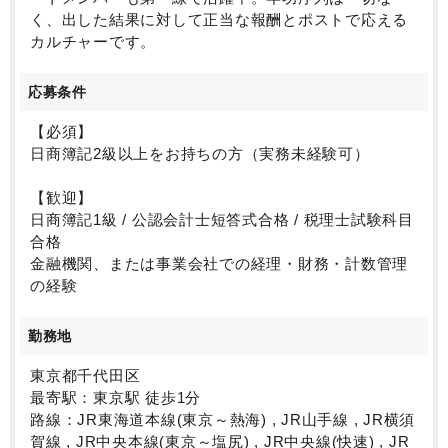
く、出した結果に対して正当な報酬とポストで応える
カルチャーです。
応募条件
【必須】
日商簿記2級以上をお持ちの方（実務未経験可）
【歓迎】
日商簿記1級 / 公認会計士短答式合格 / 税理士試験科目
合格
金融機関、または事業会社での経理・財務・計数管理
の経験
勤務地
東京都千代田区
最寄駅：東京駅 徒歩1分
路線：JR東海道本線(東京～熱海) , JR山手線 , JR横須
賀線 , JR中央本線(東京～塩尻) , JR中央線(快速) , JR