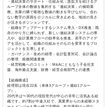
・連結決算のサポート・仕組み化：急拡大を続けるグ
ループ全体の数値を集約する「連結決算」の補助業
務。先輩の隣で複雑な数値の動きを学びながら、合わ
ない数字の原因をロジカルに突き止める、地頭の良さ
が活きるポジションです。
・組織をアップデートするシステム導入・DX推進：既
存のやり方に縛られず、新しい連結決算システムの導
入や、会計業務フローの効率化を推進。若手のアイデ
アを活かして、組織の仕組みそのものを変革するプロ
ジェクトを主導します。
・ガバナンス・攻めの経理：会計監査対応、会計論点
の整理、税務関連業務
・経営戦略へのコミット：M&Aにともなう子会社支
援、海外拠点支援、財務・経営企画部門との連携
【組織構成】
経理部は現在22名（単体3グループ＋連結1グルー
プ）。
20代半ば〜30代の現役世代が中心の非常に活気ある組
織です。約7割が中途入社で、異業界からの未経験スタ
ートメンバーも第一線で活躍中。年功序列は一切な