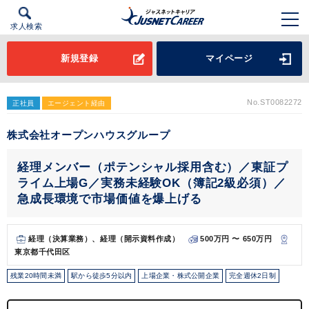
求人検索
新規登録
マイページ
No.ST0082272
正社員
エージェント経由
株式会社オープンハウスグループ
経理メンバー（ポテンシャル採用含む）／東証プ
ライム上場G／実務未経験OK（簿記2級必須）／
急成長環境で市場価値を爆上げる
経理（決算業務）、経理（開示資料作成）
500万円 〜 650万円
東京都千代田区
残業20時間未満
駅から徒歩5分以内
上場企業・株式公開企業
完全週休2日制