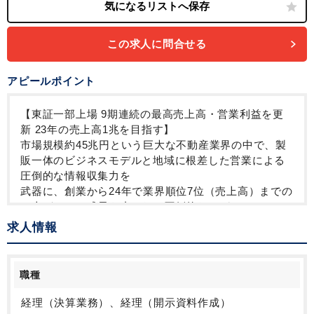
この求人に問合せる
アピールポイント
【東証一部上場 9期連続の最高売上高・営業利益を更
新 23年の売上高1兆を目指す】
市場規模約45兆円という巨大な不動産業界の中で、製
販一体のビジネスモデルと地域に根差した営業による
圧倒的な情報収集力を
武器に、創業から24年で業界順位7位（売上高）までの
し上がった、成長を止めない圧倒的なメガベンチャー
企業です。
求人情報
創業から16年目にあたる2013年に東証一部上場、その
後も右肩上がりに成長を続け、現在2021年まで9期連
続の過去最高の売上高・営
職種
業利益を更新しています。2013年との比較で、売上高
8倍、営業利益10倍と驚くべき成長を遂げています。
経理（決算業務）、経理（開示資料作成）