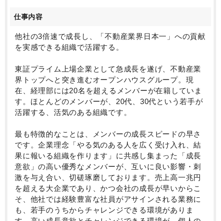
2023年1兆円の売上到達を掲げ、業界日本一を目標と
しています。
仕事内容
そんな同社にて、経理スタッフポジションの募集で
す。
他社の3倍速で成長し、「不動産業界日本一」への貢献
本ポジションの魅力としては、上場企業における経理
を実感できる組織で活躍する。
経験を積めること、そして、他の上場企業に比べ早い
スピードでのキャリア
東証プライム上場企業として急成長を遂げ、不動産業
アップを狙うことができる点です。会社の圧倒的な成
界トップへと突き進むオープンハウスグループ。現
長に合わせ、業務の幅が広がっているため幅広い経理
在、経理部には20名を超えるメンバーが在籍していま
業務に携わることができます。
す。ほとんどのメンバーが、20代、30代という若手が
また、昇進・昇格の機会が年に4回設けられており、社
活躍する、活気のある組織です。
員が出した仕事の結果を素早く評価するため、ダイレ
クトに評価が反映されます。
最も特徴的なことは、メンバーの成長スピードの早さ
圧倒的成長企業における環境にて、スキルアップやキ
です。企業理念「やる気のある人を広く受け入れ、結
ャリアアップを狙いたい人に非常におススメの求人で
果に報いる組織を作ります」に共感し集まった「成長
す。
意欲」の高い優秀なメンバーが、互いに良い影響・刺
激を与え合い、切磋琢磨しております。売上高一兆円
を超える大企業であり、かつ会社の成長が早いからこ
そ、他社では経験豊富な社員がアサインされる業務に
も、若手のうちからチャレンジできる環境がありま
す。高い成長意欲とチャレンジできる環境が、個人の