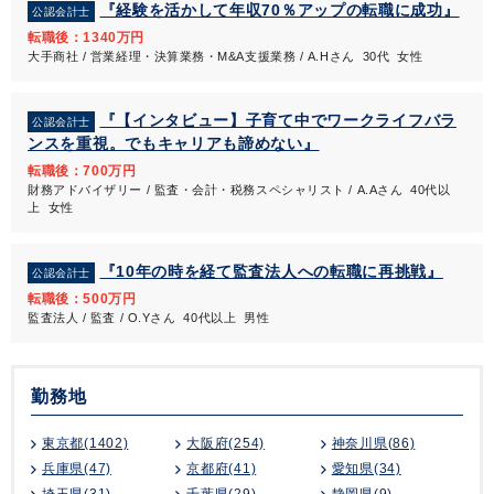
『経験を活かして年収70％アップの転職に成功』
公認会計士
転職後：1340万円
大手商社 / 営業経理・決算業務・M&A支援業務 / A.Hさん 30代 女性
『【インタビュー】子育て中でワークライフバラ
公認会計士
ンスを重視。でもキャリアも諦めない』
転職後：700万円
財務アドバイザリー / 監査・会計・税務スペシャリスト / A.Aさん 40代以
上 女性
『10年の時を経て監査法人への転職に再挑戦』
公認会計士
転職後：500万円
監査法人 / 監査 / O.Yさん 40代以上 男性
勤務地
東京都(1402)
大阪府(254)
神奈川県(86)
兵庫県(47)
京都府(41)
愛知県(34)