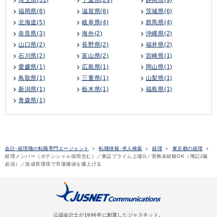
埼玉県(31)
千葉県(29)
静岡県(9)
福岡県(8)
滋賀県(8)
茨城県(6)
北海道(5)
岐阜県(4)
群馬県(4)
奈良県(3)
海外(2)
沖縄県(2)
山口県(2)
長野県(2)
福井県(2)
石川県(2)
富山県(2)
宮崎県(1)
愛媛県(1)
広島県(1)
岡山県(1)
鳥取県(1)
三重県(1)
山梨県(1)
新潟県(1)
栃木県(1)
福島県(1)
青森県(1)
会計･経理職の転職専門エージェント
転職情報･求人検索
経理
東京都の経理
経理メンバー（ポテンシャル採用含む）／東証プライム上場G／実務未経験OK（簿記2級
必須）／急成長環境で市場価値を爆上げる
公認会計士が1996年に創業したジャスネット。