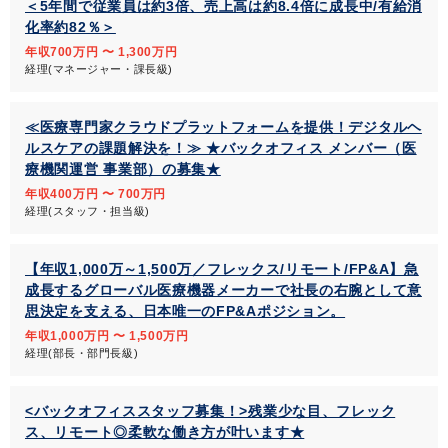
＜5年間で従業員は約3倍、売上高は約8.4倍に成長中/有給消
化率約82％＞
年収700万円 〜 1,300万円
経理(マネージャー・課長級)
≪医療専門家クラウドプラットフォームを提供！デジタルヘ
ルスケアの課題解決を！≫ ★バックオフィス メンバー（医
療機関運営 事業部）の募集★
年収400万円 〜 700万円
経理(スタッフ・担当級)
【年収1,000万～1,500万／フレックス/リモート/FP&A】急
成長するグローバル医療機器メーカーで社長の右腕として意
思決定を支える、日本唯一のFP&Aポジション。
年収1,000万円 〜 1,500万円
経理(部長・部門長級)
<バックオフィススタッフ募集！>残業少な目、フレック
ス、リモート◎柔軟な働き方が叶います★