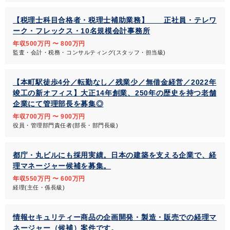
【税理士科目合格者・税理士補助業務】 正社員・テレワ
ーク・フレックス・10名規模会計事務所
年収500万円 〜 800万円
監査・会計・税務・コンサルティング(スタッフ・担当級)
【本町駅徒歩4分／転勤なし／残業少／無借金経営／2022年
竣工の新オフィス】大正14年創業、250年の歴史を持つ老舗
企業にて管理部長を募集◎
年収700万円 〜 900万円
役員・管理部門責任者(部長・部門長級)
都庁・丸ビルにも採用実績。日本の建築を支える企業で、経
理マネージャー候補を募集。
年収550万円 〜 600万円
経理(主任・係長級)
情報セキュリティー商品の企画開発・製造・販売での経理マ
ネージャー（候補）案件です。