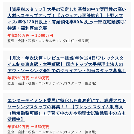
【資産税スタッフ】大手の安定した基盤の中で専門性の高い
人材へステップアップ！【カジュアル面談歓迎】 上野オフ
ィス/年休120日以上・有給消化率90％以上/一部在宅勤務可/
待遇・福利厚生充実
年収340万円 〜 1,000万円
監査・会計・税務・コンサルティング(主任・係長級)
【月次・年次決算＋レビュー担当/年休124日/フレックスタ
イム制＠東京駅・大手町駅】 国内トップ大手税理士法人の
アウトソーシング会社でのクライアント担当スタッフ募集！
年収550万円 〜 650万円
監査・会計・税務・コンサルティング(スタッフ・担当級)
エンターテイメント業界に特化した事務所にて、経理アウト
ソーシングスタッフの募集！！ 【フレックスタイム制導入
（時短勤務可能） / 子育て中の方や税理士試験勉強中の方も
活躍中】
年収430万円 〜 550万円
監査・会計・税務・コンサルティング(スタッフ・担当級)