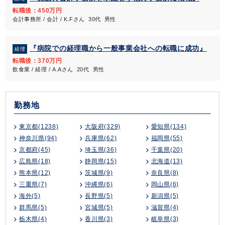
転職後：450万円
会計事務所 / 会計 / K.Fさん 30代 男性
『病院での経理職から一般事業会社への転職に成功』
経理
転職後：370万円
飲食業 / 経理 / A.Aさん 20代 男性
勤務地
東京都(1238)
大阪府(329)
愛知県(134)
神奈川県(94)
兵庫県(62)
福岡県(55)
京都府(45)
埼玉県(36)
千葉県(20)
広島県(18)
静岡県(15)
北海道(13)
熊本県(12)
茨城県(9)
奈良県(8)
三重県(7)
沖縄県(6)
岡山県(6)
海外(5)
長野県(5)
新潟県(5)
群馬県(5)
宮城県(5)
滋賀県(4)
栃木県(4)
香川県(3)
岐阜県(3)