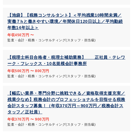
【池袋】【税務コンサルタント】＜平均残業10時間未満／
実働７hと働きやすい環境／年間休日120日以上／平均勤続
年数14年以上＞
年収450万円 〜
監査・会計・税務・コンサルティング(スタッフ・担当級)
【税理士科目合格者・税理士補助業務】 正社員・テレワ
ーク・フレックス・10名規模会計事務所
年収500万円 〜 800万円
監査・会計・税務・コンサルティング(スタッフ・担当級)
【幅広い業界・専門分野に挑戦できる／資格取得支援充実／
残業少なめ】税務会計のプロフェッショナルを目指せる税務
会計スタッフ募集！（年収370万円～900万円／税務会計ス
タッフ／正社員）
年収370万円 〜 900万円
監査・会計・税務・コンサルティング(スタッフ・担当級)