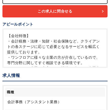
この求人に問合せる
アピールポイント
【会社特徴】
・会計税務・法律・知財・社会保険など、クライアン
トの各ステージに応じて必要となるサービスを幅広く
提供しております。
・ワンフロアに様々な士業の方が介在しているので、
専門分野に関してすぐ相談できる環境です。
・ベンチャー企業を中心とした法務サポート、企業会
計、法人税務に強味強みのある事務所です。IPOの累
求人情報
計実績は110件を超えます。
【働き方】
職種
・年間休日123日
・在宅制度あり！週2日ほどの在宅勤務可能です◎（業
会計事務（アシスタント業務）
務に慣れたタイミングで在宅勤務が可能になります）