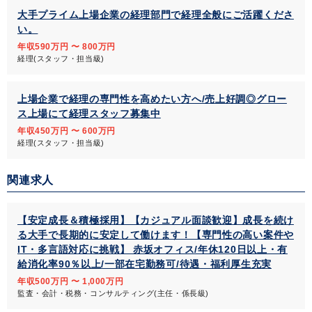
大手プライム上場企業の経理部門で経理全般にご活躍くださ
い。
年収590万円 〜 800万円
経理(スタッフ・担当級)
上場企業で経理の専門性を高めたい方へ/売上好調◎グロー
ス上場にて経理スタッフ募集中
年収450万円 〜 600万円
経理(スタッフ・担当級)
関連求人
【安定成長＆積極採用】【カジュアル面談歓迎】成長を続け
る大手で長期的に安定して働けます！【専門性の高い案件や
IT・多言語対応に挑戦】 赤坂オフィス/年休120日以上・有
給消化率90％以上/一部在宅勤務可/待遇・福利厚生充実
年収500万円 〜 1,000万円
監査・会計・税務・コンサルティング(主任・係長級)