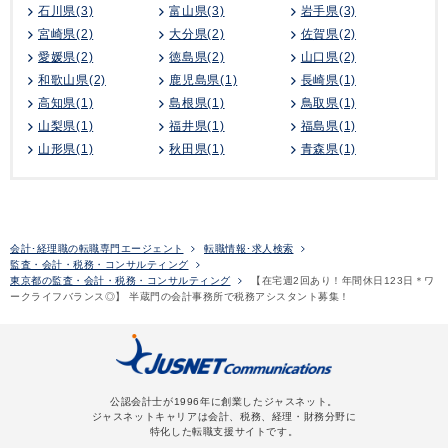
石川県(3)
富山県(3)
岩手県(3)
宮崎県(2)
大分県(2)
佐賀県(2)
愛媛県(2)
徳島県(2)
山口県(2)
和歌山県(2)
鹿児島県(1)
長崎県(1)
高知県(1)
島根県(1)
鳥取県(1)
山梨県(1)
福井県(1)
福島県(1)
山形県(1)
秋田県(1)
青森県(1)
会計･経理職の転職専門エージェント
転職情報･求人検索
監査・会計・税務・コンサルティング
東京都の監査・会計・税務・コンサルティング
【在宅週2回あり！年間休日123日＊ワ
ークライフバランス◎】 半蔵門の会計事務所で税務アシスタント募集！
公認会計士が1996年に創業したジャスネット。
ジャスネットキャリアは会計、税務、経理・財務分野に
特化した転職支援サイトです。