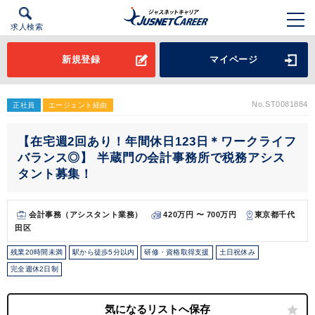
求人検索
新規登録
マイページ
No.ST0081884
正社員
エージェント経由
【在宅週2回あり！年間休日123日＊ワークライフ
バランス◎】 半蔵門の会計事務所で税務アシス
タント募集！
会計事務（アシスタント業務）
420万円 〜 700万円
東京都千代
田区
残業20時間未満
駅から徒歩5分以内
研修・資格取得支援
土日祝休み
完全週休2日制