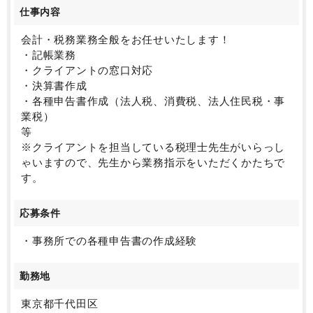
・定時は9:00～18:00ですが、時短勤務もご相談可能で
仕事内容
す◎
・15:00から10分間休憩タイムがあります
会計・税務業務全般をお任せいたします！
・クライアントが法人のみで個人の確定申告がないた
・記帳業務
め、繁忙期・閑散期の波がそこまでなく、ワークライ
・クライアントの窓口対応
フバランスも取りやすいです
・決算書作成
・各種申告書作成（法人税、消費税、法人住民税・事
【職場環境】
業税）
・様々な士業の部門があり、グループ全体としては160
等
名ほどですが、会計・税務部門は17名です。
※クライアントを担当している税理士先生がいらっし
・部門の垣根を超えたメンバーシャッフルランチの開
ゃいますので、先生から業務指示をいただくかたちで
催や、サークル活動など、会計事務所以外に所属する
す。
方々との交流もございます。
・穏やかな雰囲気の方が多く、チャットツールもある
応募条件
ため、わからないことも聞きやすい職場です◎
・年に2回、代表税理士のフィードバック面談を実施
・事務所での各種申告書の作成経験
し、各スタッフの目標達成のための具体的な施策など
を話し合う時間を設けております。
勤務地
・駅からも近く綺麗で整ったオフィスです◎
東京都千代田区