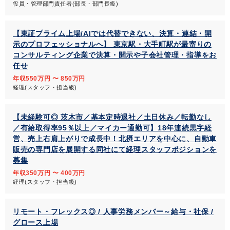
役員・管理部門責任者(部長・部門長級)
【東証プライム上場/AIでは代替できない、決算・連結・開
示のプロフェッショナルへ】 東京駅・大手町駅が最寄りの
コンサルティング企業で決算・開示や子会社管理・指導をお
任せ
年収550万円 〜 850万円
経理(スタッフ・担当級)
【未経験可◎ 茨木市／基本定時退社／土日休み／転勤なし
／有給取得率95％以上／マイカー通勤可】18年連続黒字経
営、売上右肩上がりで成長中！北摂エリアを中心に、自動車
販売の専門店を展開する同社にて経理スタッフポジションを
募集
年収350万円 〜 400万円
経理(スタッフ・担当級)
リモート・フレックス◎ / 人事労務メンバー～給与・社保 /
グロース上場