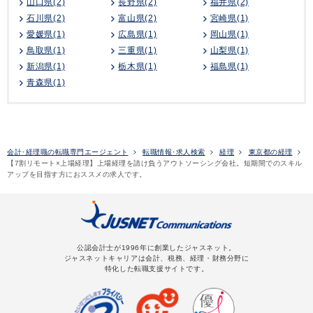
山口県(2)
長野県(2)
福井県(2)
石川県(2)
富山県(2)
宮崎県(1)
愛媛県(1)
広島県(1)
岡山県(1)
鳥取県(1)
三重県(1)
山梨県(1)
新潟県(1)
栃木県(1)
福島県(1)
青森県(1)
会計･経理職の転職専門エージェント
転職情報･求人検索
経理
東京都の経理
【7割リモート×上場経理】上場経理を請け負うアウトソーシング会社。短期間でのスキル
アップを目指す方におススメの求人です。
公認会計士が1996年に創業したジャスネット。
ジャスネットキャリアは会計、税務、経理・財務分野に
特化した転職支援サイトです。