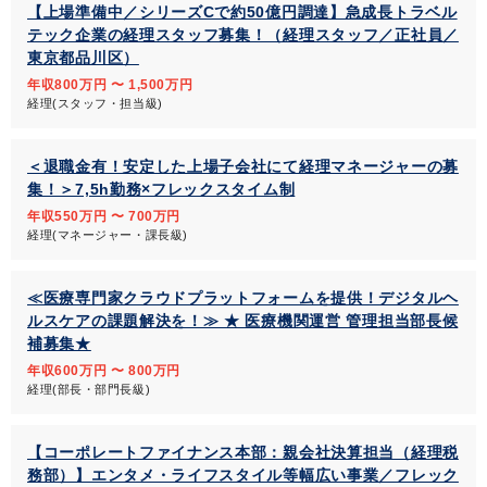
【上場準備中／シリーズCで約50億円調達】急成長トラベル
テック企業の経理スタッフ募集！（経理スタッフ／正社員／
東京都品川区）
年収800万円 〜 1,500万円
経理(スタッフ・担当級)
＜退職金有！安定した上場子会社にて経理マネージャーの募
集！＞7,5h勤務×フレックスタイム制
年収550万円 〜 700万円
経理(マネージャー・課長級)
≪医療専門家クラウドプラットフォームを提供！デジタルヘ
ルスケアの課題解決を！≫ ★ 医療機関運営 管理担当部長候
補募集★
年収600万円 〜 800万円
経理(部長・部門長級)
【コーポレートファイナンス本部：親会社決算担当（経理税
務部）】エンタメ・ライフスタイル等幅広い事業／フレック