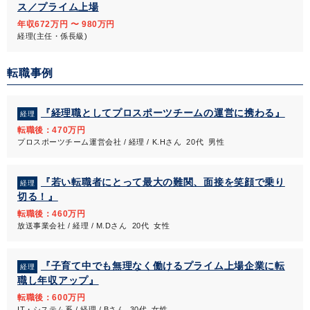
ス／プライム上場
年収672万円 〜 980万円
経理(主任・係長級)
転職事例
『経理職としてプロスポーツチームの運営に携わる』
経理
転職後：470万円
プロスポーツチーム運営会社 / 経理 / K.Hさん 20代 男性
『若い転職者にとって最大の難関、面接を笑顔で乗り
経理
切る！』
転職後：460万円
放送事業会社 / 経理 / M.Dさん 20代 女性
『子育て中でも無理なく働けるプライム上場企業に転
経理
職し年収アップ』
転職後：600万円
IT・システム系 / 経理 / Bさん 30代 女性