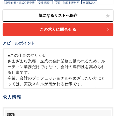
上場企業・株式公開企業
女性活躍中
育児・託児支援制度
土日祝休み
完全週休2日制
年間休日120日以上
この求人に問合せる
アピールポイント
■この仕事のやりがい
さまざまな業種・企業の会計業務に携われるため、ル
ーティン業務だけではない、会計の専門性を高められ
る仕事です。
今後、会計のプロフェッショナルをめざしたい方にと
っては、実践スキルが磨かれる仕事です。
・同社を代表して、上場しているクライアント先にて
業務を行っていただきます（当社内で受託するケース
求人情報
もあります）。
・クライアントの「人手不足」に対するサポートです
ので「ありがとう」と直接感謝をしていただくことが
職種