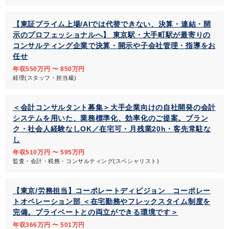
【東証プライム上場/AIでは代替できない、決算・連結・開
示のプロフェッショナルへ】 東京駅・大手町駅が最寄りの
コンサルティング企業で決算・開示や子会社管理・指導をお
任せ
年収550万円 〜 850万円
経理(スタッフ・担当級)
＜会計コンサルタント募集＞大手企業向けの自社開発の会計
システムを用いた、業務標準化、効率化のご提案。ブラン
ク・社会人経験なしOK／在宅可・月残業20h・客先常駐な
し
年収510万円 〜 595万円
監査・会計・税務・コンサルティング(スペシャリスト)
【東京/労務担当】コーポレートディビジョン コーポレー
トオペレーション部 ＜在宅勤務やフレックスタイム制度を
完備。プライベートとの両立ができる環境です＞
年収366万円 〜 501万円