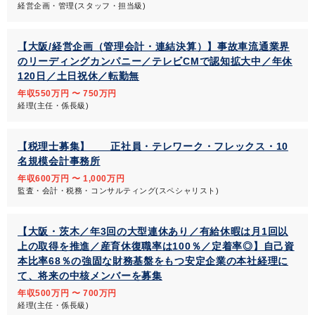
経営企画・管理(スタッフ・担当級)
【大阪/経営企画（管理会計・連結決算）】事故車流通業界
のリーディングカンパニー／テレビCMで認知拡大中／年休
120日／土日祝休／転勤無
年収550万円 〜 750万円
経理(主任・係長級)
【税理士募集】 正社員・テレワーク・フレックス・10
名規模会計事務所
年収600万円 〜 1,000万円
監査・会計・税務・コンサルティング(スペシャリスト)
【大阪・茨木／年3回の大型連休あり／有給休暇は月1回以
上の取得を推進／産育休復職率は100％／定着率◎】自己資
本比率68％の強固な財務基盤をもつ安定企業の本社経理に
て、将来の中核メンバーを募集
年収500万円 〜 700万円
経理(主任・係長級)