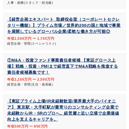
人事・総務(スタッフ・担当級)
【経営企画エキスパート_取締役会室（コーポレートセクレ
タリー機能）】プライム市場／世界約200の国と地域で事業
を展開しているグローバル企業/柔軟な働き方が可能◎
年収1,500万円 〜 1,700万円
経営企画・管理(スペシャリスト)
①M&A・投資ファンド事業責任者候補 【東証グロース上
場】戦略・投資・PMIまで経営直下でM&A戦略を推進する
責任者候補募集です！
年収1,100万円 〜 2,500万円
経営企画・管理(主任・係長級)
【東証プライム上場/IR未経験歓迎/業界最大手のパイオニ
ア】 東京駅・大手町駅が最寄りのコンサルティング企業で
未経験からIR・SRのプロへ。経営層と近い立場で企業価値
向上を支えるキャリアを。
年収500万円 〜 650万円