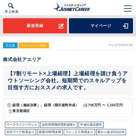
求人検索
新規登録
マイページ
No.ST0064706
正社員
エージェント経由
株式会社アエリア
【7割リモート×上場経理】上場経理を請け負うア
ウトソーシング会社。短期間でのスキルアップを
目指す方におススメの求人です。
経理（連結決算）、経理（開示資料作成）
700万円 〜 1,100万円
東京都港区
ワークライフバランス
女性管理職登用実績有り
中途社員活躍中
在宅ワーク制度あり
残業20時間未満
フレックス制度あり
駅から徒歩5分以内