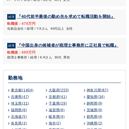
『40代前半最後の勤め先を求めて転職活動を開始』
経理
転職後：470万円
化粧品会社 / 経理 / Y.Kさん 40代以上 女性
『中国出身の候補者が税理士事務所に正社員で転職』
経理
転職後：400万円
税理士事務所 / 経理 / K.Rさん 30代 男性
勤務地
東京都(1404)
大阪府(255)
神奈川県(87)
兵庫県(47)
京都府(41)
愛知県(34)
埼玉県(31)
千葉県(29)
静岡県(9)
福岡県(8)
滋賀県(8)
茨城県(6)
北海道(5)
岐阜県(4)
群馬県(4)
奈良県(3)
海外(2)
沖縄県(2)