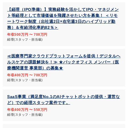
【経理（IPO準備）】実務経験を活かしてIPO・マネジメン
ト等経理として市場価値を飛躍させたい方を募集！ ＜リモ
ートワーク制度（出社週2日×在宅週3日のハイブリッド勤
務）＆有給消化率約82％＞
年収500万円 〜 700万円
経理(スタッフ・担当級)
≪医療専門家クラウドプラットフォームを提供！デジタルヘ
ルスケアの課題解決を！≫ ★バックオフィス メンバー（医
療機関運営 事業部）の募集★
年収400万円 〜 700万円
経理(スタッフ・担当級)
SaaS事業（満足度No.1のAIチャットボットの提供・運営な
ど）での経理スタッフ案件です。
年収400万円 〜 550万円
経理(スタッフ・担当級)