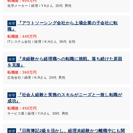
転職後：600万円
化学メーカー / 経理 / Y.Kさん 20代 男性
『アウトソーシング会社から上場企業の子会社に転
経理
職』
転職後：440万円
ITシステム会社 / 経理 / K.Hさん 30代 女性
『未経験から経理職への転職に挑戦。落ち続けた原因
経理
を克服』
転職後：360万円
広告会社 / 経理 / K.Rさん 20代 男性
『社会人経験と実務のスキルがニーズと一致し転職が
経理
成功』
転職後：450万円
サービス業 / 経理 / Y.Hさん 30代 男性
『日商簿記2級を活かし、経理未経験かつ離職中にも関
経理