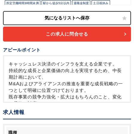
所定労働時間8時間未満
駅から徒歩5分以内
退職金制度
土日祝休み
年間休日120日以上
この求人に問合せる
アピールポイント
キャッシュレス決済のインフラを支える企業です。
持続的な成長と企業価値の向上を実現するため、中長
期計画において、
M&Aおよびアライアンスの推進を重要な成長戦略の一
つとして明確に位置づけております。
既存事業の競争力強化・拡大はもちろんのこと、変化
に柔軟に対応し、
新たな収益の柱となる新規事業を非連続的に創出して
求人情報
いくため、
国内外の企業との戦略的なパートナーシップをこれま
で以上に加速させていく方針です。
職種