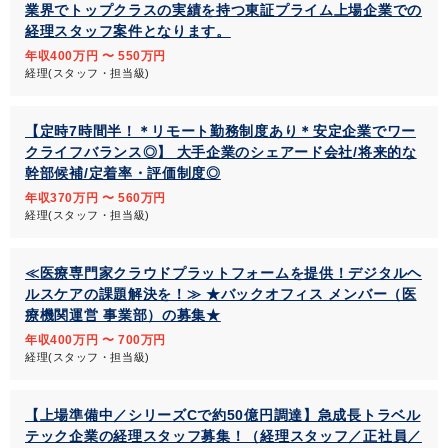
業界でトップクラスの実績を持つ東証プライム上場企業での
経理スタッフ案件となります。
年収400万円 〜 550万円
経理(スタッフ・担当級)
【定時7時間半！＊リモート勤務制度あり＊安定企業でワー
クライフバランス◎】 大手企業のシェアード会社/将来的な
幹部候補/定着率・評価制度◎
年収370万円 〜 560万円
経理(スタッフ・担当級)
≪医療専門家クラウドプラットフォームを提供！デジタルヘ
ルスケアの課題解決を！≫ ★バックオフィス メンバー（医
療機関運営 事業部）の募集★
年収400万円 〜 700万円
経理(スタッフ・担当級)
【上場準備中／シリーズCで約50億円調達】急成長トラベル
テック企業の経理スタッフ募集！（経理スタッフ／正社員／