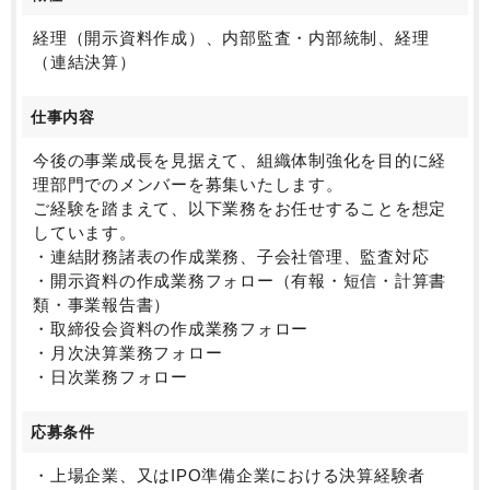
そこでこの度、豊富なご経験と高い専門性をお持ちの
経理（開示資料作成）、内部監査・内部統制、経理
方を新たにお迎えし、
（連結決算）
当社の未来を共に創る中核メンバーとしてご活躍いた
だきたいと考えております。
仕事内容
上場企業の経理マネージャー、又はIPO準備企業にて
今後の事業成長を見据えて、組織体制強化を目的に経
経理責任者を経験した方がターゲットです。
理部門でのメンバーを募集いたします。
（経理経験のない公認会計士も相談可）
ご経験を踏まえて、以下業務をお任せすることを想定
連結決算や開示といった知識や実務経験を求めてお
しています。
り、
・連結財務諸表の作成業務、子会社管理、監査対応
ご志向性によって、マネジメント経験を積むことがで
・開示資料の作成業務フォロー（有報・短信・計算書
きます。
類・事業報告書）
経理として専門性を高めるだけに留まらず、
・取締役会資料の作成業務フォロー
ご志向性によって幅広い業務を経験することも可能で
・月次決算業務フォロー
す。
・日次業務フォロー
処遇はスライド、裁量は大きく、会社のみならず、個
応募条件
人レベルでも成長が期待できます。
エンジニア中心の会社で働きやすさが魅力。
・上場企業、又はIPO準備企業における決算経験者
現状、経理財務部門に決算主力メンバーが不足してお