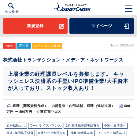
求人検索
新規登録
マイページ
No.ST0063548
NEW
正社員
エージェント経由
株式会社トランザクション・メディア・ネットワークス
上場企業の経理課長レベルを募集します。 キャ
ッシュレス決済系の手堅いIPO準備企業/大手資本
が入っており、ストック収入あり！
経理（開示資料作成）、内部監査・内部統制、経理（連結決算）
500
万円 〜 800万円
東京都中央区
原則転勤なし
ワークライフバランス
女性管理職登用実績有り
中途社員活躍中
直近3年間黒字経営
在宅ワーク制度あり
残業20時間未満
フレックス制度あり