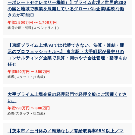
ーポレートセクレタリー機能）】プライム市場／世界約200
の国と地域で事業を展開しているグローバル企業/柔軟な働
き方が可能◎
年収1,500万円 〜 1,700万円
経営企画・管理(スペシャリスト)
【東証プライム上場/AIでは代替できない、決算・連結・開
示のプロフェッショナルへ】 東京駅・大手町駅が最寄りの
コンサルティング企業で決算・開示や子会社管理・指導をお
任せ
年収550万円 〜 850万円
経理(スタッフ・担当級)
大手プライム上場企業の経理部門で経理全般にご活躍くださ
い。
年収590万円 〜 800万円
経理(スタッフ・担当級)
【茨木市／土日休み／転勤なし／有給取得率95％以上／マ