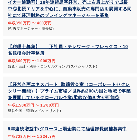
イカー通勤可】18年連続黒字経営、売上右肩上がりで成長
中◎北摂エリアを中心に、自動車販売の専門店を展開する同
社にて経理財務のプレイングマネージャーを募集
年収350万円 〜 400万円
経理(マネージャー・課長級)
【税理士募集】 正社員・テレワーク・フレックス・10
名規模会計事務所
年収600万円 〜 1,000万円
監査・会計・税務・コンサルティング(スペシャリスト)
【経営企画エキスパート_取締役会室（コーポレートセクレ
タリー機能）】プライム市場／世界約200の国と地域で事業
を展開しているグローバル企業/柔軟な働き方が可能◎
年収1,500万円 〜 1,700万円
経営企画・管理(スペシャリスト)
9年連続増益中/グロース上場企業にて経理部長候補募集中
年収728万円 〜 1,224万円