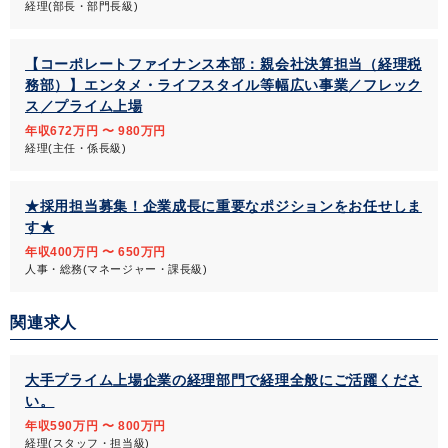
経理(部長・部門長級)
【コーポレートファイナンス本部：親会社決算担当（経理税
務部）】エンタメ・ライフスタイル等幅広い事業／フレック
ス／プライム上場
年収672万円 〜 980万円
経理(主任・係長級)
★採用担当募集！企業成長に重要なポジションをお任せしま
す★
年収400万円 〜 650万円
人事・総務(マネージャー・課長級)
関連求人
大手プライム上場企業の経理部門で経理全般にご活躍くださ
い。
年収590万円 〜 800万円
経理(スタッフ・担当級)