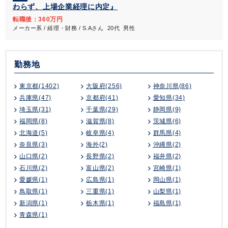
わらず、上場企業経理に内定』
転職後：360万円
メーカー系 / 経理・財務 / S.Aさん 20代 男性
勤務地
東京都(1402)
大阪府(256)
神奈川県(86)
兵庫県(47)
京都府(41)
愛知県(34)
埼玉県(31)
千葉県(29)
静岡県(9)
福岡県(8)
滋賀県(8)
茨城県(6)
北海道(5)
岐阜県(4)
群馬県(4)
奈良県(3)
海外(2)
沖縄県(2)
山口県(2)
長野県(2)
福井県(2)
石川県(2)
富山県(2)
宮崎県(1)
愛媛県(1)
広島県(1)
岡山県(1)
鳥取県(1)
三重県(1)
山梨県(1)
新潟県(1)
栃木県(1)
福島県(1)
青森県(1)