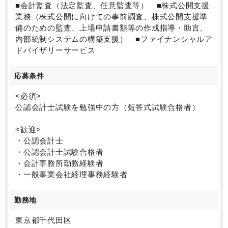
【監査会社等の数：合計26社】
■会計監査（法定監査、任意監査等） ■株式公開支援
■一部上場会社7社 ■二部上場会社1社 ■JASDAQ1
業務（株式公開に向けての事前調査、株式公開支援準
社 ■金商法監査対象会社 3社 ■会社法監査対象会
備のための監査、上場申請書類等の作成指導・助言、
社 4社
内部統制システムの構築支援） ■ファイナンシャルア
■学校法人監査対象会社1社 ■任意監査対象会社9社
ドバイザリーサービス
※非上場株式会社等33社あり
応募条件
<必須>
公認会計士試験を勉強中の方（短答式試験合格者）
<歓迎>
・公認会計士
・公認会計士試験合格者
・会計事務所勤務経験者
・一般事業会社経理事務経験者
勤務地
東京都千代田区