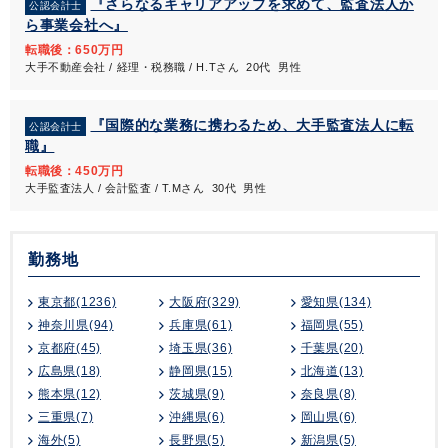
『さらなるキャリアアップを求めて、監査法人か
公認会計士
ら事業会社へ』
転職後：650万円
大手不動産会社 / 経理・税務職 / H.Tさん 20代 男性
『国際的な業務に携わるため、大手監査法人に転
公認会計士
職』
転職後：450万円
大手監査法人 / 会計監査 / T.Mさん 30代 男性
勤務地
東京都(1236)
大阪府(329)
愛知県(134)
神奈川県(94)
兵庫県(61)
福岡県(55)
京都府(45)
埼玉県(36)
千葉県(20)
広島県(18)
静岡県(15)
北海道(13)
熊本県(12)
茨城県(9)
奈良県(8)
三重県(7)
沖縄県(6)
岡山県(6)
海外(5)
長野県(5)
新潟県(5)