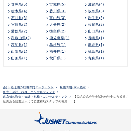
群馬県(5)
宮城県(5)
滋賀県(4)
栃木県(4)
香川県(3)
岐阜県(3)
石川県(3)
富山県(3)
岩手県(3)
宮崎県(2)
大分県(2)
佐賀県(2)
愛媛県(2)
徳島県(2)
山口県(2)
和歌山県(2)
鹿児島県(1)
長崎県(1)
高知県(1)
島根県(1)
鳥取県(1)
山梨県(1)
福井県(1)
福島県(1)
山形県(1)
秋田県(1)
青森県(1)
会計･経理職の転職専門エージェント
転職情報･求人検索
監査・会計・税務・コンサルティング
東京都の監査・会計・税務・コンサルティング
【公認公認会計士試験勉強中の方歓迎 /
歴史ある監査法人にて監査補助スタッフの募集！！】