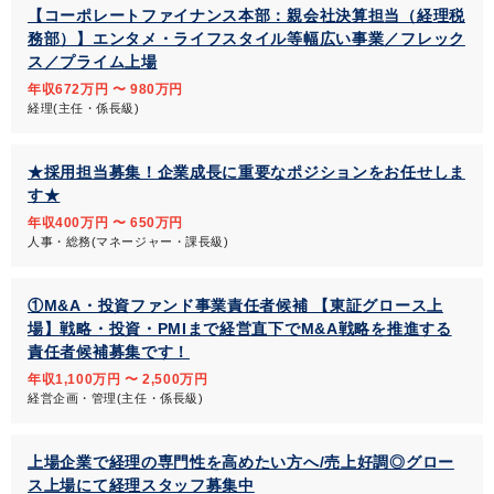
【コーポレートファイナンス本部：親会社決算担当（経理税
務部）】エンタメ・ライフスタイル等幅広い事業／フレック
ス／プライム上場
年収672万円 〜 980万円
経理(主任・係長級)
★採用担当募集！企業成長に重要なポジションをお任せしま
す★
年収400万円 〜 650万円
人事・総務(マネージャー・課長級)
①M&A・投資ファンド事業責任者候補 【東証グロース上
場】戦略・投資・PMIまで経営直下でM&A戦略を推進する
責任者候補募集です！
年収1,100万円 〜 2,500万円
経営企画・管理(主任・係長級)
上場企業で経理の専門性を高めたい方へ/売上好調◎グロー
ス上場にて経理スタッフ募集中