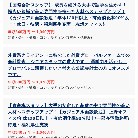
【国際会計スタッフ】 成長を続ける大手で語学を生かす！
幅広い領域で高い専門性を持った人材へステップアップ！
《カジュアル面談歓迎 / 年休120日以上・有給消化率90%以
上 / 休日・待遇・福利厚生充実｜赤坂オフィス》
年収340万円 〜 1,000万円
監査・会計・税務・コンサルティング(主任・係長級)
外資系クライアントに特化した外資グローバルファームでの
会計監査 シニアスタッフの求人です。 語学力を活かし、
グローバルに活躍したいと考える公認会計士の方にオススメ
です。
年収600万円 〜 1,070万円
監査・会計・税務・コンサルティング(スペシャリスト)
【資産税スタッフ】大手の安定した基盤の中で専門性の高い
人材へステップアップ！【カジュアル面談歓迎】 上野オフ
ィス/年休120日以上・有給消化率90％以上/一部在宅勤務可/
待遇・福利厚生充実
年収340万円 〜 1,000万円
監査・会計・税務・コンサルティング(主任・係長級)