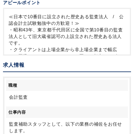
アピールポイント
≪日本で10番目に設立された歴史ある監査法人 / 公
認会計士試験勉強中の方歓迎！≫
・昭和43年、東京都千代田区に全国で第10番目の監査
法人として旧大蔵省認可の上設立された歴史ある法人
です。
・クライアントは上場企業から非上場企業まで幅広
く、円滑なコミュニケーションを図り、顧客ニーズに
対して実務的な解決方法を提供することにより、信頼
求人情報
関係を構築してきました。
・小規模な監査法人ならではの風通しの良い社風のも
と、自由な意見交換がおこなわれており、監査チーム
職種
内外での指導や自由な議論を通して個人の成長を図る
ことが可能です。
会計監査
・会計士試験勉強中の方は基本的に残業ゼロで、試験
勉強に専念できる体制が整っています。勤務中の隙間
仕事内容
時間を見つけて勉強することも認められており、在宅
勤務時なども活用しながら勉強を進めているメンバー
監査補助スタッフとして、以下の業務の補佐をお任せ
も在籍しています。
します。