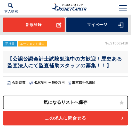
求人検索
新規登録
マイページ
No.ST0062418
正社員
エージェント経由
【公認公認会計士試験勉強中の方歓迎 / 歴史ある
監査法人にて監査補助スタッフの募集！！】
会計監査
410万円 〜 500万円
東京都千代田区
この求人に問合せる