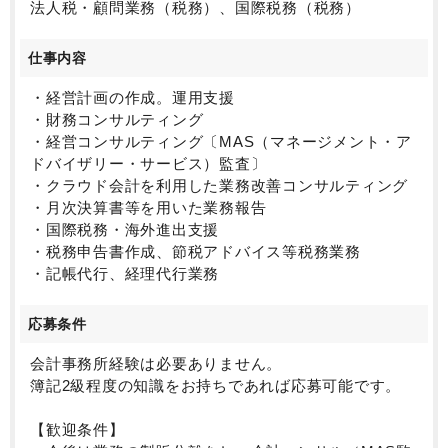
す。
法人税・顧問業務（税務）、国際税務（税務）
未経験からでも、会計への強い想いがあれば、応募可
能です。
仕事内容
スタッフ全17名というアットホームな環境と、ワー
ク・ライフ・バランスの保てる事務所で、ぜひご活躍
・経営計画の作成。運用支援
ください！
・財務コンサルティング
・経営コンサルティング〔MAS（マネージメント・ア
ドバイザリー・サービス）監査〕
・クラウド会計を利用した業務改善コンサルティング
・月次決算書等を用いた業務報告
・国際税務・海外進出支援
・税務申告書作成、節税アドバイス等税務業務
・記帳代行、経理代行業務
応募条件
会計事務所経験は必要ありません。
簿記2級程度の知識をお持ちであれば応募可能です。
【歓迎条件】