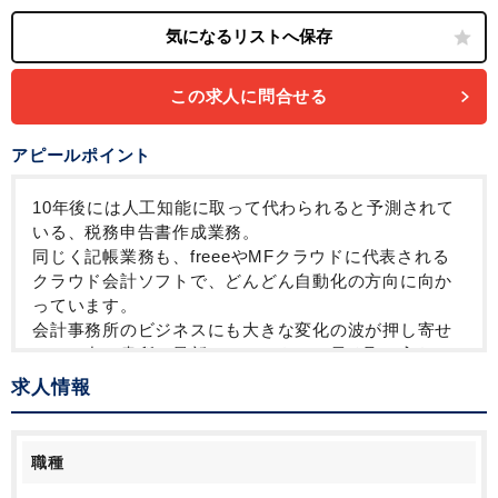
この求人に問合せる
アピールポイント
10年後には人工知能に取って代わられると予測されて
いる、税務申告書作成業務。
同じく記帳業務も、freeeやMFクラウドに代表される
クラウド会計ソフトで、どんどん自動化の方向に向か
っています。
会計事務所のビジネスにも大きな変化の波が押し寄せ
ている中、貴所は最新のツールをいち早く取り入れ、
より付加価値の高い業務にシフトし、今も日々、その
求人情報
チャレンジは絶えることはありません。
新しいことに挑戦するのが好きで、やりがいのある仕
職種
事をしたい方は、ぜひご応募いただければと思いま