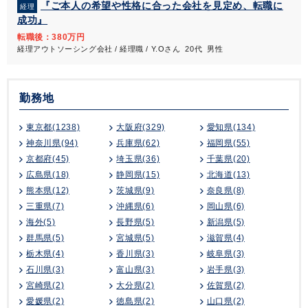
『ご本人の希望や性格に合った会社を見定め、転職に
経理
成功』
転職後：380万円
経理アウトソーシング会社 / 経理職 / Y.Oさん 20代 男性
勤務地
東京都(1238)
大阪府(329)
愛知県(134)
神奈川県(94)
兵庫県(62)
福岡県(55)
京都府(45)
埼玉県(36)
千葉県(20)
広島県(18)
静岡県(15)
北海道(13)
熊本県(12)
茨城県(9)
奈良県(8)
三重県(7)
沖縄県(6)
岡山県(6)
海外(5)
長野県(5)
新潟県(5)
群馬県(5)
宮城県(5)
滋賀県(4)
栃木県(4)
香川県(3)
岐阜県(3)
石川県(3)
富山県(3)
岩手県(3)
宮崎県(2)
大分県(2)
佐賀県(2)
愛媛県(2)
徳島県(2)
山口県(2)