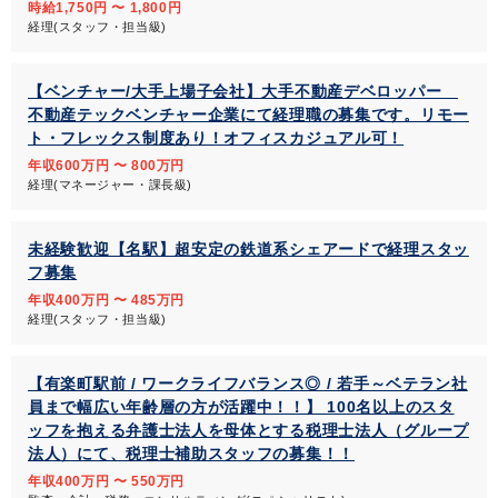
時給1,750円 〜 1,800円
経理(スタッフ・担当級)
【ベンチャー/大手上場子会社】大手不動産デベロッパー
不動産テックベンチャー企業にて経理職の募集です。リモー
ト・フレックス制度あり！オフィスカジュアル可！
年収600万円 〜 800万円
経理(マネージャー・課長級)
未経験歓迎【名駅】超安定の鉄道系シェアードで経理スタッ
フ募集
年収400万円 〜 485万円
経理(スタッフ・担当級)
【有楽町駅前 / ワークライフバランス◎ / 若手～ベテラン社
員まで幅広い年齢層の方が活躍中！！】 100名以上のスタ
ッフを抱える弁護士法人を母体とする税理士法人（グループ
法人）にて、税理士補助スタッフの募集！！
年収400万円 〜 550万円