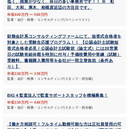
低く、残業が少なく、休日の多い事務所です！！ ※ 町
田、大和、厚木、相模原近辺の方注目です。
年収400万円 〜 500万円
監査・会計・税務・コンサルティング(スペシャリスト)
財務会計系コンサルティングファームにて、短答式合格者を
対象とした受験生応援プログラム！！ 【公認会計士試験短
答式合格者必見 / 公認会計士試験前（論文式）には20営業
日の試験有給休暇を特別に付与 / 予備校費用や答練（試験）
受験料、書籍購入費用等を会社が一部立替負担（条件あ
り）】
年収338万円 〜 338万円
監査・会計・税務・コンサルティング(スタッフ・担当級)
BIG４監査法人で監査サポートスタッフを積極募集！
年収330万円 〜 440万円
監査・会計・税務・コンサルティング(スタッフ・担当級)
【働き方相談可！フルタイム勤務可能な方は正社員登用の可