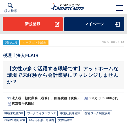
求人検索
新規登録
マイページ
No.ST0059513
契約社員
エージェント経由
税理士法人FLAIR
【女性が多く活躍する職場です】アットホームな
環境で未経験から会計業界にチャレンジしません
か？
法人税・顧問業務（税務）、国際税務（税務）
350万円 〜 600万円
東京都千代田区
職種未経験OK
ワークライフバランス
中途社員活躍中
在宅ワーク制度あり
残業20時間未満
駅から徒歩5分以内
女性活躍中