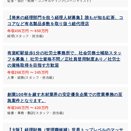
監査・会計・税務・コンサルティング(スペシャリスト)
【将来の経理部門を担う経理人材募集】誰もが知る紅茶、コ
コアなど有名製品多数を取り扱う総代理店
年収450万円 〜 650万円
経理(スタッフ・担当級)
有楽町駅徒歩1分の社労士事務所で、社会労務士補助スタッ
フを募集！ 社労士資格不問／正社員登用制度あり／社労士
の資格取得を目指す方歓迎
年収268万円 〜 345万円
人事・総務(スタッフ・担当級)
創業100年を越す木材業界の安定優良企業での営業事務の至
急案件となります。
年収300万円 〜 420万円
秘書・事務・翻訳(スタッフ・担当級)
【大阪】経理財務（管理職候補）世界トップレベルのマッサ