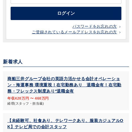
ログイン
パスワードをお忘れの方
ご登録されているメールアドレスをお忘れの方
新着求人
商船三井グループ会社の英語力活かせる会計オペレーショ
ン・海運事務 環境重視！在宅勤務あり 退職金有！在宅勤
務・フレックス制度あり*退職金有
年収420万円 〜 460万円
経理(スタッフ・担当級)
【未経験可、社食あり、テレワークあり、服装カジュアルO
K】テレビ局での会計スタッフ