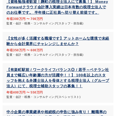
【資格勉強者歓迎！麹町の税理士法人にて募集！】 Money
Forwardクラウド会計導入実績は日本有数の税理士法人で
のお仕事です。 半年後に正社員へ切り替え前提です。
年収300万円 〜 700万円
監査・会計・税務・コンサルティング(スタッフ・担当級)
【女性が多く活躍する職場です】アットホームな環境で未経
験から会計業界にチャレンジしませんか？
年収350万円 〜 600万円
監査・会計・税務・コンサルティング(スタッフ・担当級)
【有楽町駅前 / ワークライフバランス◎ / 若手～ベテラン社
員まで幅広い年齢層の方が活躍中！！】 100名以上のスタ
ッフを抱える弁護士法人を母体とする税理士法人（グループ
法人）にて、税理士補助スタッフの募集！！
年収400万円 〜 550万円
監査・会計・税務・コンサルティング(スペシャリスト)
中小企業の事業継承や相続税の申告に強み有り！ 離職率の