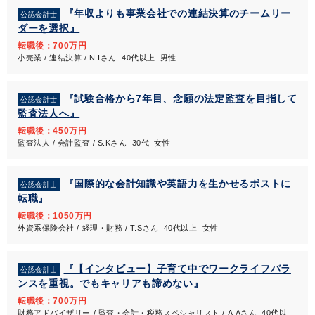
『年収よりも事業会社での連結決算のチームリー
公認会計士
ダーを選択』
転職後：700万円
小売業 / 連結決算 / N.Iさん 40代以上 男性
『試験合格から7年目、念願の法定監査を目指して
公認会計士
監査法人へ』
転職後：450万円
監査法人 / 会計監査 / S.Kさん 30代 女性
『国際的な会計知識や英語力を生かせるポストに
公認会計士
転職』
転職後：1050万円
外資系保険会社 / 経理・財務 / T.Sさん 40代以上 女性
『【インタビュー】子育て中でワークライフバラ
公認会計士
ンスを重視。でもキャリアも諦めない』
転職後：700万円
財務アドバイザリー / 監査・会計・税務スペシャリスト / A.Aさん 40代以