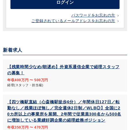
ログイン
パスワードをお忘れの方
ご登録されているメールアドレスをお忘れの方
新着求人
【残業時間少なめ/朝遅め】外資系通信企業で経理スタッフ
の募集！
年収400万円 〜 500万円
経理(スタッフ・担当級)
【四ツ橋駅直結（心斎橋駅徒歩6分）／年間休日127日／転
勤なし／残業ほぼ無し／完全週休2日制／WLB◎】全国に2
0カ所以上の事業所を展開、2年間で従業員300名から500名
に増加している業績好調企業の経理総務ポジション
年収350万円 〜 470万円