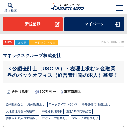
求人検索
新規登録
マイページ
No.ST0043278
NEW
正社員
エージェント経由
マネックスグループ株式会社
＜公認会計士（USCPA）・税理士求む＞金融業
界のバックオフィス（経営管理部の求人）募集！
経理（税務）
600万円 〜
東京都港区
原則転勤なし
海外勤務あり
ワークライフバランス
海外赴任の可能性あり
女性管理職登用実績有り
中途社員活躍中
直近3年間黒字経営
弊社からの入社実績あり
在宅ワーク制度あり
フレックス制度あり
駅から徒歩5分以内
上場企業・株式公開企業
女性活躍中
オフィスカジュアルOK