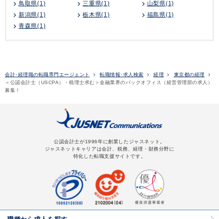
鳥取県(1)
三重県(1)
山梨県(1)
新潟県(1)
栃木県(1)
福島県(1)
青森県(1)
会計･経理職の転職専門エージェント
転職情報･求人検索
経理
東京都の経理
＜公認会計士（USCPA）・税理士求む＞金融業界のバックオフィス（経営管理部の求人）
募集！
公認会計士が1996年に創業したジャスネット。
ジャスネットキャリアは会計、税務、経理・財務分野に
特化した転職支援サイトです。