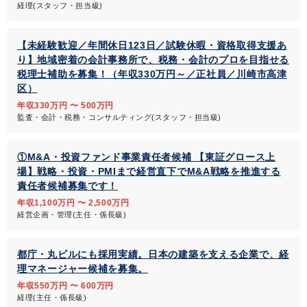
経理(スタッフ・担当級)
【未経験歓迎／年間休日123日／試験休暇・資格取得支援あ
り】地域密着の会計事務所で、税務・会計のプロを目指せる
税理士補助を募集！（年収330万円～／正社員／川崎市高津
区）
年収330万円 〜 500万円
監査・会計・税務・コンサルティング(スタッフ・担当級)
①M&A・投資ファンド事業責任者候補 【東証グロース上
場】戦略・投資・PMIまで経営直下でM&A戦略を推進する
責任者候補募集です！
年収1,100万円 〜 2,500万円
経営企画・管理(主任・係長級)
都庁・丸ビルにも採用実績。日本の建築を支える企業で、経
理マネージャー候補を募集。
年収550万円 〜 600万円
経理(主任・係長級)