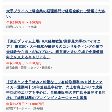
大手プライム上場企業の経理部門で経理全般にご活躍くださ
い。
年収590万円 〜 800万円
経理(スタッフ・担当級)
【東証プライム上場/IR未経験歓迎/業界最大手のパイオニ
ア】 東京駅・大手町駅が最寄りのコンサルティング企業で
未経験からIR・SRのプロへ。経営層と近い立場で企業価値
向上を支えるキャリアを。
年収500万円 〜 650万円
経営企画・管理(スタッフ・担当級)
【茨木市／土日休み／転勤なし／有給取得率95％以上／マ
イカー通勤可】18年連続黒字経営、売上右肩上がりで成長
中◎北摂エリアを中心に、自動車販売の専門店を展開する同
社にて経理財務のプレイングマネージャーを募集
年収692万円 〜 1,000万円
経理(マネージャー・課長級)