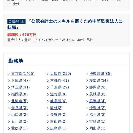
上 女性
『公認会計士のスキルを磨くため中堅監査法人に
公認会計士
転職』
転職後：670万円
監査法人 / 監査、アドバイザリー / W.Uさん 30代 男性
勤務地
東京都(1405)
大阪府(259)
神奈川県(85)
兵庫県(47)
京都府(41)
愛知県(34)
埼玉県(31)
千葉県(29)
静岡県(9)
福岡県(8)
滋賀県(8)
茨城県(6)
北海道(5)
岐阜県(4)
群馬県(4)
奈良県(3)
海外(2)
沖縄県(2)
山口県(2)
長野県(2)
福井県(2)
石川県(2)
富山県(2)
宮崎県(1)
愛媛県(1)
広島県(1)
岡山県(1)