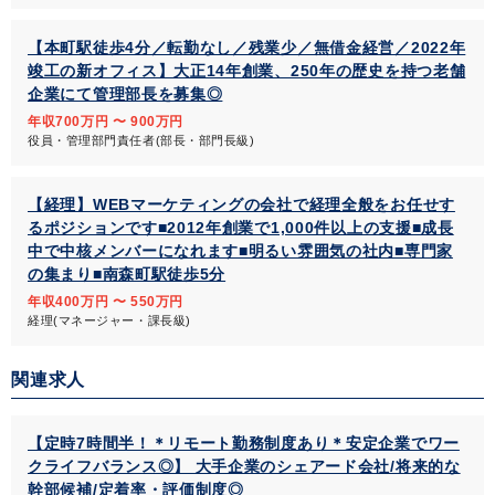
【本町駅徒歩4分／転勤なし／残業少／無借金経営／2022年
竣工の新オフィス】大正14年創業、250年の歴史を持つ老舗
企業にて管理部長を募集◎
年収700万円 〜 900万円
役員・管理部門責任者(部長・部門長級)
【経理】WEBマーケティングの会社で経理全般をお任せす
るポジションです■2012年創業で1,000件以上の支援■成長
中で中核メンバーになれます■明るい雰囲気の社内■専門家
の集まり■南森町駅徒歩5分
年収400万円 〜 550万円
経理(マネージャー・課長級)
関連求人
【定時7時間半！＊リモート勤務制度あり＊安定企業でワー
クライフバランス◎】 大手企業のシェアード会社/将来的な
幹部候補/定着率・評価制度◎