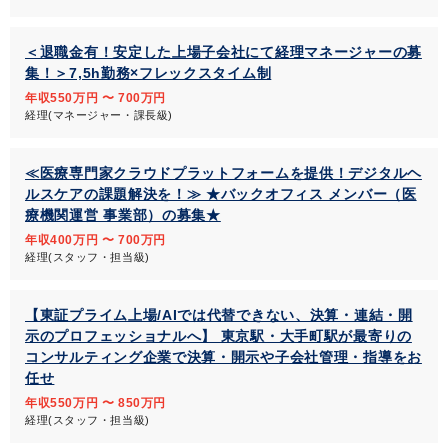
＜退職金有！安定した上場子会社にて経理マネージャーの募
集！＞7,5h勤務×フレックスタイム制
年収550万円 〜 700万円
経理(マネージャー・課長級)
≪医療専門家クラウドプラットフォームを提供！デジタルヘ
ルスケアの課題解決を！≫ ★バックオフィス メンバー（医
療機関運営 事業部）の募集★
年収400万円 〜 700万円
経理(スタッフ・担当級)
【東証プライム上場/AIでは代替できない、決算・連結・開
示のプロフェッショナルへ】 東京駅・大手町駅が最寄りの
コンサルティング企業で決算・開示や子会社管理・指導をお
任せ
年収550万円 〜 850万円
経理(スタッフ・担当級)