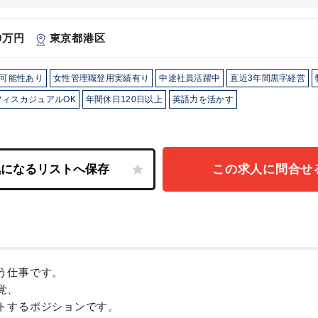
70万円
東京都港区
可能性あり
女性管理職登用実績有り
中途社員活躍中
直近3年間黒字経営
フィスカジュアルOK
年間休日120日以上
英語力を活かす
この求人に問合せ
う仕事です。
覚、
トするポジションです。