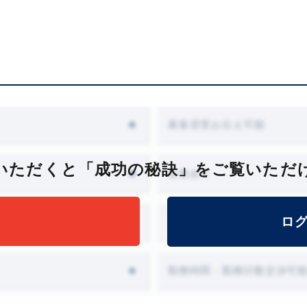
募集背景お伝え可能
いただくと「成功の秘訣」をご覧いただ
会食あり
ロ
オファー面談設定可能
勤務時間・勤務日数交渉可