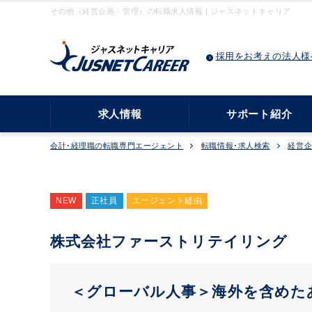
その他（経営企画・管理）の転職求人情報 | ジャスネットキャリア
採用をお考えの法人様
求人情報
サポート紹介
会計･経理職の転職専門エージェント
転職情報･求人検索
経営
NEW
正社員
エージェント経由
株式会社ファーストリテイリング
＜グローバル人事＞海外を含めた