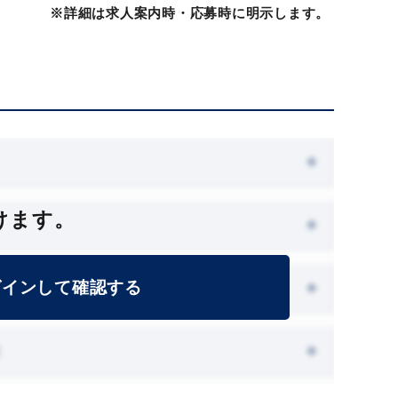
※詳細は求人案内時・応募時に明示します。
けます。
グインして確認する
能