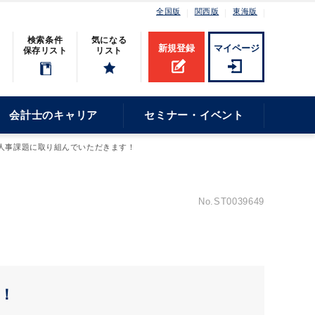
全国版
関西版
東海版
検索条件
気になる
新規登録
マイページ
保存リスト
リスト
会計士のキャリア
セミナー・イベント
人事課題に取り組んでいただきます！
No.ST0039649
！