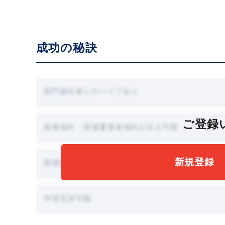
成功の秘訣
部門責任者とのパイプあり
ご登録
面接傾向・面接通過者傾向お伝え可能
新規登録
面接時に職場見学可能
年収交渉可能