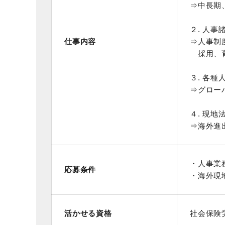
⇒中長期
２. 人
仕事内容
⇒人事制
採用、育
３. 各
⇒グロー
４. 現
⇒海外進
・人事業
応募条件
・海外現
活かせる資格
社会保険