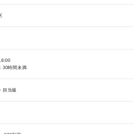
区
18:00
：30時間未満
・担当級