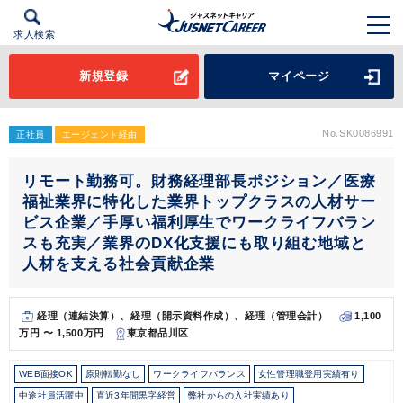
求人検索
新規登録
マイページ
No.SK0086991
正社員
エージェント経由
リモート勤務可。財務経理部長ポジション／医療
福祉業界に特化した業界トップクラスの人材サー
ビス企業／手厚い福利厚生でワークライフバラン
スも充実／業界のDX化支援にも取り組む地域と
人材を支える社会貢献企業
経理（連結決算）、経理（開示資料作成）、経理（管理会計）
1,100
万円 〜 1,500万円
東京都品川区
WEB面接OK
原則転勤なし
ワークライフバランス
女性管理職登用実績有り
中途社員活躍中
直近3年間黒字経営
弊社からの入社実績あり