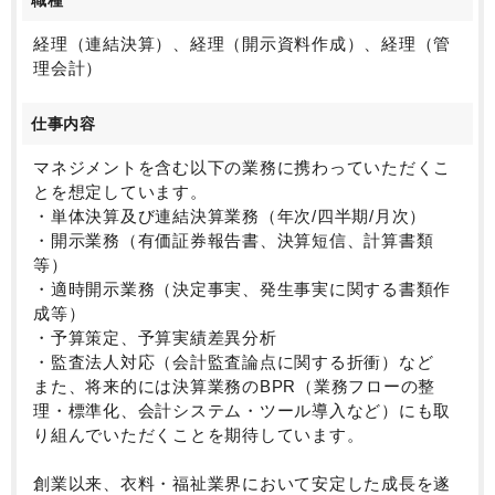
職種
る可能性があり、キャリアとして希少性の高い経験を
積むことができます。
経理（連結決算）、経理（開示資料作成）、経理（管
■柔軟な働き方
理会計）
週2日在宅・週3日出社のハイブリッド勤務が可能であ
り、パフォーマンスを最大化できる柔軟な働き方を実
仕事内容
現できます。
集中して業務に取り組むリモート環境と、経営層や事
マネジメントを含む以下の業務に携わっていただくこ
業部門と密に連携する出社のバランスを取りながら、
とを想定しています。
効率的かつ質の高いアウトプットが求められる環境で
・単体決算及び連結決算業務（年次/四半期/月次）
す。
・開示業務（有価証券報告書、決算短信、計算書類
等）
・適時開示業務（決定事実、発生事実に関する書類作
成等）
・予算策定、予算実績差異分析
・監査法人対応（会計監査論点に関する折衝）など
また、将来的には決算業務のBPR（業務フローの整
理・標準化、会計システム・ツール導入など）にも取
り組んでいただくことを期待しています。
創業以来、衣料・福祉業界において安定した成長を遂