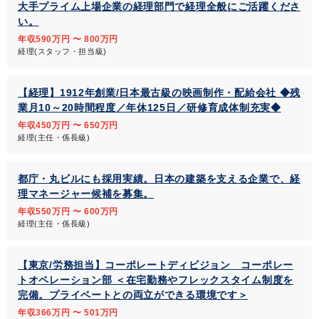
大手プライム上場企業の経理部門で経理全般にご活躍くださ
い。
年収590万円 〜 800万円
経理(スタッフ・担当級)
【経理】1912年創業/日本最古級の映画制作・配給会社 ◆残
業月10～20時間程度／年休125日／研修育成体制充実◆
年収450万円 〜 650万円
経理(主任・係長級)
都庁・丸ビルにも採用実績。日本の建築を支える企業で、経
理マネージャー候補を募集。
年収550万円 〜 600万円
経理(主任・係長級)
【東京/労務担当】コーポレートディビジョン コーポレー
トオペレーション部 ＜在宅勤務やフレックスタイム制度を
完備。プライベートとの両立ができる環境です＞
年収366万円 〜 501万円