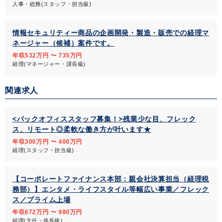
人事・総務(スタッフ・担当級)
情報セキュリティー商品の企画開発・製造・販売での経理マ
ネージャー（候補）案件です。
年収532万円 〜 735万円
経理(マネージャー・課長級)
関連求人
<バックオフィススタッフ募集！>残業少な目、フレック
ス、リモート◎柔軟な働き方が叶います★
年収300万円 〜 400万円
経理(スタッフ・担当級)
【コーポレートファイナンス本部：親会社決算担当（経理税
務部）】エンタメ・ライフスタイル等幅広い事業／フレック
ス／プライム上場
年収672万円 〜 980万円
経理(主任・係長級)