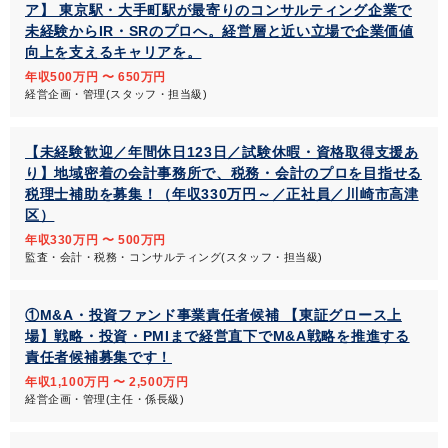
ア】 東京駅・大手町駅が最寄りのコンサルティング企業で
未経験からIR・SRのプロへ。経営層と近い立場で企業価値
向上を支えるキャリアを。
年収500万円 〜 650万円
経営企画・管理(スタッフ・担当級)
【未経験歓迎／年間休日123日／試験休暇・資格取得支援あ
り】地域密着の会計事務所で、税務・会計のプロを目指せる
税理士補助を募集！（年収330万円～／正社員／川崎市高津
区）
年収330万円 〜 500万円
監査・会計・税務・コンサルティング(スタッフ・担当級)
①M&A・投資ファンド事業責任者候補 【東証グロース上
場】戦略・投資・PMIまで経営直下でM&A戦略を推進する
責任者候補募集です！
年収1,100万円 〜 2,500万円
経営企画・管理(主任・係長級)