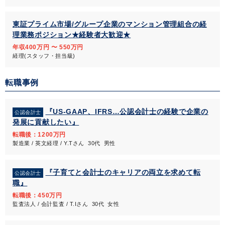
東証プライム市場/グループ企業のマンション管理組合の経
理業務ポジション★経験者大歓迎★
年収400万円 〜 550万円
経理(スタッフ・担当級)
転職事例
『US-GAAP、IFRS…公認会計士の経験で企業の
公認会計士
発展に貢献したい』
転職後：1200万円
製造業 / 英文経理 / Y.Tさん 30代 男性
『子育てと会計士のキャリアの両立を求めて転
公認会計士
職』
転職後：450万円
監査法人 / 会計監査 / T.Iさん 30代 女性