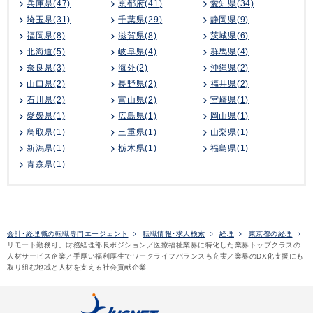
兵庫県(47)
京都府(41)
愛知県(34)
埼玉県(31)
千葉県(29)
静岡県(9)
福岡県(8)
滋賀県(8)
茨城県(6)
北海道(5)
岐阜県(4)
群馬県(4)
奈良県(3)
海外(2)
沖縄県(2)
山口県(2)
長野県(2)
福井県(2)
石川県(2)
富山県(2)
宮崎県(1)
愛媛県(1)
広島県(1)
岡山県(1)
鳥取県(1)
三重県(1)
山梨県(1)
新潟県(1)
栃木県(1)
福島県(1)
青森県(1)
会計･経理職の転職専門エージェント
転職情報･求人検索
経理
東京都の経理
リモート勤務可。財務経理部長ポジション／医療福祉業界に特化した業界トップクラスの
人材サービス企業／手厚い福利厚生でワークライフバランスも充実／業界のDX化支援にも
取り組む地域と人材を支える社会貢献企業