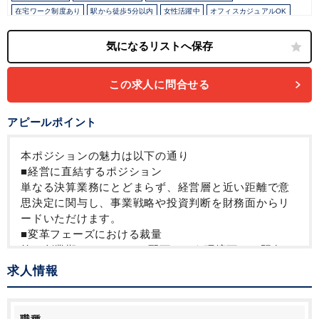
在宅ワーク制度あり
駅から徒歩5分以内
女性活躍中
オフィスカジュアルOK
育児・託児支援制度
年間休日120日以上
この求人に問合せる
アピールポイント
本ポジションの魅力は以下の通り
■経営に直結するポジション
単なる決算業務にとどまらず、経営層と近い距離で意
思決定に関与し、事業戦略や投資判断を財務面からリ
ードいただけます。
■変革フェーズにおける裁量
第二創業期・PEファンド配下という環境下で、既存の
仕組みに捉われず、財務経理体制の構築や業務改革
求人情報
（BPR）を主導いただけます。
■Exitを見据えた経験
Exitを見据えたガバナンス強化・体制整備に関与でき