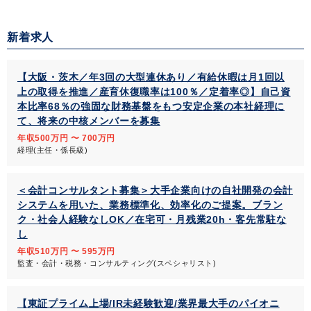
新着求人
【大阪・茨木／年3回の大型連休あり／有給休暇は月1回以
上の取得を推進／産育休復職率は100％／定着率◎】自己資
本比率68％の強固な財務基盤をもつ安定企業の本社経理に
て、将来の中核メンバーを募集
年収500万円 〜 700万円
経理(主任・係長級)
＜会計コンサルタント募集＞大手企業向けの自社開発の会計
システムを用いた、業務標準化、効率化のご提案。ブラン
ク・社会人経験なしOK／在宅可・月残業20h・客先常駐な
し
年収510万円 〜 595万円
監査・会計・税務・コンサルティング(スペシャリスト)
【東証プライム上場/IR未経験歓迎/業界最大手のパイオニ