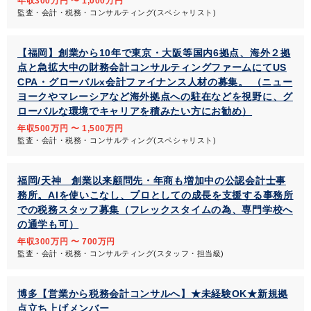
年収300万円 〜 1,000万円
監査・会計・税務・コンサルティング(スペシャリスト)
【福岡】創業から10年で東京・大阪等国内6拠点、海外２拠
点と急拡大中の財務会計コンサルティングファームにてUS
CPA・グローバルx会計ファイナンス人材の募集。 （ニュー
ヨークやマレーシアなど海外拠点への駐在などを視野に、グ
ローバルな環境でキャリアを積みたい方にお勧め）
年収500万円 〜 1,500万円
監査・会計・税務・コンサルティング(スペシャリスト)
福岡/天神 創業以来顧問先・年商も増加中の公認会計士事
務所。AIを使いこなし、プロとしての成長を支援する事務所
での税務スタッフ募集（フレックスタイムの為、専門学校へ
の通学も可）
年収300万円 〜 700万円
監査・会計・税務・コンサルティング(スタッフ・担当級)
博多【営業から税務会計コンサルへ】★未経験OK★新規拠
点立ち上げメンバー