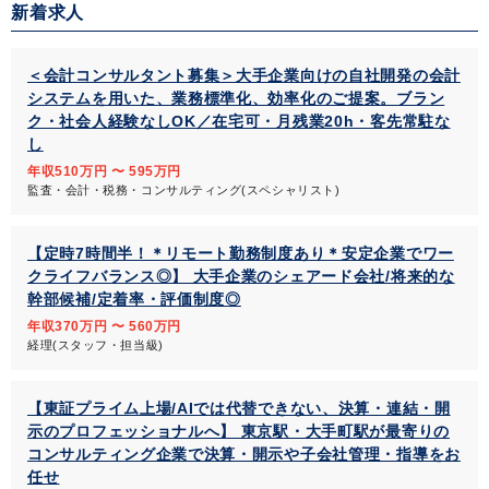
新着求人
＜会計コンサルタント募集＞大手企業向けの自社開発の会計
システムを用いた、業務標準化、効率化のご提案。ブラン
ク・社会人経験なしOK／在宅可・月残業20h・客先常駐な
し
年収510万円 〜 595万円
監査・会計・税務・コンサルティング(スペシャリスト)
【定時7時間半！＊リモート勤務制度あり＊安定企業でワー
クライフバランス◎】 大手企業のシェアード会社/将来的な
幹部候補/定着率・評価制度◎
年収370万円 〜 560万円
経理(スタッフ・担当級)
【東証プライム上場/AIでは代替できない、決算・連結・開
示のプロフェッショナルへ】 東京駅・大手町駅が最寄りの
コンサルティング企業で決算・開示や子会社管理・指導をお
任せ