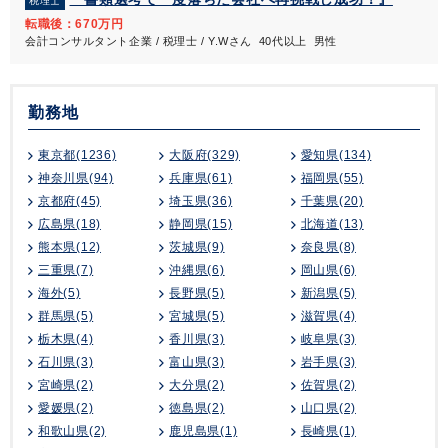
税理士
転職後：670万円
会計コンサルタント企業 / 税理士 / Y.Wさん 40代以上 男性
勤務地
東京都(1236)
大阪府(329)
愛知県(134)
神奈川県(94)
兵庫県(61)
福岡県(55)
京都府(45)
埼玉県(36)
千葉県(20)
広島県(18)
静岡県(15)
北海道(13)
熊本県(12)
茨城県(9)
奈良県(8)
三重県(7)
沖縄県(6)
岡山県(6)
海外(5)
長野県(5)
新潟県(5)
群馬県(5)
宮城県(5)
滋賀県(4)
栃木県(4)
香川県(3)
岐阜県(3)
石川県(3)
富山県(3)
岩手県(3)
宮崎県(2)
大分県(2)
佐賀県(2)
愛媛県(2)
徳島県(2)
山口県(2)
和歌山県(2)
鹿児島県(1)
長崎県(1)