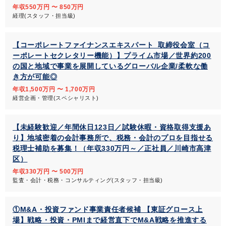
年収550万円 〜 850万円
経理(スタッフ・担当級)
【コーポレートファイナンスエキスパート_取締役会室（コ
ーポレートセクレタリー機能）】プライム市場／世界約200
の国と地域で事業を展開しているグローバル企業/柔軟な働
き方が可能◎
年収1,500万円 〜 1,700万円
経営企画・管理(スペシャリスト)
【未経験歓迎／年間休日123日／試験休暇・資格取得支援あ
り】地域密着の会計事務所で、税務・会計のプロを目指せる
税理士補助を募集！（年収330万円～／正社員／川崎市高津
区）
年収330万円 〜 500万円
監査・会計・税務・コンサルティング(スタッフ・担当級)
①M&A・投資ファンド事業責任者候補 【東証グロース上
場】戦略・投資・PMIまで経営直下でM&A戦略を推進する