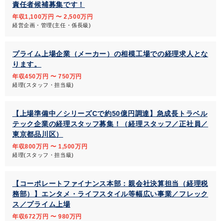
責任者候補募集です！
年収1,100万円 〜 2,500万円
経営企画・管理(主任・係長級)
プライム上場企業（メーカー）の相模工場での経理求人とな
ります。
年収450万円 〜 750万円
経理(スタッフ・担当級)
【上場準備中／シリーズCで約50億円調達】急成長トラベル
テック企業の経理スタッフ募集！（経理スタッフ／正社員／
東京都品川区）
年収800万円 〜 1,500万円
経理(スタッフ・担当級)
【コーポレートファイナンス本部：親会社決算担当（経理税
務部）】エンタメ・ライフスタイル等幅広い事業／フレック
ス／プライム上場
年収672万円 〜 980万円