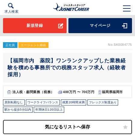
求人検索
新規登録
マイページ
No.SK0084775
正社員
エージェント経由
【福岡市内 薬院】ワンランクアップした業務経
験を積める事務所での税務スタッフ求人（経験者
採用）
法人税・顧問業務（税務）
400万円 〜 700万円
福岡県福岡市
原則転勤なし
ワークライフバランス
残業20時間未満
フレックス制度あり
駅から徒歩5分以内
年間休日120日以上