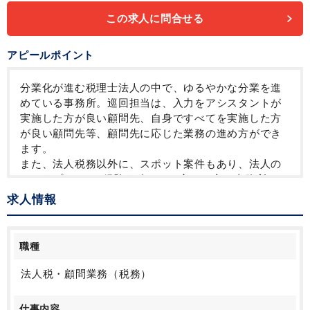
この求人に問合せる
アピールポイント
分業化が進む税理士法人の中で、ゆるやかな分業を進
めている事務所。巡回担当は、入力をアシスタントが
実施した方が良い顧問先、自身ですべてを実施した方
が良い顧問先等、顧問先に応じた業務の進め方ができ
ます。
また、法人税務以外に、スポット案件もあり、法人の
みからプラスαの経験を積みたい方には良い事務所で
す。
求人情報
また、みなし残業制度はなく、フレックスタイム、有
給消化率も100％ と労働環境にも配慮されておりま
す。
職種
法人税・顧問業務（税務）
仕事内容