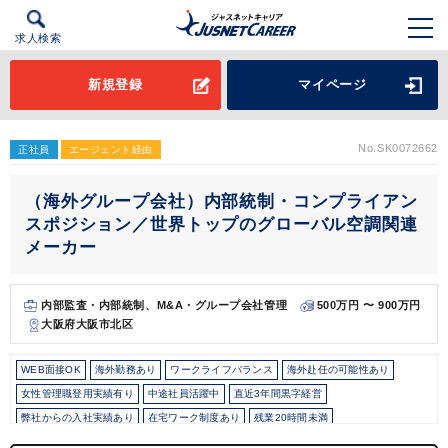
求人検索
新規登録
マイページ
No.SK0072662
正社員
エージェント経由
（海外グループ会社）内部統制・コンプライアン
スポジション／世界トップのグローバル空調関連
メーカー
内部監査・内部統制、M&A・グループ会社管理
500万円 〜 900万円
大阪府大阪市北区
WEB面接OK
海外勤務あり
ワークライフバランス
海外赴任の可能性あり
女性管理職登用実績有り
中途社員活躍中
直近3年間黒字経営
弊社からの入社実績あり
在宅ワーク制度あり
残業20時間未満
フレックス制度あり
10時以降出社OK
所定労働時間8時間未満