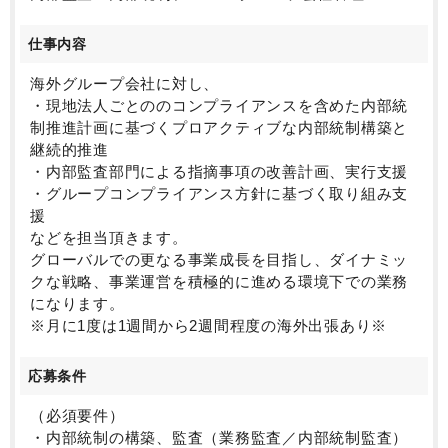
管理責任者の道もございます。
ダイナミックなグローバル経営を肌で感じられる希少
仕事内容
なポジションになります。
海外グループ会社に対し、
・現地法人ごとののコンプライアンスを含めた内部統
制推進計画に基づくプロアクティブな内部統制構築と
継続的推進
・内部監査部門による指摘事項の改善計画、実行支援
・グループコンプライアンス方針に基づく取り組み支
援
などを担当頂きます。
グローバルでの更なる事業成長を目指し、ダイナミッ
クな戦略、事業運営を積極的に進める環境下での業務
になります。
※月に1度は1週間から2週間程度の海外出張あり※
応募条件
（必須要件）
・内部統制の構築、監査（業務監査／内部統制監査）