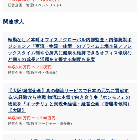
経営企画・管理(スペシャリスト)
関連求人
転勤なし／本町オフィス／グローバル内部監査・内部統制ポ
ジション／「商流・物流一体型」のプライム上場企業／フレ
ックスタイム制や心身共に健康を維持できるオフィス環境な
ど個々の成長と活躍を支援する制度も充実
年収530万円 〜 730万円
経営企画・管理(主任・係長級)
【大阪/経営企画】真の物流サービスで日本の元気に貢献す
る/未経験から挑戦 物流に本気で向き合う◆『ホンモノ』の
物流を『キッチリ』と実現◆経理・経営企画（管理者候補）
【大阪】
年収800万円 〜 1,500万円
経営企画・管理(マネージャー・課長級)