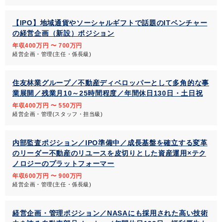
【IPO】地域通貨やソーシャルギフトで話題のITベンチャー
の経営企画（新設）ポジション
年収400万円 〜 700万円
経営企画・管理(主任・係長級)
住友林業グループ／不動産ディベロッパーとして多角的な事
業展開／残業月10～25時間程度／年間休日130日・土日祝
年収400万円 〜 550万円
経営企画・管理(スタッフ・担当級)
内部監査ポジション／IPO準備中／成⻑基盤を確⽴する変⾰
のリーダー不動産のリユースを皮切りとした資産運用×テク
ノロジーのプラットフォーマー
年収600万円 〜 900万円
経営企画・管理(主任・係長級)
経営企画・管理ポジション／NASAにも採用された高い技術