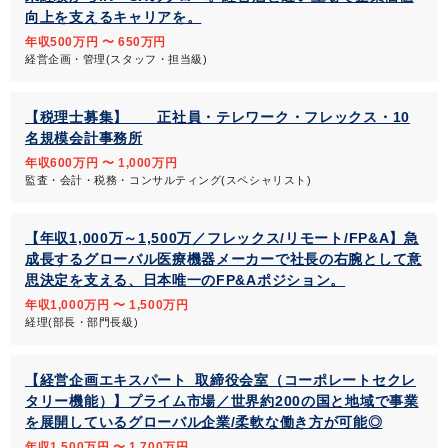
向上を支えるキャリアを。
年収500万円 〜 650万円
経営企画・管理(スタッフ・担当級)
【税理士募集】 正社員・テレワーク・フレックス・10
名規模会計事務所
年収600万円 〜 1,000万円
監査・会計・税務・コンサルティング(スペシャリスト)
【年収1,000万～1,500万／フレックス/リモート/FP&A】急
成長するグローバル医療機器メーカーで社長の右腕として意
思決定を支える、日本唯一のFP&Aポジション。
年収1,000万円 〜 1,500万円
経理(部長・部門長級)
【経営企画エキスパート_取締役会室（コーポレートセクレ
タリー機能）】プライム市場／世界約200の国と地域で事業
を展開しているグローバル企業/柔軟な働き方が可能◎
年収1,500万円 〜 1,700万円