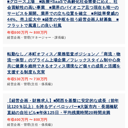
■グロース上場 ■医療×SaaSで高齢化社会需要に応え、社
会貢献性の高い事業 ■業界のパイオニア且つ現在も唯一の
サービスを展開。業界での立ち位置を確立 ■利益率脅威の
44%。売上拡大中 ■経営の中枢を担う経営企画人材募集 ■
フラットで風通しの良い社風
年収600万円 〜 800万円
経営企画・管理(マネージャー・課長級)
転勤なし／本町オフィス／業務監査ポジション／「商流・物
流一体型」のプライム上場企業／フレックスタイム制や心身
共に健康を維持できるオフィス環境など個々の成長と活躍を
支援する制度も充実
年収530万円 〜 730万円
経営企画・管理(主任・係長級)
【経営企画・財務求人】■関西を基盤に安定的な成長（前年
比120％以上）を誇るディベロッパー■大阪市内・長堀橋駅
直結の自社ビル■年休125日・平均残業時間20時間未満
年収400万円 〜 800万円
経営企画・管理(主任・係長級)