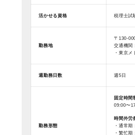
活かせる資格
税理士試
〒130-0
勤務地
交通機関
・東京メ
週勤務日数
週5日
固定時間
09:00〜
時間外労
勤務形態
・通常期
・繁忙期