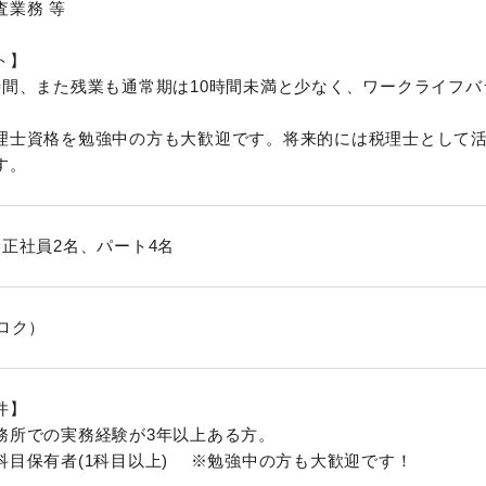
査業務 等
ト】
時間、また残業も通常期は10時間未満と少なく、ワークライフ
理士資格を勉強中の方も大歓迎です。将来的には税理士として
す。
、正社員2名、パート4名
ロク）
件】
務所での実務経験が3年以上ある方。
科目保有者(1科目以上) ※勉強中の方も大歓迎です！