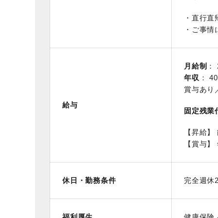
・直行直
・ご事情
月給制
： 
年収
： 4
賞与あり
給与
固定残業
【昇給】
【賞与】 
休日・勤務条件
完全週休
福利厚生
健康保険