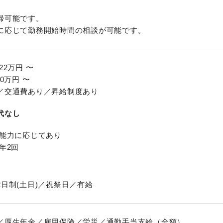
帰可能です。
に応じて勤務開始時間の相談が可能です。
22万円 〜
00万円 〜
／交通費あり／昇給制度あり
代なし
 能力に応じてあり
年2回
2日制(土日)／祝祭日／有給
／厚生年金／雇用保険／労災／通勤手当支給（全額）