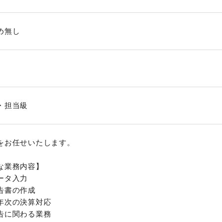
め無し
・担当級
をお任せいたします。
な業務内容】
ータ入力
告書の作成
年次の決算対応
告に関わる業務