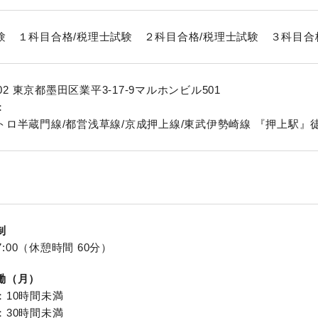
験 １科目合格/税理士試験 ２科目合格/税理士試験 ３科目合
002 東京都墨田区業平3-17-9マルホンビル501
：
トロ半蔵門線/都営浅草線/京成押上線/東武伊勢崎線 『押上駅』
制
17:00（休憩時間 60分）
働（月）
：10時間未満
：30時間未満