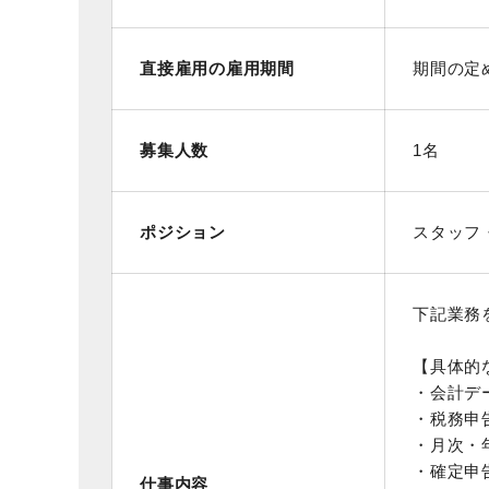
直接雇用の雇用期間
期間の定
募集人数
1名
ポジション
スタッフ
下記業務
【具体的
・会計デ
・税務申
・月次・
・確定申
仕事内容