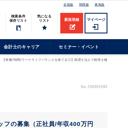
全国版
関西版
東海版
検索条件
気になる
新規登録
マイページ
保存リスト
リスト
会計士のキャリア
セミナー・イベント
【実働7時間/ワークライフバランスを保てる◎】税理士法人で税理士補
No.JS0001093
フの募集（正社員/年収400万円