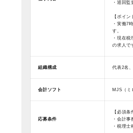
・巡回監
【ポイン
・実働7
す。
・現在税
の求人で
組織構成
代表2名
会計ソフト
MJS（ミ
【必須条
応募条件
・会計事
・税理士