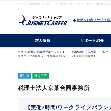
法人税・顧問業務（税務）、会計事務（アシスタント業務）の転職求人情報
採用をお考えの法人様
求人情報
サポート紹介
会計･経理職の転職専門エージェント
転職情報･求人検索
監査
助スタッフの募集（正社員/年収400万円～/東京都墨田区押上）
正社員
直接応募
税理士法人京葉合同事務所
【実働7時間/ワークライフバラン