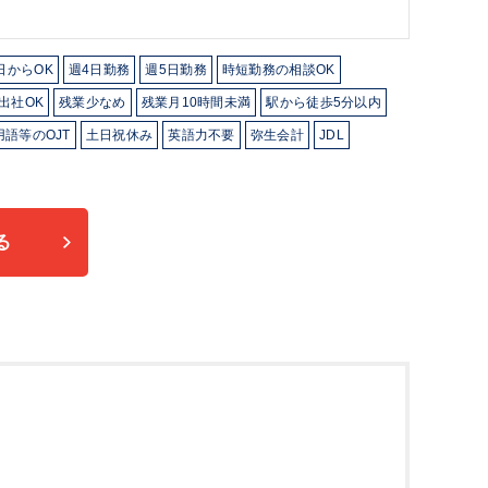
日からOK
週4日勤務
週5日勤務
時短勤務の相談OK
分出社OK
残業少なめ
残業月10時間未満
駅から徒歩5分以内
語等のOJT
土日祝休み
英語力不要
弥生会計
JDL
る