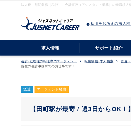
法人税・顧問業務（税務）、会計事務（アシスタント業務）の転職求人情報
採用をお考えの法人様
求人情報
サポート紹介
会計･経理職の転職専門エージェント
転職情報･求人検索
監査
所在の会計事務所でのお仕事です！
派遣
エージェント経由
【田町駅が最寄 / 週3日からOK