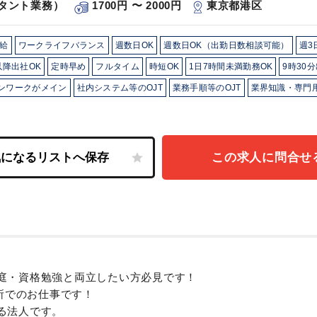
タント業務）
1700円 〜 2000円
東京都港区
給
ワークライフバランス
週数日OK
週数日OK（出勤日数相談可能）
週3
以降出社OK
定時早め
フルタイム
時短OK
1日7時間未満勤務OK
9時30
ンワークがメイン
社内システム等のOJT
業務手順等のOJT
業界知識・専門用
この求人に問合せ
庭・資格勉強と両立したい方必見です！
務所でのお仕事です！
る法人です。