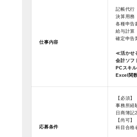
記帳代行
決算用務
各種申告
給与計算
確定申告
仕事内容
≪活かせ
会計ソフ
PCスキル
Excel関
【必須】
事務所経
日商簿記
【尚可】
応募条件
科目合格