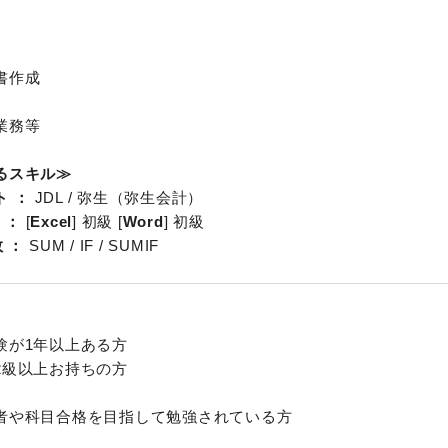
書作成
業務等
るスキル≫
ト
JDL / 弥生（弥生会計）
[
Excel
] 初級 [
Word
] 初級
数
SUM / IF / SUMIF
験が1年以上ある方
2級以上お持ちの方
者や科目合格を目指して勉強されている方