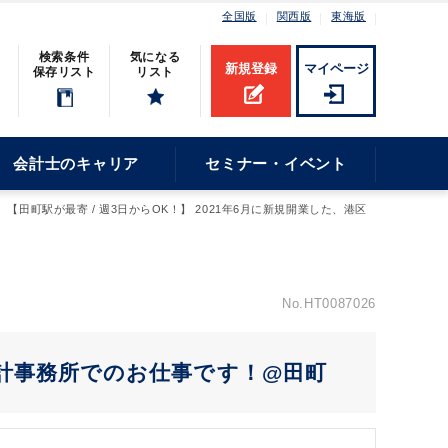
全国版
関西版
東海版
検索条件
気になる
新規登録
マイページ
保存リスト
リスト
会計士のキャリア
セミナー・イベント
【田町駅が最寄 / 週3日からOK！】 2021年6月に新規開業した、港区
No.HT0087026
の会計事務所でのお仕事です！@田町