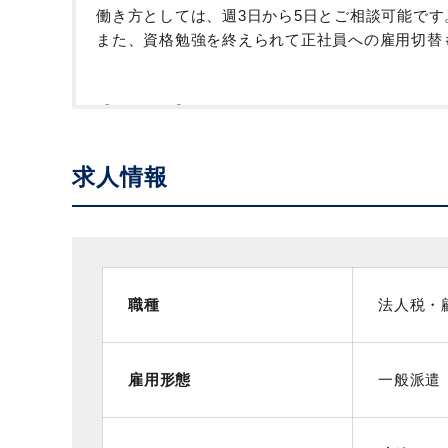
働き方としては、週3日から5日とご相談可能で
また、資格勉強を終えられて正社員への雇用切替
【アクセス】
JR山手線・JR京浜東北線「田町駅」芝浦口（東
都営三田線・都営浅草線「三田駅」より徒歩７分
求人情報
職種
法人税・
雇用形態
一般派遣