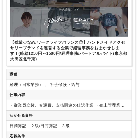
【残業少なめ/ワークライフバランス◎】ハンドメイドアクセ
サリーブランドを運営する企業で経理事務をおまかせしま
す！(時給1250円～1500円/経理事務/パートアルバイト/東京都
大田区北千束)
職種
経理（日常業務） 、 社会保険・給与
仕事内容
・従業員立替、交通費、支払関連の仕訳作業
・売上管理業務
＊企業での経理経験者歓迎
主に経理業務を担当していただき
活かせる資格
ますが、総務や労務関連業務もお手伝いいただく可能性がござ
います。
日商簿記 ２級/日商簿記 ３級
応募条件