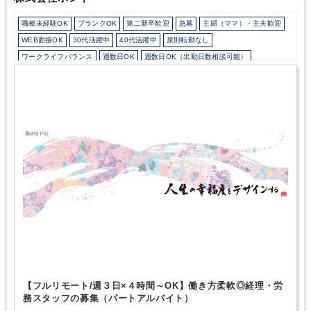
好待遇な事務所 】にこだわります!
【 ビジョン実現のため高付加
価値への取り組み 】
定時帰りで､好待遇な事務所 には短時間で利
職種未経験OK
ブランクOK
第二新卒歓迎
急募
主婦（ママ）・主夫歓迎
益を生み出す必要があります｡
そこで弊所は､以下業務で付加価値
を生み出します｡
① 独自システムの納税シミュレーション
② 税額
WEB面接OK
30代活躍中
40代活躍中
原則転勤なし
控除･再編など高い専門性による高度税務
③ 正確な試算表･決算書
ワークライフバランス
週数日OK
週数日OK（出勤日数相談可能）
による資金調達･財務支援
④ セミナー講師による経営コンサルテ
週3日からOK
時短勤務の相談OK
勤務開始時間の相談OK
ィング
これらの仕事は難しい仕事ですが､
お客様にご好評ですの
で弊所では積極的に提案し､
付加価値を生み出します。
税理士事
勤務終了時間の相談OK
朝遅め
10時以降出社OK
定時早め
務所･会計事務所など業界未経験で
入所2年で上記が出来るように
16時以前退社OK
1日5時間以内でもOK
時短OK
残業なし
シフト勤務
なった方もいますし､
全員が難しい仕事に挑戦したいわけでなく､
Wワーク可能（副業禁止規定なし）
少人数の職場（所属部門の人数3人以下）
基礎資料のみ作りたいという要望にも対応し､チームとして機能す
ることを重視しております｡
これら高付加価値の仕事をチーム対応
ルーティンワークがメイン
社内システム等のOJT
業務手順等のOJT
するため､税理士事務所･会計事務所の一人当たりの
平均売上は
土日祝休み
EXCELのスキルが活かせる
弥生会計
freee
e-Tax
800万前後といわれますが､
弊所では2倍～3倍近い生産性を実現し
ており､
これらを通じ､様々な一番が実現できる十人十色を
匠税理
士事務所の採用･求人の方針にしています｡
そして､高付加価値の源
は､【人材の質】です｡
これら【高度な専門性】と【高い技術の仕
事】は､優秀な人材により実現できます｡
弊所は､【 世界４大会計
事務所出身の税理士 】と､
ハイキャリアスタッフで編成される事
務所で
【人材の質】は､地域でもトップレベルで､
採用･求人に力
を入れることを通じて､
【人材の質】で差別化に取り組んでおり、
･現時点で既に税務など高度な仕事ができる方
･現在は未経験だが､
高度な仕事が将来できるようになる可能性を秘めた方
こんな
【フルリモート/週３日×４時間～OK】働き方柔軟◎経理・労
方々を求めてます｡
務スタッフの募集（パートアルバイト）