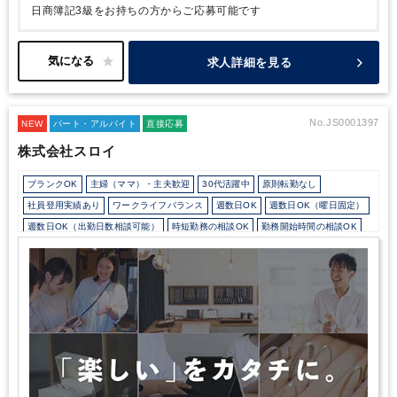
日商簿記3級をお持ちの方からご応募可能です
求人詳細を見る
No.JS0001397
NEW
パート・アルバイト
直接応募
株式会社スロイ
ブランクOK
主婦（ママ）・主夫歓迎
30代活躍中
原則転勤なし
社員登用実績あり
ワークライフバランス
週数日OK
週数日OK（曜日固定）
週数日OK（出勤日数相談可能）
時短勤務の相談OK
勤務開始時間の相談OK
勤務終了時間の相談OK
朝遅め
定時早め
シフト勤務
駅から徒歩5分以内
ベンチャー企業
ドリンクサービスあり
少人数の職場（所属部門の人数3人以下）
ルーティンワークがメイン
業務手順等のOJT