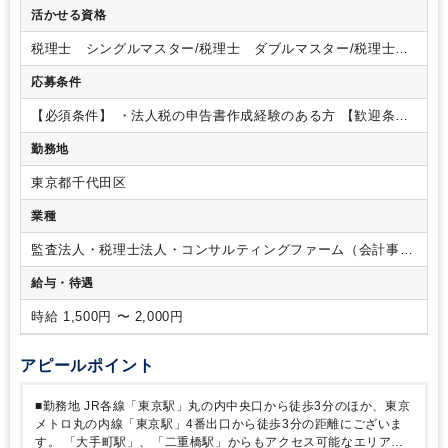
体的な業務内容】
・法人税申告書作成業務（上場子会社、中
活かせる資格
小中堅会社）
・四半期決算、未払税金計算業務（上場子会
社）・・・希望に応じて
・法人顧問業務
・事業承継コンサル
税理士 シングルマスター/税理士 ダブルマスター/税理士試
ティング業務
・株価算定業務
・相続税申告業務 等
※基本的
験 １科目合格/税理士試験 ２科目合格/税理士試験 ３科目
に入力業務はございません。
応募条件
合格/税理士試験 ４科目合格
【必須条件】
・法人税の申告書作成経験のある方
【歓迎条
件】
・税理士科目合格者
勤務地
東京都千代田区
業種
監査法人・税理士法人・コンサルティングファーム（会計事務
所）
給与・待遇
時給 1,500円 〜 2,000円
アピールポイント
■勤務地
JR各線「東京駅」丸の内中央口から徒歩3分のほか、東京
メトロ丸の内線「東京駅」4番出口から徒歩3分の距離にございま
す。
「大手町駅」、「二重橋駅」からもアクセス可能なエリアで