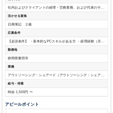
社内およびクライアントの経理・労務業務、および代表のサポ
ート業務をお願いします。
【具体的な業務内容】
・日常経理
活かせる資格
～月次決算業務
・労務（給与計算等の他に就業規則関連、助
成金申請なども含みます）
・スタッフが担当する業務の進捗
日商簿記 ２級
管理
・スタッフが担当する日常経理業務のチェック業務
【ポ
イント】
・案件増加による増員募集です。
・担当していただ
応募条件
くクライアントは、スタートアップ企業なども含め様々です。
担当数については、ご就業いただける時間などにあわせて調整
【必須条件】
・基本的なPCスキルがある方
・経理経験（月次
いたします。
・入社時より完全リモート勤務、シフトも柔軟
決算レベル）、労務経験（給与計算、社会保険関連手続き、各
勤務地
にご相談可能なため、仕事と子育て、介護などのプライベート
種申請経験）をそれぞれ3年以上お持ちの方で基本的なことは
の時間とを両立できる環境です。本社は東京、支店は静岡にご
お一人で完結できる方
【歓迎条件】
・簿記2級以上の資格をお
静岡県磐田市
ざいますが、働く場所は問いません。
・業務量も能力やスキ
持ちの方
【求める人物像】
・積極的に自らコミュニケーショ
ル、希望に応じてご相談可能です。
・クライアントとのやり
ンが取れる方
業種
取り、そして社内のやり取りも『slack』を使用しておりま
す。業務状況なども逐一報告し合える状態を整え、円滑な業務
アウトソーシング・シェアード（アウトソーシング・シェアー
の進行を叶えております。
テキストでのやり取りだけではな
ドサービス）
給与・待遇
く、『zoom』も使用してコミュニケーションをとることもご
ざいます。
・業務マニュアルも完備しており、不明点もすぐ
時給 1,500円 〜
に解決ができる環境を整えております。
アピールポイント