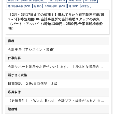
週数日OK（出勤日数相談可能）
週3日からOK
週4日勤務
週5日勤務
時短勤務の相談OK
朝遅め
10時以降出社OK
時短OK
残業なし
駅から徒歩5分以内
ルーティンワークがメイン
研修・資格取得支援
【2月～3月17日までの短期！】慣れてきたら在宅勤務可能/週
教育環境が充実
社内システム等のOJT
業務手順等のOJT
2～5日/時短勤務OK/会計事務所で会計補助スタッフの募集
（パート・アルバイト/時給1300円～2500円/千葉県船橋市船
業界知識・専門用語等のOJT
土日祝休み
完全週休2日制
橋）
EXCELのスキルが活かせる
英語力不要
弥生会計
職種
会計事務（アシスタント業務）
仕事内容
会計サポート業務をお任せいたします。
【具体的な業務内
容】
・会計ソフトへの入力業務
・Excelを用いた集計
・電話
活かせる資格
対応
・来客対応
・発送物準備
・書類整理
※ご経験や就業日
数によって可能な量をお任せします。
※慣れてきたら、決算
日商簿記 ２級/日商簿記 ３級
や申告業務のサポートもお願いします。
【働き方について】
・週2～5日、時短勤務もご相談可能でございます。
・週5日希
応募条件
望の方はご入社6か月後以降、正社員切り替えの可能性あり！
・慣れてきておひとりである程度できる方の場合、在宅勤務も
【必須条件】
・Word、Excel、会計ソフト経験がある方
※会
ございます。
（週2日出社、週3日在宅などでご就業中の方
計事務所でのご経験、一人経理のご経験がある方は歓迎いたし
勤務地
もいらっしゃいます！）
【事務所について】
・クライアント
ます。