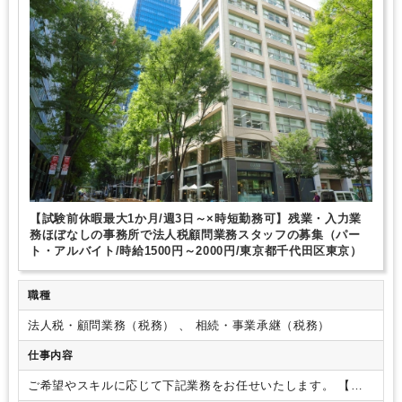
1日5時間以内でもOK
時短OK
1日7時間未満勤務OK
9時30分出社OK
残業なし
残業少なめ
残業月10時間未満
残業20時間未満
駅から徒歩5分以内
オフィスカジュアルOK
ドリンクサービスあり
パーテーション区切りあり
少人数の職場（所属部門の人数3人以下）
研修・資格取得支援
教育環境が充実
社内システム等のOJT
業務手順等のOJT
土日祝休み
弥生会計
freee
e-Tax
【試験前休暇最大1か月/週3日～×時短勤務可】残業・入力業
務ほぼなしの事務所で法人税顧問業務スタッフの募集（パー
ト・アルバイト/時給1500円～2000円/東京都千代田区東京）
職種
法人税・顧問業務（税務） 、 相続・事業承継（税務）
仕事内容
ご希望やスキルに応じて下記業務をお任せいたします。
【具