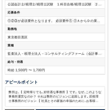
容について＞
①からスタートし④を完了し会計部に異動しま
公認会計士/税理士/税理士試験 １科目合格/税理士試験 ２科
す。
前職の経験と適正により、
入社時に④からスタートの方
目合格/税理士試験 ３科目合格/税理士試験 ４科目合格/日商
もいれば①からスタートの方もいます。
③と④の仕事は、入
応募条件
簿記 １級/日商簿記 ２級
社後研修・レビュー制度があります。
【ポイント】
■魅力
①
残業なし！
確定申告などの繁忙期も残業はございません！
少
①②③が必須要件となります。
必須要件①
①ＡからＤの業種
し暇が良い状態と考えており、多めの人員構成で対応してお
で正社員経験が３年以上ある方
Ａ：会計事務所
Ｂ：上場
勤務地
り、
今回も忙しくならないように募集をしております。
正社
企業の経理や財務・税務
Ｃ：金融機関･コンサル会社・公務
員含め、スタッフは全く残業なく、帰宅しています。
もし残
員（税務）
Ｄ：上記に準ずる仕事
Ｅ：税理士受験生のみ
東京都目黒区
業された場合は、全額支給いたします！
②就業日数・勤務時
経験不問､科目合格者限定
必須要件②
②次のいずれかの資格が
間相談可
週4日～週5日
9:00～14:00、9:00～15:00、9:00～
ある方
・税理士試験 １科目以上合格
・日商簿記 ２級以
業種
16:00などご事情に合わせて柔軟にご対応いただけます！
③研
上合格
必須要件③
③大卒又は税理士専門学校卒 以上
修制度が充実しております！
会計業務や法人税に関する研修
監査法人・税理士法人・コンサルティングファーム（会計事務
やブランクのある方に向けた研修などもご用意しております。
所）
給与・待遇
ご自身のペースに合わせて、無理なく研修を受講いただきま
す。
■雰囲気
所内では黙々と作業していただく環境です。
お
時給 1,500円 〜 1,700円
互いが助け合う仲間意識を大切にしており、ご家庭や勉強と両
立しやすい環境を整えております。
その他、個人の負担を減
らすために「チーム制」を導入しておりますので、
急なお休
アピールポイント
みでも柔軟にご対応いただけます。
お子様が小さいうちはパ
ートスタッフとして勤務され、
大きくなられたら正社員（モ
弊所は､【 定時帰りでも､好待遇な事務所 】です｡
なぜ､このような
デル給与700万）に勤務形態を変更される方も
可能な働きやす
事務所運営なのか？
それは弊所のビジョンに起因します｡
匠税理
い事務所です。
士事務所のビジョン
【 社員とその家族の幸福のために､お客様利
益 と 企業価値の最大化を行う 】
匠税理士事務所では､スタッフと
その家族の方が、幸せになるようお客様の役に立つことを通じ､
事