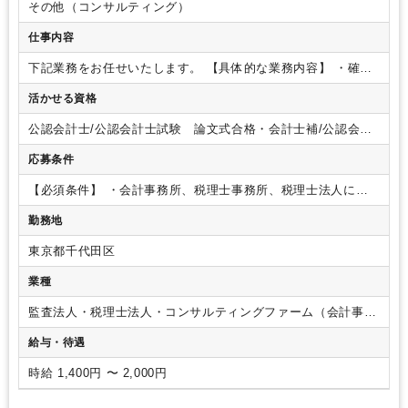
その他（コンサルティング）
仕事内容
下記業務をお任せいたします。
【具体的な業務内容】
・確定
申告業務
・年末調整業務
※ご経験や期間によっては法人の入
活かせる資格
力業務～申告書作成業務や相続業務もお任せする可能性がござ
います。
【業務ポイント】
・法人クライアントは小売・飲食
公認会計士/公認会計士試験 論文式合格・会計士補/公認会計
を除いて、IT、卸、建設、公益法人等を幅広く、個人は不動産
士試験 短答式合格/税理士/税理士 シングルマスター/税理
が多い状況です。
・法人：約10件、個人：最大30件の 入力
応募条件
士 ダブルマスター/税理士試験 １科目合格/税理士試験 ２
～申告書の作成まで幅広い業務をお任せします。
・お客様と
科目合格/税理士試験 ３科目合格/税理士試験 ４科目合格/日
のやりとりは、基本郵送か来訪での対応になります。電話やメ
【必須条件】
・会計事務所、税理士事務所、税理士法人に
商簿記 １級/日商簿記 ２級
ールでのやりとりはお任せいたします。ただ、お客様とのメー
て、「確定申告」や「年末調整」 の経験をお持ちの方
勤務地
ルでのやりとりは、基本CCに代表を入れていただくので安心
です。
・巡回業務はすべて代表が行っておりますので、お任
東京都千代田区
せするのは内勤業務のみになります。
・法人担当は基本セッ
トで行いますし、個人は一人での担当になりますが、必ず代表
業種
または先輩社員がダブルチェックを行います。
・相続案件は
年間20～30件行っております。手を挙げれば携わることが可能
監査法人・税理士法人・コンサルティングファーム（会計事務
です！
・相続業務に関しては手伝っていただくことはありま
所）
給与・待遇
すが、お客様対応の責任はすべて代表が行うので、夜間や休日
の対応は一切ございません。
【就業期間について】
・2023年
時給 1,400円 〜 2,000円
12月～2024年5月を予定しています。
・開始日は2024年1月～
もご相談可能です。
【働き方について】
・2月1日～3月31日