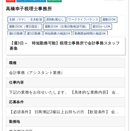
待ちしております！
高橋幸子税理士事務所
主婦（ママ）・主夫歓迎
原則転勤なし
ワークライフバランス
週数日OK
週数日OK（曜日固定）
週数日OK（出勤日数相談可能）
週3日からOK
週4日勤務
週5日勤務
時短勤務の相談OK
勤務開始時間の相談OK
勤務終了時間の相談OK
朝遅め
定時早め
フルタイム
【週3日～ 時短勤務可能】税理士事務所で会計事務スタッフ
1日5時間以内でもOK
時短OK
1日7時間未満勤務OK
9時30分出社OK
募集
残業なし
駅から徒歩5分以内
オフィスカジュアルOK
ルーティンワークがメイン
社内システム等のOJT
業務手順等のOJT
職種
業界知識・専門用語等のOJT
土日祝休み
完全週休2日制
会計事務（アシスタント業務）
EXCELのスキルが活かせる
弥生会計
freee
仕事内容
下記の業務をお任せいたします。
【具体的な業務内容】
会計
入力業務
給与計算補助業務
簡単な資料作成
事務所の事務作業
応募条件
その他付随する作業
【ポイント】
残業なし
時短勤務可能 時
短の場合には就業時間もフレックスに対応します。
パートア
【必須条件】
日商簿記2級以上お持ちの方
【歓迎条件】
会計
ルバイトへも賞与を支給します。
事務所2年以上経験のある方
勤務地