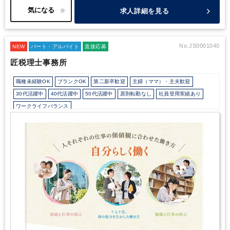
務所の価値を上げる取り組みをしております｡
【 社員の方の幸せ
求人詳細を見る
の定義､一番重視されるものは 】
・子育てなど家庭が一番
・税理
士試験など勉強が一番
・技術習得や専門性向上など仕事が一番
な
ど 人それぞれ【 一番 】は違います｡
ただ､子育て･税理士試験･専
門性向上のいずれも､
･時間的に裕福であること
･金銭的に裕福で
No.JS0001040
NEW
パート・アルバイト
直接応募
あること
が重要であると考えております｡
だから､【 定時帰りで､
匠税理士事務所
好待遇な事務所 】にこだわります!
【 ビジョン実現のため高付加
価値への取り組み 】
定時帰りで､好待遇な事務所 には短時間で利
職種未経験OK
ブランクOK
第二新卒歓迎
主婦（ママ）・主夫歓迎
益を生み出す必要があります｡
そこで弊所は､以下業務で付加価値
を生み出します｡
① 独自システムの納税シミュレーション
② 税額
30代活躍中
40代活躍中
50代活躍中
原則転勤なし
社員登用実績あり
控除･再編など高い専門性による高度税務
③ 正確な試算表･決算書
ワークライフバランス
による資金調達･財務支援
④ 経営コンサルティング
これらの仕事
会計士/税理士試験受験生歓迎（仕事をしながら勉強できます）
週数日OK
は難しい仕事ですが､
お客様にご好評ですので弊所では積極的に提
案し､
付加価値を生み出します。
また、パート入所で2年で上記が
週数日OK（出勤日数相談可能）
週3日からOK
週4日勤務
週5日勤務
出来るようになり
正社員で活躍中の方もいますし、
全員が難しい
時短勤務の相談OK
勤務開始時間の相談OK
勤務終了時間の相談OK
朝遅め
仕事に挑戦したいわけでなく､
基礎資料のみ作りたいという要望に
定時早め
16時以前退社OK
フルタイム
1日5時間以内でもOK
時短OK
も対応し､チームとして機能することを重視しております｡
これら
高付加価値の仕事をチーム対応するため､
税理士事務所･会計事務
1日7時間未満勤務OK
残業なし
扶養控除内
駅から徒歩5分以内
所の一人当たりの平均売上は800万前後といわれますが､
弊所では
オフィスカジュアルOK
休憩室あり
バイク・自転車通勤OK
2倍～3倍近い生産性を実現しており､
これらを通じ､様々な一番が
少人数の職場（所属部門の人数3人以下）
研修・資格取得支援
実現できる十人十色を
匠税理士事務所の採用求人の方針にしてい
ます｡
そして､高付加価値の源は､【人材の質】です｡
これら【高度
教育環境が充実
社内システム等のOJT
業務手順等のOJT
な専門性】と【高い技術の仕事】は､優秀な人材により実現できま
業界知識・専門用語等のOJT
土日祝休み
完全週休2日制
す｡
弊所は､【 世界４大会計事務所出身の税理士 】と､
ハイキャリ
EXCELのスキルが活かせる
英語力不要
弥生会計