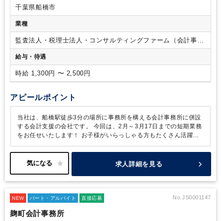
は法人120件、個人20件ほどございます。
・クライアントの業
千葉県船橋市
種は様々です。規模も様々で個人事業～数億円規模でございま
す。自計化率は50％ほどです！
・毎月1日は皆さんでミーティ
業種
ング、ランチ会がございます。
・周りに複数名社員がおりま
すので、分からないところは気軽に聞ける環境です。
監査法人・税理士法人・コンサルティングファーム（会計事務
所）
給与・待遇
時給 1,300円 〜 2,500円
アピールポイント
当社は、船橋駅徒歩3分の場所に事務所を構える会計事務所に併設
する会計支援の会社です。
今回は、2月～3月17日までの短期業務
をお任せいたします！
お子様がいらっしゃる方もたくさん活躍中
なので、行事等があってもみんなでカバーできる環境です。
家庭
と両立しながら活躍できます。
仕事もプライベートも相談し合え
る仲間がいる職場で一緒にお仕事をしませんか？
沢山のご応募お
求人詳細を見る
待ちしております。
No.JS0001147
NEW
パート・アルバイト
直接応募
麹町会計事務所