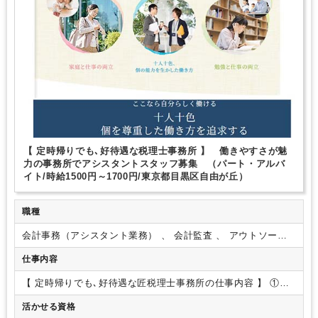
1日7時間未満勤務OK
残業なし
扶養控除内
駅から徒歩5分以内
オフィスカジュアルOK
休憩室あり
ドリンクサービスあり
バイク・自転車通勤OK
少人数の職場（所属部門の人数3人以下）
ルーティンワークがメイン
研修・資格取得支援
教育環境が充実
社内システム等のOJT
業務手順等のOJT
業界知識・専門用語等のOJT
土日祝休み
完全週休2日制
EXCELのスキルが活かせる
英語力不要
弥生会計
e-Tax
【 定時帰りでも､好待遇な税理士事務所 】 働きやすさが魅
力の事務所でアシスタントスタッフ募集 （パート・アルバ
イト/時給1500円～1700円/東京都目黒区自由が丘）
職種
会計事務（アシスタント業務） 、 会計監査 、 アウトソーシ
ング・記帳代行
仕事内容
【 定時帰りでも､好待遇な匠税理士事務所の仕事内容 】
①自
動記帳システムを利用した会計処理
②年末調整・法定調書・
活かせる資格
償却資産税
③年商５千万円までのお客様の月次決算
＜仕事内