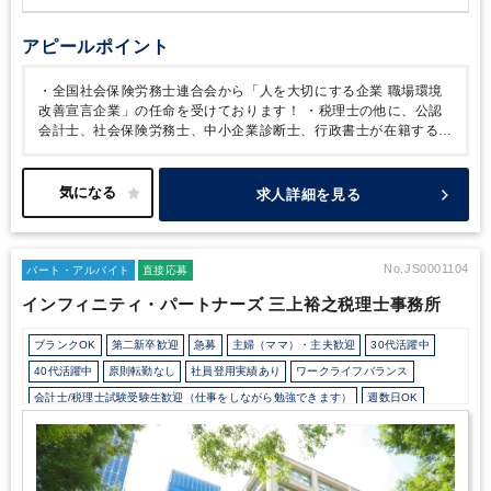
アピールポイント
・全国社会保険労務士連合会から「人を大切にする企業 職場環境
改善宣言企業」の任命を受けております！
・税理士の他に、公認
会計士、社会保険労務士、中小企業診断士、行政書士が在籍する総
合事務所であるため、
お客様に対し総合的なご提案ができるとと
もに、担当分野以外の様々なノウハウ・知識を吸収することができ
る税理士法人です。
・クライアントは個人事業主や中小企業(数千
求人詳細を見る
万円～数億円規模)から上場企業までと幅広く対応しております。
今回の募集ポジションでは1つのクライアント専属の経理代行スタ
ッフとして、業務をお任せする予定で、新たに部門を設立いたしま
す。
・所内の年齢層としては、30～40 代が多く活躍中！
・週2日
No.JS0001104
パート・アルバイト
直接応募
～週5日までご希望に合わせてご就業可能です。
・スキルや評価に
インフィニティ・パートナーズ 三上裕之税理士事務所
よっては正社員切替の可能性もあり、過去にパートから正社員への
切替実績もございます！
・30代の代表のもと、オフィスは明るく
ブランクOK
第二新卒歓迎
急募
主婦（ママ）・主夫歓迎
30代活躍中
活気がございます。温かく、優しいメンバーばかりです！
・子育
て中の方もたくさん活躍しているので、ご家庭のご事情でのお休み
40代活躍中
原則転勤なし
社員登用実績あり
ワークライフバランス
や早退のご相談もしやすい環境です。
会計士/税理士試験受験生歓迎（仕事をしながら勉強できます）
週数日OK
週数日OK（出勤日数相談可能）
週3日からOK
週4日勤務
週5日勤務
時短勤務の相談OK
勤務開始時間の相談OK
勤務終了時間の相談OK
朝遅め
10時以降出社OK
定時早め
16時以前退社OK
フルタイム