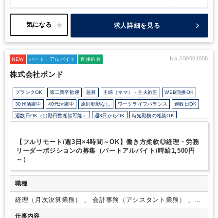
す！
■クライアント
・クライアントは上場会社及びその子会社も
多く、スタートアップからIPO準備会社・老舗企業まで多岐に渡り
ます。売上規模数十億円がクライアントのボリュームゾーンとなる
求人詳細を見る
ため、ご希望次第で四半期決算や事業承継業務、株価算定等の業務
にも携わることができます。
・クライアントの自計化率は100%
であるため、基本的に入力業務はなく業務のスキルアップを目指せ
る環境でございます。
■働き方
・週3日～×時短勤務のご相談がで
No.JS0001058
NEW
パート・アルバイト
直接応募
きます。税理士を目指されている方は試験前に約1か月休むことも
株式会社ボンド
可能です！
・アルバイトとしてご就業後、1年程で正社員として切
り替わった方の実績もございます。
・入力業務がほとんどないこ
ブランクOK
第二新卒歓迎
急募
主婦（ママ）・主夫歓迎
WEB面接OK
とと、代表がBig4出身でBig4時代の業務フローをベースにフォー
マットで統一されていることから、繁忙期であっても17：30には
30代活躍中
40代活躍中
原則転勤なし
ワークライフバランス
週数日OK
帰社される方がほとんどです。
・将来的には10社程お任せする予
週数日OK（出勤日数相談可能）
週3日からOK
時短勤務の相談OK
定ではございますが、入力業務はないため難しく考える必要はござ
勤務開始時間の相談OK
勤務終了時間の相談OK
朝遅め
10時以降出社OK
いません。
■その他特徴
・代表は大手都市銀行や中堅・大手税理
士法人を経験しており、財務・税務・ファイナンスサービスをワン
定時早め
16時以前退社OK
1日5時間以内でもOK
時短OK
残業なし
【フルリモート/週3日×4時間～OK】働き方柔軟◎経理・労務
ストップで提供できることが強みとなっております。
・所内には
リーダーポジションの募集（パートアルバイト/時給1,500円
シフト勤務
Wワーク可能（副業禁止規定なし）
働きながら税理士合格されて登録待ちの方が複数名いらっしゃるほ
～）
少人数の職場（所属部門の人数3人以下）
ルーティンワークがメイン
か、科目合格者の方もいらっしゃいます。また、代表含めて子育て
世代の方も多くいらっしゃいます。ライフステージに合わせた働き
社内システム等のOJT
業務手順等のOJT
土日祝休み
方を叶えられます！
・2021年1月にオフィスを丸の内仲通りに面
職種
EXCELのスキルが活かせる
弥生会計
freee
e-Tax
したビルに移転しました。ビルの角部屋に位置しており、2面がガ
ラス張りで日差しがよく入ります。窓からは皇居や四季折々の街路
経理（月次決算業務） 、 会計事務（アシスタント業務） 、
樹、イルミネーションが見えることもございます。お昼時はキッチ
社会保険・給与
仕事内容
ンカーも来ます！