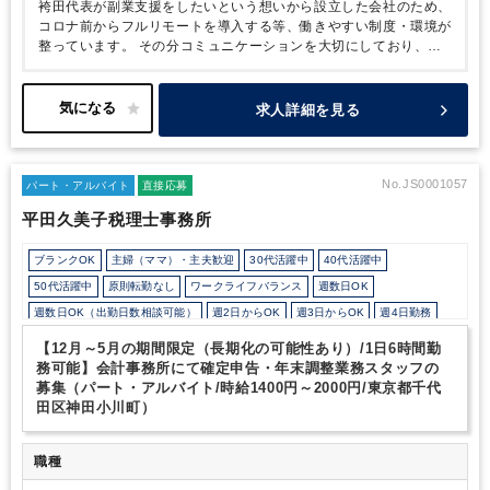
袴田代表が副業支援をしたいという想いから設立した会社のため、
コロナ前からフルリモートを導入する等、働きやすい制度・環境が
整っています。
その分コミュニケーションを大切にしており、能
動的に質問できる方、積極的に業務に取り組める方を求めていま
す。
働き方を変えたい方には大変おすすめの求人です。
求人詳細を見る
No.JS0001057
パート・アルバイト
直接応募
平田久美子税理士事務所
ブランクOK
主婦（ママ）・主夫歓迎
30代活躍中
40代活躍中
50代活躍中
原則転勤なし
ワークライフバランス
週数日OK
週数日OK（出勤日数相談可能）
週2日からOK
週3日からOK
週4日勤務
週5日勤務
時短勤務の相談OK
勤務開始時間の相談OK
【12月～5月の期間限定（長期化の可能性あり）/1日6時間勤
勤務終了時間の相談OK
朝遅め
10時以降出社OK
定時早め
務可能】会計事務所にて確定申告・年末調整業務スタッフの
募集（パート・アルバイト/時給1400円～2000円/東京都千代
1日7時間未満勤務OK
残業少なめ
残業月10時間未満
残業20時間未満
田区神田小川町）
教育環境が充実
業務手順等のOJT
業界知識・専門用語等のOJT
土日祝休み
完全週休2日制
EXCELのスキルが活かせる
弥生会計
PCA
魔法陣
職種