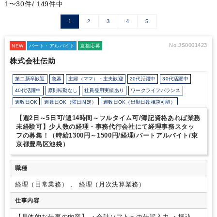
1〜30件/ 149件中
1
2
3
4
5
No.JS0001423
NEW
パート・アルバイト
直接応募
株式会社伝助
第二新卒歓迎
急募
主婦（ママ）・主夫歓迎
20代活躍中
30代活躍中
40代活躍中
原則転勤なし
社員登用実績あり
ワークライフバランス
週数日OK
週数日OK（曜日固定）
週数日OK（出勤日数相談可能）
週2日からOK
週3日からOK
週4日勤務
週5日勤務
月数日の勤務
【週2日～5日可/週14時間～フルタイム可/簿記資格あれば業務
時短勤務の相談OK
勤務開始時間の相談OK
勤務終了時間の相談OK
朝遅め
未経験可】少人数の経理・事務代行会社にて経理事務スタッ
フの募集！（時給1300円～1500円/経理/パートアルバイト/東
10時以降出社OK
定時早め
16時以前退社OK
フルタイム
京都豊島区池袋）
1日5時間以内でもOK
時短OK
1日7時間未満勤務OK
9時30分出社OK
残業少なめ
残業月10時間未満
扶養控除内
オフィスカジュアルOK
職種
派遣スタッフ活躍中
少人数の職場（所属部門の人数3人以下）
ルーティンワークがメイン
経理（日常業務） 、 経理（月次決算業務）
業務手順等のOJT
土日祝休み
平日休みあり
完全週休2日制
弥生会計
freee
PCA
仕事内容
【具体的な仕事の内容】
・会計ソフトへの仕訳入力
・振込作