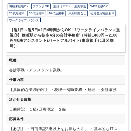
職種未経験OK
ブランクOK
主婦（ママ）・主夫歓迎
WEB面接OK
20代活躍中
30代活躍中
40代活躍中
原則転勤なし
社員登用実績あり
ワークライフバランス
会計士/税理士試験受験生歓迎（仕事をしながら勉強できます）
週数日OK
【週1日～週5日×1日4時間からOK！/ワークライフバランス重
週数日OK（出勤日数相談可能）
週1日からOK
週2日からOK
週3日からOK
視◎】麴町駅から徒歩4分の会計事務所（時給1400円～2100
円/税務アシスタント/パートアルバイト/東京都千代田区麹
週4日勤務
週5日勤務
時短勤務の相談OK
勤務開始時間の相談OK
町）
勤務終了時間の相談OK
朝遅め
10時以降出社OK
定時早め
16時以前退社OK
フルタイム
1日5時間以内でもOK
時短OK
職種
1日7時間未満勤務OK
残業なし
シフト勤務
扶養控除内
駅から徒歩5分以内
会計事務（アシスタント業務）
オフィスカジュアルOK
ルーティンワークがメイン
土日祝休み
完全週休2日制
EXCELのスキルが活かせる
弥生会計
freee
仕事内容
PCA
会計王
e-Tax
【具体的な業務内容】
・税理士補助業務
・経理
・会計事務業
務
※経験によってお任せいたします！
活かせる資格
日商簿記 １級/日商簿記 ２級
応募条件
【必須】
・日商簿記2級以上をお持ちの方。
・基本的なITスキ