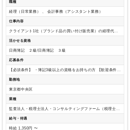
職種
経理（日常業務） 、 会計事務（アシスタント業務）
仕事内容
クライアント1社（ブランド品の買い付け販売業）の経理代行
業務をお任せいたします。
【具体的な業務内容】
・記帳代行
活かせる資格
業務
・入出金管理（クライアントからの連絡を受け、入金対
応をしていただきます）
・その他の書類整理などの事務業
日商簿記 ２級/日商簿記 ３級
務、電話応対等
応募条件
【必須条件】
・簿記3級以上の資格をお持ちの方
【歓迎条件】
・マネーフォワード、Googleドライブの使用に慣れている方
勤務地
東京都中央区
業種
監査法人・税理士法人・コンサルティングファーム（税理士法
人）
給与・待遇
時給 1,350円 〜