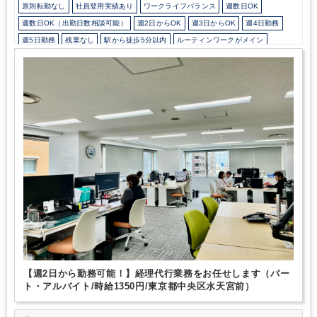
原則転勤なし
社員登用実績あり
ワークライフバランス
週数日OK
週数日OK（出勤日数相談可能）
週2日からOK
週3日からOK
週4日勤務
週5日勤務
残業なし
駅から徒歩5分以内
ルーティンワークがメイン
社内システム等のOJT
業務手順等のOJT
業界知識・専門用語等のOJT
土日祝休み
EXCELのスキルが活かせる
【週2日から勤務可能！】経理代行業務をお任せします（パー
ト・アルバイト/時給1350円/東京都中央区水天宮前）