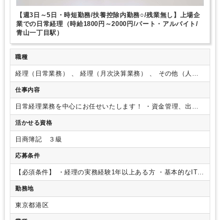
【週3日～5日・時短勤務/扶養控除内勤務○/残業無し】上場企
業での日常経理（時給1800円～2000円/パート・アルバイト/
青山一丁目駅）
職種
経理（日常業務） 、 経理（月次決算業務） 、 その他（人
事・総務）
仕事内容
日常経理業務を中心にお任せいたします！
・資金管理、出納
業務
・発注先への振込業務
・売掛金、債権残高確認業務
・経
活かせる資格
費精算チェック
■会計ソフトはfreee、チャットツールはslack
を使用しています。
※その他、仕訳業務や労務関連業務など
日商簿記 ３級
他の業務もお任せすることがありますが、ご経験やご希望に合
わせてお任せいたしますのでご安心ください。
業務は横割り
応募条件
のため、幅広く業務に携わることも可能です◎
【必須条件】
・経理の実務経験1年以上ある方
・基本的なITリ
テラシー（社内ではどの部署でもITツールを活用しておりま
勤務地
す）
東京都港区