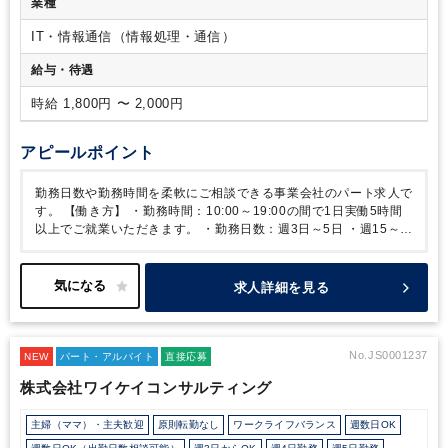
業種
IT・情報通信（情報処理・通信）
給与・待遇
時給 1,800円 〜 2,000円
アピールポイント
勤務日数や勤務時間を柔軟にご相談できる事業会社のパート求人で
す。
【働き方】
・勤務時間：10:00～19:00の間で1日実働5時間
以上でご就業いただきます。
・勤務日数：週3日～5日
・週15～
25時間ほどの勤務を想定しております（週の日数などは柔軟に相
談可能です）
※もちろん、週30時間などそれ以上の就業のご希望
ございましたらご調整可能ですので、お気軽にご相談ください。
求人詳細を見る
・在宅制度：あり（ただし、週4日以上の就業に限り週1日在宅可
能）
【職場雰囲気】
・年齢層も40代・50代と落ち着いており、落
ち着いた雰囲気です。
・業務についても、2名の女性スタッフがい
らっしゃり、丁寧に教えていただけます。
・席は固定席です。
No.JS0001237
NEW
パート・アルバイト
直接応募
株式会社ワイケイコンサルティング
主婦（ママ）・主夫歓迎
原則転勤なし
ワークライフバランス
週数日OK