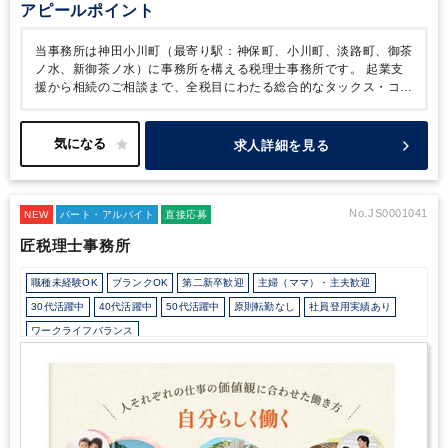
は週3日以上の勤務をお願いしたいところですが、それ以外の
アピールポイント
期間は週2～3日でも可能です！
・パートや正社員の長期的な
就業も可能性がございます。
・勤務時間：開始時間は10時に
当事務所は神田小川町（最寄り駅：神保町、小川町、淡路町、御茶
なりますが、退社時間は17時などもご相談可能です。
・残業
ノ水、新御茶ノ水）に事務所を構える税理士事務所です。
起業支
を極力しないようにするため、コツコツ仕事ができる環境が整
援から相続のご相談まで、全税目にわたる総合的なタックス・コン
っています。
【職場環境】
・2022年11月～新築ビルに移転し
サルティングを提供しております。
今回は、期間限定枠で確定申
たため、綺麗なオフィスです◎ 駅からのアクセスも良好で、
告業務や年末調整業務をお任せするポジションです。
週数日勤
近くにお店もたくさんあります。
・社内研修も度々行ってお
務、時短勤務も可能ですのでお気軽にご相談ください。
沢山のご
求人詳細を見る
り、勉強する環境が整っています。
応募お待ちしております。
No.JS0001041
NEW
パート・アルバイト
直接応募
匠税理士事務所
職種未経験OK
ブランクOK
第二新卒歓迎
主婦（ママ）・主夫歓迎
30代活躍中
40代活躍中
50代活躍中
原則転勤なし
社員登用実績あり
ワークライフバランス
会計士/税理士試験受験生歓迎（仕事をしながら勉強できます）
週数日OK
週数日OK（出勤日数相談可能）
週3日からOK
週4日勤務
週5日勤務
時短勤務の相談OK
勤務開始時間の相談OK
勤務終了時間の相談OK
朝遅め
定時早め
16時以前退社OK
フルタイム
1日5時間以内でもOK
時短OK