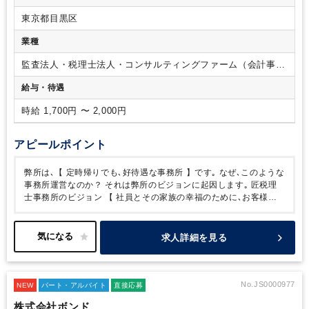
めの人員構成で対応しており、
今回も忙しくならないように
務・税務
Ｃ：税務署
Ｄ：上記に準ずる仕事
必須要件②
東京都目黒区
募集をしております。
正社員含め、スタッフは全く残業な
②次のいずれかに該当する方
・税理士試験 １科目以上合格済
く、帰宅しています。
もし残業された場合は、全額支給いた
の方
・日商簿記 ２級以上合格の方
必須要件③
③大卒又は税
業種
します！
②就業日数・勤務時間相談可
週4日～週5日/9:00～
理士専門学校卒 以上
14:00、9:00～15:00、9:00～16:00など
ご事情に合わせて柔軟
監査法人・税理士法人・コンサルティングファーム（会計事務
にご対応いただけます！
③賞与あり！パートスタッフにも賞
所）
給与・待遇
与制度（夏・冬）がございます。
実力主義ですので、ご自身
の頑張りを評価し、お給料として還元いただけます。
2)賞与
時給 1,700円 〜 2,000円
夏冬計2回 各～30万/回 （申告担当実績により決定)
④研修制
度が充実しております！
会計業務や法人税に関する研修やブ
ランクのある方に向けた研修などもご用意しております。
ご
アピールポイント
自身のペースに合わせて、無理なく研修を受講いただきます。
■雰囲気
所内では黙々と作業していただく環境です。
お互い
弊所は､【 定時帰りでも､好待遇な事務所 】です｡
なぜ､このような
が助け合う仲間意識を大切にしており、
ご家庭や勉強と両立
事務所運営なのか？
それは弊所のビジョンに起因します｡
匠税理
しやすい環境を整えております。
その他、個人の負担を減ら
士事務所のビジョン
【 社員とその家族の幸福のために､お客様利
すために「チーム制」を導入しておりますので、
急なお休み
益 と 企業価値の最大化を行う 】
匠税理士事務所では､スタッフと
でも柔軟にご対応いただけます。
お子様が小さいうちはパー
その家族の方が、幸せになるようお客様の役に立つことを通じ､
事
トスタッフとして勤務され、
大きくなられたら正社員（モデ
務所の価値を上げる取り組みをしております｡
【 社員の方の幸せ
求人詳細を見る
ル給与700万）に勤務形態を変更される方も
可能な働きやすい
の定義､一番重視されるものは 】
・子育てなど家庭が一番
・税理
事務所です。
士試験など勉強が一番
・技術習得や専門性向上など仕事が一番
な
ど 人それぞれ【 一番 】は違います｡
ただ､子育て･税理士試験･専
門性向上のいずれも､
･時間的に裕福であること
･金銭的に裕福で
No.JS0000977
NEW
パート・アルバイト
直接応募
あること
が重要であると考えております｡
だから､【 定時帰りで､
株式会社ボンド