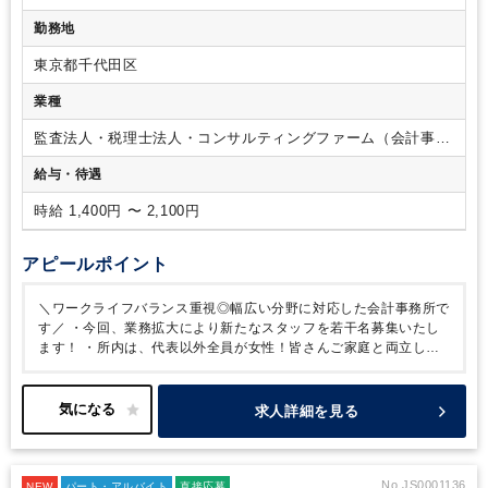
ルをお持ちの方。
【歓迎】
・税理士試験科目合格者
・税理士
勤務地
資格をお持ちの方。
・企業経理または税理士・会計事務所で
の就業経験がある方。
東京都千代田区
業種
監査法人・税理士法人・コンサルティングファーム（会計事務
所）
給与・待遇
時給 1,400円 〜 2,100円
アピールポイント
＼ワークライフバランス重視◎幅広い分野に対応した会計事務所で
す／
・今回、業務拡大により新たなスタッフを若干名募集いたし
ます！
・所内は、代表以外全員が女性！皆さんご家庭と両立しな
がら活躍しております。
学校行事や急な発熱等にも柔軟に対応し
ていますのでご安心ください♪
・将来は社員登用の可能性の道もあ
り、子育てと両立しながらキャリアを築いていける環境です。
～
求人詳細を見る
資格を活かしたい、スキルを磨きたい方歓迎！～
初めはこれまで
のご経験やスキルによって業務をお任せいたしますが、徐々に幅を
広げていただくことも可能です！
それぞれが裁量を持ち、集中し
て業務を進めていくのが当事務所のスタイルです！
ぜひご応募お
No.JS0001136
NEW
パート・アルバイト
直接応募