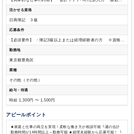
業
・その他、経理・事務業務全般
・書類の整理
・社内総務
活かせる資格
（名刺管理・掃除） など
※電話応対はなく、コツコツ
と事務に集中できる環境です。
※お客様とは、チャットでや
日商簿記 ３級
り取りが発生する場合もあります。
応募条件
【必須要件】
・簿記3級以上または経理経験者の方
※資格が
あれば業務未経験OK
・Googleスプレッドシートなど基本的な
勤務地
PC操作が出来る方
【歓迎要件】
・営業事務の経験がある方
・会計ソフトの使用経験がある方
・給与計算の経験がある方
東京都豊島区
＜人物像＞
・意欲的に取り組める方
・業務の性質上、細かな
事に気づくことができる方
業種
その他（その他）
給与・待遇
時給 1,300円 〜 1,500円
アピールポイント
★家庭と仕事の両立を実現！柔軟な働き方が相談可能
└週の合計
勤務時間が14時間以上～勤務可能
★経理未経験から応募可能！
└