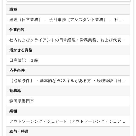
職種
経理（日常業務） 、 会計事務（アシスタント業務） 、 社会
保険・給与
仕事内容
社内およびクライアントの日常経理・労務業務、および代表の
サポート業務をお願いします。
【具体的な業務内容】
・請求
活かせる資格
書発行
・送金、納税業務
・給与明細発行
・会計、給与ソフト
への入力業務
・その他代表のサポート
【ポイント】
・案件増
日商簿記 ３級
加による増員募集です。
・プロジェクトごとにチーム制をと
っているため、わからないことがあればメンバーにサポートし
応募条件
てもらえる環境です。
・入社時より完全リモート勤務、シフ
トも柔軟にご相談可能なため、仕事と子育て・介護・プライベ
【必須条件】
・基本的なPCスキルがある方
・経理経験（日常
ートの時間を両立できる環境です。本社は東京、支店は静岡に
経理レベル）または労務経験（給与計算、社会保険関連手続
勤務地
ございますが、働く場所は問いません。
・業務量も能力やス
き）がある方
【求める人物像】
・積極的に自らコミュニケー
キル、希望に応じてご相談可能です。やる気があれば未経験業
ションが取れる方
静岡県磐田市
務にも挑戦していただけます。
業種
アウトソーシング・シェアード（アウトソーシング・シェアー
ドサービス）
給与・待遇