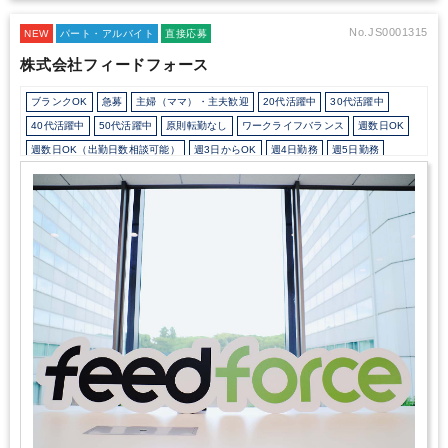
No.JS0001315
NEW
パート・アルバイト
直接応募
株式会社フィードフォース
ブランクOK
急募
主婦（ママ）・主夫歓迎
20代活躍中
30代活躍中
40代活躍中
50代活躍中
原則転勤なし
ワークライフバランス
週数日OK
週数日OK（出勤日数相談可能）
週3日からOK
週4日勤務
週5日勤務
時短勤務の相談OK
勤務開始時間の相談OK
勤務終了時間の相談OK
朝遅め
10時以降出社OK
定時早め
16時以前退社OK
1日5時間以内でもOK
時短OK
1日7時間未満勤務OK
残業なし
扶養控除内
駅から徒歩5分以内
オフィスカジュアルOK
少人数の職場（所属部門の人数3人以下）
ルーティンワークがメイン
社内システム等のOJT
業務手順等のOJT
業界知識・専門用語等のOJT
土日祝休み
完全週休2日制
英語力不要
freee