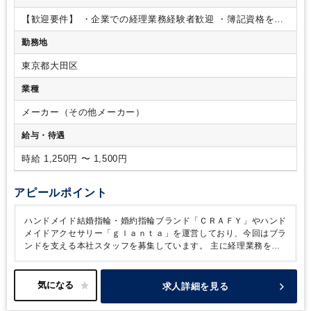
【歓迎要件】
・企業での経理業務経験者歓迎
・簿記資格をお
持ちの方優遇
勤務地
東京都大田区
業種
メーカー（その他メーカー）
給与・待遇
時給 1,250円 〜 1,500円
アピールポイント
ハンドメイド結婚指輪・婚約指輪ブランド「ＣＲＡＦＹ」やハンド
メイドアクセサリー「ｇｌａｎｔａ」を運営しており、今回はブラ
ンドを支える本社スタッフを募集しています。
主に経理業務をお
任せいたします。
活気ある職場でみんなで協力しながら取り組ん
でいます。
丁寧さや正確さを大切にできる方を歓迎します。
一緒
にブランドを支えてくださる方のご応募をお待ちしています。
求人詳細を見る