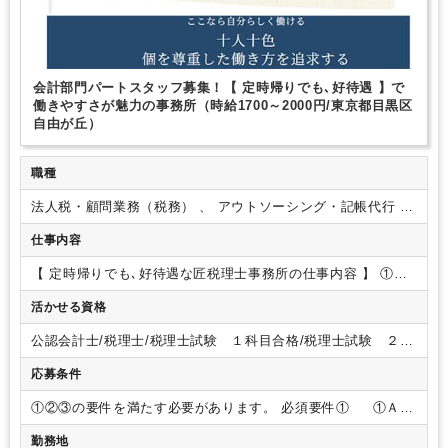
アスタッフで編成される事務所で
【人材の質】は､地域でもトップ
レベルで､
採用･求人に力を入れることを通じて､
【人材の質】で
差別化に取り組んでおり、
･現時点で既に税務など高度な仕事がで
きる方
･現在は未経験だが､高度な仕事が将来できるようになる可
能性を秘めた方
こんな方々を求めてます｡
会計部門パートスタッフ募集！【 定時帰りでも､好待遇 】で
働きやすさが魅力の事務所（時給1700～2000円/東京都目黒区
自由が丘）
職種
法人税・顧問業務（税務） 、 アウトソーシング・記帳代行 、
会計事務（アシスタント業務）
仕事内容
【 定時帰りでも､好待遇な匠税理士事務所の仕事内容 】
①会
計部単独の仕事
・年商１憶円までのお客様の月次決算
・年商
活かせる資格
１憶円までのお客様の法人税・消費税の決算申告
・年商１憶
円までのお客様の記帳代行（アシスタントの処理能力を超える
公認会計士/税理士/税理士試験 １科目合格/税理士試験 ２科
箇所）
②アシスタントのサポート
・アシスタントのレビュー
目合格/税理士試験 ３科目合格/税理士試験 ４科目合格/日商
やＯＪＴ教育
※自動記帳のシステムを利用するため、
実際の
応募条件
簿記 １級/日商簿記 ２級
仕事は機械が自動で作成した仕訳を 法人税や消費税の知識を
使い
税務判断しながら補正・監査を行うことがメイン業務で
①②③の要件を満たす必要があります。
必須要件①
①Ａか
す。
【ポイント】
■魅力
①残業なし！
確定申告などの繁忙期
らＤの業種で正社員かつ税務申告経験（年商1憶以上）が３年
勤務地
も残業はございません！
少し暇が良い状態と考えており、多
以上ある方
Ａ：会計事務所
Ｂ：上場企業の経理や財