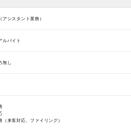
（アシスタント業務）
アルバイト
め無し
務
応
務（来客対応、ファイリング）