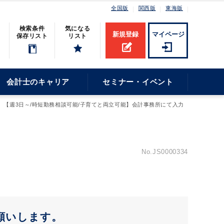
全国版
関西版
東海版
検索条件
気になる
新規登録
マイページ
保存リスト
リスト
会計士のキャリア
セミナー・イベント
【週3日～/時短勤務相談可能/子育てと両立可能】会計事務所にて入力
No.JS0000334
願いします。