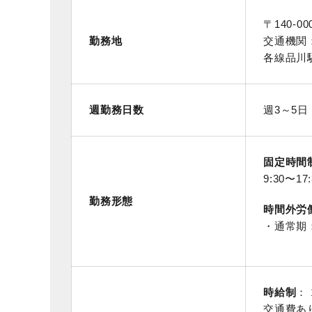
〒140-
勤務地
交通機関
各線品川
週勤務日数
週3～5日
固定時間
9:30〜1
勤務形態
時間外労
・通常期
時給制
： 
交通費あ