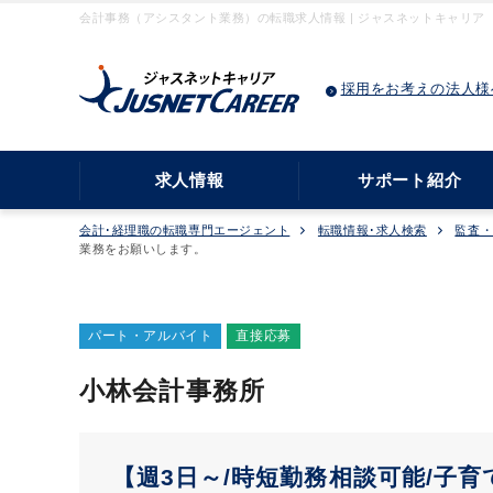
会計事務（アシスタント業務）の転職求人情報 | ジャスネットキャリア
採用をお考えの法人様
求人情報
サポート紹介
会計･経理職の転職専門エージェント
転職情報･求人検索
監査
業務をお願いします。
パート・アルバイト
直接応募
小林会計事務所
【週3日～/時短勤務相談可能/子