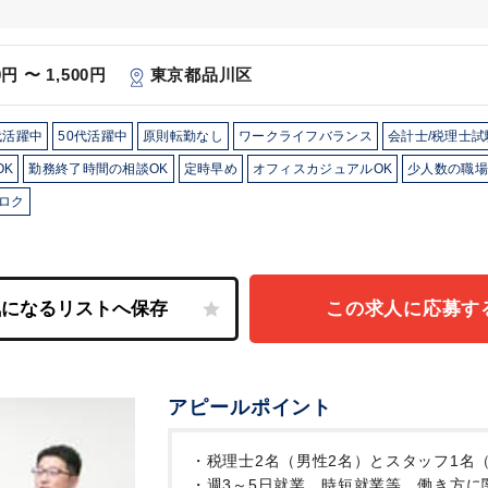
0円 〜 1,500円
東京都品川区
代活躍中
50代活躍中
原則転勤なし
ワークライフバランス
会計士/税理士
OK
勤務終了時間の相談OK
定時早め
オフィスカジュアルOK
少人数の職場
ロク
この求人に応募す
アピールポイント
・税理士2名（男性2名）とスタッフ1名
・週3～5日就業、時短就業等、働き方に