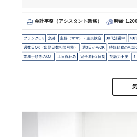
会計事務（アシスタント業務）
時給 1,20
ブランクOK
急募
主婦（ママ）・主夫歓迎
30代活躍中
40
週数日OK（出勤日数相談可能）
週3日からOK
時短勤務の相談
業務手順等のOJT
土日祝休み
完全週休2日制
英語力不要
ミ